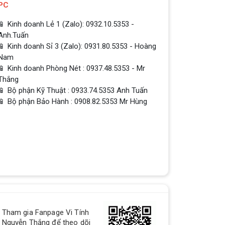
PC
📱 Kinh doanh Lẻ 1 (Zalo): 0932.10.5353 -
Anh.Tuấn
📱 Kinh doanh Sỉ 3 (Zalo): 0931.80.5353 - Hoàng
Nam
📱 Kinh doanh Phòng Nét : 0937.48.5353 - Mr
Thắng
📱 Bộ phận Kỹ Thuật : 0933.74.5353 Anh Tuấn
📱 Bộ phận Bảo Hành : 0908.82.5353 Mr Hùng
QUÀ TẶNG TƯNG BỪNG -
CHÀO MỪNG NĂM MỚI
Build PC - Powered By MSI
RTX 3060 vs RTX 2060 // Test
in 9 Games | 1080p, 1440p
Tham gia Fanpage Vi Tính
RTX 3060 vs RTX 2060 // Test in 9
Nguyễn Thắng để theo dõi