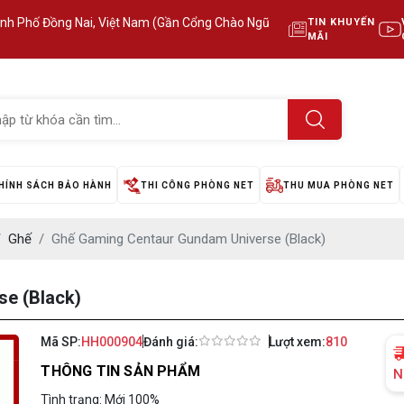
ành Phố Đồng Nai, Việt Nam (Gần Cổng Chào Ngũ
TIN KHUYẾN
MÃI
HÍNH SÁCH BẢO HÀNH
THI CÔNG PHÒNG NET
THU MUA PHÒNG NET
Ghế
Ghế Gaming Centaur Gundam Universe (Black)
e (Black)
Mã SP:
HH000904
Đánh giá:
Lượt xem:
810
THÔNG TIN SẢN PHẨM
N
Tình trạng: Mới 100%