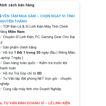
hính sách bán hàng
🔒 YÊN TÂM MUA SẮM – CHỌN NGAY VI TÍNH
NGUYỄN THẮNG
✅ TOP Bán Lẻ & Sỉ Linh Kiện Máy Tính Chính
Hãng
Miền Nam
✅ Chuyên Sỉ Linh Kiện, PC, Gaming Gear Cho Đại
Lý
✅ Sản phẩm chính hãng
✅ Hỗ trợ
1 Đổi 1 trong 30
ngày đầu ( Riêng Màn,
Laptop 7 ngày )
✅ Giao hàng toàn quốc – Kiểm tra trước khi
thanh toán
✅ Hỗ trợ Trả Góp chỉ từ
0D
✅ Tư Vấn lắp đặt phòng NET trọn gói - chuyên
nghiệp
✅ Cung cấp máy tính cho Doanh Nghiệp
📞 TƯ VẤN KINH DOANH SỈ – LẺ LINH KIỆN