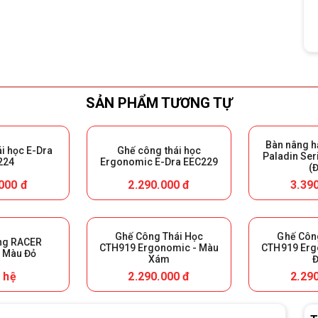
SẢN PHẨM TƯƠNG TỰ
Bàn nâng 
i học E-Dra
Ghế công thái học
Paladin Se
224
Ergonomic E-Dra EEC229
(
000 đ
2.290.000 đ
3.39
Ghế Công Thái Học
Ghế Côn
ng RACER
CTH919 Ergonomic - Màu
CTH919 Erg
 Màu Đỏ
Xám
 hệ
2.290.000 đ
2.29