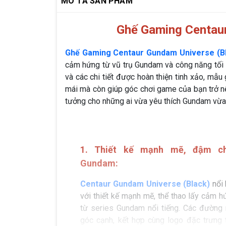
MÔ TẢ SẢN PHẨM
Ghế Gaming Centaur
Ghế Gaming Centaur Gundam Universe (B
cảm hứng từ vũ trụ Gundam và công năng tối 
và các chi tiết được hoàn thiện tinh xảo, mẫ
mái mà còn giúp góc chơi game của bạn trở nên
tưởng cho những ai vừa yêu thích Gundam vừa
1. Thiết kế mạnh mẽ, đậm ch
Gundam:
Centaur Gundam Universe (Black)
nổi
với thiết kế mạnh mẽ, thể thao lấy cảm h
từ series Gundam nổi tiếng. Các đường 
góc cạnh, kết hợp cùng logo đặc trưng 