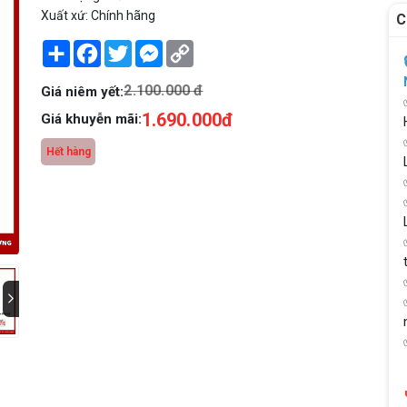
Xuất xứ: Chính hãng
C
Share
Facebook
Twitter
Messenger
Copy
Link
2.100.000 đ
Giá niêm yết:
1.690.000đ
Giá khuyễn mãi:
Hết hàng