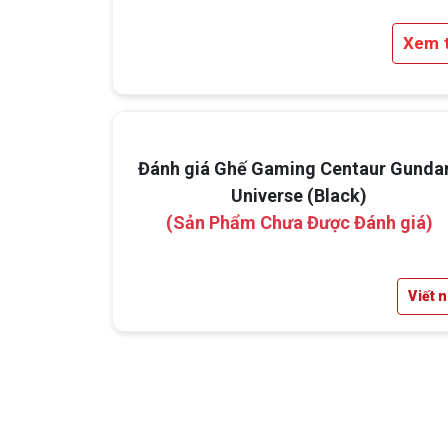
nên một diện mạo đậm chất chiến binh.
Xem 
Lớp da PU cao cấp được may chắc ch
chống bong tróc, dễ dàng vệ sinh – đảm 
độ bền cao theo thời gian.
Đánh giá Ghế Gaming Centaur Gund
Universe (Black)
(Sản Phẩm Chưa Được Đánh giá)
Viết 