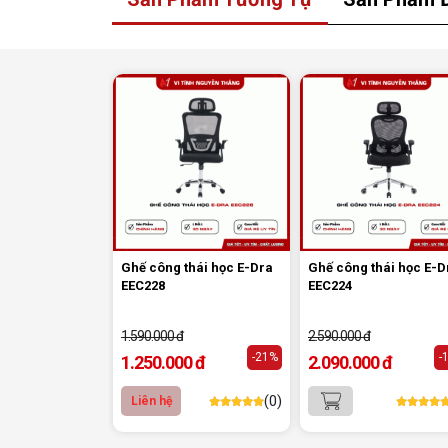
Ghế công thái học E-Dra
Ghế công thái học E-D
EEC228
EEC224
1.590.000 đ
2.590.000 đ
-21%
-
1.250.000 đ
2.090.000 đ
(0)
Liên hệ