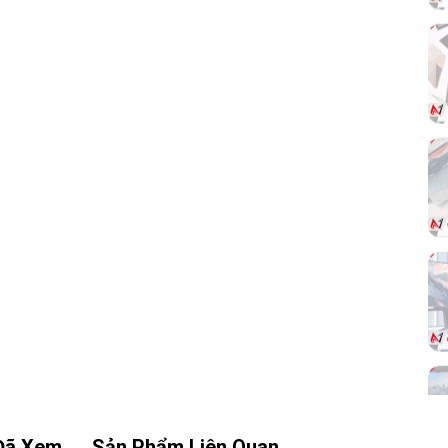
áp lực lên xương sống và cổ vai gáy – tăng
cường sự thoải mái trong thời gian sử dụng
lâu dài.
t:
 bỉ
iúp
hịu
bảo
heo
Đã Xem
Sản Phẩm Liên Quan