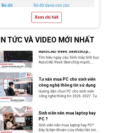
video đến 3D
Hướng dẫn chọn PC cho sinh viên
Bệ đỡ
Bệ đỡ dạng con cóc
thiết kế đồ họa từ 2D, dựng video đến
3D. Cấu hình tối ưu, dùng bền 4 năm
đại học. Tư vấn lắp đặt tại Vi Tính
Chân ghế
Kim loại chắc chắn
Xem chi tiết
Nguyễn Thắng.
Cấu hình máy tính học
AutoCAD Revit SketchUp
mạnh, mượt, giá ổn
Tìm hiểu ngay cấu hình máy tính học
IN TỨC VÀ VIDEO MỚI NHẤT
AutoCAD Revit SketchUp mạnh,
mượt, tối ưu chi phí giúp dân thiết kế,
kiến trúc vận hành mượt mà, không
giật lag.
Tư vấn mua PC cho sinh viên
công nghệ thông tin sử dụng
Hướng dẫn chọn PC cho sinh viên
công nghệ thông tin 2026 -2027. Tư
vấn cấu hình học lập trình, chạy
Docker, máy ảo, Android Studio tối
ưu chi phí.
Sinh viên nên mua laptop hay
PC ?
Sinh viên nên mua laptop hay PC?
Đây là băn khoăn của nhiều tân sinh
viên khi chọn máy học tập. Xem
ngay phân tích để chọn thiết bị
chuẩn ngành, hợp túi tiền!
Laptop Sinh Viên 15–20 Triệu
2026: Cấu Hình Nào Đáng