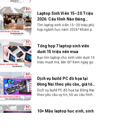
Tiền?
Tìm laptop sinh viên 15–20 triệu phù
hợp ngành học năm 2026? Khám phá
cách chọn cấu hình, RAM, SSD, màn
hình và khả năng nâng cấp hợp lý.
Tổng hợp 7 laptop sinh viên
dưới 15 triệu nên mua
Bạn tìm laptop cho sinh viên dưới 15
triệu mượt mà, bền bỉ? Xem ngay gợi
ý các thương hiệu laptop bền, cấu
hình mạnh cho sinh viên sử dụng 4
năm đại học.
Dịch vụ build PC đồ họa tại
Đồng Nai theo yêu cầu, giá tốt,
uy tín
Dịch vụ build PC đồ họa tại Đồng Nai
theo yêu cầu uy tín, tối ưu cấu hình
xử lý 3D và dựng video mượt mà.
Đăng ký nhận tư vấn và báo giá chi
tiết ngay.
10+ Mẫu laptop học sinh, sinh
viên nên mua 2026
Gợi ý 10+ mẫu laptop cho học sinh
sinh viên 2026 theo ngân sách và
ngành học: tiêu chí chọn, cấu hình
nên có và cách kiểm tra máy trước
khi mua.
Dịch vụ build PC gaming tại