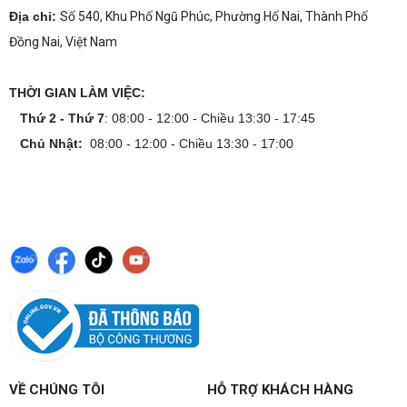
hình mạnh, tối ưu chi phí, test máy tại chỗ. Khám
Địa chỉ:
Số 540, Khu Phố Ngũ Phúc, Phường Hố Nai, Thành Phố
phá ngay địa chỉ tư vấn và lắp đặt dàn PC chơi
Đồng Nai, Việt Nam
game mượt mà!
Cách tính công suất nguồn PC chi tiết dễ
hiểu
THỜI GIAN LÀM VIỆC:
Cách tính công suất nguồn PC giúp bạn chọn PSU
phù hợp, đảm bảo hệ thống vận hành ổn định và
Thứ 2 - Thứ 7
: 08:00 - 12:00 - Chiều 13:30 - 17:45
tối ưu chi phí. Xem ngay hướng dẫn tại đây
Chủ Nhật:
08:00 - 12:00 - Chiều 13:30 - 17:00
Cách kiểm tra tương thích linh kiện PC
dễ hiểu
Hướng dẫn kiểm tra tương thích linh kiện PC trước
khi build: socket CPU mainboard, chuẩn RAM,
nguồn cho VGA và kích thước case. Có checklist
copy nhanh.
Nâng cấp PC nên ưu tiên nâng gì trước ?
Nâng cấp pc nên nâng gì trước để tối ưu chi phí và
tăng hiệu năng tối đa? Xem ngay thứ tự ưu tiên
nâng cấp linh kiện PC chi tiết trong bài viết này!
PC gaming nóng quạt kêu to: Nguyên
VỀ CHÚNG TÔI
HỖ TRỢ KHÁCH HÀNG
nhân và Cách khắc phục