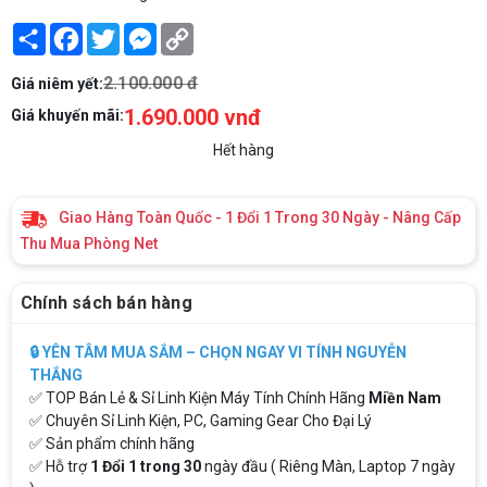
Share
Facebook
Twitter
Messenger
Copy
Link
2.100.000 đ
Giá niêm yết:
1.690.000 vnđ
Giá khuyến mãi:
Hết hàng
Giao Hàng Toàn Quốc - 1 Đổi 1 Trong 30 Ngày - Nâng Cấp
Thu Mua Phòng Net
Chính sách bán hàng
🔒 YÊN TÂM MUA SẮM – CHỌN NGAY VI TÍNH NGUYỄN
THẮNG
✅ TOP Bán Lẻ & Sỉ Linh Kiện Máy Tính Chính Hãng
Miền Nam
✅ Chuyên Sỉ Linh Kiện, PC, Gaming Gear Cho Đại Lý
✅ Sản phẩm chính hãng
✅ Hỗ trợ
1 Đổi 1 trong 30
ngày đầu ( Riêng Màn, Laptop 7 ngày