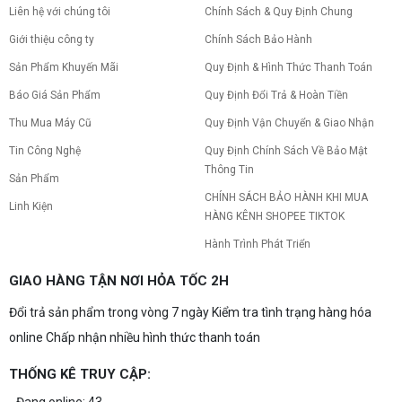
Tình trạng PC gaming nóng quạt kêu to khiến
Liên hệ với chúng tôi
Chính Sách & Quy Định Chung
máy giật lag, giảm tuổi thọ? Tìm hiểu ngay
nguyên nhân và cách khắc phục hiệu quả để máy
Giới thiệu công ty
Chính Sách Bảo Hành
hoạt động êm ái.
Sản Phẩm Khuyến Mãi
Quy Định & Hình Thức Thanh Toán
CPU AMD Ryzen 7 7700X3D full box mới
ra mắt: Nhanh, Mạnh, Giá tốt
Báo Giá Sản Phẩm
Quy Định Đổi Trả & Hoàn Tiền
CPU AMD Ryzen 7 7700X3D chính thức ra mắt
với công nghệ 3D V-Cache đỉnh cao, mang lại
Thu Mua Máy Cũ
Quy Định Vận Chuyển & Giao Nhận
hiệu năng chơi game vượt trội. Khám phá chi tiết
Tin Công Nghệ
Quy Định Chính Sách Về Bảo Mật
ngay!
Thông Tin
10 Nguyên nhân khiến PC gaming bị tụt
Sản Phẩm
FPS thường gặp
CHÍNH SÁCH BẢO HÀNH KHI MUA
Linh Kiện
PC gaming bị tụt FPS sau một thời gian? Tìm hiểu
HÀNG KÊNH SHOPEE TIKTOK
10 nguyên nhân khiến máy tụt FPS khi chơi game
và cách kiểm tra, khắc phục từng bước tại Vi Tính
Hành Trình Phát Triển
Nguyễn Thắng.
NVIDIA Hoãn Ra Mắt Dòng RTX 50
GIAO HÀNG TẬN NƠI HỎA TỐC 2H
SUPER: Card Đã Tới Tay Đối Tác Nhưng
"Mắc Kẹt" Vì Giá RAM GDDR7 3GB
Đổi trả sản phẩm trong vòng 7 ngày Kiểm tra tình trạng hàng hóa
NVIDIA đột ngột tạm hoãn ra mắt dòng card đồ
họa GeForce RTX 50 SUPER dù sản phẩm đã cập
online Chấp nhận nhiều hình thức thanh toán
bến nhà máy của các đối tác. Nguyên nhân chính
bắt nguồn từ mức giá "đắt đỏ" của các chip bộ
nhớ GDDR7 3GB, khi chi phí cao gấp 3 lần so với
THỐNG KÊ TRUY CẬP:
Build PC gaming 30 triệu: Cấu hình
phiên bản 2GB tiêu chuẩn. Cùng khám phá chi tiết
khủng, đáng xuống tiền
4 mẫu card bị ảnh hưởng, bài toán kinh tế của
Đang online: 43