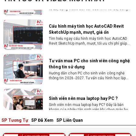
bền 4 năm đại học. Tư vấn lắp đặt tại Vi Tính
Nguyễn Thắng.
Cấu hình máy tính học AutoCAD Revit
SketchUp mạnh, mượt, giá ổn
Tìm hiểu ngay cấu hình máy tính học AutoCAD
Revit SketchUp mạnh, mượt, tối ưu chi phí giúp
dân thiết kế, kiến trúc vận hành mượt mà, không
giật lag.
Tư vấn mua PC cho sinh viên công nghệ
thông tin sử dụng
Hướng dẫn chọn PC cho sinh viên công nghệ
thông tin 2026 -2027. Tư vấn cấu hình học lập
trình, chạy Docker, máy ảo, Android Studio tối ưu
chi phí.
Sinh viên nên mua laptop hay PC ?
Sinh viên nên mua laptop hay PC? Đây là băn
khoăn của nhiều tân sinh viên khi chọn máy học
tập. Xem ngay phân tích để chọn thiết bị chuẩn
ngành, hợp túi tiền!
SP Tương Tự
SP Đã Xem
SP Liên Quan
Laptop Sinh Viên 15–20 Triệu 2026: Cấu
Hình Nào Đáng Tiền?
Tìm laptop sinh viên 15–20 triệu phù hợp ngành