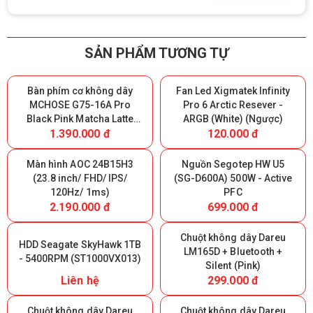
SẢN PHẨM TƯƠNG TỰ
Bàn phím cơ không dây
Fan Led Xigmatek Infinity
MCHOSE G75-16A Pro
Pro 6 Arctic Resever -
Black Pink Matcha Latte
ARGB (White) (Ngược)
1.390.000 đ
120.000 đ
Switch V2 - Triple Modes
(Giữ lại Box để bảo hành)
Màn hình AOC 24B15H3
Nguồn Segotep HW U5
(23.8 inch/ FHD/ IPS/
(SG-D600A) 500W - Active
120Hz/ 1ms)
PFC
2.190.000 đ
699.000 đ
Chuột không dây Dareu
HDD Seagate SkyHawk 1TB
LM165D + Bluetooth +
- 5400RPM (ST1000VX013)
Silent (Pink)
Liên hệ
299.000 đ
Chuột không dây Dareu
Chuột không dây Dareu