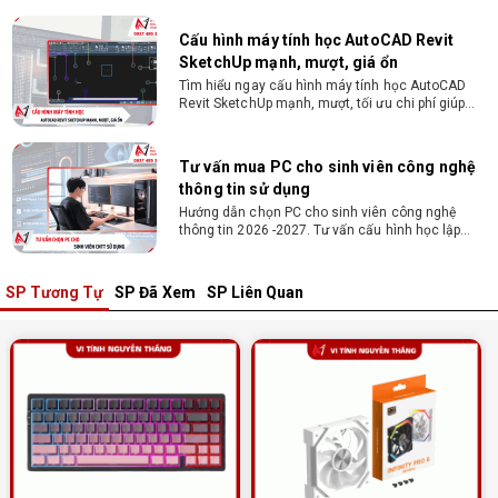
Nguyễn Thắng.
Cấu hình máy tính học AutoCAD Revit
SketchUp mạnh, mượt, giá ổn
Tìm hiểu ngay cấu hình máy tính học AutoCAD
Revit SketchUp mạnh, mượt, tối ưu chi phí giúp
dân thiết kế, kiến trúc vận hành mượt mà, không
giật lag.
Tư vấn mua PC cho sinh viên công nghệ
thông tin sử dụng
Hướng dẫn chọn PC cho sinh viên công nghệ
thông tin 2026 -2027. Tư vấn cấu hình học lập
trình, chạy Docker, máy ảo, Android Studio tối ưu
chi phí.
SP Tương Tự
SP Đã Xem
SP Liên Quan
Sinh viên nên mua laptop hay PC ?
Sinh viên nên mua laptop hay PC? Đây là băn
khoăn của nhiều tân sinh viên khi chọn máy học
tập. Xem ngay phân tích để chọn thiết bị chuẩn
ngành, hợp túi tiền!
Laptop Sinh Viên 15–20 Triệu 2026: Cấu
Hình Nào Đáng Tiền?
Tìm laptop sinh viên 15–20 triệu phù hợp ngành
học năm 2026? Khám phá cách chọn cấu hình,