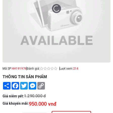
Mã SP:
HH191974
Đánh giá:
Lượt xem:
214
THÔNG TIN SẢN PHẨM
Share
Facebook
Twitter
Messenger
Copy
Link
1.290.000 đ
Giá niêm yết:
950.000 vnđ
Giá khuyến mãi: