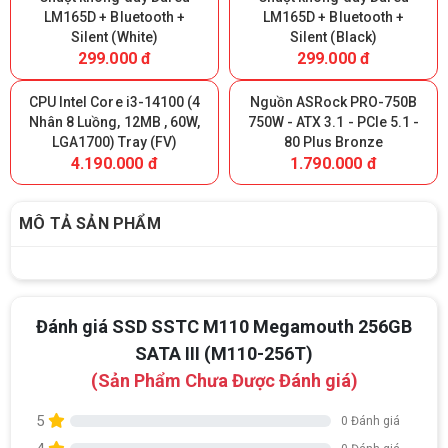
LM165D + Bluetooth +
LM165D + Bluetooth +
Silent (White)
Silent (Black)
299.000 đ
299.000 đ
CPU Intel Core i3-14100 (4
Nguồn ASRock PRO-750B
Nhân 8 Luồng, 12MB , 60W,
750W - ATX 3.1 - PCIe 5.1 -
Top 18 tựa game PC huyền thoại gắn liền
LGA1700) Tray (FV)
80 Plus Bronze
với tuổi thơ của game thủ Việt vào những
4.190.000 đ
1.790.000 đ
năm 2000
Top 18 tựa game PC huyền thoại gắn liền với tuổi
thơ của game thủ Việt vào những năm 2000
MÔ TẢ SẢN PHẨM
Hãng ASRock Công Bố 2 dòng Card Đồ
Họa AMD Radeon™ RX 6600 XT
ASRock Công Bố Series Cạc Đồ Họa AMD
Radeon™ RX 6600 XT Cung Cấp Hiệu Suất Chơi
Game 1080p Tối Ưu
Đánh giá SSD SSTC M110 Megamouth 256GB
SATA III (M110-256T)
Nên Hay Không Dùng Tivi Thay Cho Màn
(Sản Phẩm Chưa Được Đánh giá)
Hình Máy Tính?
Nhiều người dùng băn khoăn trong việc có nên sử
5
dụng tivi để làm màn hình máy tính hay không? Vì
0 Đánh giá
giữa màn hình máy tính và tivi có rất nhiều sự