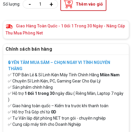
-
+
Số lượng:
Thêm vào giỏ
Giao Hàng Toàn Quốc - 1 Đổi 1 Trong 30 Ngày - Nâng Cấp
Thu Mua Phòng Net
Chính sách bán hàng
🔒 YÊN TÂM MUA SẮM – CHỌN NGAY VI TÍNH NGUYỄN
THẮNG
✅ TOP Bán Lẻ & Sỉ Linh Kiện Máy Tính Chính Hãng
Miền Nam
✅ Chuyên Sỉ Linh Kiện, PC, Gaming Gear Cho Đại Lý
✅ Sản phẩm chính hãng
✅ Hỗ trợ
1 Đổi 1 trong 30
ngày đầu ( Riêng Màn, Laptop 7 ngày
)
✅ Giao hàng toàn quốc – Kiểm tra trước khi thanh toán
✅ Hỗ trợ Trả Góp chỉ từ
0D
✅ Tư Vấn lắp đặt phòng NET trọn gói - chuyên nghiệp
✅ Cung cấp máy tính cho Doanh Nghiệp