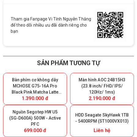
Tham gia Fanpage Vi Tính Nguyễn Thắng
để theo dõi nhiều ưu đãi dành riêng cho
bạn
SẢN PHẨM TƯƠNG TỰ
Bàn phím cơ không dây
Màn hình AOC 24B15H3
MCHOSE G75-16A Pro
(23.8 inch/ FHD/ IPS/
Black Pink Matcha Latte
120Hz/ 1ms)
1.390.000 đ
2.190.000 đ
Switch V2 - Triple Modes
(Giữ lại Box để bảo hành)
Nguồn Segotep HW U5
HDD Seagate SkyHawk 1TB
(SG-D600A) 500W - Active
- 5400RPM (ST1000VX013)
PFC
699.000 đ
Liên hệ