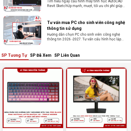
Hướng dẫn chọn PC cho sinh viên công nghệ
thông tin 2026 -2027. Tư vấn cấu hình học lập
trình, chạy Docker, máy ảo, Android Studio tối ưu
chi phí.
Sinh viên nên mua laptop hay PC ?
Sinh viên nên mua laptop hay PC? Đây là băn
khoăn của nhiều tân sinh viên khi chọn máy học
tập. Xem ngay phân tích để chọn thiết bị chuẩn
ngành, hợp túi tiền!
SP Tương Tự
SP Đã Xem
SP Liên Quan
Laptop Sinh Viên 15–20 Triệu 2026: Cấu
Hình Nào Đáng Tiền?
Tìm laptop sinh viên 15–20 triệu phù hợp ngành
học năm 2026? Khám phá cách chọn cấu hình,
RAM, SSD, màn hình và khả năng nâng cấp hợp lý.
Tổng hợp 7 laptop sinh viên dưới 15 triệu
nên mua
Bạn tìm laptop cho sinh viên dưới 15 triệu mượt
mà, bền bỉ? Xem ngay gợi ý các thương hiệu
laptop bền, cấu hình mạnh cho sinh viên sử dụng
4 năm đại học.
Dịch vụ build PC đồ họa tại Đồng Nai theo
yêu cầu, giá tốt, uy tín