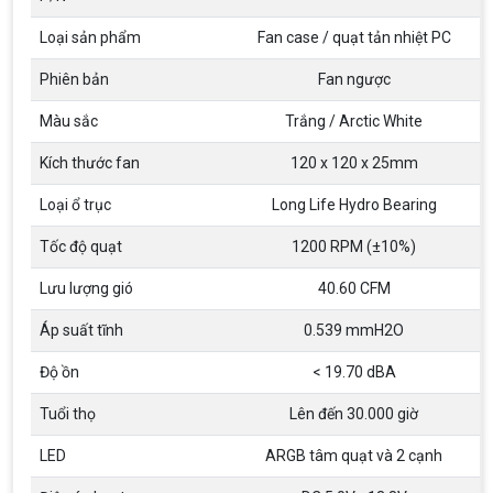
thơ của game thủ Việt vào những năm 2000
Loại sản phẩm
Fan case / quạt tản nhiệt PC
Hãng ASRock Công Bố 2 dòng Card Đồ
Phiên bản
Fan ngược
Họa AMD Radeon™ RX 6600 XT
ASRock Công Bố Series Cạc Đồ Họa AMD
Màu sắc
Trắng / Arctic White
Radeon™ RX 6600 XT Cung Cấp Hiệu Suất Chơi
Game 1080p Tối Ưu
Kích thước fan
120 x 120 x 25mm
Nên Hay Không Dùng Tivi Thay Cho Màn
Loại ổ trục
Long Life Hydro Bearing
Hình Máy Tính?
Nhiều người dùng băn khoăn trong việc có nên sử
Tốc độ quạt
1200 RPM (±10%)
dụng tivi để làm màn hình máy tính hay không? Vì
giữa màn hình máy tính và tivi có rất nhiều sự
Lưu lượng gió
40.60 CFM
khác biệt, nên chúng ta cần cân nhắc trước khi
chọn thiết bị này thay thế thiết bị kia
ĐIỀU KIỆN TRẢ GÓP HOME CREDIT TẠI VI
Áp suất tĩnh
0.539 mmH2O
TÍNH NGUYỄN THẮNG
1. Điều kiện trả góp Công dân Việt Nam, độ tuổi
Độ ồn
< 19.70 dBA
20-60 (nam), 20-55 (nữ). Có CCCD/Thẻ Căn cước
chính chủ còn hiệu lực. Không có lịch sử nợ xấu
Tuổi thọ
Lên đến 30.000 giờ
tại các tổ chức tín dụng.
THÔNG TIN TUYỂN DỤNG VI TÍNH
LED
ARGB tâm quạt và 2 cạnh
NGUYỄN THẮNG 2026
Yêu cầu công việc Tốt nghiệp Cao đẳng , Đại học