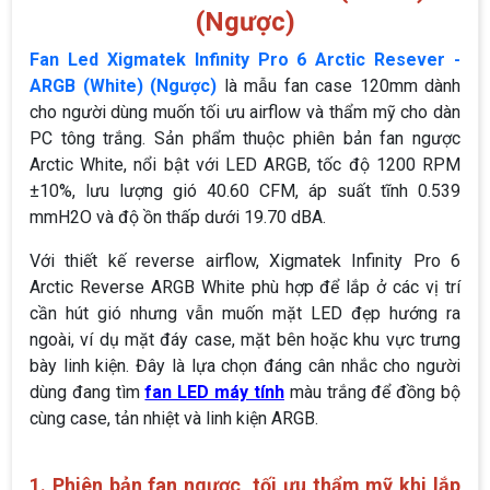
(Ngược)
Fan Led Xigmatek Infinity Pro 6 Arctic Resever -
ARGB (White) (Ngược)
là mẫu fan case 120mm dành
cho người dùng muốn tối ưu airflow và thẩm mỹ cho dàn
PC tông trắng. Sản phẩm thuộc phiên bản fan ngược
Arctic White, nổi bật với LED ARGB, tốc độ 1200 RPM
±10%, lưu lượng gió 40.60 CFM, áp suất tĩnh 0.539
mmH2O và độ ồn thấp dưới 19.70 dBA.
Với thiết kế reverse airflow, Xigmatek Infinity Pro 6
Arctic Reverse ARGB White phù hợp để lắp ở các vị trí
cần hút gió nhưng vẫn muốn mặt LED đẹp hướng ra
ngoài, ví dụ mặt đáy case, mặt bên hoặc khu vực trưng
bày linh kiện. Đây là lựa chọn đáng cân nhắc cho người
dùng đang tìm
fan LED máy tính
màu trắng để đồng bộ
cùng case, tản nhiệt và linh kiện ARGB.
1. Phiên bản fan ngược, tối ưu thẩm mỹ khi lắp