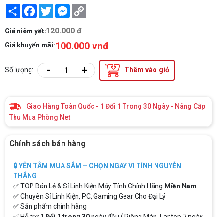
Share
Facebook
Twitter
Messenger
Copy
Link
120.000 đ
Giá niêm yết:
100.000 vnđ
Giá khuyến mãi:
-
+
Số lượng:
Thêm vào giỏ
Giao Hàng Toàn Quốc - 1 Đổi 1 Trong 30 Ngày - Nâng Cấp
Thu Mua Phòng Net
Chính sách bán hàng
🔒 YÊN TÂM MUA SẮM – CHỌN NGAY VI TÍNH NGUYỄN
THẮNG
✅ TOP Bán Lẻ & Sỉ Linh Kiện Máy Tính Chính Hãng
Miền Nam
✅ Chuyên Sỉ Linh Kiện, PC, Gaming Gear Cho Đại Lý
✅ Sản phẩm chính hãng
✅ Hỗ trợ
1 Đổi 1 trong 30
ngày đầu ( Riêng Màn, Laptop 7 ngày