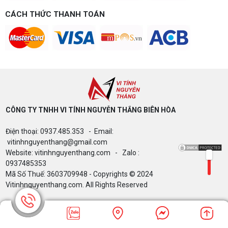
game gì? Gợi ý cấu hình dễ nâng cấp
CÁCH THỨC THANH TOÁN
Build PC gaming 15 triệu chơi được game gì? Vi
tính Nguyễn Thắng gợi ý cấu hình esports mượt,
dễ nâng cấp CPU/VGA sau này, tư vấn miễn phí
theo đúng ngân sách.
Build PC Gaming theo ngân sách từ 10
đến 40 triệu
Build PC gaming theo ngân sách từ 10-40 triệu:
cách phân bổ CPU, GPU, RAM hợp lý, chọn
Intel/AMD và tránh sai tương thích. Tư vấn miễn
phí tại Vi tính Nguyễn Thắng.
CÔNG TY TNHH VI TÍNH NGUYỄN THẮNG BIÊN HÒA​
LÊN ĐỜI PC MÙA HÈ CÙNG COMBO
Điện thoại: 0937.485.353 - Email:
GIGABYTE & INTEL CORE ULTRA 200S
PLUS – NHẬN VOUCHER ĐẾN 800K
vitinhnguyenthang@gmail.com
Website: vitinhnguyenthang.com - Zalo :
0937485353
Mã Số Thuế: 3603709948 - Copyrights © 2024
Thông báo v/v sử dụng phần mềm bản
Vitinhnguyenthang.com. All Rights Reserved
quyền ( Vi tính Nguyễn Thắng)