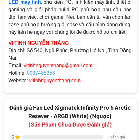
LED máy tính
, phụ kiện PC, linh kiện máy tính, thiết bị
gaming và giải pháp build PC phù hợp nhu cầu học
tập, làm việc, chơi game. Nếu bạn cần tư vấn chọn fan
case phù hợp hướng gió, case và cấu hình đang dùng,
hãy liên hệ ngay với chúng tôi để được hỗ trợ chi tiết.
VI TÍNH NGUYỄN THẮNG
Địa chỉ:
Số 540, Ngũ Phúc, Phường Hố Nai, Tỉnh Đồng
Nai.
Email:
vitinhnguyenthang@gmail.com
Hotline:
0937485353
Website:
vitinhnguyenthang.com
Đánh giá Fan Led Xigmatek Infinity Pro 6 Arctic
Resever - ARGB (White) (Ngược)
(Sản Phẩm Chưa Được Đánh giá)
5
0 Đánh giá