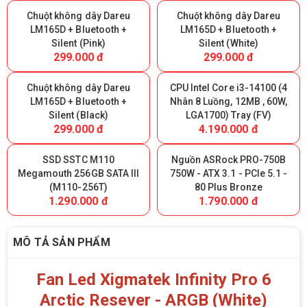
Chuột không dây Dareu
Chuột không dây Dareu
LM165D + Bluetooth +
LM165D + Bluetooth +
Silent (Pink)
Silent (White)
299.000 đ
299.000 đ
Chuột không dây Dareu
CPU Intel Core i3-14100 (4
LM165D + Bluetooth +
Nhân 8 Luồng, 12MB , 60W,
Silent (Black)
LGA1700) Tray (FV)
299.000 đ
4.190.000 đ
SSD SSTC M110
Nguồn ASRock PRO-750B
Megamouth 256GB SATA III
750W - ATX 3.1 - PCIe 5.1 -
(M110-256T)
80 Plus Bronze
1.290.000 đ
1.790.000 đ
MÔ TẢ SẢN PHẨM
Fan Led Xigmatek Infinity Pro 6
Arctic Resever - ARGB (White)