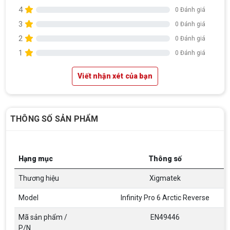
4
0 Đánh giá
3
0 Đánh giá
2
0 Đánh giá
1
0 Đánh giá
Viết nhận xét của bạn
THÔNG SỐ SẢN PHẨM
Hạng mục
Thông số
Thương hiệu
Xigmatek
Model
Infinity Pro 6 Arctic Reverse
Top 18 tựa game PC huyền thoại gắn liền
với tuổi thơ của game thủ Việt vào những
Mã sản phẩm /
EN49446
năm 2000
Top 18 tựa game PC huyền thoại gắn liền với tuổi
P/N