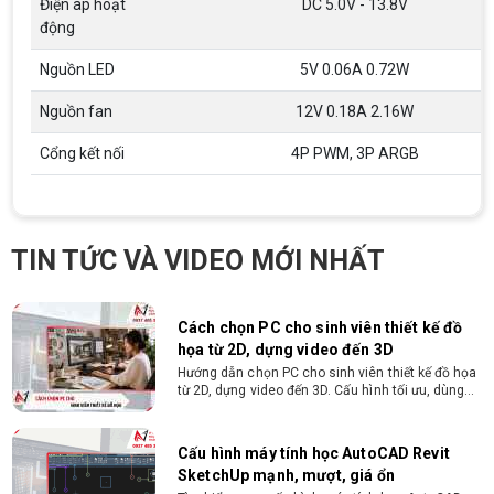
Điện áp hoạt
DC 5.0V - 13.8V
chuyên ngành CNTT , QTKD hoặc các ngành liên
động
quan. Ưu tiên biết tiếng Anh cơ bản Có khả năng
làm việc độc lập 24/7 Trung thực, chịu khó, có
tinh thần học hỏi, sáng tạo, tinh thần trách nhiệm
Nguồn LED
5V 0.06A 0.72W
cao, quyết đoán. Kinh nghiệm ít nhất 2 năm ở vị
ĐIỀU KIỆN TRẢ GÓP HDSAIGON
trí tương đương
Gói hỗ trợ vay ưu đãi: - Khoản vay lên đến 100
Nguồn fan
12V 0.18A 2.16W
triệu đồng - Thủ tục cực kì đơn giản: bản sao
CMND và Hộ khẩu - Xét duyệt nhanh chóng trong
Cổng kết nối
4P PWM, 3P ARGB
vòng 10 phút
Cách chọn PC cho sinh viên thiết kế đồ
họa từ 2D, dựng video đến 3D
Hướng dẫn chọn PC cho sinh viên thiết kế đồ họa
TIN TỨC VÀ VIDEO MỚI NHẤT
từ 2D, dựng video đến 3D. Cấu hình tối ưu, dùng
bền 4 năm đại học. Tư vấn lắp đặt tại Vi Tính
Nguyễn Thắng.
Cấu hình máy tính học AutoCAD Revit
SketchUp mạnh, mượt, giá ổn
Tìm hiểu ngay cấu hình máy tính học AutoCAD
Revit SketchUp mạnh, mượt, tối ưu chi phí giúp
dân thiết kế, kiến trúc vận hành mượt mà, không
giật lag.
Tư vấn mua PC cho sinh viên công nghệ
thông tin sử dụng