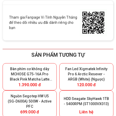
Tham gia Fanpage Vi Tính Nguyễn Thắng
để theo dõi nhiều ưu đãi dành riêng cho
bạn
SẢN PHẨM TƯƠNG TỰ
Bàn phím cơ không dây
Fan Led Xigmatek Infinity
MCHOSE G75-16A Pro
Pro 6 Arctic Resever -
Black Pink Matcha Latte
ARGB (White) (Ngược)
1.390.000 đ
120.000 đ
Switch V2 - Triple Modes
(Giữ lại Box để bảo hành)
Nguồn Segotep HW U5
HDD Seagate SkyHawk 1TB
(SG-D600A) 500W - Active
- 5400RPM (ST1000VX013)
PFC
699.000 đ
Liên hệ