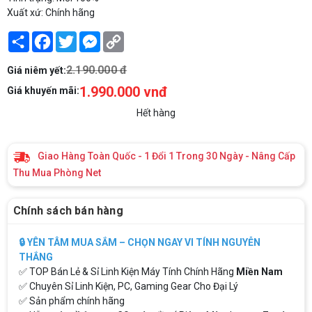
Xuất xứ: Chính hãng
Share
Facebook
Twitter
Messenger
Copy
Link
2.190.000 đ
Giá niêm yết:
1.990.000 vnđ
Giá khuyến mãi:
Hết hàng
Giao Hàng Toàn Quốc - 1 Đổi 1 Trong 30 Ngày - Nâng Cấp
Thu Mua Phòng Net
Chính sách bán hàng
🔒 YÊN TÂM MUA SẮM – CHỌN NGAY VI TÍNH NGUYỄN
THẮNG
✅ TOP Bán Lẻ & Sỉ Linh Kiện Máy Tính Chính Hãng
Miền Nam
✅ Chuyên Sỉ Linh Kiện, PC, Gaming Gear Cho Đại Lý
✅ Sản phẩm chính hãng