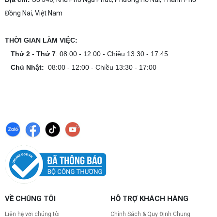
phá ngay địa chỉ tư vấn và lắp đặt dàn PC chơi
Đồng Nai, Việt Nam
game mượt mà!
Cách tính công suất nguồn PC chi tiết dễ
hiểu
THỜI GIAN LÀM VIỆC:
Cách tính công suất nguồn PC giúp bạn chọn PSU
phù hợp, đảm bảo hệ thống vận hành ổn định và
Thứ 2 - Thứ 7
: 08:00 - 12:00 - Chiều 13:30 - 17:45
tối ưu chi phí. Xem ngay hướng dẫn tại đây
Chủ Nhật:
08:00 - 12:00 - Chiều 13:30 - 17:00
Cách kiểm tra tương thích linh kiện PC
dễ hiểu
Hướng dẫn kiểm tra tương thích linh kiện PC trước
khi build: socket CPU mainboard, chuẩn RAM,
nguồn cho VGA và kích thước case. Có checklist
copy nhanh.
Nâng cấp PC nên ưu tiên nâng gì trước ?
Nâng cấp pc nên nâng gì trước để tối ưu chi phí và
tăng hiệu năng tối đa? Xem ngay thứ tự ưu tiên
nâng cấp linh kiện PC chi tiết trong bài viết này!
PC gaming nóng quạt kêu to: Nguyên
VỀ CHÚNG TÔI
HỖ TRỢ KHÁCH HÀNG
nhân và Cách khắc phục
Tình trạng PC gaming nóng quạt kêu to khiến
Liên hệ với chúng tôi
Chính Sách & Quy Định Chung