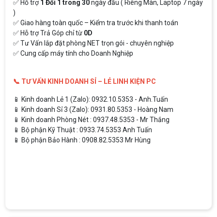
✅ Hỗ trợ
1 Đổi 1 trong 30
ngày đầu ( Riêng Màn, Laptop 7 ngày
)
✅ Giao hàng toàn quốc – Kiểm tra trước khi thanh toán
✅ Hỗ trợ Trả Góp chỉ từ
0D
✅ Tư Vấn lắp đặt phòng NET trọn gói - chuyên nghiệp
✅ Cung cấp máy tính cho Doanh Nghiệp
📞 TƯ VẤN KINH DOANH SỈ – LẺ LINH KIỆN PC
📱 Kinh doanh Lẻ 1 (Zalo): 0932.10.5353 - Anh.Tuấn
📱 Kinh doanh Sỉ 3 (Zalo): 0931.80.5353 - Hoàng Nam
📱 Kinh doanh Phòng Nét : 0937.48.5353 - Mr Thắng
📱 Bộ phận Kỹ Thuật : 0933.74.5353 Anh Tuấn
📱 Bộ phận Bảo Hành : 0908.82.5353 Mr Hùng