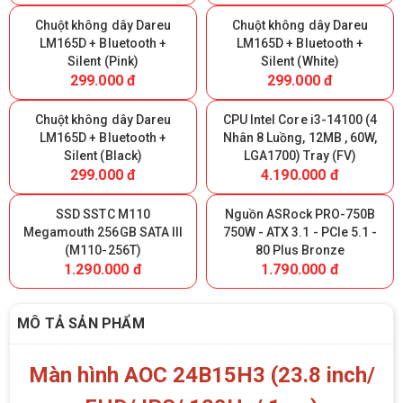
Chuột không dây Dareu
Chuột không dây Dareu
LM165D + Bluetooth +
LM165D + Bluetooth +
Silent (Pink)
Silent (White)
299.000 đ
299.000 đ
Chuột không dây Dareu
CPU Intel Core i3-14100 (4
LM165D + Bluetooth +
Nhân 8 Luồng, 12MB , 60W,
Silent (Black)
LGA1700) Tray (FV)
299.000 đ
4.190.000 đ
SSD SSTC M110
Nguồn ASRock PRO-750B
Megamouth 256GB SATA III
750W - ATX 3.1 - PCIe 5.1 -
(M110-256T)
80 Plus Bronze
1.290.000 đ
1.790.000 đ
MÔ TẢ SẢN PHẨM
Màn hình AOC 24B15H3 (23.8 inch/