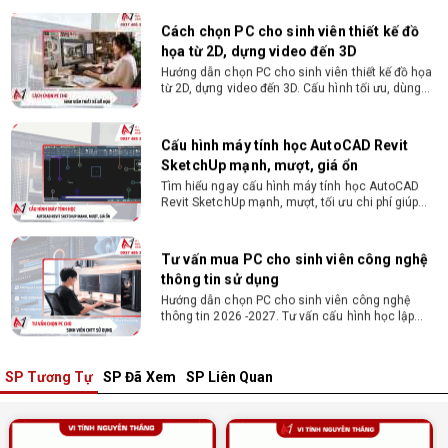
Nguyễn Thắng.
Cấu hình máy tính học AutoCAD Revit
SketchUp mạnh, mượt, giá ổn
Tìm hiểu ngay cấu hình máy tính học AutoCAD
Revit SketchUp mạnh, mượt, tối ưu chi phí giúp
dân thiết kế, kiến trúc vận hành mượt mà, không
giật lag.
Tư vấn mua PC cho sinh viên công nghệ
thông tin sử dụng
Hướng dẫn chọn PC cho sinh viên công nghệ
thông tin 2026 -2027. Tư vấn cấu hình học lập
trình, chạy Docker, máy ảo, Android Studio tối ưu
chi phí.
Sinh viên nên mua laptop hay PC ?
Sinh viên nên mua laptop hay PC? Đây là băn
khoăn của nhiều tân sinh viên khi chọn máy học
tập. Xem ngay phân tích để chọn thiết bị chuẩn
ngành, hợp túi tiền!
SP Tương Tự
SP Đã Xem
SP Liên Quan
Laptop Sinh Viên 15–20 Triệu 2026: Cấu
Hình Nào Đáng Tiền?
Tìm laptop sinh viên 15–20 triệu phù hợp ngành
học năm 2026? Khám phá cách chọn cấu hình,