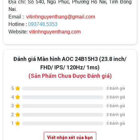
Số 540, Ngũ Phúc, Phường Hố Nai, Tỉnh Đồng
Địa chỉ:
Nai.
Email :
vitinhnguyenthang@gmail.com
Hotline :
093748.5353
Website:
vitinhnguyenthang.com
Đánh giá Màn hình AOC 24B15H3 (23.8 inch/
FHD/ IPS/ 120Hz/ 1ms)
(Sản Phẩm Chưa Được Đánh giá)
5
0 Đánh giá
4
0 Đánh giá
3
0 Đánh giá
2
0 Đánh giá
1
0 Đánh giá
Viết nhận xét của bạn