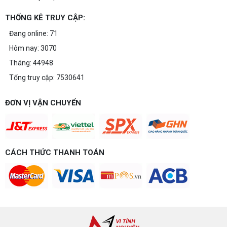
THỐNG KÊ TRUY CẬP:
Build PC gaming 20 triệu: Chiến game,
làm đồ họa thoải mái
Đang online: 71
Build PC gaming 20 triệu nên chọn cấu hình nào
Hôm nay: 3070
để chơi mượt 1080p và 2K? Nguyễn Thắng tư vấn
chi tiết CPU, VGA, RAM, nguồn theo đúng nhu cầu
Tháng: 44948
chơi game của bạn.
Tổng truy cập: 7530641
Build PC gaming 15 triệu chơi được
game gì? Gợi ý cấu hình dễ nâng cấp
Build PC gaming 15 triệu chơi được game gì? Vi
ĐƠN VỊ VẬN CHUYỂN
tính Nguyễn Thắng gợi ý cấu hình esports mượt,
dễ nâng cấp CPU/VGA sau này, tư vấn miễn phí
theo đúng ngân sách.
Build PC Gaming theo ngân sách từ 10
đến 40 triệu
CÁCH THỨC THANH TOÁN
Build PC gaming theo ngân sách từ 10-40 triệu:
cách phân bổ CPU, GPU, RAM hợp lý, chọn
Intel/AMD và tránh sai tương thích. Tư vấn miễn
phí tại Vi tính Nguyễn Thắng.
LÊN ĐỜI PC MÙA HÈ CÙNG COMBO
GIGABYTE & INTEL CORE ULTRA 200S
PLUS – NHẬN VOUCHER ĐẾN 800K