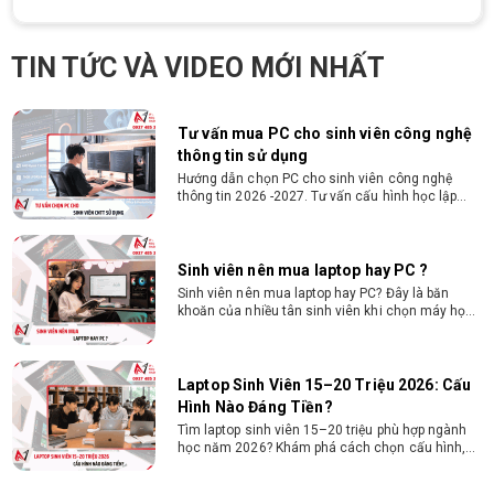
Cấu hình máy tính học AutoCAD Revit
SketchUp mạnh, mượt, giá ổn
Tìm hiểu ngay cấu hình máy tính học AutoCAD
TIN TỨC VÀ VIDEO MỚI NHẤT
Revit SketchUp mạnh, mượt, tối ưu chi phí giúp
dân thiết kế, kiến trúc vận hành mượt mà, không
giật lag.
Tư vấn mua PC cho sinh viên công nghệ
thông tin sử dụng
Hướng dẫn chọn PC cho sinh viên công nghệ
thông tin 2026 -2027. Tư vấn cấu hình học lập
trình, chạy Docker, máy ảo, Android Studio tối ưu
chi phí.
Sinh viên nên mua laptop hay PC ?
Sinh viên nên mua laptop hay PC? Đây là băn
khoăn của nhiều tân sinh viên khi chọn máy học
tập. Xem ngay phân tích để chọn thiết bị chuẩn
ngành, hợp túi tiền!
Laptop Sinh Viên 15–20 Triệu 2026: Cấu
Hình Nào Đáng Tiền?
Tìm laptop sinh viên 15–20 triệu phù hợp ngành
học năm 2026? Khám phá cách chọn cấu hình,
RAM, SSD, màn hình và khả năng nâng cấp hợp lý.