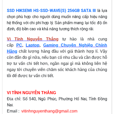
SSD HIKSEMI HS-SSD-WAVE(S) 256GB SATA III
là lựa
chọn phù hợp cho người dùng muốn nâng cấp hiệu năng
hệ thống với chi phí hợp lý. Sản phẩm mang lại tốc độ ổn
định, độ bền cao và khả năng tương thích rộng rãi.
Vi Tính Nguyễn Thắng
tự hào là nhà cung
cấp
PC
,
Laptop
,
Gaming Chuyên Nghiệp Chính
Hãng
chất lượng hàng đầu với giá thành hợp lí. Vậy
còn đắn đo gì nữa, nếu bạn có nhu cầu và cần được hỗ
trợ tư vấn chi tiết hơn, ngần ngại gì mà không liên hệ
ngay tới chuyên viên chăm sóc khách hàng của chúng
tôi để được tư vấn chi tiết.
VI TÍNH NGUYỄN THẮNG
Số 540, Ngũ Phúc, Phường Hố Nai, Tỉnh Đồng
Địa chỉ:
Nai.
Email :
vitinhnguyenthang@gmail.com