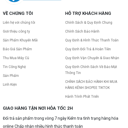
hoạt động êm ái.
CPU AMD Ryzen 7 7700X3D full box mới
VỀ CHÚNG TÔI
HỖ TRỢ KHÁCH HÀNG
ra mắt: Nhanh, Mạnh, Giá tốt
CPU AMD Ryzen 7 7700X3D chính thức ra mắt
Liên hệ với chúng tôi
Chính Sách & Quy Định Chung
với công nghệ 3D V-Cache đỉnh cao, mang lại
hiệu năng chơi game vượt trội. Khám phá chi tiết
Giới thiệu công ty
Chính Sách Bảo Hành
ngay!
Sản Phẩm Khuyến Mãi
Quy Định & Hình Thức Thanh Toán
10 Nguyên nhân khiến PC gaming bị tụt
FPS thường gặp
Báo Giá Sản Phẩm
Quy Định Đổi Trả & Hoàn Tiền
PC gaming bị tụt FPS sau một thời gian? Tìm hiểu
10 nguyên nhân khiến máy tụt FPS khi chơi game
Thu Mua Máy Cũ
Quy Định Vận Chuyển & Giao Nhận
và cách kiểm tra, khắc phục từng bước tại Vi Tính
Tin Công Nghệ
Quy Định Chính Sách Về Bảo Mật
Nguyễn Thắng.
Thông Tin
NVIDIA Hoãn Ra Mắt Dòng RTX 50
Sản Phẩm
SUPER: Card Đã Tới Tay Đối Tác Nhưng
CHÍNH SÁCH BẢO HÀNH KHI MUA
Linh Kiện
"Mắc Kẹt" Vì Giá RAM GDDR7 3GB
NVIDIA đột ngột tạm hoãn ra mắt dòng card đồ
HÀNG KÊNH SHOPEE TIKTOK
họa GeForce RTX 50 SUPER dù sản phẩm đã cập
bến nhà máy của các đối tác. Nguyên nhân chính
Hành Trình Phát Triển
bắt nguồn từ mức giá "đắt đỏ" của các chip bộ
nhớ GDDR7 3GB, khi chi phí cao gấp 3 lần so với
Build PC gaming 30 triệu: Cấu hình
GIAO HÀNG TẬN NƠI HỎA TỐC 2H
phiên bản 2GB tiêu chuẩn. Cùng khám phá chi tiết
khủng, đáng xuống tiền
4 mẫu card bị ảnh hưởng, bài toán kinh tế của
NVIDIA và lời khuyên mua sắm dành cho game
Đổi trả sản phẩm trong vòng 7 ngày Kiểm tra tình trạng hàng hóa
Bạn đang tìm cấu hình build PC gaming 30 triệu
thủ vào lúc này!
siêu mạnh mẽ? Xem ngay gợi ý những bộ máy
online Chấp nhận nhiều hình thức thanh toán
chơi game cấu hình đỉnh cao, đáng xuống tiền.