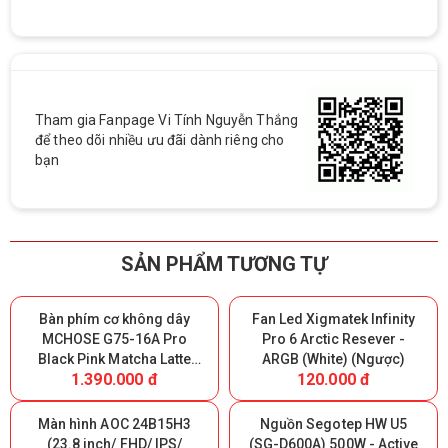
Tham gia Fanpage Vi Tính Nguyễn Thắng
để theo dõi nhiều ưu đãi dành riêng cho
bạn
SẢN PHẨM TƯƠNG TỰ
Bàn phím cơ không dây
Fan Led Xigmatek Infinity
MCHOSE G75-16A Pro
Pro 6 Arctic Resever -
Black Pink Matcha Latte
ARGB (White) (Ngược)
1.390.000 đ
120.000 đ
Switch V2 - Triple Modes
(Giữ lại Box để bảo hành)
Màn hình AOC 24B15H3
Nguồn Segotep HW U5
(23.8 inch/ FHD/ IPS/
(SG-D600A) 500W - Active