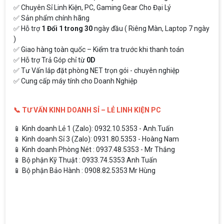
✅ Chuyên Sỉ Linh Kiện, PC, Gaming Gear Cho Đại Lý
✅ Sản phẩm chính hãng
✅ Hỗ trợ
1 Đổi 1 trong 30
ngày đầu ( Riêng Màn, Laptop 7 ngày
)
✅ Giao hàng toàn quốc – Kiểm tra trước khi thanh toán
✅ Hỗ trợ Trả Góp chỉ từ
0D
✅ Tư Vấn lắp đặt phòng NET trọn gói - chuyên nghiệp
✅ Cung cấp máy tính cho Doanh Nghiệp
📞 TƯ VẤN KINH DOANH SỈ – LẺ LINH KIỆN PC
📱 Kinh doanh Lẻ 1 (Zalo): 0932.10.5353 - Anh.Tuấn
📱 Kinh doanh Sỉ 3 (Zalo): 0931.80.5353 - Hoàng Nam
📱 Kinh doanh Phòng Nét : 0937.48.5353 - Mr Thắng
📱 Bộ phận Kỹ Thuật : 0933.74.5353 Anh Tuấn
📱 Bộ phận Bảo Hành : 0908.82.5353 Mr Hùng