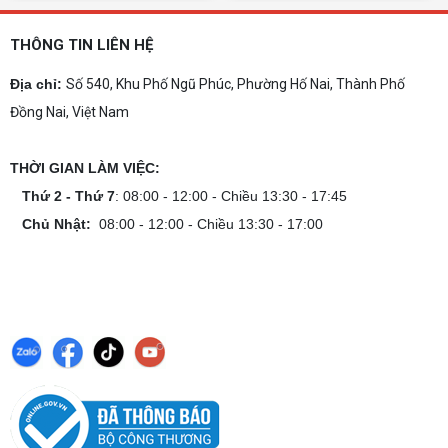
Cách tính công suất nguồn PC chi tiết dễ
hiểu
THÔNG TIN LIÊN HỆ
Cách tính công suất nguồn PC giúp bạn chọn PSU
phù hợp, đảm bảo hệ thống vận hành ổn định và
Địa chỉ:
Số 540, Khu Phố Ngũ Phúc, Phường Hố Nai, Thành Phố
tối ưu chi phí. Xem ngay hướng dẫn tại đây
Đồng Nai, Việt Nam
Cách kiểm tra tương thích linh kiện PC
dễ hiểu
THỜI GIAN LÀM VIỆC:
Hướng dẫn kiểm tra tương thích linh kiện PC trước
khi build: socket CPU mainboard, chuẩn RAM,
Thứ 2 - Thứ 7
: 08:00 - 12:00 - Chiều 13:30 - 17:45
nguồn cho VGA và kích thước case. Có checklist
Chủ Nhật:
08:00 - 12:00 - Chiều 13:30 - 17:00
copy nhanh.
Nâng cấp PC nên ưu tiên nâng gì trước ?
Nâng cấp pc nên nâng gì trước để tối ưu chi phí và
tăng hiệu năng tối đa? Xem ngay thứ tự ưu tiên
nâng cấp linh kiện PC chi tiết trong bài viết này!
PC gaming nóng quạt kêu to: Nguyên
nhân và Cách khắc phục
Tình trạng PC gaming nóng quạt kêu to khiến
máy giật lag, giảm tuổi thọ? Tìm hiểu ngay
nguyên nhân và cách khắc phục hiệu quả để máy