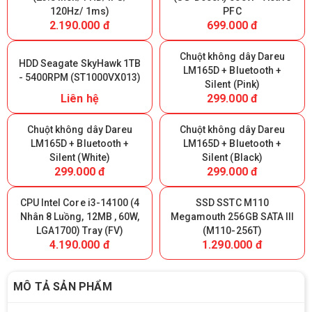
120Hz/ 1ms)
PFC
2.190.000 đ
699.000 đ
Chuột không dây Dareu
HDD Seagate SkyHawk 1TB
LM165D + Bluetooth +
- 5400RPM (ST1000VX013)
Silent (Pink)
Liên hệ
299.000 đ
Chuột không dây Dareu
Chuột không dây Dareu
LM165D + Bluetooth +
LM165D + Bluetooth +
Silent (White)
Silent (Black)
299.000 đ
299.000 đ
CPU Intel Core i3-14100 (4
SSD SSTC M110
Nhân 8 Luồng, 12MB , 60W,
Megamouth 256GB SATA III
LGA1700) Tray (FV)
(M110-256T)
4.190.000 đ
1.290.000 đ
MÔ TẢ SẢN PHẨM