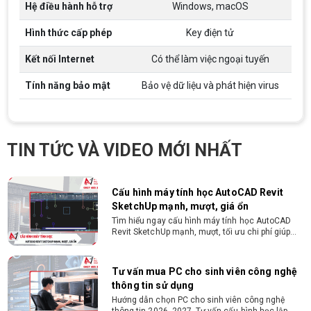
quan. Ưu tiên biết tiếng Anh cơ bản Có khả năng
Hệ điều hành hỗ trợ
Windows, macOS
làm việc độc lập 24/7 Trung thực, chịu khó, có
tinh thần học hỏi, sáng tạo, tinh thần trách nhiệm
Hình thức cấp phép
Key điện tử
cao, quyết đoán. Kinh nghiệm ít nhất 2 năm ở vị
ĐIỀU KIỆN TRẢ GÓP HDSAIGON
trí tương đương
Gói hỗ trợ vay ưu đãi: - Khoản vay lên đến 100
Kết nối Internet
Có thể làm việc ngoại tuyến
triệu đồng - Thủ tục cực kì đơn giản: bản sao
CMND và Hộ khẩu - Xét duyệt nhanh chóng trong
Tính năng bảo mật
Bảo vệ dữ liệu và phát hiện virus
vòng 10 phút
Cách chọn PC cho sinh viên thiết kế đồ
họa từ 2D, dựng video đến 3D
Hướng dẫn chọn PC cho sinh viên thiết kế đồ họa
TIN TỨC VÀ VIDEO MỚI NHẤT
từ 2D, dựng video đến 3D. Cấu hình tối ưu, dùng
bền 4 năm đại học. Tư vấn lắp đặt tại Vi Tính
Nguyễn Thắng.
Cấu hình máy tính học AutoCAD Revit
SketchUp mạnh, mượt, giá ổn
Tìm hiểu ngay cấu hình máy tính học AutoCAD
Revit SketchUp mạnh, mượt, tối ưu chi phí giúp
dân thiết kế, kiến trúc vận hành mượt mà, không
giật lag.
Tư vấn mua PC cho sinh viên công nghệ
thông tin sử dụng
Hướng dẫn chọn PC cho sinh viên công nghệ
thông tin 2026 -2027. Tư vấn cấu hình học lập