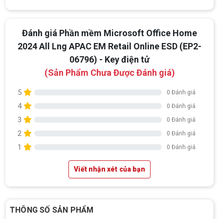
Đánh giá Phần mềm Microsoft Office Home
2024 All Lng APAC EM Retail Online ESD (EP2-
06796) - Key điện tử
(Sản Phẩm Chưa Được Đánh giá)
5
0 Đánh giá
4
0 Đánh giá
3
0 Đánh giá
2
0 Đánh giá
1
0 Đánh giá
Viết nhận xét của bạn
Top 18 tựa game PC huyền thoại gắn liền
với tuổi thơ của game thủ Việt vào những
năm 2000
Top 18 tựa game PC huyền thoại gắn liền với tuổi
THÔNG SỐ SẢN PHẨM
thơ của game thủ Việt vào những năm 2000