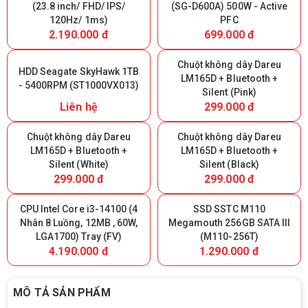
(23.8 inch/ FHD/ IPS/
(SG-D600A) 500W - Active
120Hz/ 1ms)
PFC
2.190.000 đ
699.000 đ
Chuột không dây Dareu
HDD Seagate SkyHawk 1TB
LM165D + Bluetooth +
- 5400RPM (ST1000VX013)
Silent (Pink)
Liên hệ
299.000 đ
Chuột không dây Dareu
Chuột không dây Dareu
LM165D + Bluetooth +
LM165D + Bluetooth +
Silent (White)
Silent (Black)
299.000 đ
299.000 đ
CPU Intel Core i3-14100 (4
SSD SSTC M110
Nhân 8 Luồng, 12MB , 60W,
Megamouth 256GB SATA III
LGA1700) Tray (FV)
(M110-256T)
4.190.000 đ
1.290.000 đ
MÔ TẢ SẢN PHẨM