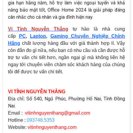
gia hạn hằng năm, hỗ trợ làm việc ngoại tuyến và khả
năng bảo mật tốt, Office Home 2024 là giải pháp đáng
cân nhắc cho cá nhân và gia đình hiện nay.
Vi Tính Nguyễn Thắng
tự hào là nhà cung
cấp
PC
,
Laptop
,
Gaming Chuyên Nghiệp Chính
Hãng
chất lượng hàng đầu với giá thành hợp lí. Vậy
còn đắn đo gì nữa, nếu bạn có nhu cầu và cần được hỗ
trợ tư vấn chi tiết hơn, ngần ngại gì mà không liên hệ
ngay tới chuyên viên chăm sóc khách hàng của chúng
tôi để được tư vấn chi tiết.
VI TÍNH NGUYỄN THẮNG
Số 540, Ngũ Phúc, Phường Hố Nai, Tỉnh Đồng
Địa chỉ:
Nai.
Email :
vitinhnguyenthang@gmail.com
Hotline :
093748.5353
Website:
vitinhnguyenthang.com