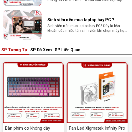
trình, chạy Docker, máy ảo, Android Studio tối ưu
chi phí.
Sinh viên nên mua laptop hay PC ?
Sinh viên nên mua laptop hay PC? Đây là băn
khoăn của nhiều tân sinh viên khi chọn máy học
tập. Xem ngay phân tích để chọn thiết bị chuẩn
ngành, hợp túi tiền!
SP Tương Tự
SP Đã Xem
SP Liên Quan
Laptop Sinh Viên 15–20 Triệu 2026: Cấu
Hình Nào Đáng Tiền?
Tìm laptop sinh viên 15–20 triệu phù hợp ngành
học năm 2026? Khám phá cách chọn cấu hình,
RAM, SSD, màn hình và khả năng nâng cấp hợp lý.
Tổng hợp 7 laptop sinh viên dưới 15 triệu
nên mua
Bạn tìm laptop cho sinh viên dưới 15 triệu mượt
mà, bền bỉ? Xem ngay gợi ý các thương hiệu
laptop bền, cấu hình mạnh cho sinh viên sử dụng
4 năm đại học.
Dịch vụ build PC đồ họa tại Đồng Nai theo
yêu cầu, giá tốt, uy tín
Bàn phím cơ không dây
Fan Led Xigmatek Infinity Pro
Dịch vụ build PC đồ họa tại Đồng Nai theo yêu