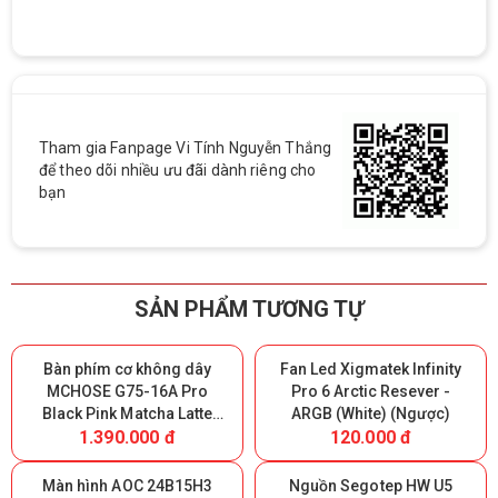
Tham gia Fanpage Vi Tính Nguyễn Thắng
để theo dõi nhiều ưu đãi dành riêng cho
bạn
SẢN PHẨM TƯƠNG TỰ
Bàn phím cơ không dây
Fan Led Xigmatek Infinity
MCHOSE G75-16A Pro
Pro 6 Arctic Resever -
Black Pink Matcha Latte
ARGB (White) (Ngược)
1.390.000 đ
120.000 đ
Switch V2 - Triple Modes
(Giữ lại Box để bảo hành)
Màn hình AOC 24B15H3
Nguồn Segotep HW U5