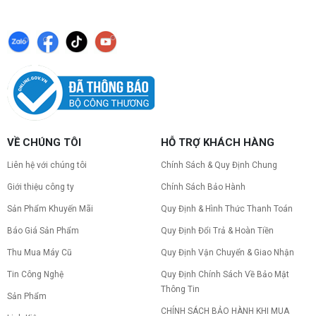
khi build: socket CPU mainboard, chuẩn RAM,
nguồn cho VGA và kích thước case. Có checklist
copy nhanh.
Nâng cấp PC nên ưu tiên nâng gì trước ?
Nâng cấp pc nên nâng gì trước để tối ưu chi phí và
tăng hiệu năng tối đa? Xem ngay thứ tự ưu tiên
nâng cấp linh kiện PC chi tiết trong bài viết này!
PC gaming nóng quạt kêu to: Nguyên
VỀ CHÚNG TÔI
HỖ TRỢ KHÁCH HÀNG
nhân và Cách khắc phục
Tình trạng PC gaming nóng quạt kêu to khiến
Liên hệ với chúng tôi
Chính Sách & Quy Định Chung
máy giật lag, giảm tuổi thọ? Tìm hiểu ngay
nguyên nhân và cách khắc phục hiệu quả để máy
Giới thiệu công ty
Chính Sách Bảo Hành
hoạt động êm ái.
Sản Phẩm Khuyến Mãi
Quy Định & Hình Thức Thanh Toán
CPU AMD Ryzen 7 7700X3D full box mới
ra mắt: Nhanh, Mạnh, Giá tốt
Báo Giá Sản Phẩm
Quy Định Đổi Trả & Hoàn Tiền
CPU AMD Ryzen 7 7700X3D chính thức ra mắt
với công nghệ 3D V-Cache đỉnh cao, mang lại
Thu Mua Máy Cũ
Quy Định Vận Chuyển & Giao Nhận
hiệu năng chơi game vượt trội. Khám phá chi tiết
Tin Công Nghệ
Quy Định Chính Sách Về Bảo Mật
ngay!
Thông Tin
10 Nguyên nhân khiến PC gaming bị tụt
Sản Phẩm
FPS thường gặp
CHÍNH SÁCH BẢO HÀNH KHI MUA