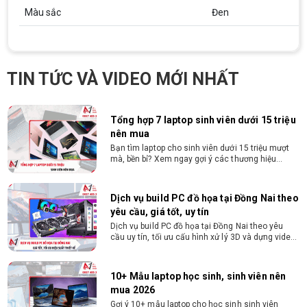
tập. Xem ngay phân tích để chọn thiết bị chuẩn
Màu sắc
Đen
ngành, hợp túi tiền!
Laptop Sinh Viên 15–20 Triệu 2026: Cấu
Hình Nào Đáng Tiền?
Tìm laptop sinh viên 15–20 triệu phù hợp ngành
TIN TỨC VÀ VIDEO MỚI NHẤT
học năm 2026? Khám phá cách chọn cấu hình,
RAM, SSD, màn hình và khả năng nâng cấp hợp lý.
Tổng hợp 7 laptop sinh viên dưới 15 triệu
nên mua
Bạn tìm laptop cho sinh viên dưới 15 triệu mượt
mà, bền bỉ? Xem ngay gợi ý các thương hiệu
laptop bền, cấu hình mạnh cho sinh viên sử dụng
4 năm đại học.
Dịch vụ build PC đồ họa tại Đồng Nai theo
yêu cầu, giá tốt, uy tín
Dịch vụ build PC đồ họa tại Đồng Nai theo yêu
cầu uy tín, tối ưu cấu hình xử lý 3D và dựng video
mượt mà. Đăng ký nhận tư vấn và báo giá chi tiết
ngay.
10+ Mẫu laptop học sinh, sinh viên nên
mua 2026
Gợi ý 10+ mẫu laptop cho học sinh sinh viên