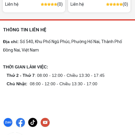
tăng hiệu năng tối đa? Xem ngay thứ tự ưu tiên
Liên hệ
(0)
Liên hệ
(0)
nâng cấp linh kiện PC chi tiết trong bài viết này!
PC gaming nóng quạt kêu to: Nguyên
nhân và Cách khắc phục
THÔNG TIN LIÊN HỆ
Tình trạng PC gaming nóng quạt kêu to khiến
máy giật lag, giảm tuổi thọ? Tìm hiểu ngay
Địa chỉ:
Số 540, Khu Phố Ngũ Phúc, Phường Hố Nai, Thành Phố
nguyên nhân và cách khắc phục hiệu quả để máy
Đồng Nai, Việt Nam
hoạt động êm ái.
CPU AMD Ryzen 7 7700X3D full box mới
ra mắt: Nhanh, Mạnh, Giá tốt
THỜI GIAN LÀM VIỆC:
CPU AMD Ryzen 7 7700X3D chính thức ra mắt
với công nghệ 3D V-Cache đỉnh cao, mang lại
Thứ 2 - Thứ 7
: 08:00 - 12:00 - Chiều 13:30 - 17:45
hiệu năng chơi game vượt trội. Khám phá chi tiết
Chủ Nhật:
08:00 - 12:00 - Chiều 13:30 - 17:00
ngay!
10 Nguyên nhân khiến PC gaming bị tụt
FPS thường gặp
PC gaming bị tụt FPS sau một thời gian? Tìm hiểu
10 nguyên nhân khiến máy tụt FPS khi chơi game
và cách kiểm tra, khắc phục từng bước tại Vi Tính
Nguyễn Thắng.
NVIDIA Hoãn Ra Mắt Dòng RTX 50
SUPER: Card Đã Tới Tay Đối Tác Nhưng