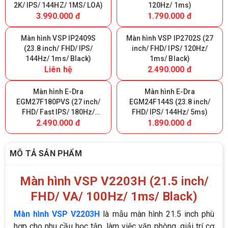
2K/ IPS/ 144HZ/ 1MS/ LOA)
120Hz/ 1ms)
3.990.000 đ
1.790.000 đ
Màn hình VSP IP2409S
Màn hình VSP IP2702S (27
(23.8 inch/ FHD/ IPS/
inch/ FHD/ IPS/ 120Hz/
144Hz/ 1ms/ Black)
1ms/ Black)
Liên hệ
2.490.000 đ
Màn hình E-Dra
Màn hình E-Dra
EGM27F180PVS (27 inch/
EGM24F144S (23.8 inch/
FHD/ Fast IPS/ 180Hz/
FHD/ IPS/ 144Hz/ 5ms)
2.490.000 đ
1.890.000 đ
0.5ms)
MÔ TẢ SẢN PHẨM
Màn hình VSP V2203H (21.5 inch/
FHD/ VA/ 100Hz/ 1ms/ Black)
Màn hình VSP V2203H
là mẫu màn hình 21.5 inch phù
hợp cho nhu cầu học tập, làm việc văn phòng, giải trí cơ