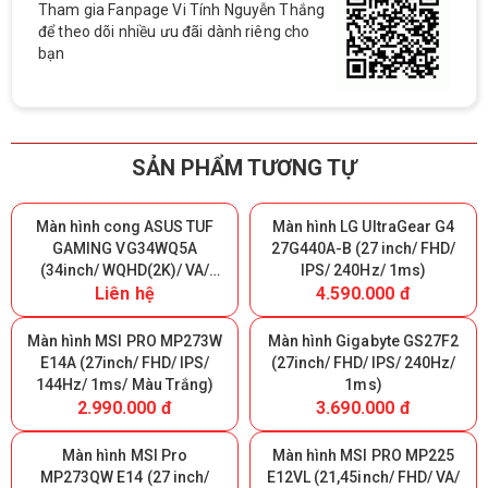
Tham gia Fanpage Vi Tính Nguyễn Thắng
để theo dõi nhiều ưu đãi dành riêng cho
bạn
SẢN PHẨM TƯƠNG TỰ
Màn hình cong ASUS TUF
Màn hình LG UltraGear G4
GAMING VG34WQ5A
27G440A-B (27 inch/ FHD/
(34inch/ WQHD(2K)/ VA/
IPS/ 240Hz/ 1ms)
Liên hệ
4.590.000 đ
200Hz/ 0.5ms/ 1500R)
Màn hình MSI PRO MP273W
Màn hình Gigabyte GS27F2
E14A (27inch/ FHD/ IPS/
(27inch/ FHD/ IPS/ 240Hz/
144Hz/ 1ms/ Màu Trắng)
1ms)
2.990.000 đ
3.690.000 đ
Màn hình MSI Pro
Màn hình MSI PRO MP225
MP273QW E14 (27 inch/
E12VL (21,45inch/ FHD/ VA/