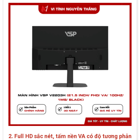
2. Full HD sắc nét, tấm nền VA có độ tương phản