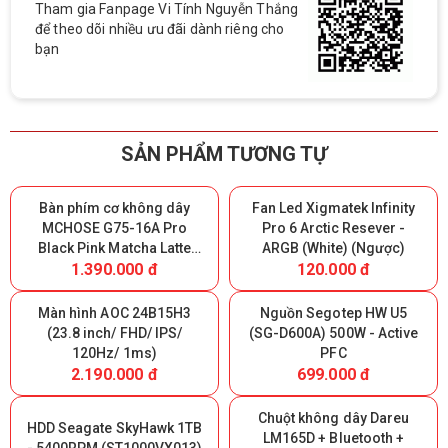
Tham gia Fanpage Vi Tính Nguyễn Thắng
để theo dõi nhiều ưu đãi dành riêng cho
bạn
SẢN PHẨM TƯƠNG TỰ
Bàn phím cơ không dây
Fan Led Xigmatek Infinity
MCHOSE G75-16A Pro
Pro 6 Arctic Resever -
Black Pink Matcha Latte
ARGB (White) (Ngược)
1.390.000 đ
120.000 đ
Switch V2 - Triple Modes
(Giữ lại Box để bảo hành)
Màn hình AOC 24B15H3
Nguồn Segotep HW U5
(23.8 inch/ FHD/ IPS/
(SG-D600A) 500W - Active
120Hz/ 1ms)
PFC
2.190.000 đ
699.000 đ
Chuột không dây Dareu
HDD Seagate SkyHawk 1TB
LM165D + Bluetooth +