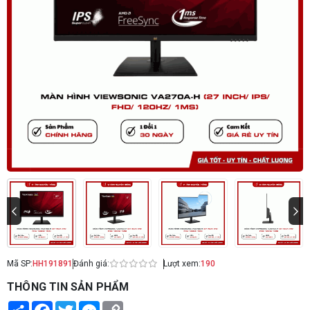
Mã SP:
HH191891
Đánh giá:
Lượt xem:
190
THÔNG TIN SẢN PHẨM
Share
Facebook
Twitter
Messenger
Copy