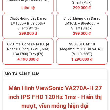
- 5400RPM (ST1000VX013)
Silent (Pink)
Liên hệ
299.000 đ
Chuột không dây Dareu
Chuột không dây Dareu
LM165D + Bluetooth +
LM165D + Bluetooth +
Silent (White)
Silent (Black)
299.000 đ
299.000 đ
CPU Intel Core i3-14100 (4
SSD SSTC M110
Nhân 8 Luồng, 12MB , 60W,
Megamouth 256GB SATA III
LGA1700) Tray (FV)
(M110-256T)
4.190.000 đ
1.290.000 đ
MÔ TẢ SẢN PHẨM
Màn Hình ViewSonic VA270A-H 27
inch IPS FHD 120Hz 1ms - Hiển thị
mượt, viền mỏng hiện đại