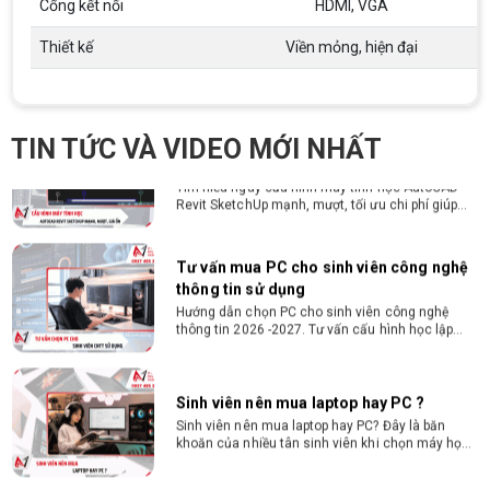
Cổng kết nối
HDMI, VGA
Hướng dẫn chọn PC cho sinh viên thiết kế đồ họa
từ 2D, dựng video đến 3D. Cấu hình tối ưu, dùng
bền 4 năm đại học. Tư vấn lắp đặt tại Vi Tính
Thiết kế
Viền mỏng, hiện đại
Nguyễn Thắng.
Cấu hình máy tính học AutoCAD Revit
SketchUp mạnh, mượt, giá ổn
Tìm hiểu ngay cấu hình máy tính học AutoCAD
TIN TỨC VÀ VIDEO MỚI NHẤT
Revit SketchUp mạnh, mượt, tối ưu chi phí giúp
dân thiết kế, kiến trúc vận hành mượt mà, không
giật lag.
Tư vấn mua PC cho sinh viên công nghệ
thông tin sử dụng
Hướng dẫn chọn PC cho sinh viên công nghệ
thông tin 2026 -2027. Tư vấn cấu hình học lập
trình, chạy Docker, máy ảo, Android Studio tối ưu
chi phí.
Sinh viên nên mua laptop hay PC ?
Sinh viên nên mua laptop hay PC? Đây là băn
khoăn của nhiều tân sinh viên khi chọn máy học
tập. Xem ngay phân tích để chọn thiết bị chuẩn
ngành, hợp túi tiền!
Laptop Sinh Viên 15–20 Triệu 2026: Cấu
Hình Nào Đáng Tiền?