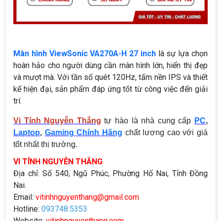
Màn hình ViewSonic VA270A-H 27 inch
là sự lựa chọn
hoàn hảo cho người dùng cần màn hình lớn, hiển thị đẹp
và mượt mà. Với tần số quét 120Hz, tấm nền IPS và thiết
kế hiện đại, sản phẩm đáp ứng tốt từ công việc đến giải
trí.
Vi Tính Nguyễn Thắng
tự hào là nhà cung cấp
PC
,
Laptop
,
Gaming Chính Hãng
chất lượng cao với giá
tốt nhất thị trường.
VI TÍNH NGUYỄN THẮNG
Địa chỉ: Số 540, Ngũ Phúc, Phường Hố Nai, Tỉnh Đồng
Nai.
Email:
vitinhnguyenthang@gmail.com
Hotline:
093748.5353
Website:
vitinhnguyenthang.com