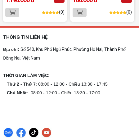
tín, chuyên nghiệp
Dịch vụ build PC gaming tại Đồng Nai uy tín, cấu
(0)
(0)
hình mạnh, tối ưu chi phí, test máy tại chỗ. Khám
phá ngay địa chỉ tư vấn và lắp đặt dàn PC chơi
game mượt mà!
Cách tính công suất nguồn PC chi tiết dễ
hiểu
THÔNG TIN LIÊN HỆ
Cách tính công suất nguồn PC giúp bạn chọn PSU
phù hợp, đảm bảo hệ thống vận hành ổn định và
Địa chỉ:
Số 540, Khu Phố Ngũ Phúc, Phường Hố Nai, Thành Phố
tối ưu chi phí. Xem ngay hướng dẫn tại đây
Đồng Nai, Việt Nam
Cách kiểm tra tương thích linh kiện PC
dễ hiểu
THỜI GIAN LÀM VIỆC:
Hướng dẫn kiểm tra tương thích linh kiện PC trước
khi build: socket CPU mainboard, chuẩn RAM,
Thứ 2 - Thứ 7
: 08:00 - 12:00 - Chiều 13:30 - 17:45
nguồn cho VGA và kích thước case. Có checklist
Chủ Nhật:
08:00 - 12:00 - Chiều 13:30 - 17:00
copy nhanh.
Nâng cấp PC nên ưu tiên nâng gì trước ?
Nâng cấp pc nên nâng gì trước để tối ưu chi phí và
tăng hiệu năng tối đa? Xem ngay thứ tự ưu tiên
nâng cấp linh kiện PC chi tiết trong bài viết này!
PC gaming nóng quạt kêu to: Nguyên