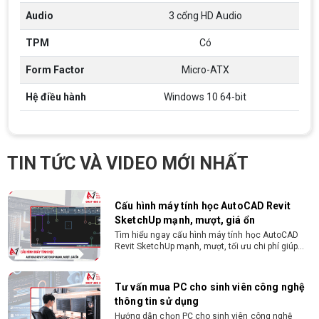
chuyên ngành CNTT , QTKD hoặc các ngành liên
quan. Ưu tiên biết tiếng Anh cơ bản Có khả năng
Audio
3 cổng HD Audio
làm việc độc lập 24/7 Trung thực, chịu khó, có
tinh thần học hỏi, sáng tạo, tinh thần trách nhiệm
TPM
Có
cao, quyết đoán. Kinh nghiệm ít nhất 2 năm ở vị
ĐIỀU KIỆN TRẢ GÓP HDSAIGON
trí tương đương
Gói hỗ trợ vay ưu đãi: - Khoản vay lên đến 100
Form Factor
Micro-ATX
triệu đồng - Thủ tục cực kì đơn giản: bản sao
CMND và Hộ khẩu - Xét duyệt nhanh chóng trong
Hệ điều hành
Windows 10 64-bit
vòng 10 phút
Cách chọn PC cho sinh viên thiết kế đồ
họa từ 2D, dựng video đến 3D
Hướng dẫn chọn PC cho sinh viên thiết kế đồ họa
TIN TỨC VÀ VIDEO MỚI NHẤT
từ 2D, dựng video đến 3D. Cấu hình tối ưu, dùng
bền 4 năm đại học. Tư vấn lắp đặt tại Vi Tính
Nguyễn Thắng.
Cấu hình máy tính học AutoCAD Revit
SketchUp mạnh, mượt, giá ổn
Tìm hiểu ngay cấu hình máy tính học AutoCAD
Revit SketchUp mạnh, mượt, tối ưu chi phí giúp
dân thiết kế, kiến trúc vận hành mượt mà, không
giật lag.
Tư vấn mua PC cho sinh viên công nghệ
thông tin sử dụng
Hướng dẫn chọn PC cho sinh viên công nghệ