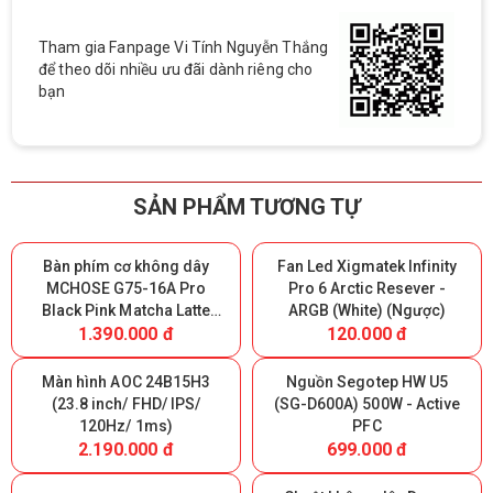
Tham gia Fanpage Vi Tính Nguyễn Thắng
để theo dõi nhiều ưu đãi dành riêng cho
bạn
SẢN PHẨM TƯƠNG TỰ
Bàn phím cơ không dây
Fan Led Xigmatek Infinity
MCHOSE G75-16A Pro
Pro 6 Arctic Resever -
Black Pink Matcha Latte
ARGB (White) (Ngược)
1.390.000 đ
120.000 đ
Switch V2 - Triple Modes
(Giữ lại Box để bảo hành)
Màn hình AOC 24B15H3
Nguồn Segotep HW U5
(23.8 inch/ FHD/ IPS/
(SG-D600A) 500W - Active
120Hz/ 1ms)
PFC
2.190.000 đ
699.000 đ