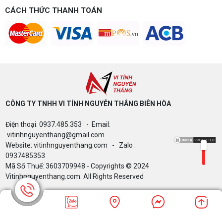
game gì? Gợi ý cấu hình dễ nâng cấp
CÁCH THỨC THANH TOÁN
Build PC gaming 15 triệu chơi được game gì? Vi
tính Nguyễn Thắng gợi ý cấu hình esports mượt,
dễ nâng cấp CPU/VGA sau này, tư vấn miễn phí
theo đúng ngân sách.
Build PC Gaming theo ngân sách từ 10
đến 40 triệu
Build PC gaming theo ngân sách từ 10-40 triệu:
cách phân bổ CPU, GPU, RAM hợp lý, chọn
Intel/AMD và tránh sai tương thích. Tư vấn miễn
phí tại Vi tính Nguyễn Thắng.
CÔNG TY TNHH VI TÍNH NGUYỄN THẮNG BIÊN HÒA​
LÊN ĐỜI PC MÙA HÈ CÙNG COMBO
Điện thoại: 0937.485.353 - Email:
GIGABYTE & INTEL CORE ULTRA 200S
PLUS – NHẬN VOUCHER ĐẾN 800K
vitinhnguyenthang@gmail.com
Website: vitinhnguyenthang.com - Zalo :
0937485353
Mã Số Thuế: 3603709948 - Copyrights © 2024
Thông báo v/v sử dụng phần mềm bản
Vitinhnguyenthang.com. All Rights Reserved
quyền ( Vi tính Nguyễn Thắng)