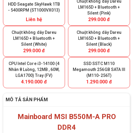
Chuột không dây Dareu
HDD Seagate SkyHawk 1TB
LM165D + Bluetooth +
- 5400RPM (ST1000VX013)
Silent (Pink)
Liên hệ
299.000 đ
Chuột không dây Dareu
Chuột không dây Dareu
LM165D + Bluetooth +
LM165D + Bluetooth +
Silent (White)
Silent (Black)
299.000 đ
299.000 đ
CPU Intel Core i3-14100 (4
SSD SSTC M110
Nhân 8 Luồng, 12MB , 60W,
Megamouth 256GB SATA III
LGA1700) Tray (FV)
(M110-256T)
4.190.000 đ
1.290.000 đ
MÔ TẢ SẢN PHẨM
Mainboard MSI B550M-A PRO
DDR4