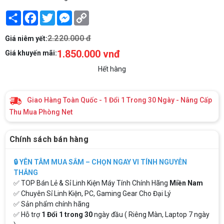
Share
Facebook
Twitter
Messenger
Copy
Link
2.220.000 đ
Giá niêm yết:
1.850.000 vnđ
Giá khuyến mãi:
Hết hàng
Giao Hàng Toàn Quốc - 1 Đổi 1 Trong 30 Ngày - Nâng Cấp
Thu Mua Phòng Net
Chính sách bán hàng
🔒 YÊN TÂM MUA SẮM – CHỌN NGAY VI TÍNH NGUYỄN
THẮNG
✅ TOP Bán Lẻ & Sỉ Linh Kiện Máy Tính Chính Hãng
Miền Nam
✅ Chuyên Sỉ Linh Kiện, PC, Gaming Gear Cho Đại Lý
✅ Sản phẩm chính hãng
✅ Hỗ trợ
1 Đổi 1 trong 30
ngày đầu ( Riêng Màn, Laptop 7 ngày