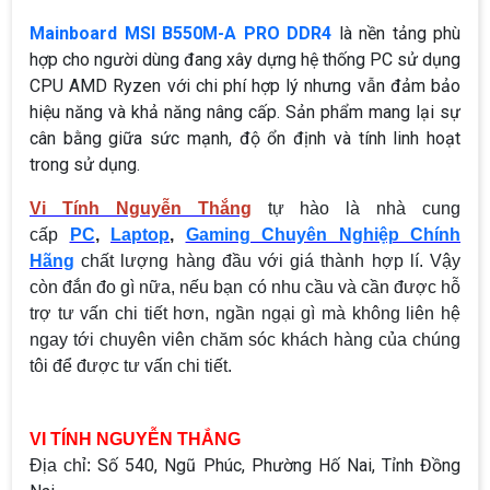
Mainboard MSI B550M-A PRO DDR4
là nền tảng phù
hợp cho người dùng đang xây dựng hệ thống PC sử dụng
CPU AMD Ryzen với chi phí hợp lý nhưng vẫn đảm bảo
hiệu năng và khả năng nâng cấp. Sản phẩm mang lại sự
cân bằng giữa sức mạnh, độ ổn định và tính linh hoạt
trong sử dụng.
Vi Tính Nguyễn Thắng
tự hào là nhà cung
cấp
PC
,
Laptop
,
Gaming Chuyên Nghiệp Chính
Hãng
chất lượng hàng đầu với giá thành hợp lí. Vậy
còn đắn đo gì nữa, nếu bạn có nhu cầu và cần được hỗ
trợ tư vấn chi tiết hơn, ngần ngại gì mà không liên hệ
ngay tới chuyên viên chăm sóc khách hàng của chúng
tôi để được tư vấn chi tiết.
VI TÍNH NGUYỄN THẮNG
Số 540, Ngũ Phúc, Phường Hố Nai, Tỉnh Đồng
Địa chỉ: