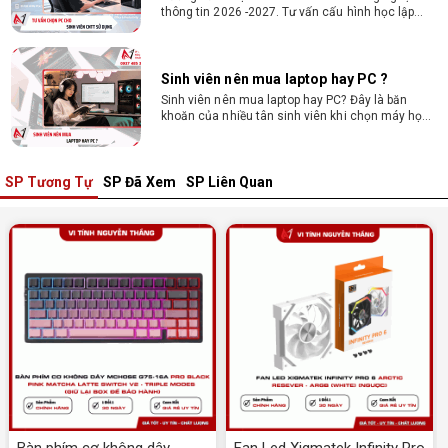
thông tin 2026 -2027. Tư vấn cấu hình học lập
trình, chạy Docker, máy ảo, Android Studio tối ưu
chi phí.
Sinh viên nên mua laptop hay PC ?
Sinh viên nên mua laptop hay PC? Đây là băn
khoăn của nhiều tân sinh viên khi chọn máy học
tập. Xem ngay phân tích để chọn thiết bị chuẩn
ngành, hợp túi tiền!
SP Tương Tự
SP Đã Xem
SP Liên Quan
Laptop Sinh Viên 15–20 Triệu 2026: Cấu
Hình Nào Đáng Tiền?
Tìm laptop sinh viên 15–20 triệu phù hợp ngành
học năm 2026? Khám phá cách chọn cấu hình,
RAM, SSD, màn hình và khả năng nâng cấp hợp lý.
Tổng hợp 7 laptop sinh viên dưới 15 triệu
nên mua
Bạn tìm laptop cho sinh viên dưới 15 triệu mượt
mà, bền bỉ? Xem ngay gợi ý các thương hiệu
laptop bền, cấu hình mạnh cho sinh viên sử dụng
4 năm đại học.
Dịch vụ build PC đồ họa tại Đồng Nai theo
yêu cầu, giá tốt, uy tín
Bàn phím cơ không dây
Fan Led Xigmatek Infinity Pro