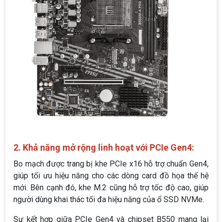
2. Khả năng mở rộng linh hoạt với PCIe Gen4:
Bo mạch được trang bị khe PCIe x16 hỗ trợ chuẩn Gen4,
giúp tối ưu hiệu năng cho các dòng card đồ họa thế hệ
mới. Bên cạnh đó, khe M.2 cũng hỗ trợ tốc độ cao, giúp
người dùng khai thác tối đa hiệu năng của ổ SSD NVMe.
Sự kết hợp giữa PCIe Gen4 và chipset B550 mang lại