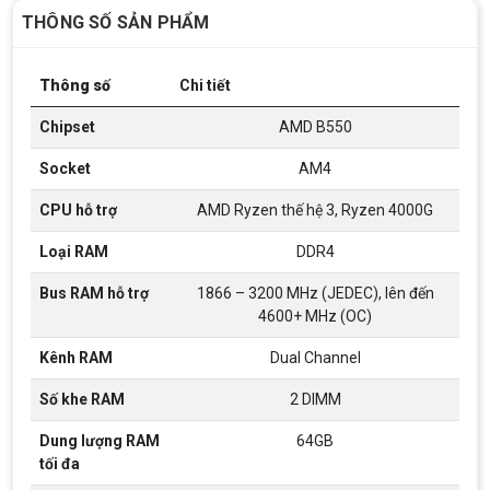
THÔNG SỐ SẢN PHẨM
Thông số
Chi tiết
Chipset
AMD B550
Socket
AM4
CPU hỗ trợ
AMD Ryzen thế hệ 3, Ryzen 4000G
Loại RAM
DDR4
Bus RAM hỗ trợ
1866 – 3200 MHz (JEDEC), lên đến
4600+ MHz (OC)
Kênh RAM
Dual Channel
Số khe RAM
2 DIMM
Top 18 tựa game PC huyền thoại gắn liền
Dung lượng RAM
64GB
với tuổi thơ của game thủ Việt vào những
tối đa
năm 2000
Top 18 tựa game PC huyền thoại gắn liền với tuổi
thơ của game thủ Việt vào những năm 2000