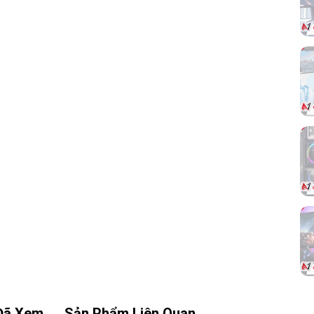
hành hiệu quả hơn, đặc biệt trong các cấu
hình gaming hoặc máy tính sử dụng liên tục
trong thời gian dài.
g:
SE-
 ổn
ông
 hệ
ình
êm.
Đã Xem
Sản Phẩm Liên Quan