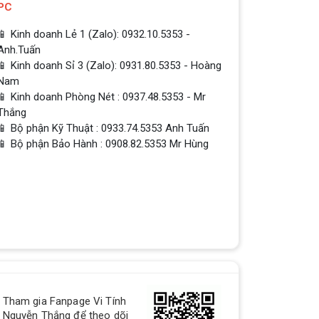
PC
📱 Kinh doanh Lẻ 1 (Zalo): 0932.10.5353 -
Anh.Tuấn
📱 Kinh doanh Sỉ 3 (Zalo): 0931.80.5353 - Hoàng
Nam
📱 Kinh doanh Phòng Nét : 0937.48.5353 - Mr
Thắng
📱 Bộ phận Kỹ Thuật : 0933.74.5353 Anh Tuấn
📱 Bộ phận Bảo Hành : 0908.82.5353 Mr Hùng
QUÀ TẶNG TƯNG BỪNG -
Tham gia Fanpage Vi Tính
CHÀO MỪNG NĂM MỚI
Nguyễn Thắng để theo dõi
Build PC - Powered By MSI