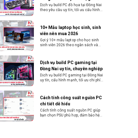
uy tín
Dịch vụ build PC đồ họa tại Đồng Nai
theo yêu cầu uy tín, tối ưu cấu hình
xử lý 3D và dựng video mượt mà.
Đăng ký nhận tư vấn và báo giá chi
tiết ngay.
10+ Mẫu laptop học sinh, sinh
viên nên mua 2026
Gợi ý 10+ mẫu laptop cho học sinh
sinh viên 2026 theo ngân sách và
ngành học: tiêu chí chọn, cấu hình
nên có và cách kiểm tra máy trước
khi mua.
Dịch vụ build PC gaming tại
Đồng Nai uy tín, chuyên nghiệp
Dịch vụ build PC gaming tại Đồng Nai
uy tín, cấu hình mạnh, tối ưu chi phí,
test máy tại chỗ. Khám phá ngay địa
chỉ tư vấn và lắp đặt dàn PC chơi
game mượt mà!
Cách tính công suất nguồn PC
chi tiết dễ hiểu
Cách tính công suất nguồn PC giúp
bạn chọn PSU phù hợp, đảm bảo hệ
thống vận hành ổn định và tối ưu chi
phí. Xem ngay hướng dẫn tại đây
Cách kiểm tra tương thích linh