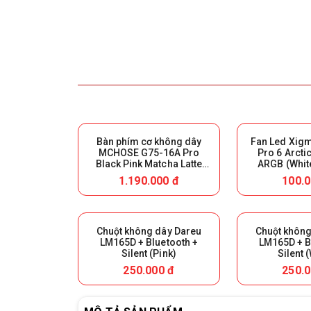
Bàn phím cơ không dây
Fan Led Xigma
MCHOSE G75-16A Pro
Pro 6 Arcti
Black Pink Matcha Latte
ARGB (Whit
Switch V2 - Triple Modes
1.190.000 đ
100.0
(Giữ lại Box để bảo hành)
Chuột không dây Dareu
Chuột không
LM165D + Bluetooth +
LM165D + B
Silent (Pink)
Silent 
250.000 đ
250.0