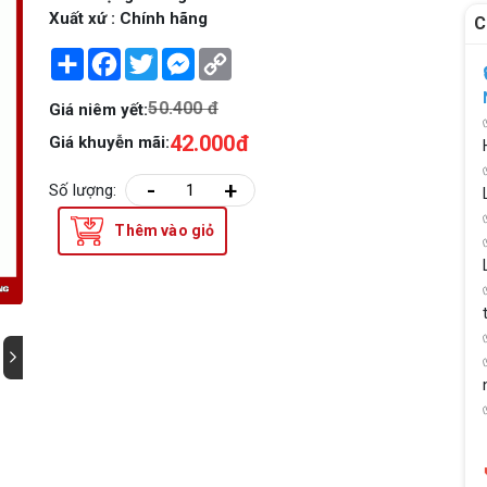
Xuất xứ : Chính hãng
C
Share
Facebook
Twitter
Messenger
Copy
Link
50.400 đ
Giá niêm yết:
42.000đ
Giá khuyễn mãi:
-
+
Số lượng:
Thêm vào giỏ