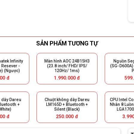
SẢN PHẨM TƯƠNG TỰ
tek Infinity
Màn hình AOC 24B15H3
Nguồn Se
c Resever -
(23.8 inch/ FHD/ IPS/
(SG-D600A) 
e) (Ngược)
120Hz/ 1ms)
00 đ
1.990.000 đ
599
 dây Dareu
Chuột không dây Dareu
CPU Intel Co
luetooth +
LM165D + Bluetooth +
Nhân 8 Luồn
(White)
Silent (Black)
LGA1700)
00 đ
250.000 đ
3.99