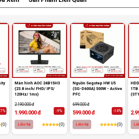
là lựa chọn phù hợp cho người dùng muốn nâng cấp hệ
cho bộ PC. Với thiết kế trắng hiện đại, LED Rainbow nổi
ring bền bỉ, sản phẩm đáp ứng tốt nhu cầu làm mát ổn
ng cấp
PC
,
Laptop
,
Gaming Chuyên Nghiệp Chính
 lí. Vậy còn đắn đo gì nữa, nếu bạn có nhu cầu và cần
i gì mà không liên hệ ngay tới chuyên viên chăm sóc
tiết.
ity
Màn hình AOC 24B15H3
Nguồn Segotep HW U5
HDD
(23.8 inch/ FHD/ IPS/
(SG-D600A) 500W - Active
1TB
120Hz/ 1ms)
PFC
(ST
nh Đồng Nai.
2.190.000 đ
699.000 đ
17%
-9%
-14%
1.990.000 đ
599.000 đ
2.9
(0)
(0)
(0)
Liên hệ
Liên hệ
Li