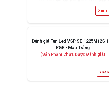
ánh sáng nổi bật bên trong case, giúp 
setup trở nên bắt mắt và hiện đại hơn. 
Xem 
sáng LED hoạt động ổn định, phù hợp 
các cấu hình gaming hoặc hệ thống PC 
tăng tính thẩm mỹ.
Đánh giá Fan Led VSP SE-1225M12S 
RGB - Màu Trắng
(Sản Phẩm Chưa Được Đánh giá)
Viết 