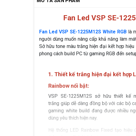
MÔ TẢ SẢN PHẨM
Fan Led VSP SE-122
Fan Led VSP SE-1225M12S White RGB
là m
người dùng muốn nâng cấp khả năng làm mát 
Sở hữu tone màu trắng hiện đại kết hợp hiệu
phong cách build PC từ gaming RGB đến setup 
1. Thiết kế trắng hiện đại kết hợp 
Rainbow nổi bật:
VSP SE-1225M12S sở hữu thiết kế 
trắng giúp dễ dàng đồng bộ với các bộ c
gaming white build đang được nhiều ng
dùng yêu thích hiện nay.
Hệ thống LED Rainbow Fixed tạo hiệu 