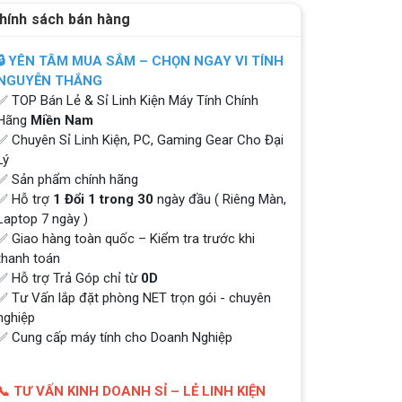
hính sách bán hàng
🔒 YÊN TÂM MUA SẮM – CHỌN NGAY VI TÍNH
NGUYỄN THẮNG
✅ TOP Bán Lẻ & Sỉ Linh Kiện Máy Tính Chính
Hãng
Miền Nam
✅ Chuyên Sỉ Linh Kiện, PC, Gaming Gear Cho Đại
Lý
✅ Sản phẩm chính hãng
✅ Hỗ trợ
1 Đổi 1 trong 30
ngày đầu ( Riêng Màn,
Laptop 7 ngày )
✅ Giao hàng toàn quốc – Kiểm tra trước khi
thanh toán
✅ Hỗ trợ Trả Góp chỉ từ
0D
✅ Tư Vấn lắp đặt phòng NET trọn gói - chuyên
nghiệp
✅ Cung cấp máy tính cho Doanh Nghiệp
📞 TƯ VẤN KINH DOANH SỈ – LẺ LINH KIỆN