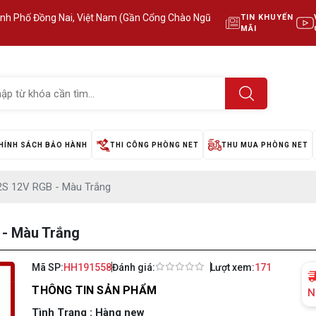
ành Phố Đồng Nai, Việt Nam (Gần Cổng Chào Ngũ
TIN KHUYẾN
MÃI
HÍNH SÁCH BẢO HÀNH
THI CÔNG PHÒNG NET
THU MUA PHÒNG NET
S 12V RGB - Màu Trắng
- Màu Trắng
Mã SP:
HH191558
Đánh giá:
Lượt xem:
171
THÔNG TIN SẢN PHẨM
N
Tình Trạng : Hàng new