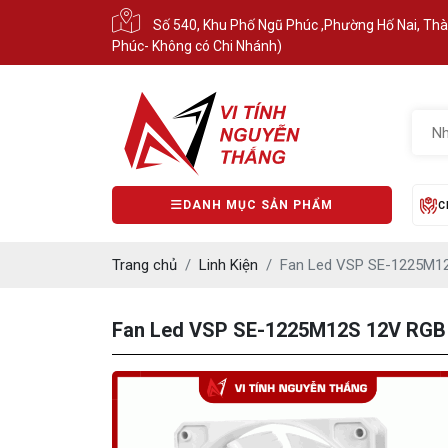
Số 540, Khu Phố Ngũ Phúc ,Phường Hố Nai, Th
Phúc- Không có Chi Nhánh)
DANH MỤC SẢN PHẨM
C
Trang chủ
Linh Kiện
Fan Led VSP SE-1225M12
Fan Led VSP SE-1225M12S 12V RGB 