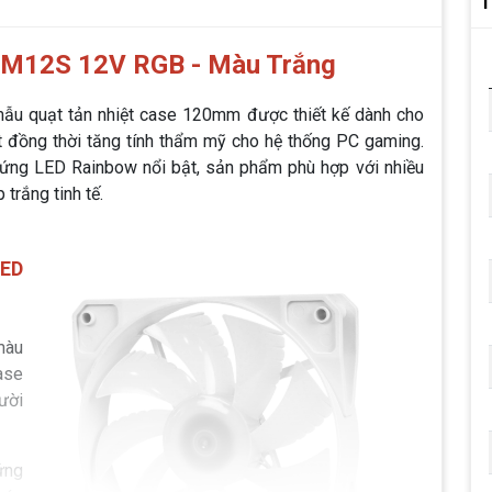
T
5M12S 12V RGB - Màu Trắng
ẫu quạt tản nhiệt case 120mm được thiết kế dành cho
đồng thời tăng tính thẩm mỹ cho hệ thống PC gaming.
 ứng LED Rainbow nổi bật, sản phẩm phù hợp với nhiều
trắng tinh tế.
LED
màu
ase
ười
ứng