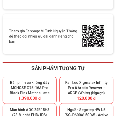
Tham gia Fanpage Vi Tính Nguyễn Thắng
để theo dõi nhiều ưu đãi dành riêng cho
bạn
SẢN PHẨM TƯƠNG TỰ
Bàn phím cơ không dây
Fan Led Xigmatek Infinity
MCHOSE G75-16A Pro
Pro 6 Arctic Resever -
Black Pink Matcha Latte
ARGB (White) (Ngược)
1.390.000 đ
120.000 đ
Switch V2 - Triple Modes
(Giữ lại Box để bảo hành)
Màn hình AOC 24B15H3
Nguồn Segotep HW U5
(23.8 inch/ FHD/ IPS/
(SG-D600A) 500W - Active