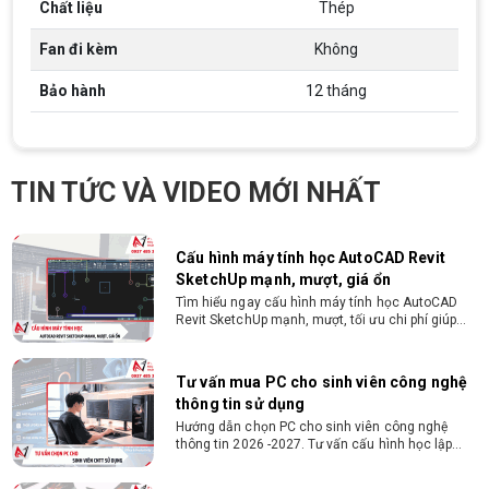
Chất liệu
Thép
cao, quyết đoán. Kinh nghiệm ít nhất 2 năm ở vị
ĐIỀU KIỆN TRẢ GÓP HDSAIGON
trí tương đương
Gói hỗ trợ vay ưu đãi: - Khoản vay lên đến 100
Fan đi kèm
Không
triệu đồng - Thủ tục cực kì đơn giản: bản sao
CMND và Hộ khẩu - Xét duyệt nhanh chóng trong
Bảo hành
12 tháng
vòng 10 phút
Cách chọn PC cho sinh viên thiết kế đồ
họa từ 2D, dựng video đến 3D
Hướng dẫn chọn PC cho sinh viên thiết kế đồ họa
TIN TỨC VÀ VIDEO MỚI NHẤT
từ 2D, dựng video đến 3D. Cấu hình tối ưu, dùng
bền 4 năm đại học. Tư vấn lắp đặt tại Vi Tính
Nguyễn Thắng.
Cấu hình máy tính học AutoCAD Revit
SketchUp mạnh, mượt, giá ổn
Tìm hiểu ngay cấu hình máy tính học AutoCAD
Revit SketchUp mạnh, mượt, tối ưu chi phí giúp
dân thiết kế, kiến trúc vận hành mượt mà, không
giật lag.
Tư vấn mua PC cho sinh viên công nghệ
thông tin sử dụng
Hướng dẫn chọn PC cho sinh viên công nghệ
thông tin 2026 -2027. Tư vấn cấu hình học lập
trình, chạy Docker, máy ảo, Android Studio tối ưu
chi phí.