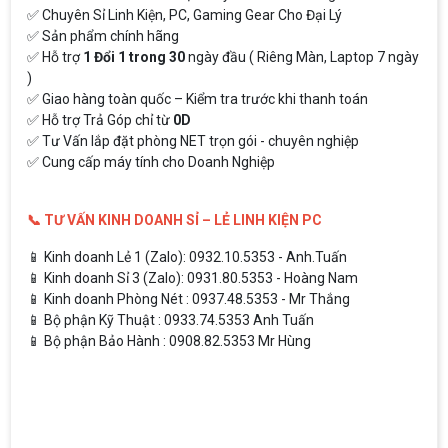
✅ Chuyên Sỉ Linh Kiện, PC, Gaming Gear Cho Đại Lý
✅ Sản phẩm chính hãng
✅ Hỗ trợ
1 Đổi 1 trong 30
ngày đầu ( Riêng Màn, Laptop 7 ngày
)
✅ Giao hàng toàn quốc – Kiểm tra trước khi thanh toán
✅ Hỗ trợ Trả Góp chỉ từ
0D
✅ Tư Vấn lắp đặt phòng NET trọn gói - chuyên nghiệp
✅ Cung cấp máy tính cho Doanh Nghiệp
📞 TƯ VẤN KINH DOANH SỈ – LẺ LINH KIỆN PC
📱 Kinh doanh Lẻ 1 (Zalo): 0932.10.5353 - Anh.Tuấn
📱 Kinh doanh Sỉ 3 (Zalo): 0931.80.5353 - Hoàng Nam
📱 Kinh doanh Phòng Nét : 0937.48.5353 - Mr Thắng
📱 Bộ phận Kỹ Thuật : 0933.74.5353 Anh Tuấn
📱 Bộ phận Bảo Hành : 0908.82.5353 Mr Hùng