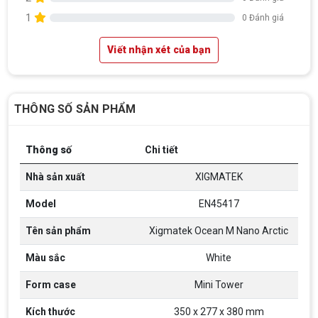
1
0 Đánh giá
Viết nhận xét của bạn
THÔNG SỐ SẢN PHẨM
Thông số
Chi tiết
Nhà sản xuất
XIGMATEK
Model
EN45417
Tên sản phẩm
Xigmatek Ocean M Nano Arctic
Top 18 tựa game PC huyền thoại gắn liền
với tuổi thơ của game thủ Việt vào những
Màu sắc
White
năm 2000
Top 18 tựa game PC huyền thoại gắn liền với tuổi
thơ của game thủ Việt vào những năm 2000
Form case
Mini Tower
Kích thước
350 x 277 x 380 mm