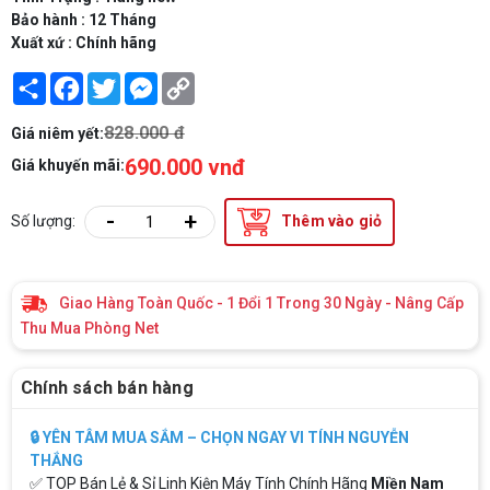
Bảo hành : 12 Tháng
Xuất xứ : Chính hãng
Share
Facebook
Twitter
Messenger
Copy
Link
828.000 đ
Giá niêm yết:
690.000 vnđ
Giá khuyến mãi:
-
+
Số lượng:
Thêm vào giỏ
Giao Hàng Toàn Quốc - 1 Đổi 1 Trong 30 Ngày - Nâng Cấp
Thu Mua Phòng Net
Chính sách bán hàng
🔒 YÊN TÂM MUA SẮM – CHỌN NGAY VI TÍNH NGUYỄN
THẮNG
✅ TOP Bán Lẻ & Sỉ Linh Kiện Máy Tính Chính Hãng
Miền Nam