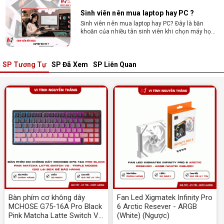
Sinh viên nên mua laptop hay PC ?
Sinh viên nên mua laptop hay PC? Đây là băn
khoăn của nhiều tân sinh viên khi chọn máy học
tập. Xem ngay phân tích để chọn thiết bị chuẩn
ngành, hợp túi tiền!
SP Tương Tự
SP Đã Xem
SP Liên Quan
Laptop Sinh Viên 15–20 Triệu 2026: Cấu
Hình Nào Đáng Tiền?
Tìm laptop sinh viên 15–20 triệu phù hợp ngành
học năm 2026? Khám phá cách chọn cấu hình,
RAM, SSD, màn hình và khả năng nâng cấp hợp lý.
Tổng hợp 7 laptop sinh viên dưới 15 triệu
nên mua
Bạn tìm laptop cho sinh viên dưới 15 triệu mượt
mà, bền bỉ? Xem ngay gợi ý các thương hiệu
laptop bền, cấu hình mạnh cho sinh viên sử dụng
4 năm đại học.
Dịch vụ build PC đồ họa tại Đồng Nai theo
yêu cầu, giá tốt, uy tín
Bàn phím cơ không dây
Fan Led Xigmatek Infinity Pro
Dịch vụ build PC đồ họa tại Đồng Nai theo yêu
MCHOSE G75-16A Pro Black
6 Arctic Resever - ARGB
cầu uy tín, tối ưu cấu hình xử lý 3D và dựng video
Pink Matcha Latte Switch V2
(White) (Ngược)
mượt mà. Đăng ký nhận tư vấn và báo giá chi tiết
ngay.