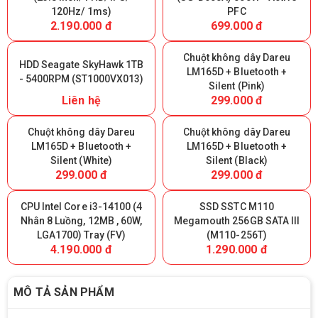
120Hz/ 1ms)
PFC
2.190.000 đ
699.000 đ
Chuột không dây Dareu
HDD Seagate SkyHawk 1TB
LM165D + Bluetooth +
- 5400RPM (ST1000VX013)
Silent (Pink)
Liên hệ
299.000 đ
Chuột không dây Dareu
Chuột không dây Dareu
LM165D + Bluetooth +
LM165D + Bluetooth +
Silent (White)
Silent (Black)
299.000 đ
299.000 đ
CPU Intel Core i3-14100 (4
SSD SSTC M110
Nhân 8 Luồng, 12MB , 60W,
Megamouth 256GB SATA III
LGA1700) Tray (FV)
(M110-256T)
4.190.000 đ
1.290.000 đ
MÔ TẢ SẢN PHẨM