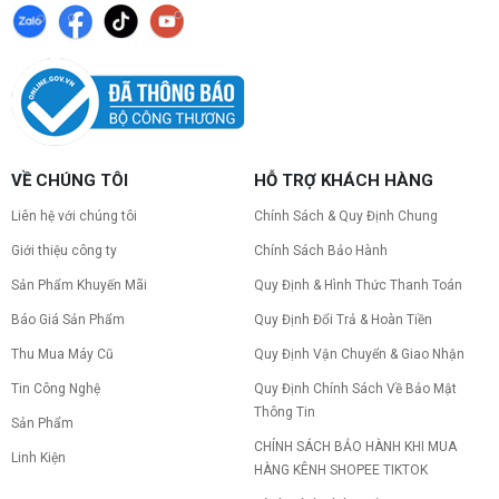
copy nhanh.
Nâng cấp PC nên ưu tiên nâng gì trước ?
Nâng cấp pc nên nâng gì trước để tối ưu chi phí và
tăng hiệu năng tối đa? Xem ngay thứ tự ưu tiên
nâng cấp linh kiện PC chi tiết trong bài viết này!
PC gaming nóng quạt kêu to: Nguyên
VỀ CHÚNG TÔI
HỖ TRỢ KHÁCH HÀNG
nhân và Cách khắc phục
Tình trạng PC gaming nóng quạt kêu to khiến
Liên hệ với chúng tôi
Chính Sách & Quy Định Chung
máy giật lag, giảm tuổi thọ? Tìm hiểu ngay
nguyên nhân và cách khắc phục hiệu quả để máy
Giới thiệu công ty
Chính Sách Bảo Hành
hoạt động êm ái.
Sản Phẩm Khuyến Mãi
Quy Định & Hình Thức Thanh Toán
CPU AMD Ryzen 7 7700X3D full box mới
ra mắt: Nhanh, Mạnh, Giá tốt
Báo Giá Sản Phẩm
Quy Định Đổi Trả & Hoàn Tiền
CPU AMD Ryzen 7 7700X3D chính thức ra mắt
với công nghệ 3D V-Cache đỉnh cao, mang lại
Thu Mua Máy Cũ
Quy Định Vận Chuyển & Giao Nhận
hiệu năng chơi game vượt trội. Khám phá chi tiết
Tin Công Nghệ
Quy Định Chính Sách Về Bảo Mật
ngay!
Thông Tin
10 Nguyên nhân khiến PC gaming bị tụt
Sản Phẩm
FPS thường gặp
CHÍNH SÁCH BẢO HÀNH KHI MUA
Linh Kiện
PC gaming bị tụt FPS sau một thời gian? Tìm hiểu
HÀNG KÊNH SHOPEE TIKTOK
10 nguyên nhân khiến máy tụt FPS khi chơi game
và cách kiểm tra, khắc phục từng bước tại Vi Tính