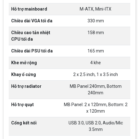
Hãng ASRock Công Bố 2 dòng Card Đồ
Họa AMD Radeon™ RX 6600 XT
Hỗ trợ mainboard
M-ATX, Mini-ITX
ASRock Công Bố Series Cạc Đồ Họa AMD
Radeon™ RX 6600 XT Cung Cấp Hiệu Suất Chơi
Chiều dài VGA tối đa
330 mm
Game 1080p Tối Ưu
Chiều cao tản nhiệt
158 mm
Nên Hay Không Dùng Tivi Thay Cho Màn
CPU tối đa
Hình Máy Tính?
Nhiều người dùng băn khoăn trong việc có nên sử
Chiều dài PSU tối đa
165 mm
dụng tivi để làm màn hình máy tính hay không? Vì
giữa màn hình máy tính và tivi có rất nhiều sự
Khe mở rộng
4 khe
khác biệt, nên chúng ta cần cân nhắc trước khi
chọn thiết bị này thay thế thiết bị kia
ĐIỀU KIỆN TRẢ GÓP HOME CREDIT TẠI VI
Khay ổ cứng
2 x 2.5 inch, 1 x 3.5 inch
TÍNH NGUYỄN THẮNG
1. Điều kiện trả góp Công dân Việt Nam, độ tuổi
Hỗ trợ radiator
MB Panel 240mm, Bottom
20-60 (nam), 20-55 (nữ). Có CCCD/Thẻ Căn cước
240mm
chính chủ còn hiệu lực. Không có lịch sử nợ xấu
tại các tổ chức tín dụng.
Hỗ trợ quạt
MB Panel: 2 x 120mm, Bottom: 2
THÔNG TIN TUYỂN DỤNG VI TÍNH
x 120mm
NGUYỄN THẮNG 2026
Yêu cầu công việc Tốt nghiệp Cao đẳng , Đại học
Cổng kết nối
USB 3.0, USB 2.0, Audio/Mic
chuyên ngành CNTT , QTKD hoặc các ngành liên
quan. Ưu tiên biết tiếng Anh cơ bản Có khả năng
3.5mm
làm việc độc lập 24/7 Trung thực, chịu khó, có
tinh thần học hỏi, sáng tạo, tinh thần trách nhiệm