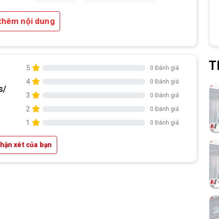
CAD
thêm nội dung
T
5
0 Đánh giá
-
4
0 Đánh giá
2. Lưu trữ thoải mái – Khởi động siêu
s/
3
0 Đánh giá
nhanh:
2
0 Đánh giá
SSD dung lượng
512GB
cho tốc độ khởi
1
0 Đánh giá
động hệ thống, mở file, load ứng dụng cực
nhanh. RAM 8GB đáp ứng tốt nhu cầu đa
nhận xét của bạn
nhiệm, có thể nâng cấp khi cần thiết.