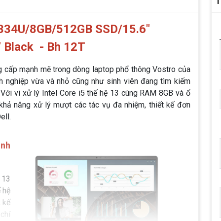
T
-1334U/8GB/512GB SSD/15.6"
 Black - Bh 12T
g cấp mạnh mẽ trong dòng laptop phổ thông Vostro của
h nghiệp vừa và nhỏ cũng như sinh viên đang tìm kiếm
 Với vi xử lý Intel Core i5 thế hệ 13 cùng RAM 8GB và ổ
hả năng xử lý mượt các tác vụ đa nhiệm, thiết kế đơn
ell.
inh
 13
ế hệ
, kế
 chí