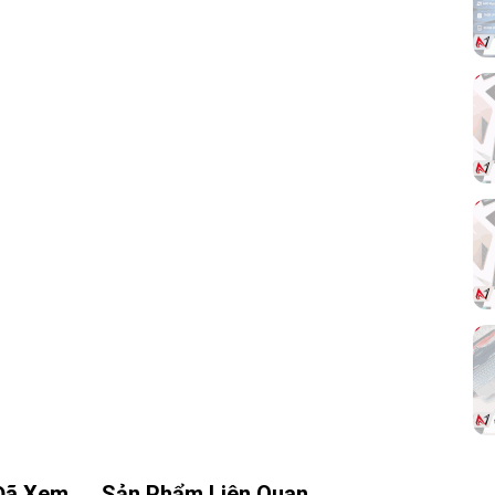
 vệ
ống
nét,
ong
4. Thiết kế bền bỉ – Phù hợp môi
trường chuyên nghiệp:
Dell Vostro 3530
có ngoại hình tối giản,
cứng cáp, tông màu đen hiện đại, dễ dàng
phù hợp với phong cách công sở. Bản lề chắc
chắn, bàn phím gõ êm, hành trình phím tốt.
Đã Xem
Sản Phẩm Liên Quan