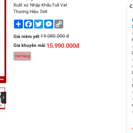
Xuất xứ: Nhập Khẩu Full Vat
C
Thương Hiệu: Dell
Share
Facebook
Twitter
Messenger
Copy
Link
19.080.000 đ
Giá niêm yết:
15.990.000đ
Giá khuyễn mãi:
Hết hàng