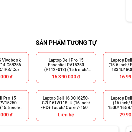
SẢN PHẨM TƯƠNG TỰ
S Vivobook
Laptop Dell Pro 15
Laptop Del
14.C58256
Essential PV15250
(15.6 inch/ 
D/ IPS/ Core
(P112F013) (15.6 inch/
1334U/ 8G
 SSD 256GB/
FHD/ IPS/ i5-1354U/ 8GB
M.2 512GB/ 
.000 đ
16.390.000 đ
16.99
) Nhập Khẩu
DDR5/ SSD 512GB/ DOS/
Nhậ
Carbon Black) Nhập Khẩu
ll Pro 15
Laptop Dell 16 DC16250-
Laptop Del
 PV15250
C7U161W11BLU (16 inch/
(16 inch/
(15.6 inch/
FHD+ Touch/ Core 7-150U/
150U/ 16GB/
120Hz/ i7-
16GB/ SSD 1TB/ WIN11/
MX570A 2GB
.000 đ
Liên hệ
29.90
 DDR5/ SSD
Office 2024/ Black)
B
tu/ Carbon
hập Khẩu