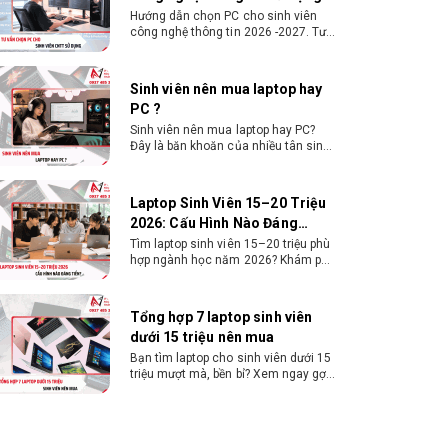
Sinh viên nên mua laptop hay PC?
Đây là băn khoăn của nhiều tân sinh
viên khi chọn máy học tập. Xem
ngay phân tích để chọn thiết bị
chuẩn ngành, hợp túi tiền!
Laptop Sinh Viên 15–20 Triệu
2026: Cấu Hình Nào Đáng
Tiền?
Tìm laptop sinh viên 15–20 triệu phù
hợp ngành học năm 2026? Khám phá
cách chọn cấu hình, RAM, SSD, màn
hình và khả năng nâng cấp hợp lý.
Tổng hợp 7 laptop sinh viên
dưới 15 triệu nên mua
Bạn tìm laptop cho sinh viên dưới 15
triệu mượt mà, bền bỉ? Xem ngay gợi
ý các thương hiệu laptop bền, cấu
hình mạnh cho sinh viên sử dụng 4
năm đại học.
Dịch vụ build PC đồ họa tại
Đồng Nai theo yêu cầu, giá tốt,
uy tín
Dịch vụ build PC đồ họa tại Đồng Nai
theo yêu cầu uy tín, tối ưu cấu hình
xử lý 3D và dựng video mượt mà.
Đăng ký nhận tư vấn và báo giá chi
tiết ngay.
10+ Mẫu laptop học sinh, sinh