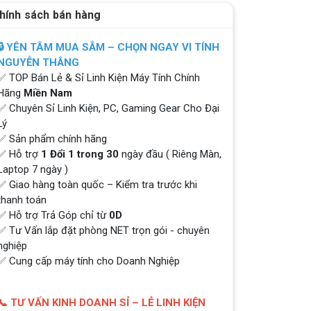
hính sách bán hàng
🔒 YÊN TÂM MUA SẮM – CHỌN NGAY VI TÍNH
NGUYỄN THẮNG
✅ TOP Bán Lẻ & Sỉ Linh Kiện Máy Tính Chính
Hãng
Miền Nam
✅ Chuyên Sỉ Linh Kiện, PC, Gaming Gear Cho Đại
Lý
✅ Sản phẩm chính hãng
✅ Hỗ trợ
1 Đổi 1 trong 30
ngày đầu ( Riêng Màn,
Laptop 7 ngày )
✅ Giao hàng toàn quốc – Kiểm tra trước khi
thanh toán
✅ Hỗ trợ Trả Góp chỉ từ
0D
✅ Tư Vấn lắp đặt phòng NET trọn gói - chuyên
nghiệp
✅ Cung cấp máy tính cho Doanh Nghiệp
📞 TƯ VẤN KINH DOANH SỈ – LẺ LINH KIỆN