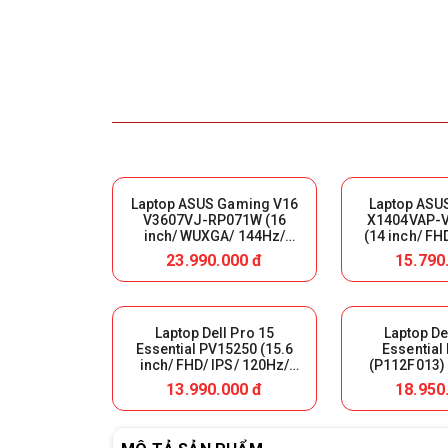
Laptop ASUS Gaming V16
Laptop ASU
V3607VJ-RP071W (16
X1404VAP-V
inch/ WUXGA/ 144Hz/
(14 inch/ FH
Core 5-210H/ 16GB DDR5/
5-120U/ 8GB/
23.990.000 đ
15.790
SSD 512GB/ RTX 3050
WIN11S/ Blue
6GB/ WIN11H/ Black)
Laptop Dell Pro 15
Laptop De
Essential PV15250 (15.6
Essential
inch/ FHD/ IPS/ 120Hz/
(P112F013) 
Core 3-100U/ 8GB/ SSD
FHD/ IPS/ 
13.990.000 đ
18.950
512GB/ Ubuntu/ Black)
1355U/ 8GB
Nhập Khẩu
512GB/ Ubun
Black) N