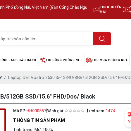
ành Phố Đồng Nai, Việt Nam (Gần Cổng Chào Ngũ
TIN KHUYẾN
MÃI
HÍNH SÁCH BẢO HÀNH
THI CÔNG PHÒNG NET
THU MUA PHÒNG NET
W
Laptop Dell Vostro 3530 i5-1334U/8GB/512GB SSD/15.6" FHD/D
GB/512GB SSD/15.6" FHD/Dos/ Black
Mã SP:
HH000557
Đánh giá:
Lượt xem:
1474
THÔNG TIN SẢN PHẨM
N
Tình trạng: Mới 100%