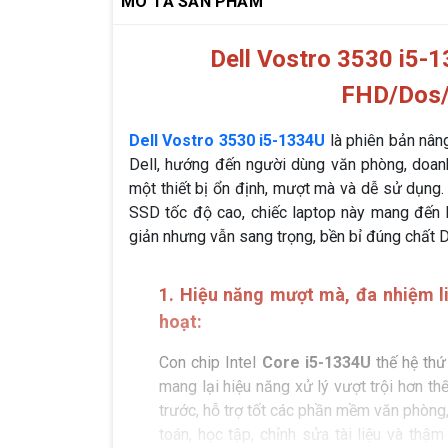
MÔ TẢ SẢN PHẨM
Dell Vostro 3530 i5
FHD/Dos/
Dell Vostro 3530 i5-1334U
là phiên bản nân
Dell, hướng đến người dùng văn phòng, doan
một thiết bị ổn định, mượt mà và dễ sử dụng.
SSD tốc độ cao, chiếc laptop này mang đến k
giản nhưng vẫn sang trọng, bền bỉ đúng chất D
1. Hiệu năng mượt mà, đa nhiệm l
hoạt:
Con chip Intel
Core i5-1334U
thế hệ thứ
mang lại hiệu năng xử lý vượt trội hơn th
trước, hỗ trợ tốt các phần mềm văn phòng
toán, học tập, chỉnh sửa tài liệu và thậm