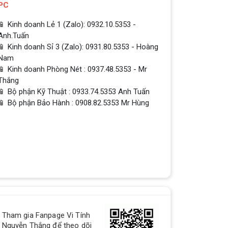
PC
📱 Kinh doanh Lẻ 1 (Zalo): 0932.10.5353 -
Anh.Tuấn
📱 Kinh doanh Sỉ 3 (Zalo): 0931.80.5353 - Hoàng
Nam
📱 Kinh doanh Phòng Nét : 0937.48.5353 - Mr
Thắng
📱 Bộ phận Kỹ Thuật : 0933.74.5353 Anh Tuấn
📱 Bộ phận Bảo Hành : 0908.82.5353 Mr Hùng
QUÀ TẶNG TƯNG BỪNG -
Tham gia Fanpage Vi Tính
CHÀO MỪNG NĂM MỚI
Nguyễn Thắng để theo dõi
Build PC - Powered By MSI