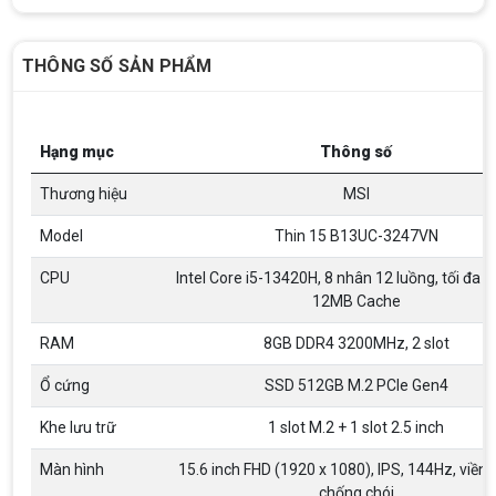
THÔNG SỐ SẢN PHẨM
Hạng mục
Thông số
Thương hiệu
MSI
Model
Thin 15 B13UC-3247VN
CPU
Intel Core i5-13420H, 8 nhân 12 luồng, tối đa 4
12MB Cache
RAM
8GB DDR4 3200MHz, 2 slot
Top 18 tựa game PC huyền thoại gắn liền
với tuổi thơ của game thủ Việt vào những
Ổ cứng
SSD 512GB M.2 PCIe Gen4
năm 2000
Top 18 tựa game PC huyền thoại gắn liền với tuổi
thơ của game thủ Việt vào những năm 2000
Khe lưu trữ
1 slot M.2 + 1 slot 2.5 inch
Màn hình
15.6 inch FHD (1920 x 1080), IPS, 144Hz, viền
Hãng ASRock Công Bố 2 dòng Card Đồ
chống chói