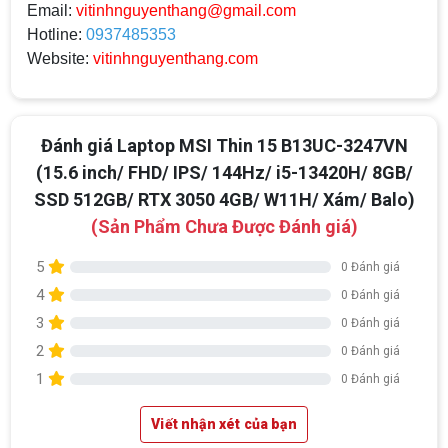
Email:
vitinhnguyenthang@gmail.com
Hotline:
0937485353
Website:
vitinhnguyenthang.com
Đánh giá Laptop MSI Thin 15 B13UC-3247VN
(15.6 inch/ FHD/ IPS/ 144Hz/ i5-13420H/ 8GB/
SSD 512GB/ RTX 3050 4GB/ W11H/ Xám/ Balo)
(Sản Phẩm Chưa Được Đánh giá)
5
0 Đánh giá
4
0 Đánh giá
3
0 Đánh giá
2
0 Đánh giá
1
0 Đánh giá
Viết nhận xét của bạn