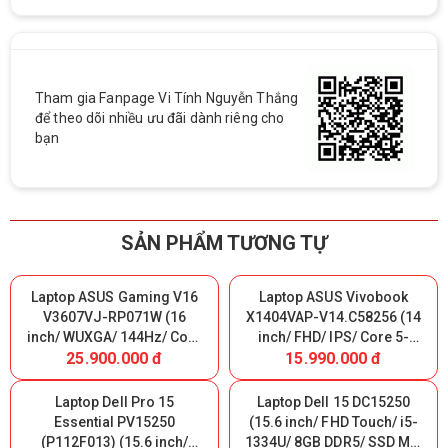
Tham gia Fanpage Vi Tính Nguyễn Thắng
để theo dõi nhiều ưu đãi dành riêng cho
bạn
SẢN PHẨM TƯƠNG TỰ
Laptop ASUS Gaming V16
Laptop ASUS Vivobook
V3607VJ-RP071W (16
X1404VAP-V14.C58256 (14
inch/ WUXGA/ 144Hz/ Core
inch/ FHD/ IPS/ Core 5-
25.900.000 đ
15.990.000 đ
5-210H/ 16GB DDR5/ SSD
120U/ 8GB/ SSD 256GB/
512GB/ RTX 3050 6GB/
WIN11S/ Blue) Nhập Khẩu
WIN11H/ Black)
Laptop Dell Pro 15
Laptop Dell 15 DC15250
Essential PV15250
(15.6 inch/ FHD Touch/ i5-
(P112F013) (15.6 inch/
1334U/ 8GB DDR5/ SSD M.2