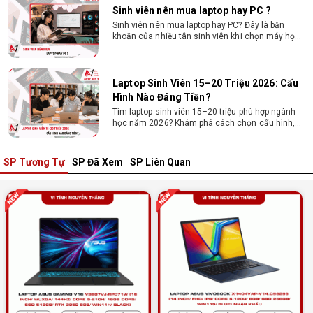
Sinh viên nên mua laptop hay PC ?
Sinh viên nên mua laptop hay PC? Đây là băn
khoăn của nhiều tân sinh viên khi chọn máy học
tập. Xem ngay phân tích để chọn thiết bị chuẩn
ngành, hợp túi tiền!
Laptop Sinh Viên 15–20 Triệu 2026: Cấu
Hình Nào Đáng Tiền?
Tìm laptop sinh viên 15–20 triệu phù hợp ngành
học năm 2026? Khám phá cách chọn cấu hình,
RAM, SSD, màn hình và khả năng nâng cấp hợp lý.
SP Tương Tự
SP Đã Xem
SP Liên Quan
Tổng hợp 7 laptop sinh viên dưới 15 triệu
nên mua
Bạn tìm laptop cho sinh viên dưới 15 triệu mượt
mà, bền bỉ? Xem ngay gợi ý các thương hiệu
laptop bền, cấu hình mạnh cho sinh viên sử dụng
4 năm đại học.
Dịch vụ build PC đồ họa tại Đồng Nai theo
yêu cầu, giá tốt, uy tín
Dịch vụ build PC đồ họa tại Đồng Nai theo yêu
cầu uy tín, tối ưu cấu hình xử lý 3D và dựng video
mượt mà. Đăng ký nhận tư vấn và báo giá chi tiết
ngay.