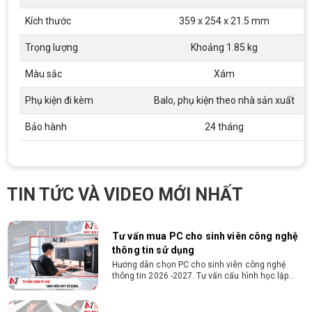
cao, quyết đoán. Kinh nghiệm ít nhất 2 năm ở vị
ĐIỀU KIỆN TRẢ GÓP HDSAIGON
trí tương đương
Gói hỗ trợ vay ưu đãi: - Khoản vay lên đến 100
Kích thước
359 x 254 x 21.5 mm
triệu đồng - Thủ tục cực kì đơn giản: bản sao
CMND và Hộ khẩu - Xét duyệt nhanh chóng trong
Trọng lượng
Khoảng 1.85 kg
vòng 10 phút
Màu sắc
Xám
Cách chọn PC cho sinh viên thiết kế đồ
họa từ 2D, dựng video đến 3D
Phụ kiện đi kèm
Balo, phụ kiện theo nhà sản xuất
Hướng dẫn chọn PC cho sinh viên thiết kế đồ họa
từ 2D, dựng video đến 3D. Cấu hình tối ưu, dùng
Bảo hành
24 tháng
bền 4 năm đại học. Tư vấn lắp đặt tại Vi Tính
Nguyễn Thắng.
Cấu hình máy tính học AutoCAD Revit
SketchUp mạnh, mượt, giá ổn
Tìm hiểu ngay cấu hình máy tính học AutoCAD
TIN TỨC VÀ VIDEO MỚI NHẤT
Revit SketchUp mạnh, mượt, tối ưu chi phí giúp
dân thiết kế, kiến trúc vận hành mượt mà, không
giật lag.
Tư vấn mua PC cho sinh viên công nghệ
thông tin sử dụng
Hướng dẫn chọn PC cho sinh viên công nghệ
thông tin 2026 -2027. Tư vấn cấu hình học lập
trình, chạy Docker, máy ảo, Android Studio tối ưu
chi phí.