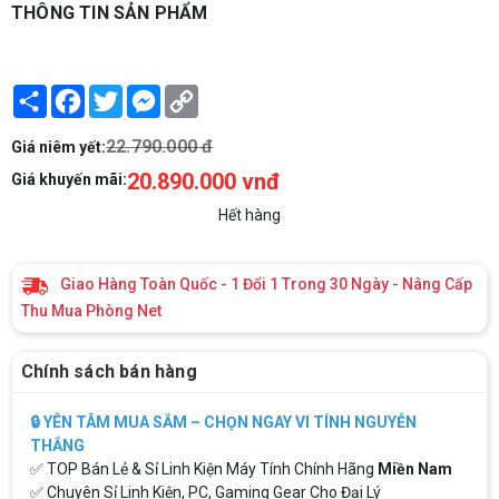
THÔNG TIN SẢN PHẨM
Share
Facebook
Twitter
Messenger
Copy
Link
22.790.000 đ
Giá niêm yết:
20.890.000 vnđ
Giá khuyến mãi:
Hết hàng
Giao Hàng Toàn Quốc - 1 Đổi 1 Trong 30 Ngày - Nâng Cấp
Thu Mua Phòng Net
Chính sách bán hàng
🔒 YÊN TÂM MUA SẮM – CHỌN NGAY VI TÍNH NGUYỄN
THẮNG
✅ TOP Bán Lẻ & Sỉ Linh Kiện Máy Tính Chính Hãng
Miền Nam
✅ Chuyên Sỉ Linh Kiện, PC, Gaming Gear Cho Đại Lý