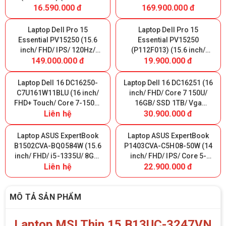
16.590.000 đ
169.900.000 đ
FHD/ IPS/ i5-1354U/ 8GB
512GB/ Win 11/ Black)
DDR5/ SSD 512GB/ DOS/
Nhập Khẩu
Carbon Black) Nhập Khẩu
Laptop Dell Pro 15
Laptop Dell Pro 15
Essential PV15250 (15.6
Essential PV15250
inch/ FHD/ IPS/ 120Hz/
(P112F013) (15.6 inch/
149.000.000 đ
19.900.000 đ
Core 3-100U/ 8GB/ SSD
FHD/ IPS/ 120Hz/ i7-
512GB/ Ubuntu/ Black)
1355U/ 8GB DDR5/ SSD
Nhập Khẩu
512GB/ Ubuntu/ Carbon
Laptop Dell 16 DC16250-
Laptop Dell 16 DC16251 (16
Black) Nhập Khẩu
C7U161W11BLU (16 inch/
inch/ FHD/ Core 7 150U/
FHD+ Touch/ Core 7-150U/
16GB/ SSD 1TB/ Vga
Liên hệ
30.900.000 đ
16GB/ SSD 1TB/ WIN11/
MX570A 2GB/ Win 11/ Màu
Office 2024/ Black)
Bạc)
Laptop ASUS ExpertBook
Laptop ASUS ExpertBook
B1502CVA-BQ0584W (15.6
P1403CVA-C5H08-50W (14
inch/ FHD/ i5-1335U/ 8GB/
inch/ FHD/ IPS/ Core 5-
Liên hệ
22.900.000 đ
SSD M.2 512GB/ WIN11H/
210H/ 8GB DDR5/ SSD
Chuột/ Black)
512GB/ Win11/ màu Bạc)
MÔ TẢ SẢN PHẨM
Laptop MSI Thin 15 B13UC-3247VN