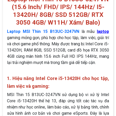
(15.6 Inch/ FHD/ IPS/ 144Hz/ I5-
13420H/ 8GB/ SSD 512GB/ RTX
3050 4GB/ W11H/ Xám/ Balo)
Laptop MSI Thin 15 B13UC-3247VN
là mẫu
laptop
gaming mỏng gọn, phù hợp cho học tập, làm việc, giải trí
và chơi game phổ thông. Máy được trang bị Intel Core i5-
13420H, RAM 8GB, SSD 512GB, card đồ họa RTX 3050
4GB cùng màn hình 15.6 inch Full HD IPS 144Hz, mang
lại trải nghiệm mượt mà trong tầm giá dễ tiếp cận.
1. Hiệu năng Intel Core i5-13420H cho học tập,
làm việc và gaming:
MSI Thin 15 B13UC-3247VN sử dụng bộ vi xử lý Intel
Core i5-13420H thế hệ 13, đáp ứng tốt các tác vụ đa
nhiệm như học online, làm báo cáo, xử lý bảng tính, chỉnh
sửa hình ảnh cơ bản và chơi game eSports. Đây là lựa