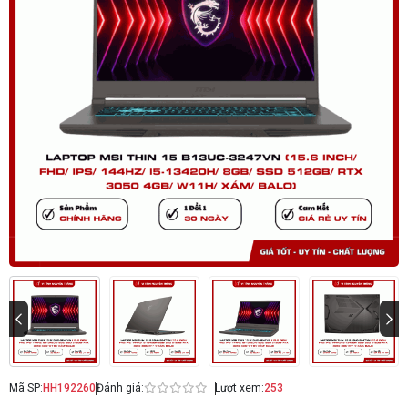
Mã SP:
HH192260
Đánh giá:
Lượt xem:
253