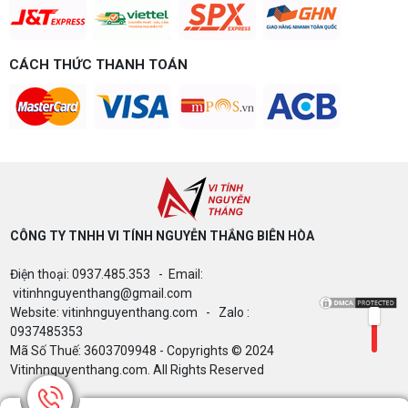
theo đúng ngân sách.
Build PC Gaming theo ngân sách từ 10
đến 40 triệu
CÁCH THỨC THANH TOÁN
Build PC gaming theo ngân sách từ 10-40 triệu:
cách phân bổ CPU, GPU, RAM hợp lý, chọn
Intel/AMD và tránh sai tương thích. Tư vấn miễn
phí tại Vi tính Nguyễn Thắng.
LÊN ĐỜI PC MÙA HÈ CÙNG COMBO
GIGABYTE & INTEL CORE ULTRA 200S
PLUS – NHẬN VOUCHER ĐẾN 800K
CÔNG TY TNHH VI TÍNH NGUYỄN THẮNG BIÊN HÒA​
Thông báo v/v sử dụng phần mềm bản
Điện thoại: 0937.485.353 - Email:
quyền ( Vi tính Nguyễn Thắng)
vitinhnguyenthang@gmail.com
Website: vitinhnguyenthang.com - Zalo :
0937485353
Mã Số Thuế: 3603709948 - Copyrights © 2024
Bảng giá Cài Đặt WinDow Trial Phần
Vitinhnguyenthang.com. All Rights Reserved
Mềm Vi Tính Nguyễn Thắng