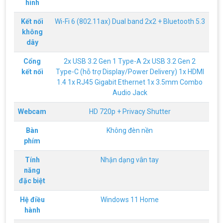
hình
Hãng ASRock Công Bố 2 dòng Card Đồ
Kết nối
Wi-Fi 6 (802.11ax) Dual band 2x2 + Bluetooth 5.3
Họa AMD Radeon™ RX 6600 XT
không
ASRock Công Bố Series Cạc Đồ Họa AMD
dây
Radeon™ RX 6600 XT Cung Cấp Hiệu Suất Chơi
Game 1080p Tối Ưu
Cổng
2x USB 3.2 Gen 1 Type-A 2x USB 3.2 Gen 2
kết nối
Type-C (hỗ trợ Display/Power Delivery) 1x HDMI
Nên Hay Không Dùng Tivi Thay Cho Màn
Hình Máy Tính?
1.4 1x RJ45 Gigabit Ethernet 1x 3.5mm Combo
Audio Jack
Nhiều người dùng băn khoăn trong việc có nên sử
dụng tivi để làm màn hình máy tính hay không? Vì
giữa màn hình máy tính và tivi có rất nhiều sự
Webcam
HD 720p + Privacy Shutter
khác biệt, nên chúng ta cần cân nhắc trước khi
chọn thiết bị này thay thế thiết bị kia
ĐIỀU KIỆN TRẢ GÓP HOME CREDIT TẠI VI
Bàn
Không đèn nền
TÍNH NGUYỄN THẮNG
phím
1. Điều kiện trả góp Công dân Việt Nam, độ tuổi
20-60 (nam), 20-55 (nữ). Có CCCD/Thẻ Căn cước
Tính
Nhận dạng vân tay
chính chủ còn hiệu lực. Không có lịch sử nợ xấu
năng
tại các tổ chức tín dụng.
đặc biệt
THÔNG TIN TUYỂN DỤNG VI TÍNH
NGUYỄN THẮNG 2026
Hệ điều
Windows 11 Home
Yêu cầu công việc Tốt nghiệp Cao đẳng , Đại học
hành
chuyên ngành CNTT , QTKD hoặc các ngành liên
quan. Ưu tiên biết tiếng Anh cơ bản Có khả năng