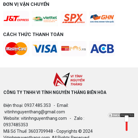
Build PC gaming 15 triệu chơi được game gì? Vi
ĐƠN VỊ VẬN CHUYỂN
tính Nguyễn Thắng gợi ý cấu hình esports mượt,
dễ nâng cấp CPU/VGA sau này, tư vấn miễn phí
theo đúng ngân sách.
Build PC Gaming theo ngân sách từ 10
đến 40 triệu
CÁCH THỨC THANH TOÁN
Build PC gaming theo ngân sách từ 10-40 triệu:
cách phân bổ CPU, GPU, RAM hợp lý, chọn
Intel/AMD và tránh sai tương thích. Tư vấn miễn
phí tại Vi tính Nguyễn Thắng.
LÊN ĐỜI PC MÙA HÈ CÙNG COMBO
GIGABYTE & INTEL CORE ULTRA 200S
PLUS – NHẬN VOUCHER ĐẾN 800K
CÔNG TY TNHH VI TÍNH NGUYỄN THẮNG BIÊN HÒA​
Thông báo v/v sử dụng phần mềm bản
Điện thoại: 0937.485.353 - Email:
quyền ( Vi tính Nguyễn Thắng)
vitinhnguyenthang@gmail.com
Website: vitinhnguyenthang.com - Zalo :
0937485353
Mã Số Thuế: 3603709948 - Copyrights © 2024
Bảng giá Cài Đặt WinDow Trial Phần
Vitinhnguyenthang.com. All Rights Reserved