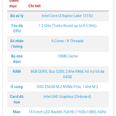
Danh
mục
Chi tiết
Bộ xử lý
Intel Core i3 Raptor Lake 1315U
Tốc độ
1.2 GHz (Turbo Boost up to 4.5 GHz)
CPU
Số nhân
6 Cores / 8 Threads
/ luồng
Bộ nhớ
10MB Cache
đệm
RAM
8GB DDR5, Bus 5200, 2 khe RAM, hỗ trợ tối đa
64GB
Ổ cứng
SSD 256GB M.2 NVMe PCIe, 1 khe M.2
Top 18 tựa game PC huyền thoại gắn liền
Card đồ
Intel UHD Graphics (Onboard)
với tuổi thơ của game thủ Việt vào những
họa
năm 2000
Top 18 tựa game PC huyền thoại gắn liền với tuổi
thơ của game thủ Việt vào những năm 2000
Màn
14.0 inch LED-Backlit, Full HD (1920x1080), 60Hz