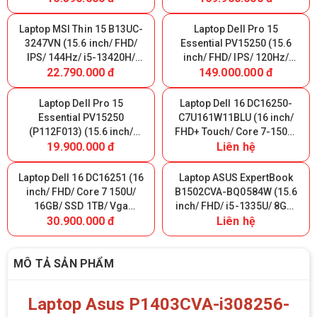
DDR5/ SSD 512GB/ DOS/
Nhập Khẩu
Carbon Black) Nhập Khẩu
Laptop MSI Thin 15 B13UC-
Laptop Dell Pro 15
3247VN (15.6 inch/ FHD/
Essential PV15250 (15.6
IPS/ 144Hz/ i5-13420H/
inch/ FHD/ IPS/ 120Hz/
22.790.000 đ
149.000.000 đ
8GB/ SSD 512GB/ RTX 3050
Core 3-100U/ 8GB/ SSD
4GB/ W11H/ Xám/ Balo)
512GB/ Ubuntu/ Black)
Nhập Khẩu
Laptop Dell Pro 15
Laptop Dell 16 DC16250-
Essential PV15250
C7U161W11BLU (16 inch/
(P112F013) (15.6 inch/
FHD+ Touch/ Core 7-150U/
19.900.000 đ
Liên hệ
FHD/ IPS/ 120Hz/ i7-
16GB/ SSD 1TB/ WIN11/
1355U/ 8GB DDR5/ SSD
Office 2024/ Black)
512GB/ Ubuntu/ Carbon
Laptop Dell 16 DC16251 (16
Laptop ASUS ExpertBook
Black) Nhập Khẩu
inch/ FHD/ Core 7 150U/
B1502CVA-BQ0584W (15.6
16GB/ SSD 1TB/ Vga
inch/ FHD/ i5-1335U/ 8GB/
30.900.000 đ
Liên hệ
MX570A 2GB/ Win 11/ Màu
SSD M.2 512GB/ WIN11H/
Bạc)
Chuột/ Black)
MÔ TẢ SẢN PHẨM
Laptop Asus P1403CVA-i308256-