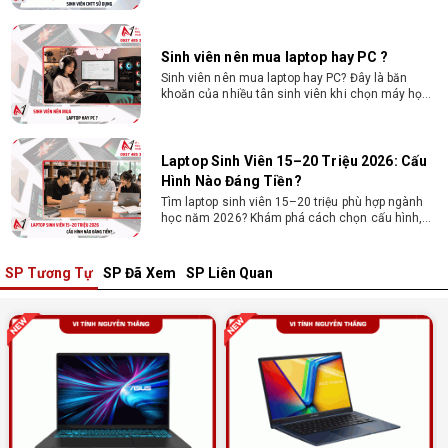
trình, chạy Docker, máy ảo, Android Studio tối ưu
chi phí.
Sinh viên nên mua laptop hay PC ?
Sinh viên nên mua laptop hay PC? Đây là băn
khoăn của nhiều tân sinh viên khi chọn máy học
tập. Xem ngay phân tích để chọn thiết bị chuẩn
ngành, hợp túi tiền!
Laptop Sinh Viên 15–20 Triệu 2026: Cấu
Hình Nào Đáng Tiền?
Tìm laptop sinh viên 15–20 triệu phù hợp ngành
học năm 2026? Khám phá cách chọn cấu hình,
RAM, SSD, màn hình và khả năng nâng cấp hợp lý.
SP Tương Tự
SP Đã Xem
SP Liên Quan
Tổng hợp 7 laptop sinh viên dưới 15 triệu
nên mua
Bạn tìm laptop cho sinh viên dưới 15 triệu mượt
mà, bền bỉ? Xem ngay gợi ý các thương hiệu
laptop bền, cấu hình mạnh cho sinh viên sử dụng
4 năm đại học.
Dịch vụ build PC đồ họa tại Đồng Nai theo
yêu cầu, giá tốt, uy tín
Dịch vụ build PC đồ họa tại Đồng Nai theo yêu
cầu uy tín, tối ưu cấu hình xử lý 3D và dựng video