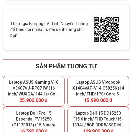
Tham gia Fanpage Vi Tính Nguyễn Thắng
để theo dõi nhiều ưu đãi dành riêng cho
bạn
SẢN PHẨM TƯƠNG TỰ
Laptop ASUS Gaming V16
Laptop ASUS Vivobook
V3607VJ-RP071W (16
X1404VAP-V14.C58256 (14
inch/ WUXGA/ 144Hz/ Core
inch/ FHD/ IPS/ Core 5-
25.900.000 đ
15.990.000 đ
5-210H/ 16GB DDR5/ SSD
120U/ 8GB/ SSD 256GB/
512GB/ RTX 3050 6GB/
WIN11S/ Blue) Nhập Khẩu
WIN11H/ Black)
Laptop Dell Pro 15
Laptop Dell 15 DC15250
Essential PV15250
(15.6 inch/ FHD Touch/ i5-
(P112F013) (15.6 inch/
1334U/ 8GB DDR5/ SSD M.2
16.590.000 đ
169.900.000 đ
FHD/ IPS/ i5-1354U/ 8GB
512GB/ Win 11/ Black)