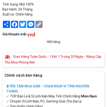
Tình trạng: Mới 100%
Bảo hành: 24 Tháng
Xuất xứ: Chính hãng
Share
Facebook
Twitter
Messenger
Copy
Link
vnđ
Giá khuyến mãi:
Hết hàng
Giao Hàng Toàn Quốc - 1 Đổi 1 Trong 30 Ngày - Nâng Cấp
Thu Mua Phòng Net
Chính sách bán hàng
🔒 YÊN TÂM MUA SẮM – CHỌN NGAY VI TÍNH NGUYỄN
THẮNG
✅ TOP Bán Lẻ & Sỉ Linh Kiện Máy Tính Chính Hãng
Miền Nam
✅ Chuyên Sỉ Linh Kiện, PC, Gaming Gear Cho Đại Lý
✅ Sản phẩm chính hãng