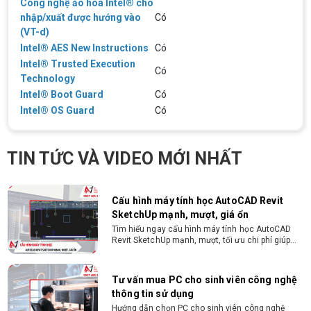
Công nghệ ảo hóa Intel® cho
chuyên ngành CNTT , QTKD hoặc các ngành liên
quan. Ưu tiên biết tiếng Anh cơ bản Có khả năng
nhập/xuất được hướng vào
Có
làm việc độc lập 24/7 Trung thực, chịu khó, có
(VT-d)
tinh thần học hỏi, sáng tạo, tinh thần trách nhiệm
cao, quyết đoán. Kinh nghiệm ít nhất 2 năm ở vị
Intel® AES New Instructions
Có
ĐIỀU KIỆN TRẢ GÓP HDSAIGON
trí tương đương
Intel® Trusted Execution
Gói hỗ trợ vay ưu đãi: - Khoản vay lên đến 100
Có
triệu đồng - Thủ tục cực kì đơn giản: bản sao
Technology
CMND và Hộ khẩu - Xét duyệt nhanh chóng trong
Intel® Boot Guard
Có
vòng 10 phút
Intel® OS Guard
Có
Cách chọn PC cho sinh viên thiết kế đồ
họa từ 2D, dựng video đến 3D
Hướng dẫn chọn PC cho sinh viên thiết kế đồ họa
TIN TỨC VÀ VIDEO MỚI NHẤT
từ 2D, dựng video đến 3D. Cấu hình tối ưu, dùng
bền 4 năm đại học. Tư vấn lắp đặt tại Vi Tính
Nguyễn Thắng.
Cấu hình máy tính học AutoCAD Revit
SketchUp mạnh, mượt, giá ổn
Tìm hiểu ngay cấu hình máy tính học AutoCAD
Revit SketchUp mạnh, mượt, tối ưu chi phí giúp
dân thiết kế, kiến trúc vận hành mượt mà, không
giật lag.
Tư vấn mua PC cho sinh viên công nghệ
thông tin sử dụng
Hướng dẫn chọn PC cho sinh viên công nghệ