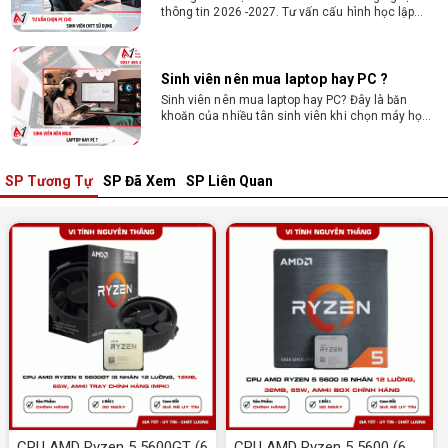
thông tin 2026 -2027. Tư vấn cấu hình học lập
trình, chạy Docker, máy ảo, Android Studio tối ưu
chi phí.
Sinh viên nên mua laptop hay PC ?
Sinh viên nên mua laptop hay PC? Đây là băn
khoăn của nhiều tân sinh viên khi chọn máy học
tập. Xem ngay phân tích để chọn thiết bị chuẩn
ngành, hợp túi tiền!
SP Tương Tự
SP Đã Xem
SP Liên Quan
Laptop Sinh Viên 15–20 Triệu 2026: Cấu
Hình Nào Đáng Tiền?
Tìm laptop sinh viên 15–20 triệu phù hợp ngành
học năm 2026? Khám phá cách chọn cấu hình,
RAM, SSD, màn hình và khả năng nâng cấp hợp lý.
Tổng hợp 7 laptop sinh viên dưới 15 triệu
nên mua
Bạn tìm laptop cho sinh viên dưới 15 triệu mượt
mà, bền bỉ? Xem ngay gợi ý các thương hiệu
laptop bền, cấu hình mạnh cho sinh viên sử dụng
4 năm đại học.
Dịch vụ build PC đồ họa tại Đồng Nai theo
yêu cầu, giá tốt, uy tín
CPU AMD Ryzen 5 5600GT (6
CPU AMD Ryzen 5 5600 (6