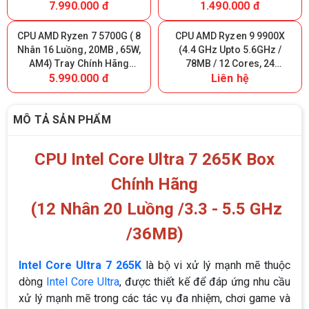
7.990.000 đ
1.490.000 đ
Tray New (FV)
Tray (FV)
CPU AMD Ryzen 7 5700G ( 8
CPU AMD Ryzen 9 9900X
Nhân 16 Luồng, 20MB , 65W,
(4.4 GHz Upto 5.6GHz /
AM4) Tray Chính Hãng
78MB / 12 Cores, 24
5.990.000 đ
Liên hệ
(MPK)
Threads / 120W / Socket
AM5) TRAY (FV)
MÔ TẢ SẢN PHẨM
CPU Intel Core Ultra 7 265K Box
Chính Hãng
(12 Nhân 20 Luồng /3.3 - 5.5 GHz
/36MB)
Intel Core Ultra 7 265K
là bộ vi xử lý mạnh mẽ thuộc
dòng
Intel Core Ultra
, được thiết kế để đáp ứng nhu cầu
xử lý mạnh mẽ trong các tác vụ đa nhiệm, chơi game và