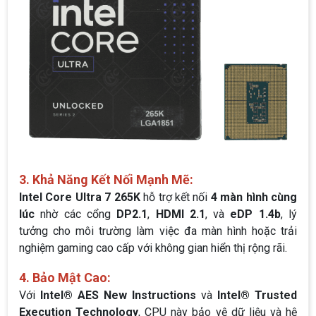
3. Khả Năng Kết Nối Mạnh Mẽ:
Intel Core Ultra 7 265K
hỗ trợ kết nối
4 màn hình cùng
lúc
nhờ các cổng
DP2.1
,
HDMI 2.1
, và
eDP 1.4b
, lý
tưởng cho môi trường làm việc đa màn hình hoặc trải
nghiệm gaming cao cấp với không gian hiển thị rộng rãi.
4. Bảo Mật Cao:
Với
Intel® AES New Instructions
và
Intel® Trusted
Execution Technology
, CPU này bảo vệ dữ liệu và hệ