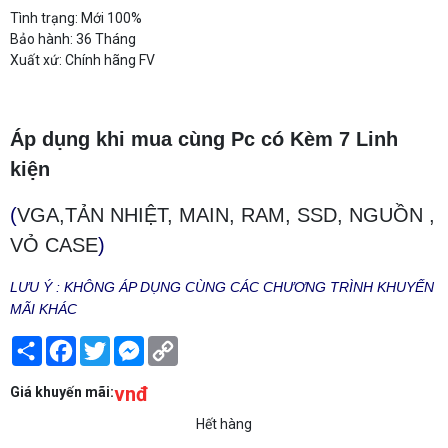
Tình trạng: Mới 100%
Bảo hành: 36 Tháng
Xuất xứ: Chính hãng FV
Áp dụng khi mua cùng Pc có Kèm 7 Linh
kiện
(
VGA,TẢN NHIỆT, MAIN, RAM, SSD, NGUỒN ,
VỎ CASE
)
LƯU Ý : KHÔNG ÁP DỤNG CÙNG CÁC CHƯƠNG TRÌNH KHUYẾN
MÃI KHÁC
Share
Facebook
Twitter
Messenger
Copy
Link
vnđ
Giá khuyến mãi:
Hết hàng