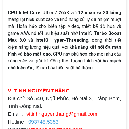
CPU Intel Core Ultra 7 265K
với
12 nhân
và
20 luồng
mang lại hiệu suất cao và khả năng xử lý đa nhiệm mượt
mà. Hoàn hảo cho biên tập video, thiết kế đồ họa và
game AAA, nó tối ưu hiệu suất nhờ
Intel® Turbo Boost
Max 3.0
và
Intel® Hyper-Threading
, đồng thời tiết
kiệm năng lượng hiệu quả. Với khả năng
kết nối đa màn
hình
và
bảo mật cao
, CPU này phù hợp cho mọi nhu cầu
công việc và giải trí, đồng thời tương thích với
bo mạch
chủ hiện đại
, tối ưu hóa hiệu suất hệ thống.
VI TÍNH NGUYỄN THẮNG
Địa chỉ: Số 540, Ngũ Phúc, Hố Nai 3, Trảng Bom,
Tỉnh Đồng Nai.
Email :
vitinhnguyenthang@gmail.com
Hotline :
093748.5353