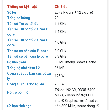
Thông số kỹ thuật
Chi tiết
Số lõi
20 (8 P-core + 12 E-core)
Tổng số luồng
20
Tần số Turbo tối đa
5.5 GHz
Tần số Turbo tối đa của P-
5.4 GHz
core
Tần số Turbo tối đa của E-
4.6 GHz
core
Tần số cơ bản của P-core
3.9 GHz
Tần số cơ bản của E-core
3.3 GHz
Bộ nhớ đệm
30 MB Intel® Smart Cache
Tổng bộ nhớ đệm L2
36 MB
Công suất cơ bản của bộ xử
125 W
lý
Công suất Turbo tối đa
250 W
Tối đa 192 GB, DDR5-6400
Hỗ trợ bộ nhớ
Top 18 tựa game PC huyền thoại gắn liền
MT/s, 2 kênh, hỗ trợ ECC
với tuổi thơ của game thủ Việt vào những
Intel® Graphics với tần số cơ
năm 2000
Top 18 tựa game PC huyền thoại gắn liền với tuổi
Đồ họa tích hợp
bản 300 MHz, tần số động tối
thơ của game thủ Việt vào những năm 2000