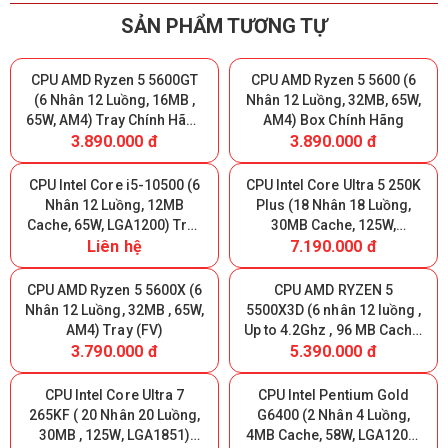
SẢN PHẨM TƯƠNG TỰ
CPU AMD Ryzen 5 5600GT
CPU AMD Ryzen 5 5600 (6
(6 Nhân 12 Luồng, 16MB ,
Nhân 12 Luồng, 32MB, 65W,
65W, AM4) Tray Chính Hãng
AM4) Box Chính Hãng
3.890.000 đ
3.890.000 đ
(MPK)
CPU Intel Core i5-10500 (6
CPU Intel Core Ultra 5 250K
Nhân 12 Luồng, 12MB
Plus (18 Nhân 18 Luồng,
Cache, 65W, LGA1200) Tray
30MB Cache, 125W,
Liên hệ
7.190.000 đ
(FV)
LGA1851) Tray Chính Hãng
CPU AMD Ryzen 5 5600X (6
CPU AMD RYZEN 5
Nhân 12 Luồng, 32MB , 65W,
5500X3D (6 nhân 12 luồng ,
AM4) Tray (FV)
Up to 4.2Ghz , 96 MB Cache,
3.790.000 đ
5.390.000 đ
AM4) Tray New (FV)
CPU Intel Core Ultra 7
CPU Intel Pentium Gold
265KF ( 20 Nhân 20 Luồng,
G6400 (2 Nhân 4 Luồng,
30MB , 125W, LGA1851)
4MB Cache, 58W, LGA1200)