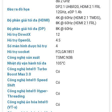
đa 2 GHz
DP2.1 UHBR20, HDMI 2.1 FRL
Đầu ra đồ họa
12GHz, eDP 1.4b
Hãng ASRock Công Bố 2 dòng Card Đồ
4K @ 60Hz (HDMI 2.1 TMDS),
Họa AMD Radeon™ RX 6600 XT
Độ phân giải tối đa (HDMI)
8K @ 60Hz (HDMI 2.1 FRL)
ASRock Công Bố Series Cạc Đồ Họa AMD
Radeon™ RX 6600 XT Cung Cấp Hiệu Suất Chơi
Độ phân giải tối đa (DP)
8K @ 60Hz
Game 1080p Tối Ưu
Hỗ trợ DirectX
12
Hỗ trợ OpenGL
4.5
Nên Hay Không Dùng Tivi Thay Cho Màn
Số màn hình được hỗ trợ
4
Hình Máy Tính?
Hỗ trợ socket
FCLGA1851
Nhiều người dùng băn khoăn trong việc có nên sử
dụng tivi để làm màn hình máy tính hay không? Vì
Công nghệ sản xuất
TSMC N3B
giữa màn hình máy tính và tivi có rất nhiều sự
Nhiệt độ vận hành tối đa
105°C
khác biệt, nên chúng ta cần cân nhắc trước khi
chọn thiết bị này thay thế thiết bị kia
Công nghệ Intel® Turbo
ĐIỀU KIỆN TRẢ GÓP HOME CREDIT TẠI VI
Có
Boost Max 3.0
TÍNH NGUYỄN THẮNG
Công nghệ Intel® Speed
1. Điều kiện trả góp Công dân Việt Nam, độ tuổi
Có
20-60 (nam), 20-55 (nữ). Có CCCD/Thẻ Căn cước
Shift
chính chủ còn hiệu lực. Không có lịch sử nợ xấu
Công nghệ Intel® Hyper-
tại các tổ chức tín dụng.
Có
Threading
THÔNG TIN TUYỂN DỤNG VI TÍNH
Công nghệ ảo hóa Intel®
NGUYỄN THẮNG 2026
Có
(VT-x)
Yêu cầu công việc Tốt nghiệp Cao đẳng , Đại học