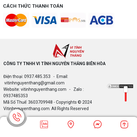
game gì? Gợi ý cấu hình dễ nâng cấp
CÁCH THỨC THANH TOÁN
Build PC gaming 15 triệu chơi được game gì? Vi
tính Nguyễn Thắng gợi ý cấu hình esports mượt,
dễ nâng cấp CPU/VGA sau này, tư vấn miễn phí
theo đúng ngân sách.
Build PC Gaming theo ngân sách từ 10
đến 40 triệu
Build PC gaming theo ngân sách từ 10-40 triệu:
cách phân bổ CPU, GPU, RAM hợp lý, chọn
Intel/AMD và tránh sai tương thích. Tư vấn miễn
phí tại Vi tính Nguyễn Thắng.
CÔNG TY TNHH VI TÍNH NGUYỄN THẮNG BIÊN HÒA​
LÊN ĐỜI PC MÙA HÈ CÙNG COMBO
Điện thoại: 0937.485.353 - Email:
GIGABYTE & INTEL CORE ULTRA 200S
PLUS – NHẬN VOUCHER ĐẾN 800K
vitinhnguyenthang@gmail.com
Website: vitinhnguyenthang.com - Zalo :
0937485353
Mã Số Thuế: 3603709948 - Copyrights © 2024
Thông báo v/v sử dụng phần mềm bản
Vitinhnguyenthang.com. All Rights Reserved
quyền ( Vi tính Nguyễn Thắng)