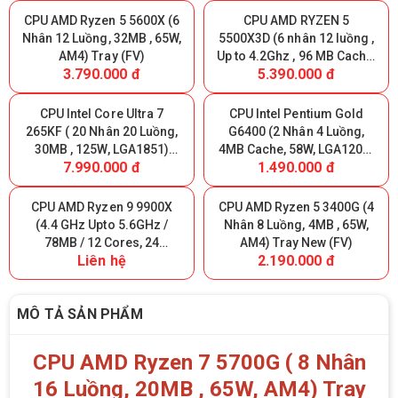
CPU AMD Ryzen 5 5600X (6
CPU AMD RYZEN 5
Nhân 12 Luồng, 32MB , 65W,
5500X3D (6 nhân 12 luồng ,
AM4) Tray (FV)
Up to 4.2Ghz , 96 MB Cache,
3.790.000 đ
5.390.000 đ
AM4) Tray New (FV)
CPU Intel Core Ultra 7
CPU Intel Pentium Gold
265KF ( 20 Nhân 20 Luồng,
G6400 (2 Nhân 4 Luồng,
30MB , 125W, LGA1851)
4MB Cache, 58W, LGA1200)
7.990.000 đ
1.490.000 đ
Tray New (FV)
Tray (FV)
CPU AMD Ryzen 9 9900X
CPU AMD Ryzen 5 3400G (4
(4.4 GHz Upto 5.6GHz /
Nhân 8 Luồng, 4MB , 65W,
78MB / 12 Cores, 24
AM4) Tray New (FV)
Liên hệ
2.190.000 đ
Threads / 120W / Socket
AM5) TRAY (FV)
MÔ TẢ SẢN PHẨM
CPU AMD Ryzen 7 5700G ( 8 Nhân
16 Luồng, 20MB , 65W, AM4) Tray