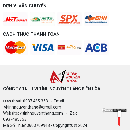
Build PC gaming 15 triệu chơi được game gì? Vi
ĐƠN VỊ VẬN CHUYỂN
tính Nguyễn Thắng gợi ý cấu hình esports mượt,
dễ nâng cấp CPU/VGA sau này, tư vấn miễn phí
theo đúng ngân sách.
Build PC Gaming theo ngân sách từ 10
đến 40 triệu
CÁCH THỨC THANH TOÁN
Build PC gaming theo ngân sách từ 10-40 triệu:
cách phân bổ CPU, GPU, RAM hợp lý, chọn
Intel/AMD và tránh sai tương thích. Tư vấn miễn
phí tại Vi tính Nguyễn Thắng.
LÊN ĐỜI PC MÙA HÈ CÙNG COMBO
GIGABYTE & INTEL CORE ULTRA 200S
PLUS – NHẬN VOUCHER ĐẾN 800K
CÔNG TY TNHH VI TÍNH NGUYỄN THẮNG BIÊN HÒA​
Thông báo v/v sử dụng phần mềm bản
Điện thoại: 0937.485.353 - Email:
quyền ( Vi tính Nguyễn Thắng)
vitinhnguyenthang@gmail.com
Website: vitinhnguyenthang.com - Zalo :
0937485353
Mã Số Thuế: 3603709948 - Copyrights © 2024
Bảng giá Cài Đặt WinDow Trial Phần