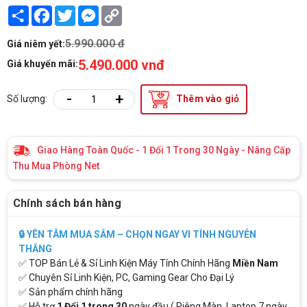
Share
Facebook
Twitter
Messenger
Copy
Link
5.990.000 đ
Giá niêm yết:
5.490.000 vnđ
Giá khuyến mãi:
-
+
Số lượng:
Thêm vào giỏ
Giao Hàng Toàn Quốc - 1 Đổi 1 Trong 30 Ngày - Nâng Cấp
Thu Mua Phòng Net
Chính sách bán hàng
🔒 YÊN TÂM MUA SẮM – CHỌN NGAY VI TÍNH NGUYỄN
THẮNG
✅ TOP Bán Lẻ & Sỉ Linh Kiện Máy Tính Chính Hãng
Miền Nam
✅ Chuyên Sỉ Linh Kiện, PC, Gaming Gear Cho Đại Lý
✅ Sản phẩm chính hãng
✅ Hỗ trợ
1 Đổi 1 trong 30
ngày đầu ( Riêng Màn, Laptop 7 ngày