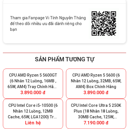
Tham gia Fanpage Vi Tính Nguyễn Thắng
để theo dõi nhiều ưu đãi dành riêng cho
bạn
SẢN PHẨM TƯƠNG TỰ
CPU AMD Ryzen 5 5600GT
CPU AMD Ryzen 5 5600 (6
(6 Nhân 12 Luồng, 16MB ,
Nhân 12 Luồng, 32MB, 65W,
65W, AM4) Tray Chính Hãng
AM4) Box Chính Hãng
3.890.000 đ
3.890.000 đ
(MPK)
CPU Intel Core i5-10500 (6
CPU Intel Core Ultra 5 250K
Nhân 12 Luồng, 12MB
Plus (18 Nhân 18 Luồng,
Cache, 65W, LGA1200) Tray
30MB Cache, 125W,
Liên hệ
7.190.000 đ
(FV)
LGA1851) Tray Chính Hãng