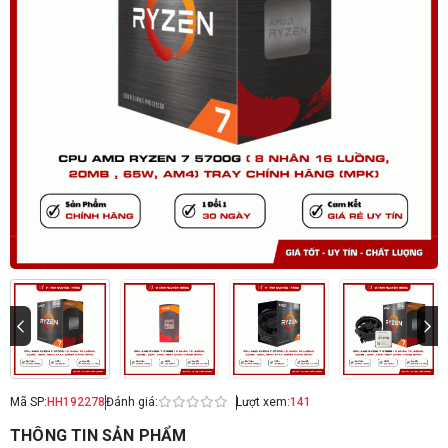
Mã SP:
HH192278
Đánh giá:
Lượt xem:
141
THÔNG TIN SẢN PHẨM