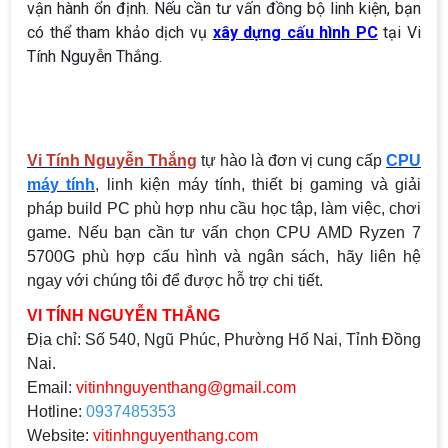
vận hành ổn định. Nếu cần tư vấn đồng bộ linh kiện, bạn
có thể tham khảo dịch vụ
xây dựng cấu hình PC
tại Vi
Tính Nguyễn Thắng.
Vi Tính Nguyễn Thắng
tự hào là đơn vị cung cấp
CPU
máy tính
, linh kiện máy tính, thiết bị gaming và giải
pháp build PC phù hợp nhu cầu học tập, làm việc, chơi
game. Nếu bạn cần tư vấn chọn CPU AMD Ryzen 7
5700G phù hợp cấu hình và ngân sách, hãy liên hệ
ngay với chúng tôi để được hỗ trợ chi tiết.
VI TÍNH NGUYỄN THẮNG
Địa chỉ:
Số 540, Ngũ Phúc, Phường Hố Nai, Tỉnh Đồng
Nai.
Email:
vitinhnguyenthang@gmail.com
Hotline:
0937485353
Website:
vitinhnguyenthang.com