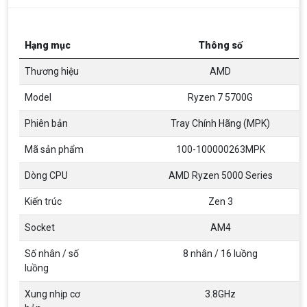
Hạng mục
Thông số
Thương hiệu
AMD
Model
Ryzen 7 5700G
Phiên bản
Tray Chính Hãng (MPK)
Mã sản phẩm
100-100000263MPK
Dòng CPU
AMD Ryzen 5000 Series
Kiến trúc
Zen 3
Socket
AM4
Số nhân / số
8 nhân / 16 luồng
Top 18 tựa game PC huyền thoại gắn liền
với tuổi thơ của game thủ Việt vào những
luồng
năm 2000
Top 18 tựa game PC huyền thoại gắn liền với tuổi
thơ của game thủ Việt vào những năm 2000
Xung nhịp cơ
3.8GHz