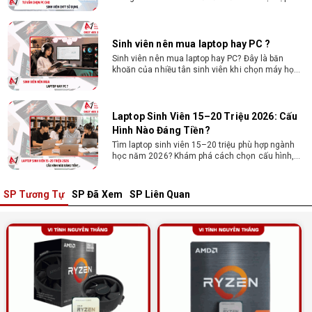
trình, chạy Docker, máy ảo, Android Studio tối ưu
chi phí.
Sinh viên nên mua laptop hay PC ?
Sinh viên nên mua laptop hay PC? Đây là băn
khoăn của nhiều tân sinh viên khi chọn máy học
tập. Xem ngay phân tích để chọn thiết bị chuẩn
ngành, hợp túi tiền!
Laptop Sinh Viên 15–20 Triệu 2026: Cấu
Hình Nào Đáng Tiền?
Tìm laptop sinh viên 15–20 triệu phù hợp ngành
học năm 2026? Khám phá cách chọn cấu hình,
RAM, SSD, màn hình và khả năng nâng cấp hợp lý.
SP Tương Tự
SP Đã Xem
SP Liên Quan
Tổng hợp 7 laptop sinh viên dưới 15 triệu
nên mua
Bạn tìm laptop cho sinh viên dưới 15 triệu mượt
mà, bền bỉ? Xem ngay gợi ý các thương hiệu
laptop bền, cấu hình mạnh cho sinh viên sử dụng
4 năm đại học.
Dịch vụ build PC đồ họa tại Đồng Nai theo
yêu cầu, giá tốt, uy tín
Dịch vụ build PC đồ họa tại Đồng Nai theo yêu