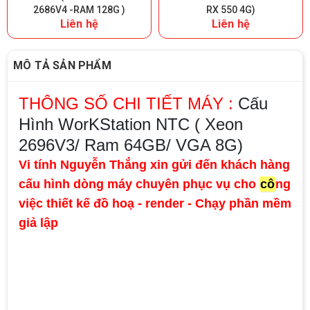
2686V4 -RAM 128G )
RX 550 4G)
Liên hệ
Liên hệ
MÔ TẢ SẢN PHẨM
THÔNG SỐ CHI TIẾT MÁY :
Cấu
Hình WorKStation NTC ( Xeon
2696V3/ Ram 64GB/ VGA 8G)
Vi tính Nguyễn Thắng xin gửi đến khách hàng
cấu hình dòng máy chuyên phục vụ cho
cô
ng
việc thiết kế đồ hoạ - render -
Chạy phần mềm
giả lập