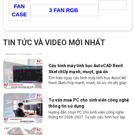
Gói hỗ trợ vay ưu đãi: - Khoản vay lên đến 100
FAN
triệu đồng - Thủ tục cực kì đơn giản: bản sao
3 FAN RGB
CMND và Hộ khẩu - Xét duyệt nhanh chóng trong
CASE
vòng 10 phút
Cách chọn PC cho sinh viên thiết kế đồ
họa từ 2D, dựng video đến 3D
Hướng dẫn chọn PC cho sinh viên thiết kế đồ họa
TIN TỨC VÀ VIDEO MỚI NHẤT
từ 2D, dựng video đến 3D. Cấu hình tối ưu, dùng
bền 4 năm đại học. Tư vấn lắp đặt tại Vi Tính
Nguyễn Thắng.
Cấu hình máy tính học AutoCAD Revit
SketchUp mạnh, mượt, giá ổn
Tìm hiểu ngay cấu hình máy tính học AutoCAD
Revit SketchUp mạnh, mượt, tối ưu chi phí giúp
dân thiết kế, kiến trúc vận hành mượt mà, không
giật lag.
Tư vấn mua PC cho sinh viên công nghệ
thông tin sử dụng
Hướng dẫn chọn PC cho sinh viên công nghệ
thông tin 2026 -2027. Tư vấn cấu hình học lập
trình, chạy Docker, máy ảo, Android Studio tối ưu
chi phí.
Sinh viên nên mua laptop hay PC ?