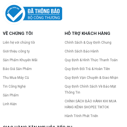
Nâng cấp PC nên ưu tiên nâng gì trước ?
Nâng cấp pc nên nâng gì trước để tối ưu chi phí và
tăng hiệu năng tối đa? Xem ngay thứ tự ưu tiên
nâng cấp linh kiện PC chi tiết trong bài viết này!
PC gaming nóng quạt kêu to: Nguyên
VỀ CHÚNG TÔI
HỖ TRỢ KHÁCH HÀNG
nhân và Cách khắc phục
Liên hệ với chúng tôi
Chính Sách & Quy Định Chung
Tình trạng PC gaming nóng quạt kêu to khiến
máy giật lag, giảm tuổi thọ? Tìm hiểu ngay
Giới thiệu công ty
Chính Sách Bảo Hành
nguyên nhân và cách khắc phục hiệu quả để máy
hoạt động êm ái.
Sản Phẩm Khuyến Mãi
Quy Định & Hình Thức Thanh Toán
CPU AMD Ryzen 7 7700X3D full box mới
Báo Giá Sản Phẩm
Quy Định Đổi Trả & Hoàn Tiền
ra mắt: Nhanh, Mạnh, Giá tốt
CPU AMD Ryzen 7 7700X3D chính thức ra mắt
Thu Mua Máy Cũ
Quy Định Vận Chuyển & Giao Nhận
với công nghệ 3D V-Cache đỉnh cao, mang lại
hiệu năng chơi game vượt trội. Khám phá chi tiết
Tin Công Nghệ
Quy Định Chính Sách Về Bảo Mật
ngay!
Thông Tin
Sản Phẩm
10 Nguyên nhân khiến PC gaming bị tụt
CHÍNH SÁCH BẢO HÀNH KHI MUA
FPS thường gặp
Linh Kiện
HÀNG KÊNH SHOPEE TIKTOK
PC gaming bị tụt FPS sau một thời gian? Tìm hiểu
10 nguyên nhân khiến máy tụt FPS khi chơi game
Hành Trình Phát Triển
và cách kiểm tra, khắc phục từng bước tại Vi Tính
Nguyễn Thắng.