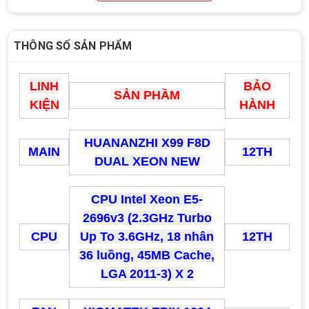
THÔNG SỐ SẢN PHẨM
LINH
BẢO
SẢN PHẦM
KIỆN
HÀNH
HUANANZHI X99 F8D
MAIN
12TH
DUAL XEON NEW
CPU Intel Xeon E5-
Top 18 tựa game PC huyền thoại gắn liền
2696v3 (2.3GHz Turbo
với tuổi thơ của game thủ Việt vào những
năm 2000
CPU
Up To 3.6GHz, 18 nhân
12TH
Top 18 tựa game PC huyền thoại gắn liền với tuổi
thơ của game thủ Việt vào những năm 2000
36 luồng, 45MB Cache,
LGA 2011-3) X 2
Hãng ASRock Công Bố 2 dòng Card Đồ
Họa AMD Radeon™ RX 6600 XT