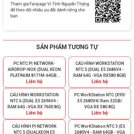
Tham gia Fanpage Vi Tính Nguyễn Thắng
để theo dõi nhiều ưu đãi dành riêng cho
bạn
SẢN PHẨM TƯƠNG TỰ
PC NTC PI NETWORK-
CẤU HÌNH WORKSTATION
AIRDROP-NOX (DUAL XEON
NTC 5 (DUAL E5 2686V4 -
PLATINUM 8171M-64GB-
RAM 64G -VGA RX580 8GB)
Liên hệ
Liên hệ
SSD 1TB-1070-1000W)
CẤU HÌNH WORKSTATION
PC WorKStation NTC (X99/
NTC 6 (DUAL E5 2696V4 -
E5 2680V4/ Ram 32GB/
RAM 64G -VGA RX 7600 8G)
VGA RX 580 8G)
Liên hệ
Liên hệ
CẤU HÌNH PI NETWORK
PC WorKStation NTC 3 (E5
NTC 5 (DUALXEON E5
2680V4 - RAM 64GB - VGA