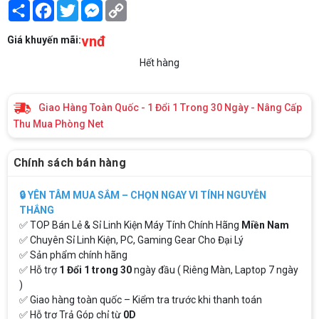
Share
Facebook
Twitter
Messenger
Copy
Link
vnđ
Giá khuyến mãi:
Hết hàng
Giao Hàng Toàn Quốc - 1 Đổi 1 Trong 30 Ngày - Nâng Cấp
Thu Mua Phòng Net
Chính sách bán hàng
🔒 YÊN TÂM MUA SẮM – CHỌN NGAY VI TÍNH NGUYỄN
THẮNG
✅ TOP Bán Lẻ & Sỉ Linh Kiện Máy Tính Chính Hãng
Miền Nam
✅ Chuyên Sỉ Linh Kiện, PC, Gaming Gear Cho Đại Lý
✅ Sản phẩm chính hãng
✅ Hỗ trợ
1 Đổi 1 trong 30
ngày đầu ( Riêng Màn, Laptop 7 ngày
)
✅ Giao hàng toàn quốc – Kiểm tra trước khi thanh toán
✅ Hỗ trợ Trả Góp chỉ từ
0D