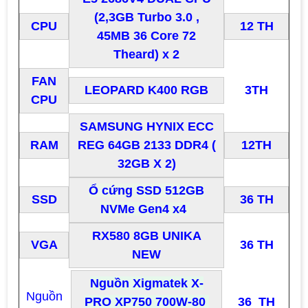
(2,3GB Turbo 3.0 ,
CPU
12 TH
45MB 36 Core 72
Theard) x 2
FAN
LEOPARD K400 RGB
3TH
CPU
SAMSUNG HYNIX ECC
RAM
REG 64GB 2133 DDR4 (
12TH
32GB X 2)
Ổ cứng SSD 512GB
SSD
36 TH
NVMe Gen4 x4
RX580 8GB UNIKA
VGA
36 TH
NEW
Nguồn Xigmatek X-
Nguồn
PRO XP750 700W-80 
36 TH