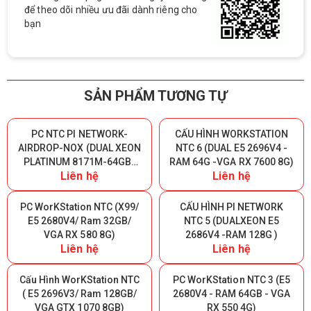
để theo dõi nhiều ưu đãi dành riêng cho
bạn
SẢN PHẨM TƯƠNG TỰ
PC NTC PI NETWORK-
CẤU HÌNH WORKSTATION
AIRDROP-NOX (DUAL XEON
NTC 6 (DUAL E5 2696V4 -
PLATINUM 8171M-64GB-
RAM 64G -VGA RX 7600 8G)
Liên hệ
Liên hệ
SSD 1TB-1070-1000W)
PC WorKStation NTC (X99/
CẤU HÌNH PI NETWORK
E5 2680V4/ Ram 32GB/
NTC 5 (DUALXEON E5
VGA RX 580 8G)
2686V4 -RAM 128G )
Liên hệ
Liên hệ
Cấu Hình WorKStation NTC
PC WorKStation NTC 3 (E5
( E5 2696V3/ Ram 128GB/
2680V4 - RAM 64GB - VGA
VGA GTX 1070 8GB)
RX 550 4G)