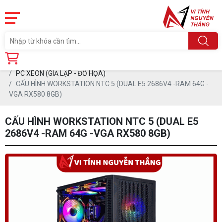
Trang chủ
Sản phẩm
MÁY TÍNH CŨ
PC XEON (GIẢ LẬP - ĐỒ HỌA)
CẤU HÌNH WORKSTATION NTC 5 (DUAL E5 2686V4 -RAM 64G -
VGA RX580 8GB)
CẤU HÌNH WORKSTATION NTC 5 (DUAL E5
2686V4 -RAM 64G -VGA RX580 8GB)