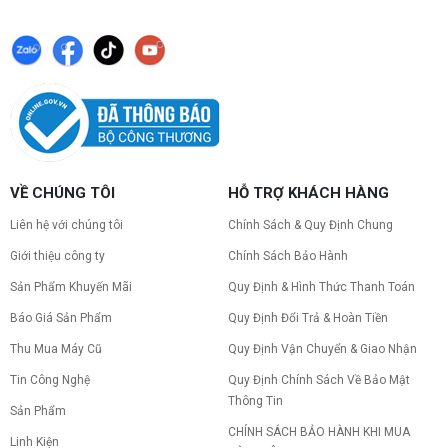
phù hợp, đảm bảo hệ thống vận hành ổn định và
tối ưu chi phí. Xem ngay hướng dẫn tại đây
Cách kiểm tra tương thích linh kiện PC
dễ hiểu
Hướng dẫn kiểm tra tương thích linh kiện PC trước
khi build: socket CPU mainboard, chuẩn RAM,
nguồn cho VGA và kích thước case. Có checklist
copy nhanh.
VỀ CHÚNG TÔI
HỖ TRỢ KHÁCH HÀNG
Nâng cấp PC nên ưu tiên nâng gì trước ?
Nâng cấp pc nên nâng gì trước để tối ưu chi phí và
Liên hệ với chúng tôi
Chính Sách & Quy Định Chung
tăng hiệu năng tối đa? Xem ngay thứ tự ưu tiên
nâng cấp linh kiện PC chi tiết trong bài viết này!
Giới thiệu công ty
Chính Sách Bảo Hành
Sản Phẩm Khuyến Mãi
Quy Định & Hình Thức Thanh Toán
PC gaming nóng quạt kêu to: Nguyên
Báo Giá Sản Phẩm
Quy Định Đổi Trả & Hoàn Tiền
nhân và Cách khắc phục
Tình trạng PC gaming nóng quạt kêu to khiến
Thu Mua Máy Cũ
Quy Định Vận Chuyển & Giao Nhận
máy giật lag, giảm tuổi thọ? Tìm hiểu ngay
nguyên nhân và cách khắc phục hiệu quả để máy
Tin Công Nghệ
Quy Định Chính Sách Về Bảo Mật
hoạt động êm ái.
Thông Tin
Sản Phẩm
CPU AMD Ryzen 7 7700X3D full box mới
CHÍNH SÁCH BẢO HÀNH KHI MUA
ra mắt: Nhanh, Mạnh, Giá tốt
Linh Kiện