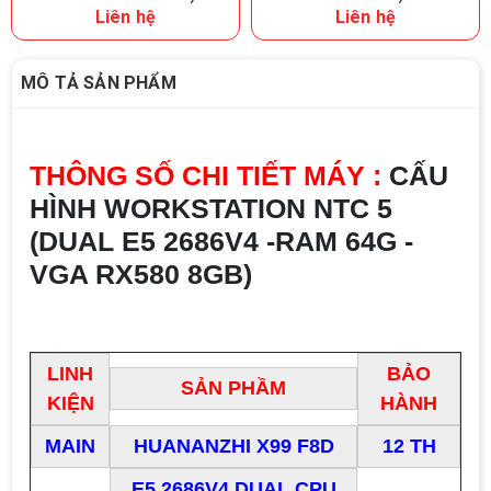
Liên hệ
Liên hệ
MÔ TẢ SẢN PHẨM
THÔNG SỐ CHI TIẾT MÁY :
CẤU
HÌNH WORKSTATION NTC 5
(DUAL E5 2686V4 -RAM 64G -
VGA RX580 8GB)
LINH
BẢO
SẢN PHẦM
KIỆN
HÀNH
MAIN
HUANANZHI X99 F8D
12 TH
E5 2686V4 DUAL CPU