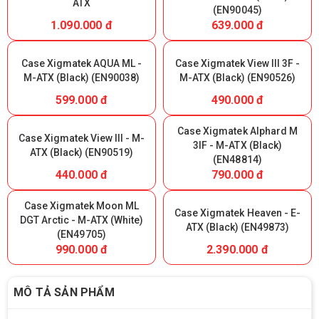
ATX
(EN90045)
1.090.000 đ
639.000 đ
Case Xigmatek AQUA ML -
Case Xigmatek View III 3F -
M-ATX (Black) (EN90038)
M-ATX (Black) (EN90526)
599.000 đ
490.000 đ
Case Xigmatek Alphard M
Case Xigmatek View III - M-
3IF - M-ATX (Black)
ATX (Black) (EN90519)
(EN48814)
440.000 đ
790.000 đ
Case Xigmatek Moon ML
Case Xigmatek Heaven - E-
DGT Arctic - M-ATX (White)
ATX (Black) (EN49873)
(EN49705)
990.000 đ
2.390.000 đ
MÔ TẢ SẢN PHẨM