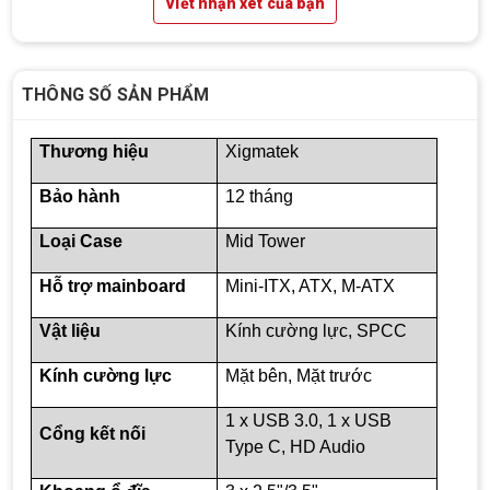
Viết nhận xét của bạn
THÔNG SỐ SẢN PHẨM
Thương hiệu
Xigmatek
Bảo hành
12 tháng
Loại Case
Mid Tower
Hỗ trợ mainboard
Mini-ITX, ATX, M-ATX
Vật liệu
Kính cường lực, SPCC
Kính cường lực
Mặt bên, Mặt trước
Top 18 tựa game PC huyền thoại gắn liền
với tuổi thơ của game thủ Việt vào những
1 x USB 3.0, 1 x USB
Cổng kết nối
năm 2000
Top 18 tựa game PC huyền thoại gắn liền với tuổi
Type C, HD Audio
thơ của game thủ Việt vào những năm 2000