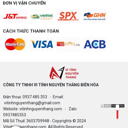
Build PC gaming 15 triệu chơi được game gì? Vi
ĐƠN VỊ VẬN CHUYỂN
tính Nguyễn Thắng gợi ý cấu hình esports mượt,
dễ nâng cấp CPU/VGA sau này, tư vấn miễn phí
theo đúng ngân sách.
Build PC Gaming theo ngân sách từ 10
đến 40 triệu
CÁCH THỨC THANH TOÁN
Build PC gaming theo ngân sách từ 10-40 triệu:
cách phân bổ CPU, GPU, RAM hợp lý, chọn
Intel/AMD và tránh sai tương thích. Tư vấn miễn
phí tại Vi tính Nguyễn Thắng.
LÊN ĐỜI PC MÙA HÈ CÙNG COMBO
GIGABYTE & INTEL CORE ULTRA 200S
PLUS – NHẬN VOUCHER ĐẾN 800K
CÔNG TY TNHH VI TÍNH NGUYỄN THẮNG BIÊN HÒA​
Thông báo v/v sử dụng phần mềm bản
Điện thoại: 0937.485.353 - Email:
quyền ( Vi tính Nguyễn Thắng)
vitinhnguyenthang@gmail.com
Website: vitinhnguyenthang.com - Zalo :
0937485353
Mã Số Thuế: 3603709948 - Copyrights © 2024
Bảng giá Cài Đặt WinDow Trial Phần
Vitinhnguyenthang.com. All Rights Reserved