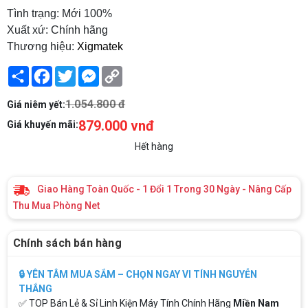
Tình trạng: Mới 100%
Xuất xứ: Chính hãng
Thương hiệu:
Xigmatek
Share
Facebook
Twitter
Messenger
Copy
Link
1.054.800 đ
Giá niêm yết:
879.000 vnđ
Giá khuyến mãi:
Hết hàng
Giao Hàng Toàn Quốc - 1 Đổi 1 Trong 30 Ngày - Nâng Cấp
Thu Mua Phòng Net
Chính sách bán hàng
🔒 YÊN TÂM MUA SẮM – CHỌN NGAY VI TÍNH NGUYỄN
THẮNG
✅ TOP Bán Lẻ & Sỉ Linh Kiện Máy Tính Chính Hãng
Miền Nam