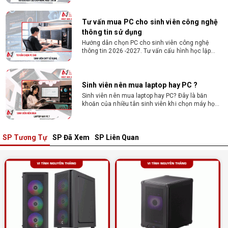
trình, chạy Docker, máy ảo, Android Studio tối ưu
chi phí.
Sinh viên nên mua laptop hay PC ?
Sinh viên nên mua laptop hay PC? Đây là băn
khoăn của nhiều tân sinh viên khi chọn máy học
tập. Xem ngay phân tích để chọn thiết bị chuẩn
ngành, hợp túi tiền!
Laptop Sinh Viên 15–20 Triệu 2026: Cấu
Hình Nào Đáng Tiền?
Tìm laptop sinh viên 15–20 triệu phù hợp ngành
học năm 2026? Khám phá cách chọn cấu hình,
RAM, SSD, màn hình và khả năng nâng cấp hợp lý.
SP Tương Tự
SP Đã Xem
SP Liên Quan
Tổng hợp 7 laptop sinh viên dưới 15 triệu
nên mua
Bạn tìm laptop cho sinh viên dưới 15 triệu mượt
mà, bền bỉ? Xem ngay gợi ý các thương hiệu
laptop bền, cấu hình mạnh cho sinh viên sử dụng
4 năm đại học.
Dịch vụ build PC đồ họa tại Đồng Nai theo
yêu cầu, giá tốt, uy tín
Dịch vụ build PC đồ họa tại Đồng Nai theo yêu
cầu uy tín, tối ưu cấu hình xử lý 3D và dựng video