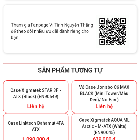
Tham gia Fanpage Vi Tính Nguyễn Thắng
để theo dõi nhiều ưu đãi dành riêng cho
bạn
SẢN PHẨM TƯƠNG TỰ
Vỏ Case Jonsbo C6 MAX
Case Xigmatek STAR 3F -
BLACK (Mini Tower/Màu
ATX (Black) (EN90649)
Đen)/ No Fan )
Liên hệ
Liên hệ
Case Xigmatek AQUA ML
Case Linktech Bahamut 4FA
Arctic - M-ATX (White)
ATX
(EN90045)
1.090.000 đ
639.000 đ