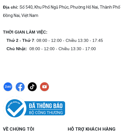
Dịch vụ build PC gaming tại Đồng Nai uy tín, cấu
hình mạnh, tối ưu chi phí, test máy tại chỗ. Khám
Địa chỉ:
Số 540, Khu Phố Ngũ Phúc, Phường Hố Nai, Thành Phố
phá ngay địa chỉ tư vấn và lắp đặt dàn PC chơi
Đồng Nai, Việt Nam
game mượt mà!
Cách tính công suất nguồn PC chi tiết dễ
hiểu
THỜI GIAN LÀM VIỆC:
Cách tính công suất nguồn PC giúp bạn chọn PSU
phù hợp, đảm bảo hệ thống vận hành ổn định và
Thứ 2 - Thứ 7
: 08:00 - 12:00 - Chiều 13:30 - 17:45
tối ưu chi phí. Xem ngay hướng dẫn tại đây
Chủ Nhật:
08:00 - 12:00 - Chiều 13:30 - 17:00
Cách kiểm tra tương thích linh kiện PC
dễ hiểu
Hướng dẫn kiểm tra tương thích linh kiện PC trước
khi build: socket CPU mainboard, chuẩn RAM,
nguồn cho VGA và kích thước case. Có checklist
copy nhanh.
Nâng cấp PC nên ưu tiên nâng gì trước ?
Nâng cấp pc nên nâng gì trước để tối ưu chi phí và
tăng hiệu năng tối đa? Xem ngay thứ tự ưu tiên
nâng cấp linh kiện PC chi tiết trong bài viết này!
PC gaming nóng quạt kêu to: Nguyên
VỀ CHÚNG TÔI
HỖ TRỢ KHÁCH HÀNG
nhân và Cách khắc phục