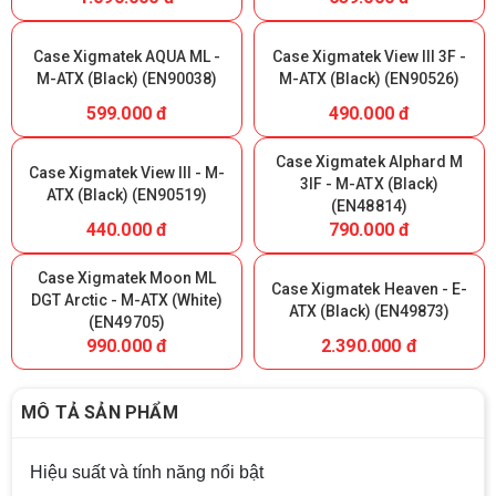
Case Xigmatek AQUA ML -
Case Xigmatek View III 3F -
M-ATX (Black) (EN90038)
M-ATX (Black) (EN90526)
599.000 đ
490.000 đ
Case Xigmatek Alphard M
Case Xigmatek View III - M-
3IF - M-ATX (Black)
ATX (Black) (EN90519)
(EN48814)
440.000 đ
790.000 đ
Case Xigmatek Moon ML
Case Xigmatek Heaven - E-
DGT Arctic - M-ATX (White)
ATX (Black) (EN49873)
(EN49705)
990.000 đ
2.390.000 đ
MÔ TẢ SẢN PHẨM
Hiệu suất và tính năng nổi bật