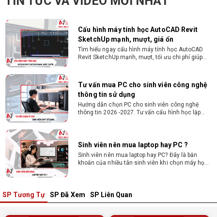
TIN TỨC VÀ VIDEO MỚI NHẤT
từ 2D, dựng video đến 3D. Cấu hình tối ưu, dùng
bền 4 năm đại học. Tư vấn lắp đặt tại Vi Tính
Nguyễn Thắng.
Cấu hình máy tính học AutoCAD Revit
SketchUp mạnh, mượt, giá ổn
Tìm hiểu ngay cấu hình máy tính học AutoCAD
Revit SketchUp mạnh, mượt, tối ưu chi phí giúp
dân thiết kế, kiến trúc vận hành mượt mà, không
giật lag.
Tư vấn mua PC cho sinh viên công nghệ
thông tin sử dụng
Hướng dẫn chọn PC cho sinh viên công nghệ
thông tin 2026 -2027. Tư vấn cấu hình học lập
trình, chạy Docker, máy ảo, Android Studio tối ưu
chi phí.
Sinh viên nên mua laptop hay PC ?
Sinh viên nên mua laptop hay PC? Đây là băn
khoăn của nhiều tân sinh viên khi chọn máy học
tập. Xem ngay phân tích để chọn thiết bị chuẩn
ngành, hợp túi tiền!
SP Tương Tự
SP Đã Xem
SP Liên Quan
Laptop Sinh Viên 15–20 Triệu 2026: Cấu
Hình Nào Đáng Tiền?
Tìm laptop sinh viên 15–20 triệu phù hợp ngành