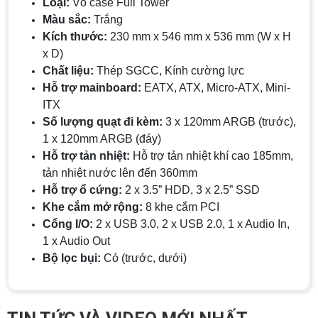
Loại:
Vỏ case Full Tower
giữa màn hình máy tính và tivi có rất nhiều sự
Màu sắc:
Trắng
khác biệt, nên chúng ta cần cân nhắc trước khi
chọn thiết bị này thay thế thiết bị kia
Kích thước:
230 mm x 546 mm x 536 mm (W x H
ĐIỀU KIỆN TRẢ GÓP HOME CREDIT TẠI VI
TÍNH NGUYỄN THẮNG
x D)
1. Điều kiện trả góp Công dân Việt Nam, độ tuổi
Chất liệu:
Thép SGCC, Kính cường lực
20-60 (nam), 20-55 (nữ). Có CCCD/Thẻ Căn cước
Hỗ trợ mainboard:
EATX, ATX, Micro-ATX, Mini-
chính chủ còn hiệu lực. Không có lịch sử nợ xấu
tại các tổ chức tín dụng.
ITX
THÔNG TIN TUYỂN DỤNG VI TÍNH
Số lượng quạt đi kèm:
3 x 120mm ARGB (trước),
NGUYỄN THẮNG 2026
1 x 120mm ARGB (đáy)
Yêu cầu công việc Tốt nghiệp Cao đẳng , Đại học
Hỗ trợ tản nhiệt:
Hỗ trợ tản nhiệt khí cao 185mm,
chuyên ngành CNTT , QTKD hoặc các ngành liên
quan. Ưu tiên biết tiếng Anh cơ bản Có khả năng
tản nhiệt nước lên đến 360mm
làm việc độc lập 24/7 Trung thực, chịu khó, có
Hỗ trợ ổ cứng:
2 x 3.5” HDD, 3 x 2.5” SSD
tinh thần học hỏi, sáng tạo, tinh thần trách nhiệm
cao, quyết đoán. Kinh nghiệm ít nhất 2 năm ở vị
Khe cắm mở rộng:
8 khe cắm PCI
ĐIỀU KIỆN TRẢ GÓP HDSAIGON
trí tương đương
Gói hỗ trợ vay ưu đãi: - Khoản vay lên đến 100
Cổng I/O:
2 x USB 3.0, 2 x USB 2.0, 1 x Audio In,
triệu đồng - Thủ tục cực kì đơn giản: bản sao
1 x Audio Out
CMND và Hộ khẩu - Xét duyệt nhanh chóng trong
vòng 10 phút
Bộ lọc bụi:
Có (trước, dưới)
Cách chọn PC cho sinh viên thiết kế đồ
họa từ 2D, dựng video đến 3D
Hướng dẫn chọn PC cho sinh viên thiết kế đồ họa