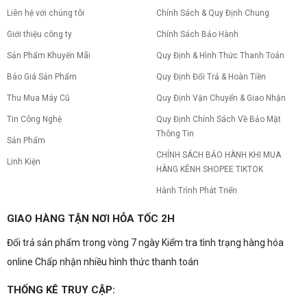
Tình trạng PC gaming nóng quạt kêu to khiến
Liên hệ với chúng tôi
Chính Sách & Quy Định Chung
máy giật lag, giảm tuổi thọ? Tìm hiểu ngay
nguyên nhân và cách khắc phục hiệu quả để máy
Giới thiệu công ty
Chính Sách Bảo Hành
hoạt động êm ái.
Sản Phẩm Khuyến Mãi
Quy Định & Hình Thức Thanh Toán
CPU AMD Ryzen 7 7700X3D full box mới
ra mắt: Nhanh, Mạnh, Giá tốt
Báo Giá Sản Phẩm
Quy Định Đổi Trả & Hoàn Tiền
CPU AMD Ryzen 7 7700X3D chính thức ra mắt
với công nghệ 3D V-Cache đỉnh cao, mang lại
Thu Mua Máy Cũ
Quy Định Vận Chuyển & Giao Nhận
hiệu năng chơi game vượt trội. Khám phá chi tiết
Tin Công Nghệ
Quy Định Chính Sách Về Bảo Mật
ngay!
Thông Tin
10 Nguyên nhân khiến PC gaming bị tụt
Sản Phẩm
FPS thường gặp
CHÍNH SÁCH BẢO HÀNH KHI MUA
Linh Kiện
PC gaming bị tụt FPS sau một thời gian? Tìm hiểu
HÀNG KÊNH SHOPEE TIKTOK
10 nguyên nhân khiến máy tụt FPS khi chơi game
và cách kiểm tra, khắc phục từng bước tại Vi Tính
Hành Trình Phát Triển
Nguyễn Thắng.
NVIDIA Hoãn Ra Mắt Dòng RTX 50
GIAO HÀNG TẬN NƠI HỎA TỐC 2H
SUPER: Card Đã Tới Tay Đối Tác Nhưng
"Mắc Kẹt" Vì Giá RAM GDDR7 3GB
Đổi trả sản phẩm trong vòng 7 ngày Kiểm tra tình trạng hàng hóa
NVIDIA đột ngột tạm hoãn ra mắt dòng card đồ
họa GeForce RTX 50 SUPER dù sản phẩm đã cập
online Chấp nhận nhiều hình thức thanh toán
bến nhà máy của các đối tác. Nguyên nhân chính
bắt nguồn từ mức giá "đắt đỏ" của các chip bộ
nhớ GDDR7 3GB, khi chi phí cao gấp 3 lần so với
THỐNG KÊ TRUY CẬP:
Build PC gaming 30 triệu: Cấu hình
phiên bản 2GB tiêu chuẩn. Cùng khám phá chi tiết
khủng, đáng xuống tiền