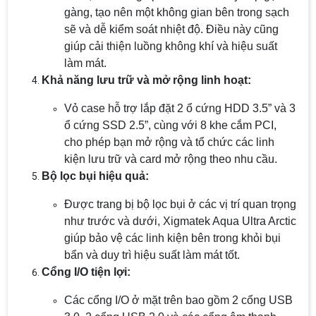
gàng, tạo nên một không gian bên trong sạch
sẽ và dễ kiểm soát nhiệt độ. Điều này cũng
giúp cải thiện luồng không khí và hiệu suất
làm mát.
Khả năng lưu trữ và mở rộng linh hoạt:
Vỏ case hỗ trợ lắp đặt 2 ổ cứng HDD 3.5” và 3
ổ cứng SSD 2.5”, cùng với 8 khe cắm PCI,
cho phép bạn mở rộng và tổ chức các linh
kiện lưu trữ và card mở rộng theo nhu cầu.
Bộ lọc bụi hiệu quả:
Được trang bị bộ lọc bụi ở các vị trí quan trọng
như trước và dưới, Xigmatek Aqua Ultra Arctic
giúp bảo vệ các linh kiện bên trong khỏi bụi
bẩn và duy trì hiệu suất làm mát tốt.
Cổng I/O tiện lợi:
Các cổng I/O ở mặt trên bao gồm 2 cổng USB