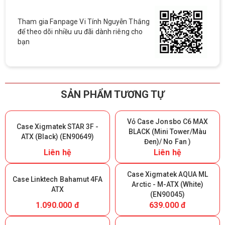
Tham gia Fanpage Vi Tính Nguyễn Thắng
để theo dõi nhiều ưu đãi dành riêng cho
bạn
SẢN PHẨM TƯƠNG TỰ
Vỏ Case Jonsbo C6 MAX
Case Xigmatek STAR 3F -
BLACK (Mini Tower/Màu
ATX (Black) (EN90649)
Đen)/ No Fan )
Liên hệ
Liên hệ
Case Xigmatek AQUA ML
Case Linktech Bahamut 4FA
Arctic - M-ATX (White)
ATX
(EN90045)
1.090.000 đ
639.000 đ