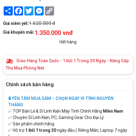
Share
Facebook
Twitter
Messenger
Copy
Link
1.620.000 đ
Giá niêm yết:
1.350.000 vnđ
Giá khuyến mãi:
Hết hàng
Giao Hàng Toàn Quốc - 1 Đổi 1 Trong 30 Ngày - Nâng Cấp
Thu Mua Phòng Net
Chính sách bán hàng
🔒 YÊN TÂM MUA SẮM – CHỌN NGAY VI TÍNH NGUYỄN
THẮNG
✅ TOP Bán Lẻ & Sỉ Linh Kiện Máy Tính Chính Hãng
Miền Nam
✅ Chuyên Sỉ Linh Kiện, PC, Gaming Gear Cho Đại Lý
✅ Sản phẩm chính hãng
✅ Hỗ trợ
1 Đổi 1 trong 30
ngày đầu ( Riêng Màn, Laptop 7 ngày