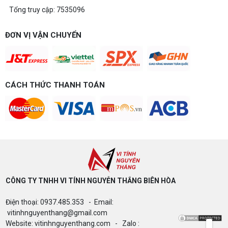
Tổng truy cập: 7535096
Build PC gaming 15 triệu chơi được
game gì? Gợi ý cấu hình dễ nâng cấp
Build PC gaming 15 triệu chơi được game gì? Vi
ĐƠN VỊ VẬN CHUYỂN
tính Nguyễn Thắng gợi ý cấu hình esports mượt,
dễ nâng cấp CPU/VGA sau này, tư vấn miễn phí
theo đúng ngân sách.
Build PC Gaming theo ngân sách từ 10
đến 40 triệu
CÁCH THỨC THANH TOÁN
Build PC gaming theo ngân sách từ 10-40 triệu:
cách phân bổ CPU, GPU, RAM hợp lý, chọn
Intel/AMD và tránh sai tương thích. Tư vấn miễn
phí tại Vi tính Nguyễn Thắng.
LÊN ĐỜI PC MÙA HÈ CÙNG COMBO
GIGABYTE & INTEL CORE ULTRA 200S
PLUS – NHẬN VOUCHER ĐẾN 800K
CÔNG TY TNHH VI TÍNH NGUYỄN THẮNG BIÊN HÒA​
Thông báo v/v sử dụng phần mềm bản
Điện thoại: 0937.485.353 - Email:
quyền ( Vi tính Nguyễn Thắng)
vitinhnguyenthang@gmail.com
Website: vitinhnguyenthang.com - Zalo :