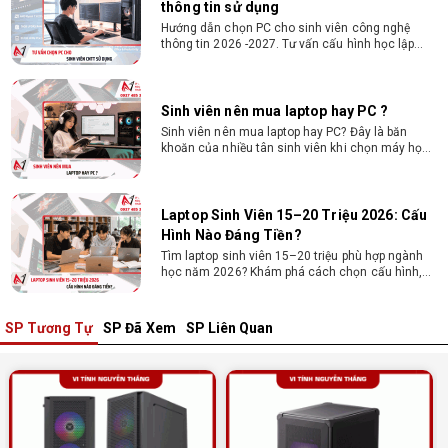
thông tin sử dụng
Hướng dẫn chọn PC cho sinh viên công nghệ
thông tin 2026 -2027. Tư vấn cấu hình học lập
trình, chạy Docker, máy ảo, Android Studio tối ưu
chi phí.
Sinh viên nên mua laptop hay PC ?
Sinh viên nên mua laptop hay PC? Đây là băn
khoăn của nhiều tân sinh viên khi chọn máy học
tập. Xem ngay phân tích để chọn thiết bị chuẩn
ngành, hợp túi tiền!
Laptop Sinh Viên 15–20 Triệu 2026: Cấu
Hình Nào Đáng Tiền?
Tìm laptop sinh viên 15–20 triệu phù hợp ngành
học năm 2026? Khám phá cách chọn cấu hình,
RAM, SSD, màn hình và khả năng nâng cấp hợp lý.
SP Tương Tự
SP Đã Xem
SP Liên Quan
Tổng hợp 7 laptop sinh viên dưới 15 triệu
nên mua
Bạn tìm laptop cho sinh viên dưới 15 triệu mượt
mà, bền bỉ? Xem ngay gợi ý các thương hiệu
laptop bền, cấu hình mạnh cho sinh viên sử dụng
4 năm đại học.
Dịch vụ build PC đồ họa tại Đồng Nai theo