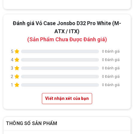
Đánh giá Vỏ Case Jonsbo D32 Pro White (M-
ATX / ITX)
(Sản Phẩm Chưa Được Đánh giá)
5
0 Đánh giá
4
0 Đánh giá
3
0 Đánh giá
2
0 Đánh giá
1
0 Đánh giá
Viết nhận xét của bạn
THÔNG SỐ SẢN PHẨM
Top 18 tựa game PC huyền thoại gắn liền
với tuổi thơ của game thủ Việt vào những