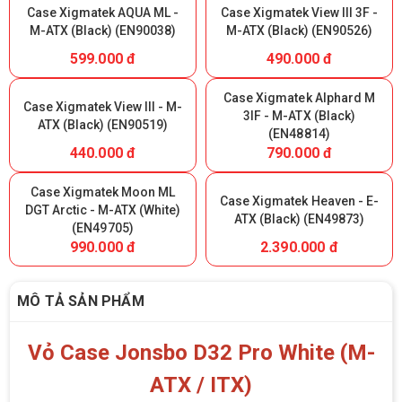
Case Xigmatek AQUA ML -
Case Xigmatek View III 3F -
M-ATX (Black) (EN90038)
M-ATX (Black) (EN90526)
599.000 đ
490.000 đ
Case Xigmatek Alphard M
Case Xigmatek View III - M-
3IF - M-ATX (Black)
ATX (Black) (EN90519)
(EN48814)
440.000 đ
790.000 đ
Case Xigmatek Moon ML
Case Xigmatek Heaven - E-
DGT Arctic - M-ATX (White)
ATX (Black) (EN49873)
(EN49705)
990.000 đ
2.390.000 đ
MÔ TẢ SẢN PHẨM
Vỏ Case Jonsbo D32 Pro White (M-
ATX / ITX)