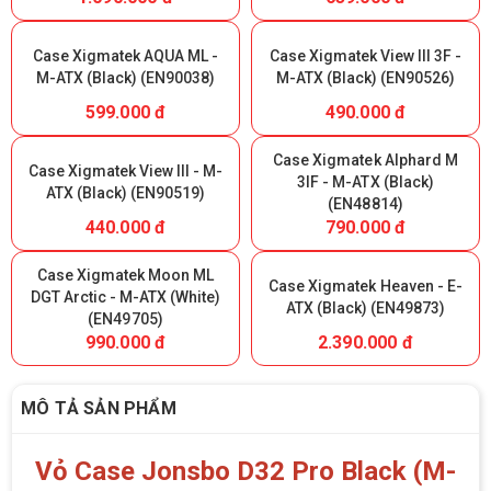
Case Xigmatek AQUA ML -
Case Xigmatek View III 3F -
M-ATX (Black) (EN90038)
M-ATX (Black) (EN90526)
599.000 đ
490.000 đ
Case Xigmatek Alphard M
Case Xigmatek View III - M-
3IF - M-ATX (Black)
ATX (Black) (EN90519)
(EN48814)
440.000 đ
790.000 đ
Case Xigmatek Moon ML
Case Xigmatek Heaven - E-
DGT Arctic - M-ATX (White)
ATX (Black) (EN49873)
(EN49705)
990.000 đ
2.390.000 đ
MÔ TẢ SẢN PHẨM
Vỏ Case Jonsbo D32 Pro Black (M-