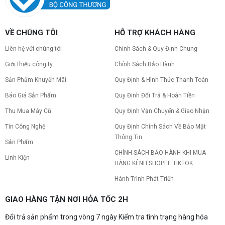
PC gaming nóng quạt kêu to: Nguyên
VỀ CHÚNG TÔI
HỖ TRỢ KHÁCH HÀNG
nhân và Cách khắc phục
Tình trạng PC gaming nóng quạt kêu to khiến
Liên hệ với chúng tôi
Chính Sách & Quy Định Chung
máy giật lag, giảm tuổi thọ? Tìm hiểu ngay
nguyên nhân và cách khắc phục hiệu quả để máy
Giới thiệu công ty
Chính Sách Bảo Hành
hoạt động êm ái.
Sản Phẩm Khuyến Mãi
Quy Định & Hình Thức Thanh Toán
CPU AMD Ryzen 7 7700X3D full box mới
ra mắt: Nhanh, Mạnh, Giá tốt
Báo Giá Sản Phẩm
Quy Định Đổi Trả & Hoàn Tiền
CPU AMD Ryzen 7 7700X3D chính thức ra mắt
với công nghệ 3D V-Cache đỉnh cao, mang lại
Thu Mua Máy Cũ
Quy Định Vận Chuyển & Giao Nhận
hiệu năng chơi game vượt trội. Khám phá chi tiết
Tin Công Nghệ
Quy Định Chính Sách Về Bảo Mật
ngay!
Thông Tin
10 Nguyên nhân khiến PC gaming bị tụt
Sản Phẩm
FPS thường gặp
CHÍNH SÁCH BẢO HÀNH KHI MUA
Linh Kiện
PC gaming bị tụt FPS sau một thời gian? Tìm hiểu
HÀNG KÊNH SHOPEE TIKTOK
10 nguyên nhân khiến máy tụt FPS khi chơi game
và cách kiểm tra, khắc phục từng bước tại Vi Tính
Hành Trình Phát Triển
Nguyễn Thắng.
NVIDIA Hoãn Ra Mắt Dòng RTX 50
GIAO HÀNG TẬN NƠI HỎA TỐC 2H
SUPER: Card Đã Tới Tay Đối Tác Nhưng
"Mắc Kẹt" Vì Giá RAM GDDR7 3GB
Đổi trả sản phẩm trong vòng 7 ngày Kiểm tra tình trạng hàng hóa
NVIDIA đột ngột tạm hoãn ra mắt dòng card đồ