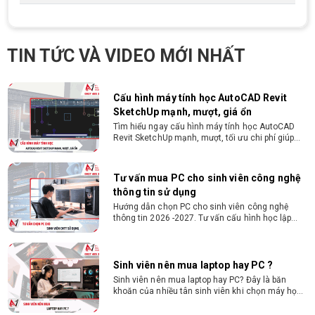
Cách chọn PC cho sinh viên thiết kế đồ
họa từ 2D, dựng video đến 3D
Hướng dẫn chọn PC cho sinh viên thiết kế đồ họa
TIN TỨC VÀ VIDEO MỚI NHẤT
từ 2D, dựng video đến 3D. Cấu hình tối ưu, dùng
bền 4 năm đại học. Tư vấn lắp đặt tại Vi Tính
Nguyễn Thắng.
Cấu hình máy tính học AutoCAD Revit
SketchUp mạnh, mượt, giá ổn
Tìm hiểu ngay cấu hình máy tính học AutoCAD
Revit SketchUp mạnh, mượt, tối ưu chi phí giúp
dân thiết kế, kiến trúc vận hành mượt mà, không
giật lag.
Tư vấn mua PC cho sinh viên công nghệ
thông tin sử dụng
Hướng dẫn chọn PC cho sinh viên công nghệ
thông tin 2026 -2027. Tư vấn cấu hình học lập
trình, chạy Docker, máy ảo, Android Studio tối ưu
chi phí.
Sinh viên nên mua laptop hay PC ?
Sinh viên nên mua laptop hay PC? Đây là băn
khoăn của nhiều tân sinh viên khi chọn máy học
tập. Xem ngay phân tích để chọn thiết bị chuẩn
ngành, hợp túi tiền!