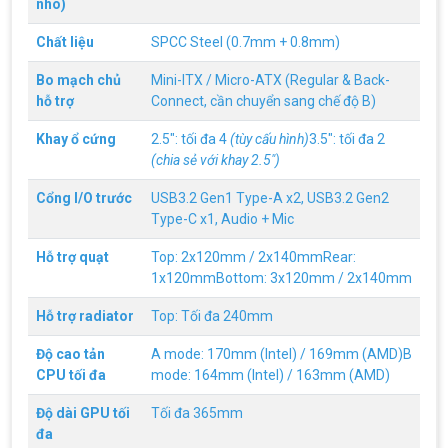
nhô)
Nên Hay Không Dùng Tivi Thay Cho Màn
Hình Máy Tính?
Chất liệu
SPCC Steel (0.7mm + 0.8mm)
Nhiều người dùng băn khoăn trong việc có nên sử
dụng tivi để làm màn hình máy tính hay không? Vì
Bo mạch chủ
Mini-ITX / Micro-ATX (Regular & Back-
giữa màn hình máy tính và tivi có rất nhiều sự
hỗ trợ
Connect, cần chuyển sang chế độ B)
khác biệt, nên chúng ta cần cân nhắc trước khi
chọn thiết bị này thay thế thiết bị kia
ĐIỀU KIỆN TRẢ GÓP HOME CREDIT TẠI VI
Khay ổ cứng
2.5": tối đa 4
(tùy cấu hình)
3.5": tối đa 2
TÍNH NGUYỄN THẮNG
(chia sẻ với khay 2.5")
1. Điều kiện trả góp Công dân Việt Nam, độ tuổi
20-60 (nam), 20-55 (nữ). Có CCCD/Thẻ Căn cước
Cổng I/O trước
USB3.2 Gen1 Type-A x2, USB3.2 Gen2
chính chủ còn hiệu lực. Không có lịch sử nợ xấu
Type-C x1, Audio + Mic
tại các tổ chức tín dụng.
THÔNG TIN TUYỂN DỤNG VI TÍNH
Hỗ trợ quạt
Top: 2x120mm / 2x140mmRear:
NGUYỄN THẮNG 2026
1x120mmBottom: 3x120mm / 2x140mm
Yêu cầu công việc Tốt nghiệp Cao đẳng , Đại học
chuyên ngành CNTT , QTKD hoặc các ngành liên
Hỗ trợ radiator
Top: Tối đa 240mm
quan. Ưu tiên biết tiếng Anh cơ bản Có khả năng
làm việc độc lập 24/7 Trung thực, chịu khó, có
tinh thần học hỏi, sáng tạo, tinh thần trách nhiệm
Độ cao tản
A mode: 170mm (Intel) / 169mm (AMD)B
cao, quyết đoán. Kinh nghiệm ít nhất 2 năm ở vị
ĐIỀU KIỆN TRẢ GÓP HDSAIGON
CPU tối đa
mode: 164mm (Intel) / 163mm (AMD)
trí tương đương
Gói hỗ trợ vay ưu đãi: - Khoản vay lên đến 100
triệu đồng - Thủ tục cực kì đơn giản: bản sao
Độ dài GPU tối
Tối đa 365mm
CMND và Hộ khẩu - Xét duyệt nhanh chóng trong
đa
vòng 10 phút