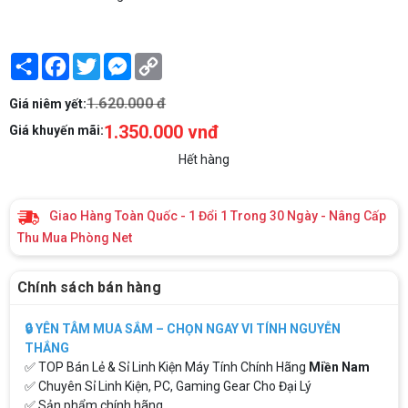
Share
Facebook
Twitter
Messenger
Copy
Link
1.620.000 đ
Giá niêm yết:
1.350.000 vnđ
Giá khuyến mãi:
Hết hàng
Giao Hàng Toàn Quốc - 1 Đổi 1 Trong 30 Ngày - Nâng Cấp
Thu Mua Phòng Net
Chính sách bán hàng
🔒 YÊN TÂM MUA SẮM – CHỌN NGAY VI TÍNH NGUYỄN
THẮNG
✅ TOP Bán Lẻ & Sỉ Linh Kiện Máy Tính Chính Hãng
Miền Nam
✅ Chuyên Sỉ Linh Kiện, PC, Gaming Gear Cho Đại Lý
✅ Sản phẩm chính hãng