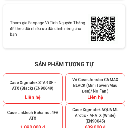
Tham gia Fanpage Vi Tính Nguyễn Thắng
để theo dõi nhiều ưu đãi dành riêng cho
bạn
SẢN PHẨM TƯƠNG TỰ
Vỏ Case Jonsbo C6 MAX
Case Xigmatek STAR 3F -
BLACK (Mini Tower/Màu
ATX (Black) (EN90649)
Đen)/ No Fan )
Liên hệ
Liên hệ
Case Xigmatek AQUA ML
Case Linktech Bahamut 4FA
Arctic - M-ATX (White)
ATX
(EN90045)
1.090.000 đ
639.000 đ