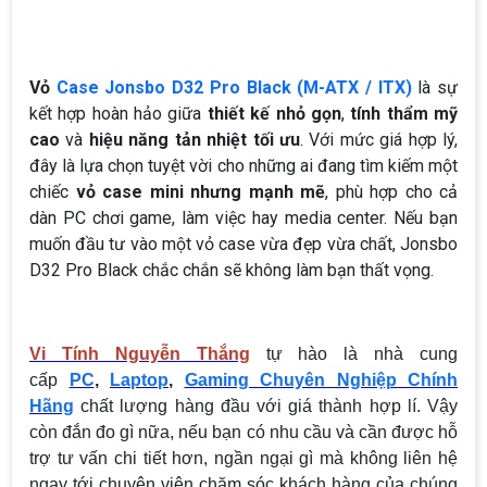
Vỏ
Case Jonsbo D32 Pro Black (M-ATX / ITX)
là sự
kết hợp hoàn hảo giữa
thiết kế nhỏ gọn
,
tính thẩm mỹ
cao
và
hiệu năng tản nhiệt tối ưu
. Với mức giá hợp lý,
đây là lựa chọn tuyệt vời cho những ai đang tìm kiếm một
chiếc
vỏ case mini nhưng mạnh mẽ
, phù hợp cho cả
dàn PC chơi game, làm việc hay media center. Nếu bạn
muốn đầu tư vào một vỏ case vừa đẹp vừa chất, Jonsbo
D32 Pro Black chắc chắn sẽ không làm bạn thất vọng.
Vi Tính Nguyễn Thắng
tự hào là nhà cung
cấp
PC
,
Laptop
,
Gaming Chuyên Nghiệp Chính
Hãng
chất lượng hàng đầu với giá thành hợp lí. Vậy
còn đắn đo gì nữa, nếu bạn có nhu cầu và cần được hỗ
trợ tư vấn chi tiết hơn, ngần ngại gì mà không liên hệ
ngay tới chuyên viên chăm sóc khách hàng của chúng