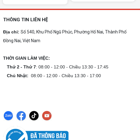
chọn, cấu hình nên có và cách kiểm tra máy
trước khi mua.
Dịch vụ build PC gaming tại Đồng Nai uy
tín, chuyên nghiệp
THÔNG TIN LIÊN HỆ
Dịch vụ build PC gaming tại Đồng Nai uy tín, cấu
hình mạnh, tối ưu chi phí, test máy tại chỗ. Khám
Địa chỉ:
Số 540, Khu Phố Ngũ Phúc, Phường Hố Nai, Thành Phố
phá ngay địa chỉ tư vấn và lắp đặt dàn PC chơi
Đồng Nai, Việt Nam
game mượt mà!
Cách tính công suất nguồn PC chi tiết dễ
hiểu
THỜI GIAN LÀM VIỆC:
Cách tính công suất nguồn PC giúp bạn chọn PSU
phù hợp, đảm bảo hệ thống vận hành ổn định và
Thứ 2 - Thứ 7
: 08:00 - 12:00 - Chiều 13:30 - 17:45
tối ưu chi phí. Xem ngay hướng dẫn tại đây
Chủ Nhật:
08:00 - 12:00 - Chiều 13:30 - 17:00
Cách kiểm tra tương thích linh kiện PC
dễ hiểu
Hướng dẫn kiểm tra tương thích linh kiện PC trước
khi build: socket CPU mainboard, chuẩn RAM,
nguồn cho VGA và kích thước case. Có checklist
copy nhanh.
Nâng cấp PC nên ưu tiên nâng gì trước ?
Nâng cấp pc nên nâng gì trước để tối ưu chi phí và
tăng hiệu năng tối đa? Xem ngay thứ tự ưu tiên
nâng cấp linh kiện PC chi tiết trong bài viết này!