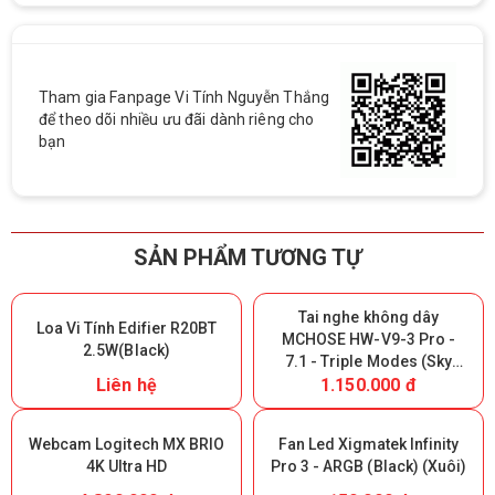
Tham gia Fanpage Vi Tính Nguyễn Thắng
để theo dõi nhiều ưu đãi dành riêng cho
bạn
SẢN PHẨM TƯƠNG TỰ
Tai nghe không dây
Loa Vi Tính Edifier R20BT
MCHOSE HW-V9-3 Pro -
2.5W(Black)
7.1 - Triple Modes (Sky
Liên hệ
1.150.000 đ
White) (Giữ lại Box để bảo
hành)
Webcam Logitech MX BRIO
Fan Led Xigmatek Infinity
4K Ultra HD
Pro 3 - ARGB (Black) (Xuôi)