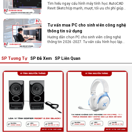
thông tin sử dụng
Hướng dẫn chọn PC cho sinh viên công nghệ
thông tin 2026 -2027. Tư vấn cấu hình học lập
trình, chạy Docker, máy ảo, Android Studio tối ưu
chi phí.
Sinh viên nên mua laptop hay PC ?
Sinh viên nên mua laptop hay PC? Đây là băn
khoăn của nhiều tân sinh viên khi chọn máy học
tập. Xem ngay phân tích để chọn thiết bị chuẩn
ngành, hợp túi tiền!
SP Tương Tự
SP Đã Xem
SP Liên Quan
Laptop Sinh Viên 15–20 Triệu 2026: Cấu
Hình Nào Đáng Tiền?
Tìm laptop sinh viên 15–20 triệu phù hợp ngành
học năm 2026? Khám phá cách chọn cấu hình,
RAM, SSD, màn hình và khả năng nâng cấp hợp lý.
Tổng hợp 7 laptop sinh viên dưới 15 triệu
nên mua
Bạn tìm laptop cho sinh viên dưới 15 triệu mượt
mà, bền bỉ? Xem ngay gợi ý các thương hiệu
laptop bền, cấu hình mạnh cho sinh viên sử dụng
4 năm đại học.
Dịch vụ build PC đồ họa tại Đồng Nai theo