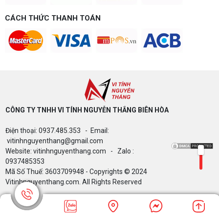
Build PC gaming 15 triệu chơi được
game gì? Gợi ý cấu hình dễ nâng cấp
CÁCH THỨC THANH TOÁN
Build PC gaming 15 triệu chơi được game gì? Vi
tính Nguyễn Thắng gợi ý cấu hình esports mượt,
dễ nâng cấp CPU/VGA sau này, tư vấn miễn phí
theo đúng ngân sách.
Build PC Gaming theo ngân sách từ 10
đến 40 triệu
Build PC gaming theo ngân sách từ 10-40 triệu:
cách phân bổ CPU, GPU, RAM hợp lý, chọn
Intel/AMD và tránh sai tương thích. Tư vấn miễn
phí tại Vi tính Nguyễn Thắng.
CÔNG TY TNHH VI TÍNH NGUYỄN THẮNG BIÊN HÒA​
LÊN ĐỜI PC MÙA HÈ CÙNG COMBO
Điện thoại: 0937.485.353 - Email:
GIGABYTE & INTEL CORE ULTRA 200S
vitinhnguyenthang@gmail.com
PLUS – NHẬN VOUCHER ĐẾN 800K
Website: vitinhnguyenthang.com - Zalo :
0937485353
Mã Số Thuế: 3603709948 - Copyrights © 2024
Vitinhnguyenthang.com. All Rights Reserved
Thông báo v/v sử dụng phần mềm bản
quyền ( Vi tính Nguyễn Thắng)