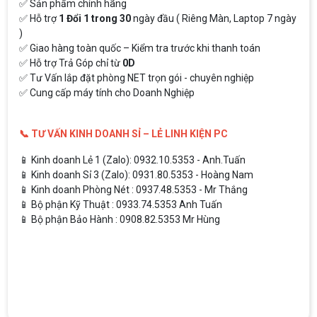
✅ Sản phẩm chính hãng
✅ Hỗ trợ
1 Đổi 1 trong 30
ngày đầu ( Riêng Màn, Laptop 7 ngày
)
✅ Giao hàng toàn quốc – Kiểm tra trước khi thanh toán
✅ Hỗ trợ Trả Góp chỉ từ
0D
✅ Tư Vấn lắp đặt phòng NET trọn gói - chuyên nghiệp
✅ Cung cấp máy tính cho Doanh Nghiệp
📞 TƯ VẤN KINH DOANH SỈ – LẺ LINH KIỆN PC
📱 Kinh doanh Lẻ 1 (Zalo): 0932.10.5353 - Anh.Tuấn
📱 Kinh doanh Sỉ 3 (Zalo): 0931.80.5353 - Hoàng Nam
📱 Kinh doanh Phòng Nét : 0937.48.5353 - Mr Thắng
📱 Bộ phận Kỹ Thuật : 0933.74.5353 Anh Tuấn
📱 Bộ phận Bảo Hành : 0908.82.5353 Mr Hùng