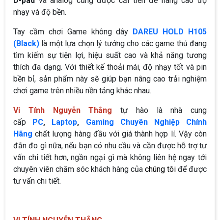
D-pad
và analog cũng được cải tiến để nâng cao độ
nhạy và độ bền.
Tay cầm chơi Game không dây
DAREU HOLD H105
(Black)
là một lựa chọn lý tưởng cho các game thủ đang
tìm kiếm sự tiện lợi, hiệu suất cao và khả năng tương
thích đa dạng. Với thiết kế thoải mái, độ nhạy tốt và pin
bền bỉ, sản phẩm này sẽ giúp bạn nâng cao trải nghiệm
chơi game trên nhiều nền tảng khác nhau.
Vi Tính Nguyễn Thắng
tự hào là nhà cung
cấp
PC
,
Laptop
,
Gaming Chuyên Nghiệp Chính
Hãng
chất lượng hàng đầu với giá thành hợp lí. Vậy còn
đắn đo gì nữa, nếu bạn có nhu cầu và cần được hỗ trợ tư
vấn chi tiết hơn, ngần ngại gì mà không liên hệ ngay tới
chuyên viên chăm sóc khách hàng của
chúng tôi
để được
tư vấn chi tiết.