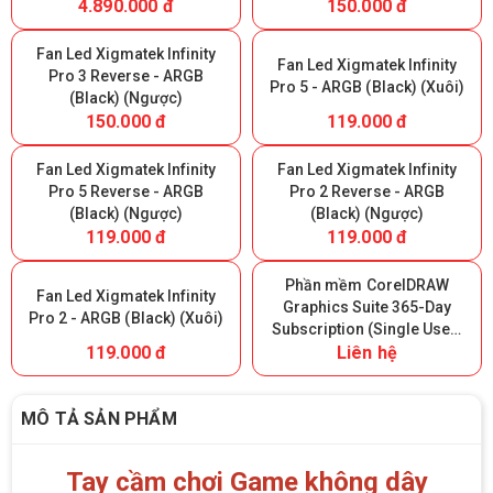
4.890.000 đ
150.000 đ
Fan Led Xigmatek Infinity
Fan Led Xigmatek Infinity
Pro 3 Reverse - ARGB
Pro 5 - ARGB (Black) (Xuôi)
(Black) (Ngược)
150.000 đ
119.000 đ
Fan Led Xigmatek Infinity
Fan Led Xigmatek Infinity
Pro 5 Reverse - ARGB
Pro 2 Reverse - ARGB
(Black) (Ngược)
(Black) (Ngược)
119.000 đ
119.000 đ
Phần mềm CorelDRAW
Fan Led Xigmatek Infinity
Graphics Suite 365-Day
Pro 2 - ARGB (Black) (Xuôi)
Subscription (Single User)
119.000 đ
Liên hệ
- 365 ngày
MÔ TẢ SẢN PHẨM
Tay cầm chơi Game không dây