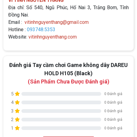
VI TÍNH NGUYỄN THẮNG
Địa chỉ: Số 540, Ngũ Phúc, Hố Nai 3, Trảng Bom, Tỉnh
Đồng Nai.
Email :
vitinhnguyenthang@gmail.com
Hotline :
093748.5353
Website:
vitinhnguyenthang.com
Đánh giá Tay cầm chơi Game không dây DAREU
HOLD H105 (Black)
(Sản Phẩm Chưa Được Đánh giá)
5
0 Đánh giá
4
0 Đánh giá
3
0 Đánh giá
2
0 Đánh giá
Top 18 tựa game PC huyền thoại gắn liền
1
0 Đánh giá
với tuổi thơ của game thủ Việt vào những