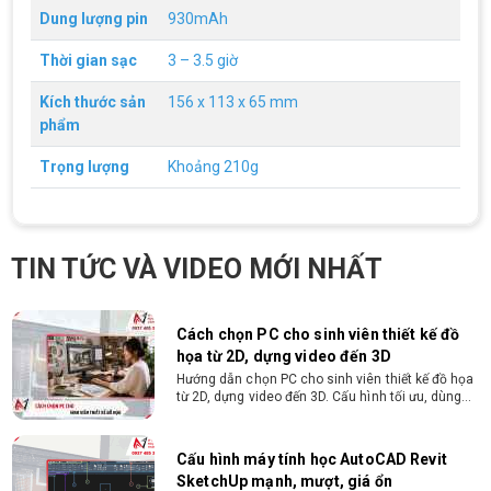
Yêu cầu công việc Tốt nghiệp Cao đẳng , Đại học
Dung lượng pin
930mAh
chuyên ngành CNTT , QTKD hoặc các ngành liên
quan. Ưu tiên biết tiếng Anh cơ bản Có khả năng
Thời gian sạc
3 – 3.5 giờ
làm việc độc lập 24/7 Trung thực, chịu khó, có
tinh thần học hỏi, sáng tạo, tinh thần trách nhiệm
Kích thước sản
156 x 113 x 65 mm
cao, quyết đoán. Kinh nghiệm ít nhất 2 năm ở vị
ĐIỀU KIỆN TRẢ GÓP HDSAIGON
trí tương đương
phẩm
Gói hỗ trợ vay ưu đãi: - Khoản vay lên đến 100
triệu đồng - Thủ tục cực kì đơn giản: bản sao
Trọng lượng
Khoảng 210g
CMND và Hộ khẩu - Xét duyệt nhanh chóng trong
vòng 10 phút
Cách chọn PC cho sinh viên thiết kế đồ
họa từ 2D, dựng video đến 3D
TIN TỨC VÀ VIDEO MỚI NHẤT
Hướng dẫn chọn PC cho sinh viên thiết kế đồ họa
từ 2D, dựng video đến 3D. Cấu hình tối ưu, dùng
bền 4 năm đại học. Tư vấn lắp đặt tại Vi Tính
Nguyễn Thắng.
Cấu hình máy tính học AutoCAD Revit
SketchUp mạnh, mượt, giá ổn
Tìm hiểu ngay cấu hình máy tính học AutoCAD
Revit SketchUp mạnh, mượt, tối ưu chi phí giúp
dân thiết kế, kiến trúc vận hành mượt mà, không
giật lag.
Tư vấn mua PC cho sinh viên công nghệ