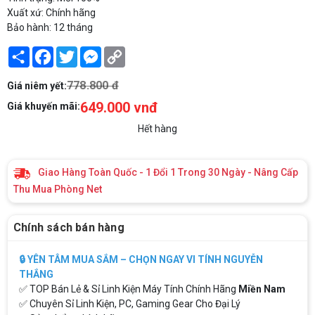
Xuất xứ: Chính hãng
Bảo hành: 12 tháng
Share
Facebook
Twitter
Messenger
Copy
Link
778.800 đ
Giá niêm yết:
649.000 vnđ
Giá khuyến mãi:
Hết hàng
Giao Hàng Toàn Quốc - 1 Đổi 1 Trong 30 Ngày - Nâng Cấp
Thu Mua Phòng Net
Chính sách bán hàng
🔒 YÊN TÂM MUA SẮM – CHỌN NGAY VI TÍNH NGUYỄN
THẮNG
✅ TOP Bán Lẻ & Sỉ Linh Kiện Máy Tính Chính Hãng
Miền Nam
✅ Chuyên Sỉ Linh Kiện, PC, Gaming Gear Cho Đại Lý