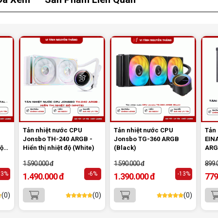
ành
 áp
khí
hấp
Tản nhiệt nước CPU
Tản nhiệt nước CPU
Tản 
Jonsbo TH-240 ARGB -
Jonsbo TG-360 ARGB
EIN
độ
Hiển thị nhiệt độ (White)
(Black)
ARG
1.590.000 đ
1.590.000 đ
899.
13%
-6%
-13%
1.490.000 đ
1.390.000 đ
779
(0)
(0)
(0)
5.
Hiệu ứng ánh sáng nổi bật
Trang bị đèn ARGB kết nối qua đầu 3 pin 5V, sản