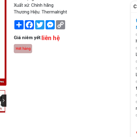
Xuất xứ: Chính hãng
C
Thương Hiệu: Thermalright
Share
Facebook
Twitter
Messenger
Copy
Link
liên hệ
Giá niêm yết:
Hết hàng