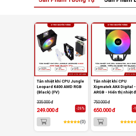
4.
Quạt ARGB chất lượng cao
Ba quạt 120mm
với vòng bi
S-FDB V2
vận h
êm ái, lưu lượng gió lên đến 207 CFM cùng
suất gió
2.87 mm H2O
, tạo luồng không 
mạnh mẽ nhưng vẫn giữ được độ ồn ở mức t
(27 dBA).
Tản nhiệt khí CPU Jungle
Tản nhiệt khí CPU
Leopard K400 AMD RGB
Xigmatek AK4 Digital -
(Black) (FV)
ARGB - Hiển thị nhiệt 
(Black)
335.000 đ
750.000 đ
-26%
-
249.000 đ
650.000 đ
(0)