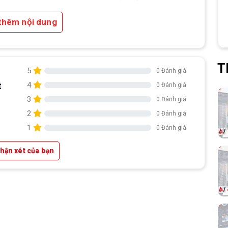
thêm nội dung
T
5
0 Đánh giá
t
4
0 Đánh giá
3
0 Đánh giá
2
0 Đánh giá
1
0 Đánh giá
400
cao
nhận xét của bạn
dẫn
ịnh