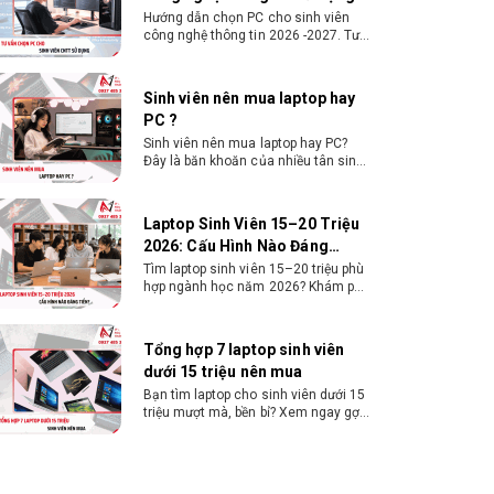
Loại
Vòng bi S-FDB V2
Docker, máy ảo, Android Studio tối
vòng bi
ưu chi phí.
Sinh viên nên mua laptop hay
PC ?
Sinh viên nên mua laptop hay PC?
Đây là băn khoăn của nhiều tân sinh
viên khi chọn máy học tập. Xem
ngay phân tích để chọn thiết bị
chuẩn ngành, hợp túi tiền!
Laptop Sinh Viên 15–20 Triệu
2026: Cấu Hình Nào Đáng
Tiền?
Tìm laptop sinh viên 15–20 triệu phù
hợp ngành học năm 2026? Khám phá
cách chọn cấu hình, RAM, SSD, màn
hình và khả năng nâng cấp hợp lý.
Tổng hợp 7 laptop sinh viên
dưới 15 triệu nên mua
Bạn tìm laptop cho sinh viên dưới 15
triệu mượt mà, bền bỉ? Xem ngay gợi
ý các thương hiệu laptop bền, cấu
hình mạnh cho sinh viên sử dụng 4
năm đại học.
Dịch vụ build PC đồ họa tại
Đồng Nai theo yêu cầu, giá tốt,
uy tín
Dịch vụ build PC đồ họa tại Đồng Nai
theo yêu cầu uy tín, tối ưu cấu hình