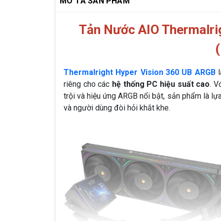
MÔ TẢ SẢN PHẨM
Tản Nước AIO Thermalri
Thermalright Hyper Vision 360 UB ARGB
l
riêng cho các
hệ thống PC hiệu suất cao
. V
trội và hiệu ứng ARGB nổi bật, sản phẩm là lự
và người dùng đòi hỏi khắt khe.