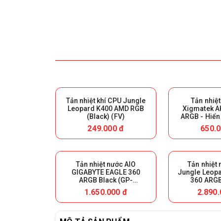
Tản nhiệt khí CPU Jungle
Tản nhiệt
Leopard K400 AMD RGB
Xigmatek AK
(Black) (FV)
ARGB - Hiển 
(Bla
249.000 đ
650.0
Tản nhiệt nước AIO
Tản nhiệt
GIGABYTE EAGLE 360
Jungle Leopa
ARGB Black (GP-
360 ARGB
GIGABYTE GME 360)
1.650.000 đ
2.890.