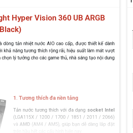
T
ght Hyper Vision 360 UB ARGB
(Black)
à dòng tản nhiệt nước AIO cao cấp, được thiết kế dành
ới khả năng tương thích rộng rãi, hiệu suất làm mát vượt
a chọn lý tưởng cho các game thủ, nhà sáng tạo nội dung
1
.
Tương thích đa nền tảng
Tản nước tương thích với đa dạng
socket Intel
(LGA115X / 1200 / 1700 / 1851 / 2011 / 2066)
và
AMD
(AM4 / AM5), giúp bạn dễ dàng lắp đặt
trên hầu hết các cấu hình hiện nay.