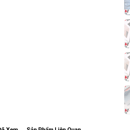
3
.
Tản nhiệt 360mm tối ưu
Radiator
có chiều dài lên tới
403mm
, làm bằng
nhôm cao cấp, cho khả năng tản nhiệt mạnh và
ổn định trong thời gian dài.
Đã Xem
Sản Phẩm Liên Quan