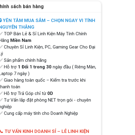
hính sách bán hàng
🔒 YÊN TÂM MUA SẮM – CHỌN NGAY VI TÍNH
NGUYỄN THẮNG
✅ TOP Bán Lẻ & Sỉ Linh Kiện Máy Tính Chính
Hãng
Miền Nam
✅ Chuyên Sỉ Linh Kiện, PC, Gaming Gear Cho Đại
Lý
✅ Sản phẩm chính hãng
✅ Hỗ trợ
1 Đổi 1 trong 30
ngày đầu ( Riêng Màn,
Laptop 7 ngày )
✅ Giao hàng toàn quốc – Kiểm tra trước khi
thanh toán
✅ Hỗ trợ Trả Góp chỉ từ
0D
✅ Tư Vấn lắp đặt phòng NET trọn gói - chuyên
nghiệp
✅ Cung cấp máy tính cho Doanh Nghiệp
📞 TƯ VẤN KINH DOANH SỈ – LẺ LINH KIỆN