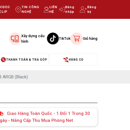
VIDEO
TIN CÔNG
LIÊN
Đăng
Đăng
CLIP
NGHỆ
HỆ
nhập
ký
Xây dựng cấu
TikTok
Giỏ hàng
hình
THANH TOÁN & TRẢ GÓP
HÀNG CŨ
B ARGB (Black)
Giao Hàng Toàn Quốc - 1 Đổi 1 Trong 30
gày - Nâng Cấp Thu Mua Phòng Net