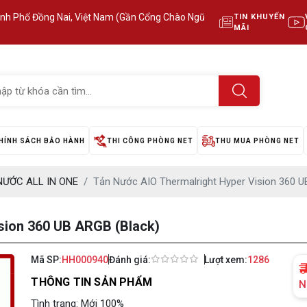
ành Phố Đồng Nai, Việt Nam (Gần Cổng Chào Ngũ
TIN KHUYẾN
MÃI
HÍNH SÁCH BẢO HÀNH
THI CÔNG PHÒNG NET
THU MUA PHÒNG NET
NƯỚC ALL IN ONE
Tản Nước AIO Thermalright Hyper Vision 360 U
sion 360 UB ARGB (Black)
Mã SP:
HH000940
Đánh giá:
Lượt xem:
1286
THÔNG TIN SẢN PHẨM
N
Tình trạng: Mới 100%