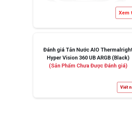
Xem 
Đánh giá Tản Nước AIO Thermalrigh
Hyper Vision 360 UB ARGB (Black)
(Sản Phẩm Chưa Được Đánh giá)
2.
Hiệu suất làm mát mạnh mẽ
Trang bị bơm hoạt động ở tốc độ lên đến
6
RPM ±10%
cùng hệ thống quạt công suất 
Viết 
(2150 RPM)
, sản phẩm đảm bảo khả năng 
nhiệt hiệu quả và giữ nhiệt độ CPU luôn ổn đ
kể cả khi tải nặng.