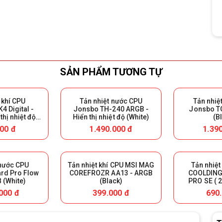
SẢN PHẨM TƯƠNG TỰ
 khí CPU
Tản nhiệt nước CPU
Tản nhiệ
4 Digital -
Jonsbo TH-240 ARGB -
Jonsbo T
thị nhiệt độ
Hiển thị nhiệt độ (White)
(B
ck)
00 đ
1.490.000 đ
1.39
 nước CPU
Tản nhiệt khí CPU MSI MAG
Tản nhiệt
rd Pro Flow
COREFROZR AA13 - ARGB
COOLDING
 (White)
(Black)
PRO SE ( 2
Đ
000 đ
399.000 đ
690