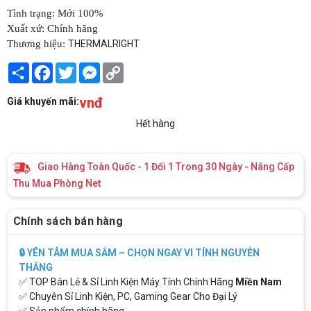
Tình trạng: Mới 100%
Xuất xứ: Chính hãng
Thương hiệu:
THERMALRIGHT
Share
Facebook
Twitter
Messenger
Copy
Link
vnđ
Giá khuyến mãi:
Hết hàng
Giao Hàng Toàn Quốc - 1 Đổi 1 Trong 30 Ngày - Nâng Cấp
Thu Mua Phòng Net
Chính sách bán hàng
🔒 YÊN TÂM MUA SẮM – CHỌN NGAY VI TÍNH NGUYỄN
THẮNG
✅ TOP Bán Lẻ & Sỉ Linh Kiện Máy Tính Chính Hãng
Miền Nam
✅ Chuyên Sỉ Linh Kiện, PC, Gaming Gear Cho Đại Lý
✅ Sản phẩm chính hãng