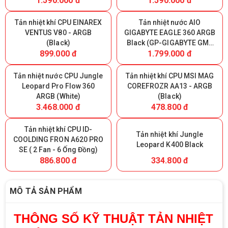
1.590.000 đ
1.590.000 đ
Tản nhiệt khí CPU EINAREX
Tản nhiệt nước AIO
VENTUS V80 - ARGB
GIGABYTE EAGLE 360 ARGB
(Black)
Black (GP-GIGABYTE GME
899.000 đ
1.799.000 đ
360)
Tản nhiệt nước CPU Jungle
Tản nhiệt khí CPU MSI MAG
Leopard Pro Flow 360
COREFROZR AA13 - ARGB
ARGB (White)
(Black)
3.468.000 đ
478.800 đ
Tản nhiệt khí CPU ID-
Tản nhiệt khí Jungle
COOLDING FRON A620 PRO
Leopard K400 Black
SE ( 2 Fan - 6 Ống Đồng)
886.800 đ
334.800 đ
MÔ TẢ SẢN PHẨM
THÔNG SỐ KỸ THUẬT TẢN NHIỆT