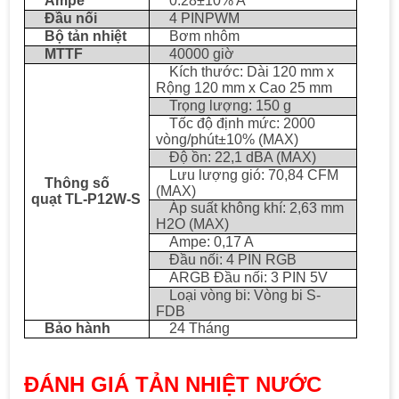
Ampe
0.28±10% A
Đầu nối
4 PINPWM
Bộ tản nhiệt
Bơm nhôm
MTTF
40000 giờ
Kích thước: Dài 120 mm x
Rộng 120 mm x Cao 25 ​​mm
Trọng lượng: 150 g
Tốc độ định mức: 2000
vòng/phút±10% (MAX)
Độ ồn: 22,1 dBA (MAX)
Lưu lượng gió: 70,84 CFM
Thông số
(MAX)
quạt TL-P12W-S
Áp suất không khí: 2,63 mm
H2O (MAX)
Ampe: 0,17 A
Đầu nối: 4 PIN RGB
ARGB Đầu nối: 3 PIN 5V
Loại vòng bi: Vòng bi S-
FDB
Bảo hành
24 Tháng
ĐÁNH GIÁ TẢN NHIỆT NƯỚC