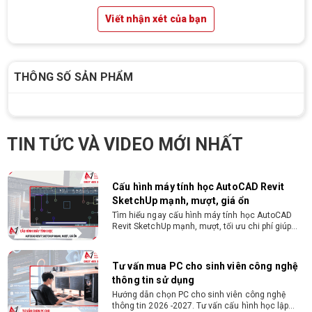
làm việc độc lập 24/7 Trung thực, chịu khó, có
Viết nhận xét của bạn
tinh thần học hỏi, sáng tạo, tinh thần trách nhiệm
cao, quyết đoán. Kinh nghiệm ít nhất 2 năm ở vị
ĐIỀU KIỆN TRẢ GÓP HDSAIGON
trí tương đương
Gói hỗ trợ vay ưu đãi: - Khoản vay lên đến 100
triệu đồng - Thủ tục cực kì đơn giản: bản sao
CMND và Hộ khẩu - Xét duyệt nhanh chóng trong
THÔNG SỐ SẢN PHẨM
vòng 10 phút
Cách chọn PC cho sinh viên thiết kế đồ
họa từ 2D, dựng video đến 3D
Hướng dẫn chọn PC cho sinh viên thiết kế đồ họa
TIN TỨC VÀ VIDEO MỚI NHẤT
từ 2D, dựng video đến 3D. Cấu hình tối ưu, dùng
bền 4 năm đại học. Tư vấn lắp đặt tại Vi Tính
Nguyễn Thắng.
Cấu hình máy tính học AutoCAD Revit
SketchUp mạnh, mượt, giá ổn
Tìm hiểu ngay cấu hình máy tính học AutoCAD
Revit SketchUp mạnh, mượt, tối ưu chi phí giúp
dân thiết kế, kiến trúc vận hành mượt mà, không
giật lag.
Tư vấn mua PC cho sinh viên công nghệ
thông tin sử dụng
Hướng dẫn chọn PC cho sinh viên công nghệ
thông tin 2026 -2027. Tư vấn cấu hình học lập