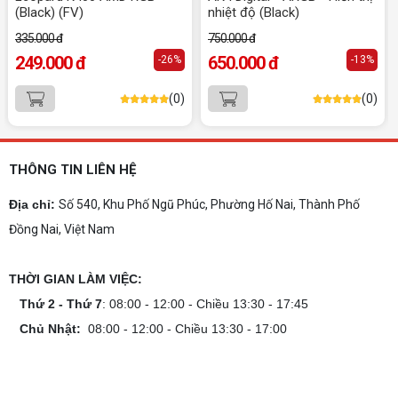
(Black) (FV)
nhiệt độ (Black)
mượt mà. Đăng ký nhận tư vấn và báo giá chi tiết
ngay.
335.000 đ
750.000 đ
10+ Mẫu laptop học sinh, sinh viên nên
249.000 đ
650.000 đ
-26%
-13%
mua 2026
Gợi ý 10+ mẫu laptop cho học sinh sinh viên
(0)
(0)
2026 theo ngân sách và ngành học: tiêu chí
chọn, cấu hình nên có và cách kiểm tra máy
trước khi mua.
Dịch vụ build PC gaming tại Đồng Nai uy
tín, chuyên nghiệp
THÔNG TIN LIÊN HỆ
Dịch vụ build PC gaming tại Đồng Nai uy tín, cấu
hình mạnh, tối ưu chi phí, test máy tại chỗ. Khám
Địa chỉ:
Số 540, Khu Phố Ngũ Phúc, Phường Hố Nai, Thành Phố
phá ngay địa chỉ tư vấn và lắp đặt dàn PC chơi
Đồng Nai, Việt Nam
game mượt mà!
Cách tính công suất nguồn PC chi tiết dễ
hiểu
THỜI GIAN LÀM VIỆC:
Cách tính công suất nguồn PC giúp bạn chọn PSU
phù hợp, đảm bảo hệ thống vận hành ổn định và
Thứ 2 - Thứ 7
: 08:00 - 12:00 - Chiều 13:30 - 17:45
tối ưu chi phí. Xem ngay hướng dẫn tại đây
Chủ Nhật:
08:00 - 12:00 - Chiều 13:30 - 17:00
Cách kiểm tra tương thích linh kiện PC
dễ hiểu
Hướng dẫn kiểm tra tương thích linh kiện PC trước