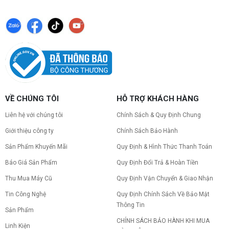
khi build: socket CPU mainboard, chuẩn RAM,
nguồn cho VGA và kích thước case. Có checklist
copy nhanh.
Nâng cấp PC nên ưu tiên nâng gì trước ?
Nâng cấp pc nên nâng gì trước để tối ưu chi phí và
tăng hiệu năng tối đa? Xem ngay thứ tự ưu tiên
nâng cấp linh kiện PC chi tiết trong bài viết này!
PC gaming nóng quạt kêu to: Nguyên
VỀ CHÚNG TÔI
HỖ TRỢ KHÁCH HÀNG
nhân và Cách khắc phục
Tình trạng PC gaming nóng quạt kêu to khiến
Liên hệ với chúng tôi
Chính Sách & Quy Định Chung
máy giật lag, giảm tuổi thọ? Tìm hiểu ngay
nguyên nhân và cách khắc phục hiệu quả để máy
Giới thiệu công ty
Chính Sách Bảo Hành
hoạt động êm ái.
Sản Phẩm Khuyến Mãi
Quy Định & Hình Thức Thanh Toán
CPU AMD Ryzen 7 7700X3D full box mới
ra mắt: Nhanh, Mạnh, Giá tốt
Báo Giá Sản Phẩm
Quy Định Đổi Trả & Hoàn Tiền
CPU AMD Ryzen 7 7700X3D chính thức ra mắt
với công nghệ 3D V-Cache đỉnh cao, mang lại
Thu Mua Máy Cũ
Quy Định Vận Chuyển & Giao Nhận
hiệu năng chơi game vượt trội. Khám phá chi tiết
Tin Công Nghệ
Quy Định Chính Sách Về Bảo Mật
ngay!
Thông Tin
10 Nguyên nhân khiến PC gaming bị tụt
Sản Phẩm
FPS thường gặp
CHÍNH SÁCH BẢO HÀNH KHI MUA
Linh Kiện
PC gaming bị tụt FPS sau một thời gian? Tìm hiểu