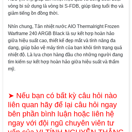
vòng bi sử dụng là vòng bi S-FDB, giúp tăng tuổi thọ và
giảm tiếng ồn đồng thời.
Nhìn chung, Tản nhiệt nước AIO Thermalright Frozen
Warframe 240 ARGB Black là sự kết hợp hoàn hảo
giữa hiệu suất cao, thiết kế đẹp mắt và tính năng đa
dạng, giúp bảo vệ máy tính của bạn khỏi tình trạng quá
nhiệt độ. Là lựa chọn hàng đầu cho những người đang
tìm kiếm sự kết hợp hoàn hảo giữa hiệu suất và thẩm
mỹ.
➤ Nếu bạn có bất kỳ câu hỏi nào
liên quan hãy để lại câu hỏi ngay
Top 18 tựa game PC huyền thoại gắn liền
bên phần bình luận hoặc liên hệ
với tuổi thơ của game thủ Việt vào những
năm 2000
Top 18 tựa game PC huyền thoại gắn liền với tuổi
ngay với đội ngũ chuyên viên tư
thơ của game thủ Việt vào những năm 2000
vấn của VI TÍNH NGUYỄN THẮNG