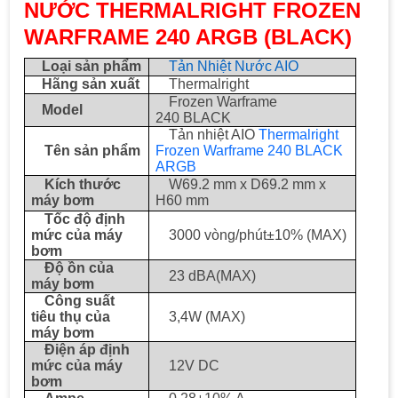
NƯỚC THERMALRIGHT FROZEN
WARFRAME 240 ARGB (BLACK)
Loại sản phẩm
Tản Nhiệt Nước AIO
Hãng sản xuất
Thermalright
Frozen Warframe
Model
240 BLACK
Tản nhiệt AIO
Thermalright
Tên sản phẩm
Frozen Warframe 240 BLACK
ARGB
Kích thước
W69.2 mm x D69.2 mm x
máy bơm
H60 mm
Tốc độ định
mức của máy
3000 vòng/phút±10% (MAX)
bơm
Độ ồn của
23 dBA(MAX)
máy bơm
Công suất
tiêu thụ của
3,4W (MAX)
máy bơm
Điện áp định
mức của máy
12V DC
bơm