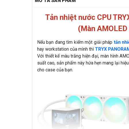
MÔ TẢ SẢN PHẨM
Tản nhiệt nước CPU TR
(Màn AMOLED 
Nếu bạn đang tìm kiếm một giải pháp
tản nh
hay workstation của mình thì
TRYX PANORAM
Với thiết kế màu trắng hiện đại, màn hình A
suất cao, sản phẩm này hứa hẹn mang lại hiệ
cho case của bạn.