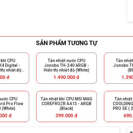
SẢN PHẨM TƯƠNG TỰ
 khí CPU
Tản nhiệt nước CPU
Tản nhiệ
4 Digital -
Jonsbo TH-240 ARGB -
Jonsbo T
thị nhiệt độ
Hiển thị nhiệt độ (White)
(B
ck)
00 đ
1.490.000 đ
1.39
 nước CPU
Tản nhiệt khí CPU MSI MAG
Tản nhiệt
rd Pro Flow
COREFROZR AA13 - ARGB
COOLDING
 (White)
(Black)
PRO SE ( 2
Đ
000 đ
399.000 đ
690