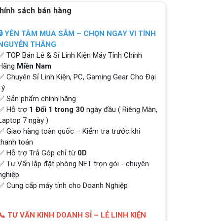
hính sách bán hàng
🔒 YÊN TÂM MUA SẮM – CHỌN NGAY VI TÍNH
NGUYỄN THẮNG
✅ TOP Bán Lẻ & Sỉ Linh Kiện Máy Tính Chính
Hãng
Miền Nam
✅ Chuyên Sỉ Linh Kiện, PC, Gaming Gear Cho Đại
Lý
✅ Sản phẩm chính hãng
✅ Hỗ trợ
1 Đổi 1 trong 30
ngày đầu ( Riêng Màn,
Laptop 7 ngày )
✅ Giao hàng toàn quốc – Kiểm tra trước khi
thanh toán
✅ Hỗ trợ Trả Góp chỉ từ
0D
✅ Tư Vấn lắp đặt phòng NET trọn gói - chuyên
nghiệp
✅ Cung cấp máy tính cho Doanh Nghiệp
📞 TƯ VẤN KINH DOANH SỈ – LẺ LINH KIỆN