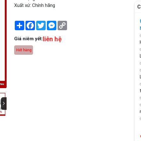
Xuất xứ: Chính hãng
C
Share
Facebook
Twitter
Messenger
Copy
Link
liên hệ
Giá niêm yết:
Hết hàng