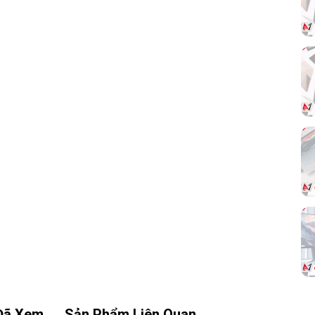
3. Bơm ASETEK 8 Cao Cấp, Êm Ái & Bền
Bỉ
Được trang bị bơm
ASETEK thế hệ 8
– công
nghệ được nhiều thương hiệu lớn tin dùng,
TRYX
PANORAMA 360 White
đảm bảo hiệu suất làm
mát cao, độ ồn thấp và tuổi thọ vượt trội. Thiết kế
tích hợp với ARGB giúp đồng bộ hiệu ứng ánh
sáng cùng toàn bộ hệ thống.
hất
Đã Xem
Sản Phẩm Liên Quan