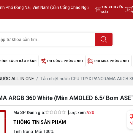
ành Phố Đồng Nai, Việt Nam (Gần Cổng Chào Ngũ
TIN KHUYẾN
MÃI
HÍNH SÁCH BẢO HÀNH
THI CÔNG PHÒNG NET
THU MUA PHÒNG NET
NƯỚC ALL IN ONE
Tản nhiệt nước CPU TRYX PANORAMA ARGB 36
A ARGB 360 White (Màn AMOLED 6.5/ Bơm ASET
Mã SP:
Đánh giá:
Lượt xem:
930
THÔNG TIN SẢN PHẨM
N
Tình trạng: Mới 100%