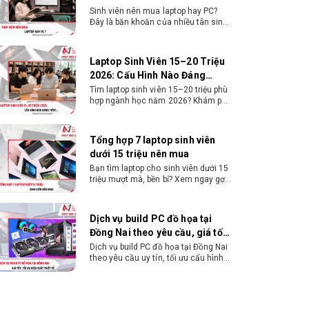
Sinh viên nên mua laptop hay PC?
Đây là băn khoăn của nhiều tân sinh
viên khi chọn máy học tập. Xem
ngay phân tích để chọn thiết bị
chuẩn ngành, hợp túi tiền!
Laptop Sinh Viên 15–20 Triệu
2026: Cấu Hình Nào Đáng
Tiền?
Tìm laptop sinh viên 15–20 triệu phù
hợp ngành học năm 2026? Khám phá
cách chọn cấu hình, RAM, SSD, màn
hình và khả năng nâng cấp hợp lý.
Tổng hợp 7 laptop sinh viên
dưới 15 triệu nên mua
Bạn tìm laptop cho sinh viên dưới 15
triệu mượt mà, bền bỉ? Xem ngay gợi
ý các thương hiệu laptop bền, cấu
hình mạnh cho sinh viên sử dụng 4
năm đại học.
Dịch vụ build PC đồ họa tại
Đồng Nai theo yêu cầu, giá tốt,
uy tín
Dịch vụ build PC đồ họa tại Đồng Nai
theo yêu cầu uy tín, tối ưu cấu hình
xử lý 3D và dựng video mượt mà.
Đăng ký nhận tư vấn và báo giá chi
tiết ngay.
10+ Mẫu laptop học sinh, sinh