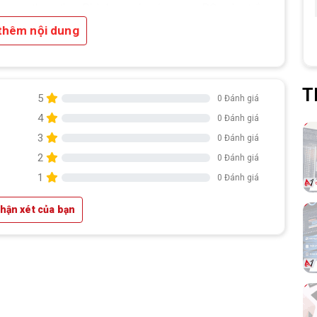
thực thụ. Phù hợp với các case PC màu trắng
hoặc phong cách build clean, hiện đại.
thêm nội dung
T
5
0 Đánh giá
4
0 Đánh giá
 Cá
3
0 Đánh giá
2
0 Đánh giá
òng
1
0 Đánh giá
nch
ảnh
nhận xét của bạn
Vừa
gười