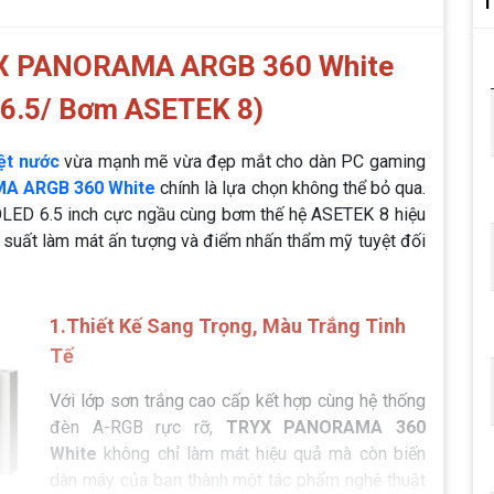
T
YX PANORAMA ARGB 360 White
6.5/ Bơm ASETEK 8)
iệt nước
vừa mạnh mẽ vừa đẹp mắt cho dàn PC gaming
A ARGB 360 White
chính là lựa chọn không thể bỏ qua.
MOLED 6.5 inch cực ngầu cùng bơm thế hệ ASETEK 8 hiệu
u suất làm mát ấn tượng và điểm nhấn thẩm mỹ tuyệt đối
1.Thiết Kế Sang Trọng, Màu Trắng Tinh
Tế
Với lớp sơn trắng cao cấp kết hợp cùng hệ thống
đèn A-RGB rực rỡ,
TRYX PANORAMA 360
White
không chỉ làm mát hiệu quả mà còn biến
dàn máy của bạn thành một tác phẩm nghệ thuật