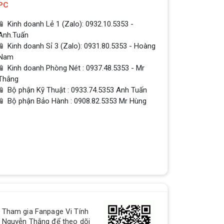
PC
📱 Kinh doanh Lẻ 1 (Zalo): 0932.10.5353 -
Anh.Tuấn
📱 Kinh doanh Sỉ 3 (Zalo): 0931.80.5353 - Hoàng
Nam
📱 Kinh doanh Phòng Nét : 0937.48.5353 - Mr
Thắng
📱 Bộ phận Kỹ Thuật : 0933.74.5353 Anh Tuấn
📱 Bộ phận Bảo Hành : 0908.82.5353 Mr Hùng
QUÀ TẶNG TƯNG BỪNG -
Tham gia Fanpage Vi Tính
CHÀO MỪNG NĂM MỚI
Nguyễn Thắng để theo dõi
Build PC - Powered By MSI