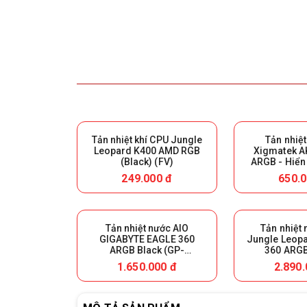
Tản nhiệt khí CPU Jungle
Tản nhiệt
Leopard K400 AMD RGB
Xigmatek AK
(Black) (FV)
ARGB - Hiển 
(Bla
249.000 đ
650.0
Tản nhiệt nước AIO
Tản nhiệt
GIGABYTE EAGLE 360
Jungle Leopa
ARGB Black (GP-
360 ARGB
GIGABYTE GME 360)
1.650.000 đ
2.890.