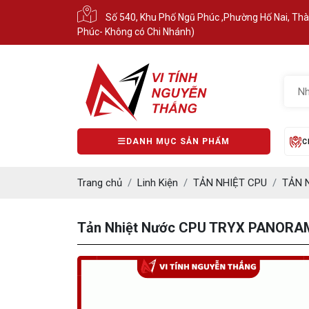
Số 540, Khu Phố Ngũ Phúc ,Phường Hố Nai, Th
Phúc- Không có Chi Nhánh)
DANH MỤC SẢN PHẨM
C
Trang chủ
Linh Kiện
TẢN NHIỆT CPU
TẢN 
Tản Nhiệt Nước CPU TRYX PANORAM