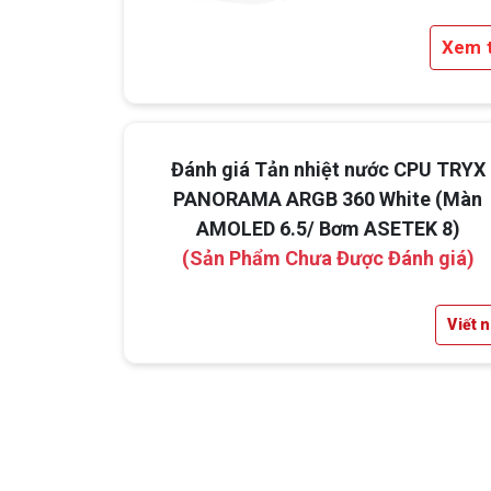
Xem 
Đánh giá Tản nhiệt nước CPU TRYX
2.Màn Hình AMOLED 6.5 Inch Tùy Biến
PANORAMA ARGB 360 White (Màn
Tính
AMOLED 6.5/ Bơm ASETEK 8)
(Sản Phẩm Chưa Được Đánh giá)
Điểm nhấn cực kỳ đặc sắc của d
PANORAMA
chính là màn hình AMOLED 6.5 i
hiển thị nhiệt độ CPU, logo cá nhân, hình 
Viết 
động hoặc bất kỳ nội dung nào bạn muốn. 
tiện theo dõi hệ thống, vừa thể hiện cá tính n
dùng.