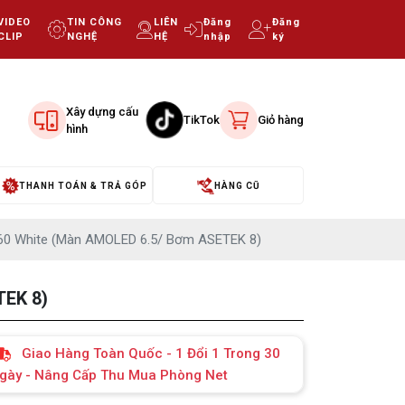
VIDEO
TIN CÔNG
LIÊN
Đăng
Đăng
CLIP
NGHỆ
HỆ
nhập
ký
Xây dựng cấu
TikTok
Giỏ hàng
hình
THANH TOÁN & TRẢ GÓP
HÀNG CŨ
0 White (Màn AMOLED 6.5/ Bơm ASETEK 8)
EK 8)
Giao Hàng Toàn Quốc - 1 Đổi 1 Trong 30
gày - Nâng Cấp Thu Mua Phòng Net