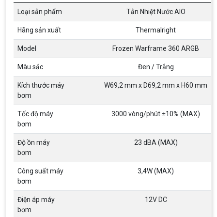
Loại sản phẩm
Tản Nhiệt Nước AIO
Hãng sản xuất
Thermalright
Model
Frozen Warframe 360 ARGB
Màu sắc
Đen / Trắng
Kích thước máy
W69,2 mm x D69,2 mm x H60 mm
bơm
Tốc độ máy
3000 vòng/phút ±10% (MAX)
bơm
Độ ồn máy
23 dBA (MAX)
bơm
Top 18 tựa game PC huyền thoại gắn liền
với tuổi thơ của game thủ Việt vào những
Công suất máy
3,4W (MAX)
năm 2000
Top 18 tựa game PC huyền thoại gắn liền với tuổi
bơm
thơ của game thủ Việt vào những năm 2000
Điện áp máy
12V DC
bơm
Hãng ASRock Công Bố 2 dòng Card Đồ