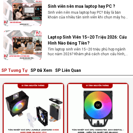
Sinh viên nên mua laptop hay PC ?
Sinh viên nên mua laptop hay PC? Đây là băn
khoăn của nhiều tân sinh viên khi chọn máy học
tập. Xem ngay phân tích để chọn thiết bị chuẩn
ngành, hợp túi tiền!
Laptop Sinh Viên 15–20 Triệu 2026: Cấu
Hình Nào Đáng Tiền?
Tìm laptop sinh viên 15–20 triệu phù hợp ngành
học năm 2026? Khám phá cách chọn cấu hình,
RAM, SSD, màn hình và khả năng nâng cấp hợp lý.
SP Tương Tự
SP Đã Xem
SP Liên Quan
Tổng hợp 7 laptop sinh viên dưới 15 triệu
nên mua
Bạn tìm laptop cho sinh viên dưới 15 triệu mượt
mà, bền bỉ? Xem ngay gợi ý các thương hiệu
laptop bền, cấu hình mạnh cho sinh viên sử dụng
4 năm đại học.
Dịch vụ build PC đồ họa tại Đồng Nai theo
yêu cầu, giá tốt, uy tín
Dịch vụ build PC đồ họa tại Đồng Nai theo yêu
cầu uy tín, tối ưu cấu hình xử lý 3D và dựng video
mượt mà. Đăng ký nhận tư vấn và báo giá chi tiết
ngay.