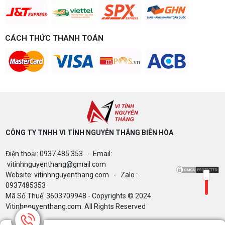
dễ nâng cấp CPU/VGA sau này, tư vấn miễn phí
theo đúng ngân sách.
Build PC Gaming theo ngân sách từ 10
đến 40 triệu
CÁCH THỨC THANH TOÁN
Build PC gaming theo ngân sách từ 10-40 triệu:
cách phân bổ CPU, GPU, RAM hợp lý, chọn
Intel/AMD và tránh sai tương thích. Tư vấn miễn
phí tại Vi tính Nguyễn Thắng.
LÊN ĐỜI PC MÙA HÈ CÙNG COMBO
GIGABYTE & INTEL CORE ULTRA 200S
PLUS – NHẬN VOUCHER ĐẾN 800K
CÔNG TY TNHH VI TÍNH NGUYỄN THẮNG BIÊN HÒA​
Thông báo v/v sử dụng phần mềm bản
Điện thoại: 0937.485.353 - Email:
quyền ( Vi tính Nguyễn Thắng)
vitinhnguyenthang@gmail.com
Website: vitinhnguyenthang.com - Zalo :
0937485353
Mã Số Thuế: 3603709948 - Copyrights © 2024
Bảng giá Cài Đặt WinDow Trial Phần
Vitinhnguyenthang.com. All Rights Reserved
Mềm Vi Tính Nguyễn Thắng