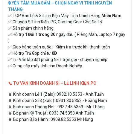
🔒 YÊN TÂM MUA SẮM – CHỌN NGAY VI TÍNH NGUYỄN
THẮNG
✅ TOP Bán Lẻ & Sỉ Linh Kiện Máy Tính Chính Hãng
Miền Nam
✅ Chuyên Sỉ Linh Kiện, PC, Gaming Gear Cho Đại Lý
✅ Sản phẩm chính hãng
✅ Hỗ trợ
1 Đổi 1 trong 30
ngày đầu ( Riêng Màn, Laptop 7 ngày
)
✅ Giao hàng toàn quốc – Kiểm tra trước khi thanh toán
✅ Hỗ trợ Trả Góp chỉ từ
0D
✅ Tư Vấn lắp đặt phòng NET trọn gói - chuyên nghiệp
✅ Cung cấp máy tính cho Doanh Nghiệp
📞 TƯ VẤN KINH DOANH SỈ – LẺ LINH KIỆN PC
📱 Kinh doanh Lẻ 1 (Zalo): 0932.10.5353 - Anh.Tuấn
📱 Kinh doanh Sỉ 3 (Zalo): 0931.80.5353 - Hoàng Nam
📱 Kinh doanh Phòng Nét : 0937.48.5353 - Mr Thắng
📱 Bộ phận Kỹ Thuật : 0933.74.5353 Anh Tuấn
📱 Bộ phận Bảo Hành : 0908.82.5353 Mr Hùng