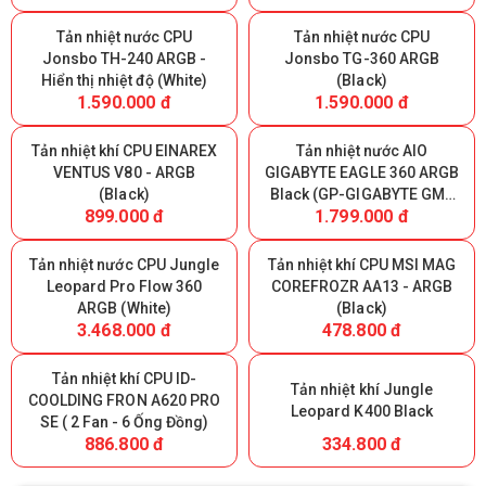
Tản nhiệt nước CPU
Tản nhiệt nước CPU
Jonsbo TH-240 ARGB -
Jonsbo TG-360 ARGB
Hiển thị nhiệt độ (White)
(Black)
1.590.000 đ
1.590.000 đ
Tản nhiệt khí CPU EINAREX
Tản nhiệt nước AIO
VENTUS V80 - ARGB
GIGABYTE EAGLE 360 ARGB
(Black)
Black (GP-GIGABYTE GME
899.000 đ
1.799.000 đ
360)
Tản nhiệt nước CPU Jungle
Tản nhiệt khí CPU MSI MAG
Leopard Pro Flow 360
COREFROZR AA13 - ARGB
ARGB (White)
(Black)
3.468.000 đ
478.800 đ
Tản nhiệt khí CPU ID-
Tản nhiệt khí Jungle
COOLDING FRON A620 PRO
Leopard K400 Black
SE ( 2 Fan - 6 Ống Đồng)
886.800 đ
334.800 đ