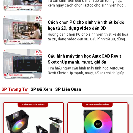
Hướng dẫn chọn PC cho sinh viên thiết kế đồ họa
từ 2D, dựng video đến 3D. Cấu hình tối ưu, dùng
bền 4 năm đại học. Tư vấn lắp đặt tại Vi Tính
Nguyễn Thắng.
Cấu hình máy tính học AutoCAD Revit
SketchUp mạnh, mượt, giá ổn
Tìm hiểu ngay cấu hình máy tính học AutoCAD
Revit SketchUp mạnh, mượt, tối ưu chi phí giúp
dân thiết kế, kiến trúc vận hành mượt mà, không
giật lag.
Tư vấn mua PC cho sinh viên công nghệ
thông tin sử dụng
Hướng dẫn chọn PC cho sinh viên công nghệ
thông tin 2026 -2027. Tư vấn cấu hình học lập
trình, chạy Docker, máy ảo, Android Studio tối ưu
chi phí.
SP Tương Tự
SP Đã Xem
SP Liên Quan
Sinh viên nên mua laptop hay PC ?
Sinh viên nên mua laptop hay PC? Đây là băn
khoăn của nhiều tân sinh viên khi chọn máy học
tập. Xem ngay phân tích để chọn thiết bị chuẩn
ngành, hợp túi tiền!
Laptop Sinh Viên 15–20 Triệu 2026: Cấu
Hình Nào Đáng Tiền?