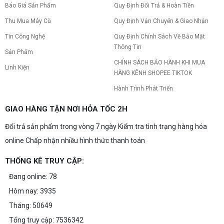
nhân và Cách khắc phục
Báo Giá Sản Phẩm
Quy Định Đổi Trả & Hoàn Tiền
Tình trạng PC gaming nóng quạt kêu to khiến
máy giật lag, giảm tuổi thọ? Tìm hiểu ngay
Thu Mua Máy Cũ
Quy Định Vận Chuyển & Giao Nhận
nguyên nhân và cách khắc phục hiệu quả để máy
Tin Công Nghệ
Quy Định Chính Sách Về Bảo Mật
hoạt động êm ái.
Thông Tin
CPU AMD Ryzen 7 7700X3D full box mới
Sản Phẩm
ra mắt: Nhanh, Mạnh, Giá tốt
CHÍNH SÁCH BẢO HÀNH KHI MUA
Linh Kiện
CPU AMD Ryzen 7 7700X3D chính thức ra mắt
HÀNG KÊNH SHOPEE TIKTOK
với công nghệ 3D V-Cache đỉnh cao, mang lại
hiệu năng chơi game vượt trội. Khám phá chi tiết
Hành Trình Phát Triển
ngay!
10 Nguyên nhân khiến PC gaming bị tụt
GIAO HÀNG TẬN NƠI HỎA TỐC 2H
FPS thường gặp
Đổi trả sản phẩm trong vòng 7 ngày Kiểm tra tình trạng hàng hóa
PC gaming bị tụt FPS sau một thời gian? Tìm hiểu
10 nguyên nhân khiến máy tụt FPS khi chơi game
online Chấp nhận nhiều hình thức thanh toán
và cách kiểm tra, khắc phục từng bước tại Vi Tính
Nguyễn Thắng.
THỐNG KÊ TRUY CẬP:
NVIDIA Hoãn Ra Mắt Dòng RTX 50
SUPER: Card Đã Tới Tay Đối Tác Nhưng
Đang online: 78
"Mắc Kẹt" Vì Giá RAM GDDR7 3GB
NVIDIA đột ngột tạm hoãn ra mắt dòng card đồ
Hôm nay: 3935
họa GeForce RTX 50 SUPER dù sản phẩm đã cập
bến nhà máy của các đối tác. Nguyên nhân chính
Tháng: 50649
bắt nguồn từ mức giá "đắt đỏ" của các chip bộ
nhớ GDDR7 3GB, khi chi phí cao gấp 3 lần so với
Tổng truy cập: 7536342
Build PC gaming 30 triệu: Cấu hình
phiên bản 2GB tiêu chuẩn. Cùng khám phá chi tiết