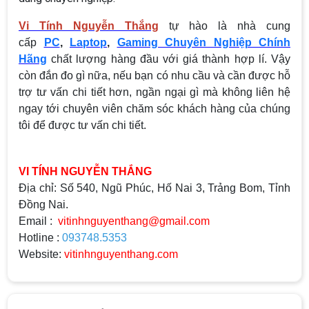
Vi Tính Nguyễn Thắng
tự hào là nhà cung
cấp
PC
,
Laptop
,
Gaming Chuyên Nghiệp Chính
Hãng
chất lượng hàng đầu với giá thành hợp lí. Vậy
còn đắn đo gì nữa, nếu bạn có nhu cầu và cần được hỗ
trợ tư vấn chi tiết hơn, ngần ngại gì mà không liên hệ
ngay tới chuyên viên chăm sóc khách hàng của chúng
tôi để được tư vấn chi tiết.
VI TÍNH NGUYỄN THẮNG
Địa chỉ: Số 540, Ngũ Phúc, Hố Nai 3, Trảng Bom, Tỉnh
Đồng Nai.
Email :
vitinhnguyenthang@gmail.com
Hotline :
093748.5353
Website:
vitinhnguyenthang.com