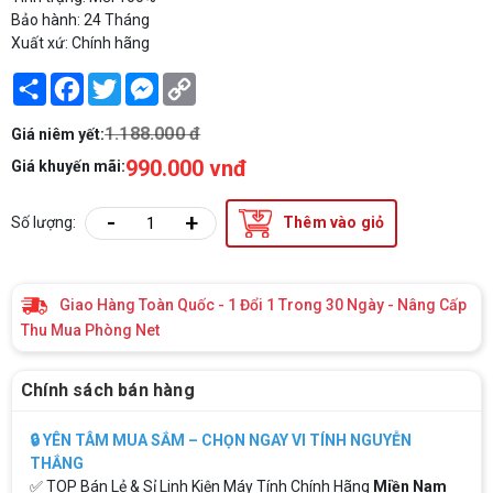
Bảo hành: 24 Tháng
Xuất xứ: Chính hãng
Share
Facebook
Twitter
Messenger
Copy
Link
1.188.000 đ
Giá niêm yết:
990.000 vnđ
Giá khuyến mãi:
-
+
Số lượng:
Thêm vào giỏ
Giao Hàng Toàn Quốc - 1 Đổi 1 Trong 30 Ngày - Nâng Cấp
Thu Mua Phòng Net
Chính sách bán hàng
🔒 YÊN TÂM MUA SẮM – CHỌN NGAY VI TÍNH NGUYỄN
THẮNG
✅ TOP Bán Lẻ & Sỉ Linh Kiện Máy Tính Chính Hãng
Miền Nam