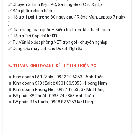
✅ Chuyên Sỉ Linh Kiện, PC, Gaming Gear Cho Đại Lý
✅ Sản phẩm chính hãng
✅ Hỗ trợ
1 Đổi 1 trong 30
ngày đầu ( Riêng Màn, Laptop 7 ngày
)
✅ Giao hàng toàn quốc – Kiểm tra trước khi thanh toán
✅ Hỗ trợ Trả Góp chỉ từ
0D
✅ Tư Vấn lắp đặt phòng NET trọn gói - chuyên nghiệp
✅ Cung cấp máy tính cho Doanh Nghiệp
📞 TƯ VẤN KINH DOANH SỈ – LẺ LINH KIỆN PC
📱 Kinh doanh Lẻ 1 (Zalo): 0932.10.5353 - Anh.Tuấn
📱 Kinh doanh Sỉ 3 (Zalo): 0931.80.5353 - Hoàng Nam
📱 Kinh doanh Phòng Nét : 0937.48.5353 - Mr Thắng
📱 Bộ phận Kỹ Thuật : 0933.74.5353 Anh Tuấn
📱 Bộ phận Bảo Hành : 0908.82.5353 Mr Hùng