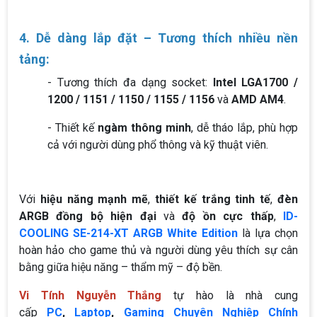
4. Dễ dàng lắp đặt – Tương thích nhiều nền
tảng:
- Tương thích đa dạng socket:
Intel LGA1700 /
1200 / 1151 / 1150 / 1155 / 1156
và
AMD AM4
.
- Thiết kế
ngàm thông minh
, dễ tháo lắp, phù hợp
cả với người dùng phổ thông và kỹ thuật viên.
Với
hiệu năng mạnh mẽ
,
thiết kế trắng tinh tế
,
đèn
ARGB đồng bộ hiện đại
và
độ ồn cực thấp
,
ID-
COOLING SE-214-XT ARGB White Edition
là lựa chọn
hoàn hảo cho game thủ và người dùng yêu thích sự cân
bằng giữa hiệu năng – thẩm mỹ – độ bền.
Vi Tính Nguyễn Thắng
tự hào là nhà cung
cấp
PC
,
Laptop
,
Gaming Chuyên Nghiệp Chính