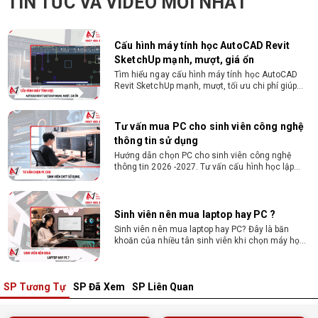
TIN TỨC VÀ VIDEO MỚI NHẤT
từ 2D, dựng video đến 3D. Cấu hình tối ưu, dùng
bền 4 năm đại học. Tư vấn lắp đặt tại Vi Tính
Nguyễn Thắng.
Cấu hình máy tính học AutoCAD Revit
SketchUp mạnh, mượt, giá ổn
Tìm hiểu ngay cấu hình máy tính học AutoCAD
Revit SketchUp mạnh, mượt, tối ưu chi phí giúp
dân thiết kế, kiến trúc vận hành mượt mà, không
giật lag.
Tư vấn mua PC cho sinh viên công nghệ
thông tin sử dụng
Hướng dẫn chọn PC cho sinh viên công nghệ
thông tin 2026 -2027. Tư vấn cấu hình học lập
trình, chạy Docker, máy ảo, Android Studio tối ưu
chi phí.
Sinh viên nên mua laptop hay PC ?
Sinh viên nên mua laptop hay PC? Đây là băn
khoăn của nhiều tân sinh viên khi chọn máy học
tập. Xem ngay phân tích để chọn thiết bị chuẩn
ngành, hợp túi tiền!
SP Tương Tự
SP Đã Xem
SP Liên Quan
Laptop Sinh Viên 15–20 Triệu 2026: Cấu
Hình Nào Đáng Tiền?
Tìm laptop sinh viên 15–20 triệu phù hợp ngành