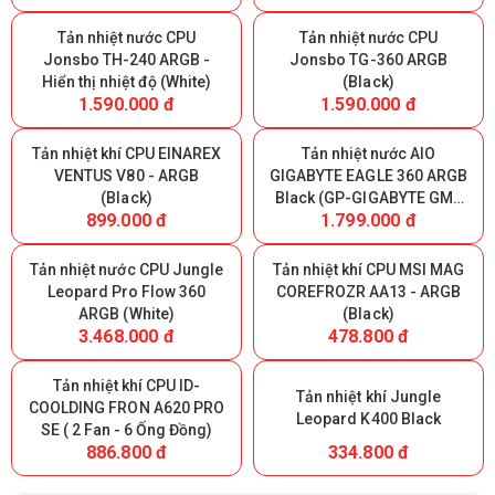
Tản nhiệt nước CPU
Tản nhiệt nước CPU
Jonsbo TH-240 ARGB -
Jonsbo TG-360 ARGB
Hiển thị nhiệt độ (White)
(Black)
1.590.000 đ
1.590.000 đ
Tản nhiệt khí CPU EINAREX
Tản nhiệt nước AIO
VENTUS V80 - ARGB
GIGABYTE EAGLE 360 ARGB
(Black)
Black (GP-GIGABYTE GME
899.000 đ
1.799.000 đ
360)
Tản nhiệt nước CPU Jungle
Tản nhiệt khí CPU MSI MAG
Leopard Pro Flow 360
COREFROZR AA13 - ARGB
ARGB (White)
(Black)
3.468.000 đ
478.800 đ
Tản nhiệt khí CPU ID-
Tản nhiệt khí Jungle
COOLDING FRON A620 PRO
Leopard K400 Black
SE ( 2 Fan - 6 Ống Đồng)
886.800 đ
334.800 đ