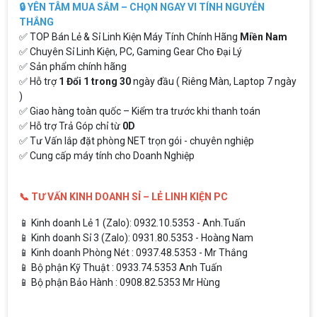
🔒 YÊN TÂM MUA SẮM – CHỌN NGAY VI TÍNH NGUYỄN
THẮNG
✅ TOP Bán Lẻ & Sỉ Linh Kiện Máy Tính Chính Hãng
Miền Nam
✅ Chuyên Sỉ Linh Kiện, PC, Gaming Gear Cho Đại Lý
✅ Sản phẩm chính hãng
✅ Hỗ trợ
1 Đổi 1 trong 30
ngày đầu ( Riêng Màn, Laptop 7 ngày
)
✅ Giao hàng toàn quốc – Kiểm tra trước khi thanh toán
✅ Hỗ trợ Trả Góp chỉ từ
0D
✅ Tư Vấn lắp đặt phòng NET trọn gói - chuyên nghiệp
✅ Cung cấp máy tính cho Doanh Nghiệp
📞 TƯ VẤN KINH DOANH SỈ – LẺ LINH KIỆN PC
📱 Kinh doanh Lẻ 1 (Zalo): 0932.10.5353 - Anh.Tuấn
📱 Kinh doanh Sỉ 3 (Zalo): 0931.80.5353 - Hoàng Nam
📱 Kinh doanh Phòng Nét : 0937.48.5353 - Mr Thắng
📱 Bộ phận Kỹ Thuật : 0933.74.5353 Anh Tuấn
📱 Bộ phận Bảo Hành : 0908.82.5353 Mr Hùng