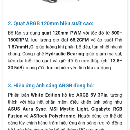
2. Quạt ARGB 120mm hiệu suất cao:
Bộ tản sử dụng
quạt 120mm PWM
với tốc độ từ
500–
1500RPM
, lưu lượng gió đạt
68.2CFM
và áp suất tĩnh
1.87mmH₂O
, giúp luồng khí phân bổ đều, tản nhiệt nhanh
chóng. Công nghệ
Hydraulic Bearing
giúp giảm ma sát,
kéo dài tuổi thọ quạt và giữ độ ồn cực thấp (chỉ
13.8–
30.5dB
), mang đến trải nghiệm yên tĩnh khi sử dụng.
3. Hiệu ứng ánh sáng ARGB đồng bộ:
Phiên bản
White Edition
hỗ trợ
ARGB 5V 3Pin
, tương
thích với hầu hết phần mềm điều khiển ánh sáng như
ASUS Aura Sync
,
MSI Mystic Light
,
Gigabyte RGB
Fusion
và
ASRock Polychrome
. Người dùng có thể dễ
dàng tùy chỉnh hàng trăm hiệu ứng ánh sáng rực rỡ, đồng
bộ hoàn hảo cùng toàn bộ hệ thống PC của mình.