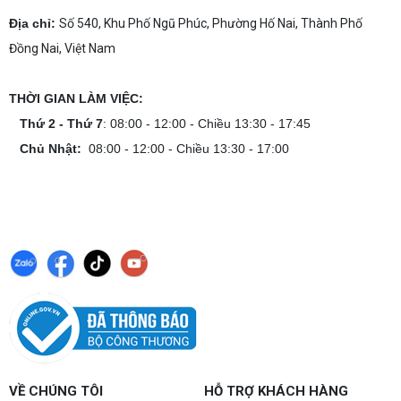
Dịch vụ build PC gaming tại Đồng Nai uy tín, cấu
hình mạnh, tối ưu chi phí, test máy tại chỗ. Khám
Địa chỉ:
Số 540, Khu Phố Ngũ Phúc, Phường Hố Nai, Thành Phố
phá ngay địa chỉ tư vấn và lắp đặt dàn PC chơi
Đồng Nai, Việt Nam
game mượt mà!
Cách tính công suất nguồn PC chi tiết dễ
hiểu
THỜI GIAN LÀM VIỆC:
Cách tính công suất nguồn PC giúp bạn chọn PSU
phù hợp, đảm bảo hệ thống vận hành ổn định và
Thứ 2 - Thứ 7
: 08:00 - 12:00 - Chiều 13:30 - 17:45
tối ưu chi phí. Xem ngay hướng dẫn tại đây
Chủ Nhật:
08:00 - 12:00 - Chiều 13:30 - 17:00
Cách kiểm tra tương thích linh kiện PC
dễ hiểu
Hướng dẫn kiểm tra tương thích linh kiện PC trước
khi build: socket CPU mainboard, chuẩn RAM,
nguồn cho VGA và kích thước case. Có checklist
copy nhanh.
Nâng cấp PC nên ưu tiên nâng gì trước ?
Nâng cấp pc nên nâng gì trước để tối ưu chi phí và
tăng hiệu năng tối đa? Xem ngay thứ tự ưu tiên
nâng cấp linh kiện PC chi tiết trong bài viết này!
PC gaming nóng quạt kêu to: Nguyên
VỀ CHÚNG TÔI
HỖ TRỢ KHÁCH HÀNG
nhân và Cách khắc phục