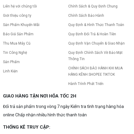
Tình trạng PC gaming nóng quạt kêu to khiến
Liên hệ với chúng tôi
Chính Sách & Quy Định Chung
máy giật lag, giảm tuổi thọ? Tìm hiểu ngay
nguyên nhân và cách khắc phục hiệu quả để máy
Giới thiệu công ty
Chính Sách Bảo Hành
hoạt động êm ái.
Sản Phẩm Khuyến Mãi
Quy Định & Hình Thức Thanh Toán
CPU AMD Ryzen 7 7700X3D full box mới
ra mắt: Nhanh, Mạnh, Giá tốt
Báo Giá Sản Phẩm
Quy Định Đổi Trả & Hoàn Tiền
CPU AMD Ryzen 7 7700X3D chính thức ra mắt
với công nghệ 3D V-Cache đỉnh cao, mang lại
Thu Mua Máy Cũ
Quy Định Vận Chuyển & Giao Nhận
hiệu năng chơi game vượt trội. Khám phá chi tiết
Tin Công Nghệ
Quy Định Chính Sách Về Bảo Mật
ngay!
Thông Tin
10 Nguyên nhân khiến PC gaming bị tụt
Sản Phẩm
FPS thường gặp
CHÍNH SÁCH BẢO HÀNH KHI MUA
Linh Kiện
PC gaming bị tụt FPS sau một thời gian? Tìm hiểu
HÀNG KÊNH SHOPEE TIKTOK
10 nguyên nhân khiến máy tụt FPS khi chơi game
và cách kiểm tra, khắc phục từng bước tại Vi Tính
Hành Trình Phát Triển
Nguyễn Thắng.
NVIDIA Hoãn Ra Mắt Dòng RTX 50
GIAO HÀNG TẬN NƠI HỎA TỐC 2H
SUPER: Card Đã Tới Tay Đối Tác Nhưng
"Mắc Kẹt" Vì Giá RAM GDDR7 3GB
Đổi trả sản phẩm trong vòng 7 ngày Kiểm tra tình trạng hàng hóa
NVIDIA đột ngột tạm hoãn ra mắt dòng card đồ
họa GeForce RTX 50 SUPER dù sản phẩm đã cập
online Chấp nhận nhiều hình thức thanh toán
bến nhà máy của các đối tác. Nguyên nhân chính
bắt nguồn từ mức giá "đắt đỏ" của các chip bộ
nhớ GDDR7 3GB, khi chi phí cao gấp 3 lần so với
THỐNG KÊ TRUY CẬP:
Build PC gaming 30 triệu: Cấu hình
phiên bản 2GB tiêu chuẩn. Cùng khám phá chi tiết