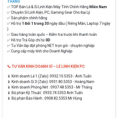
THẮNG
✅ TOP Bán Lẻ & Sỉ Linh Kiện Máy Tính Chính Hãng
Miền Nam
✅ Chuyên Sỉ Linh Kiện, PC, Gaming Gear Cho Đại Lý
✅ Sản phẩm chính hãng
✅ Hỗ trợ
1 Đổi 1 trong 30
ngày đầu ( Riêng Màn, Laptop 7 ngày
)
✅ Giao hàng toàn quốc – Kiểm tra trước khi thanh toán
✅ Hỗ trợ Trả Góp chỉ từ
0D
✅ Tư Vấn lắp đặt phòng NET trọn gói - chuyên nghiệp
✅ Cung cấp máy tính cho Doanh Nghiệp
📞 TƯ VẤN KINH DOANH SỈ – LẺ LINH KIỆN PC
📱 Kinh doanh Lẻ 1 (Zalo): 0932.10.5353 - Anh.Tuấn
📱 Kinh doanh Sỉ 3 (Zalo): 0931.80.5353 - Hoàng Nam
📱 Kinh doanh Phòng Nét : 0937.48.5353 - Mr Thắng
📱 Bộ phận Kỹ Thuật : 0933.74.5353 Anh Tuấn
📱 Bộ phận Bảo Hành : 0908.82.5353 Mr Hùng