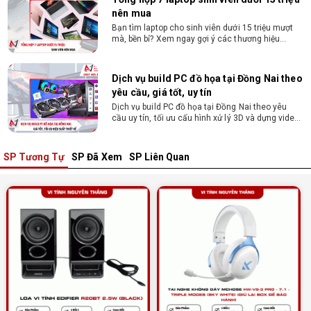
yêu cầu, giá tốt, uy tín
Dịch vụ build PC đồ họa tại Đồng Nai theo yêu
cầu uy tín, tối ưu cấu hình xử lý 3D và dựng video
mượt mà. Đăng ký nhận tư vấn và báo giá chi tiết
ngay.
10+ Mẫu laptop học sinh, sinh viên nên
mua 2026
Gợi ý 10+ mẫu laptop cho học sinh sinh viên
2026 theo ngân sách và ngành học: tiêu chí
chọn, cấu hình nên có và cách kiểm tra máy
trước khi mua.
SP Tương Tự
SP Đã Xem
SP Liên Quan
Dịch vụ build PC gaming tại Đồng Nai uy
tín, chuyên nghiệp
Dịch vụ build PC gaming tại Đồng Nai uy tín, cấu
hình mạnh, tối ưu chi phí, test máy tại chỗ. Khám
phá ngay địa chỉ tư vấn và lắp đặt dàn PC chơi
game mượt mà!
Cách tính công suất nguồn PC chi tiết dễ
hiểu
Cách tính công suất nguồn PC giúp bạn chọn PSU
phù hợp, đảm bảo hệ thống vận hành ổn định và
tối ưu chi phí. Xem ngay hướng dẫn tại đây