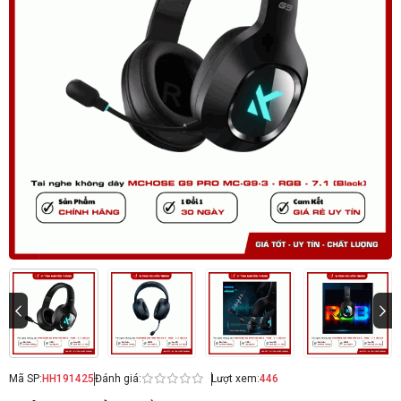
Mã SP:
HH191425
Đánh giá:
Lượt xem:
446