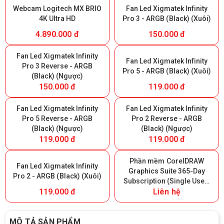
Webcam Logitech MX BRIO
Fan Led Xigmatek Infinity
4K Ultra HD
Pro 3 - ARGB (Black) (Xuôi)
4.890.000 đ
150.000 đ
Fan Led Xigmatek Infinity
Fan Led Xigmatek Infinity
Pro 3 Reverse - ARGB
Pro 5 - ARGB (Black) (Xuôi)
(Black) (Ngược)
150.000 đ
119.000 đ
Fan Led Xigmatek Infinity
Fan Led Xigmatek Infinity
Pro 5 Reverse - ARGB
Pro 2 Reverse - ARGB
(Black) (Ngược)
(Black) (Ngược)
119.000 đ
119.000 đ
Phần mềm CorelDRAW
Fan Led Xigmatek Infinity
Graphics Suite 365-Day
Pro 2 - ARGB (Black) (Xuôi)
Subscription (Single User)
119.000 đ
Liên hệ
- 365 ngày
MÔ TẢ SẢN PHẨM