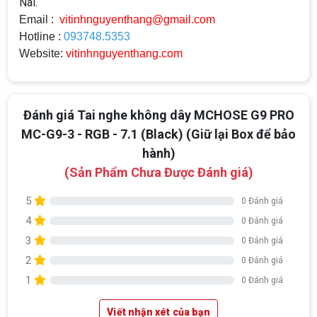
Nai.
Email :
vitinhnguyenthang@gmail.com
Hotline :
093748.5353
Website:
vitinhnguyenthang.com
Đánh giá Tai nghe không dây MCHOSE G9 PRO
MC-G9-3 - RGB - 7.1 (Black) (Giữ lại Box để bảo
Top 18 tựa game PC huyền thoại gắn liền
hành)
với tuổi thơ của game thủ Việt vào những
(Sản Phẩm Chưa Được Đánh giá)
năm 2000
Top 18 tựa game PC huyền thoại gắn liền với tuổi
thơ của game thủ Việt vào những năm 2000
5
0 Đánh giá
4
0 Đánh giá
Hãng ASRock Công Bố 2 dòng Card Đồ
Họa AMD Radeon™ RX 6600 XT
3
0 Đánh giá
ASRock Công Bố Series Cạc Đồ Họa AMD
2
0 Đánh giá
Radeon™ RX 6600 XT Cung Cấp Hiệu Suất Chơi
Game 1080p Tối Ưu
1
0 Đánh giá
Nên Hay Không Dùng Tivi Thay Cho Màn
Viết nhận xét của bạn