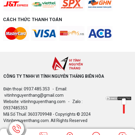
Bảng giá Cài Đặt WinDow Trial Phần
CÁCH THỨC THANH TOÁN
Mềm Vi Tính Nguyễn Thắng
Microsoft và cú "Quay xe" 32GB RAM: Khi
tiêu chuẩn phần cứng đối đầu với thực tế
bão giá
CÔNG TY TNHH VI TÍNH NGUYỄN THẮNG BIÊN HÒA​
TRỌN GÓI PHÒNG 30 PC 499TR NEW
Điện thoại: 0937.485.353 - Email:
100% - 40 PC HƠN 1 TỶ CẤU HÌNH CHI
TIẾT
vitinhnguyenthang@gmail.com
Website: vitinhnguyenthang.com - Zalo :
0937485353
Mã Số Thuế: 3603709948 - Copyrights © 2024
DLSS Enabler 4.5: Mở Khóa Frame Gen
Vitinhnguyenthang.com. All Rights Reserved
x5, x6 Cho RTX 40 Series và Card AMD