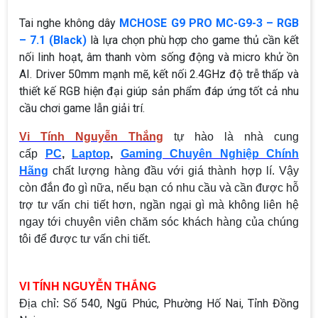
Tai nghe không dây
MCHOSE G9 PRO MC-G9-3 – RGB
– 7.1 (Black)
là lựa chọn phù hợp cho game thủ cần kết
nối linh hoạt, âm thanh vòm sống động và micro khử ồn
AI. Driver 50mm mạnh mẽ, kết nối 2.4GHz độ trễ thấp và
thiết kế RGB hiện đại giúp sản phẩm đáp ứng tốt cả nhu
cầu chơi game lẫn giải trí.
Vi Tính Nguyễn Thắng
tự hào là nhà cung
cấp
PC
,
Laptop
,
Gaming Chuyên Nghiệp Chính
Hãng
chất lượng hàng đầu với giá thành hợp lí. Vậy
còn đắn đo gì nữa, nếu bạn có nhu cầu và cần được hỗ
trợ tư vấn chi tiết hơn, ngần ngại gì mà không liên hệ
ngay tới chuyên viên chăm sóc khách hàng của chúng
tôi để được tư vấn chi tiết.
VI TÍNH NGUYỄN THẮNG
Số 540, Ngũ Phúc, Phường Hố Nai, Tỉnh Đồng
Địa chỉ: