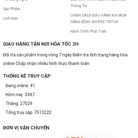
Thông Tin
Build PC gaming 15 triệu chơi được
Sản Phẩm
game gì? Gợi ý cấu hình dễ nâng cấp
CHÍNH SÁCH BẢO HÀNH KHI MUA
Linh Kiện
Build PC gaming 15 triệu chơi được game gì? Vi
HÀNG KÊNH SHOPEE TIKTOK
tính Nguyễn Thắng gợi ý cấu hình esports mượt,
dễ nâng cấp CPU/VGA sau này, tư vấn miễn phí
Hành Trình Phát Triển
theo đúng ngân sách.
Build PC Gaming theo ngân sách từ 10
GIAO HÀNG TẬN NƠI HỎA TỐC 2H
đến 40 triệu
Đổi trả sản phẩm trong vòng 7 ngày Kiểm tra tình trạng hàng hóa
Build PC gaming theo ngân sách từ 10-40 triệu:
cách phân bổ CPU, GPU, RAM hợp lý, chọn
online Chấp nhận nhiều hình thức thanh toán
Intel/AMD và tránh sai tương thích. Tư vấn miễn
phí tại Vi tính Nguyễn Thắng.
THỐNG KÊ TRUY CẬP:
LÊN ĐỜI PC MÙA HÈ CÙNG COMBO
Đang online: 41
GIGABYTE & INTEL CORE ULTRA 200S
Hôm nay: 3347
PLUS – NHẬN VOUCHER ĐẾN 800K
Tháng: 27529
Tổng truy cập: 7513222
Thông báo v/v sử dụng phần mềm bản
quyền ( Vi tính Nguyễn Thắng)
ĐƠN VỊ VẬN CHUYỂN