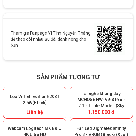
Tham gia Fanpage Vi Tính Nguyễn Thắng
để theo dõi nhiều ưu đãi dành riêng cho
bạn
SẢN PHẨM TƯƠNG TỰ
Tai nghe không dây
Loa Vi Tính Edifier R20BT
MCHOSE HW-V9-3 Pro -
2.5W(Black)
7.1 - Triple Modes (Sky
Liên hệ
1.150.000 đ
White) (Giữ lại Box để bảo
hành)
Webcam Logitech MX BRIO
Fan Led Xigmatek Infinity
4K Ultra HD
Pro 3 - ARGB (Black) (Xuôi)