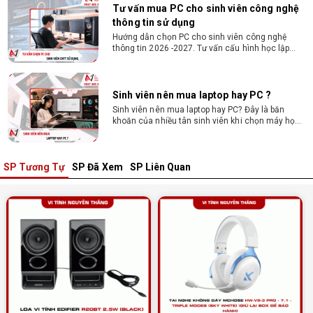
Tư vấn mua PC cho sinh viên công nghệ
thông tin sử dụng
Hướng dẫn chọn PC cho sinh viên công nghệ
thông tin 2026 -2027. Tư vấn cấu hình học lập
trình, chạy Docker, máy ảo, Android Studio tối ưu
chi phí.
Sinh viên nên mua laptop hay PC ?
Sinh viên nên mua laptop hay PC? Đây là băn
khoăn của nhiều tân sinh viên khi chọn máy học
tập. Xem ngay phân tích để chọn thiết bị chuẩn
ngành, hợp túi tiền!
SP Tương Tự
SP Đã Xem
SP Liên Quan
Laptop Sinh Viên 15–20 Triệu 2026: Cấu
Hình Nào Đáng Tiền?
Tìm laptop sinh viên 15–20 triệu phù hợp ngành
học năm 2026? Khám phá cách chọn cấu hình,
RAM, SSD, màn hình và khả năng nâng cấp hợp lý.
Tổng hợp 7 laptop sinh viên dưới 15 triệu
nên mua
Bạn tìm laptop cho sinh viên dưới 15 triệu mượt
mà, bền bỉ? Xem ngay gợi ý các thương hiệu
laptop bền, cấu hình mạnh cho sinh viên sử dụng
4 năm đại học.