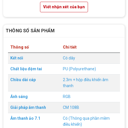
Viết nhận xét của bạn
THÔNG SỐ SẢN PHẨM
Thông số
Chi tiết
Kết nối
Có dây
Chất liệu đệm tai
PU (Polyurethane)
Chiều dài cáp
2.3m + hộp điều khiển âm
thanh
Top 18 tựa game PC huyền thoại gắn liền
Ánh sáng
RGB
với tuổi thơ của game thủ Việt vào những
năm 2000
Top 18 tựa game PC huyền thoại gắn liền với tuổi
Giải pháp âm thanh
CM 108B
thơ của game thủ Việt vào những năm 2000
Âm thanh ảo 7.1
Có (Thông qua phần mềm
điều khiển)
Hãng ASRock Công Bố 2 dòng Card Đồ