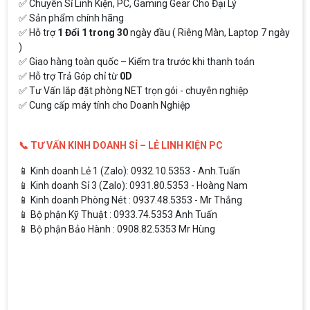
✅ Chuyên Sỉ Linh Kiện, PC, Gaming Gear Cho Đại Lý
✅ Sản phẩm chính hãng
✅ Hỗ trợ
1 Đổi 1 trong 30
ngày đầu ( Riêng Màn, Laptop 7 ngày
)
✅ Giao hàng toàn quốc – Kiểm tra trước khi thanh toán
✅ Hỗ trợ Trả Góp chỉ từ
0D
✅ Tư Vấn lắp đặt phòng NET trọn gói - chuyên nghiệp
✅ Cung cấp máy tính cho Doanh Nghiệp
📞 TƯ VẤN KINH DOANH SỈ – LẺ LINH KIỆN PC
📱 Kinh doanh Lẻ 1 (Zalo): 0932.10.5353 - Anh.Tuấn
📱 Kinh doanh Sỉ 3 (Zalo): 0931.80.5353 - Hoàng Nam
📱 Kinh doanh Phòng Nét : 0937.48.5353 - Mr Thắng
📱 Bộ phận Kỹ Thuật : 0933.74.5353 Anh Tuấn
📱 Bộ phận Bảo Hành : 0908.82.5353 Mr Hùng