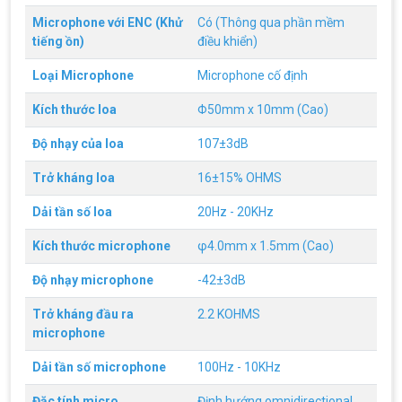
Họa AMD Radeon™ RX 6600 XT
Microphone với ENC (Khử
Có (Thông qua phần mềm
ASRock Công Bố Series Cạc Đồ Họa AMD
tiếng ồn)
điều khiển)
Radeon™ RX 6600 XT Cung Cấp Hiệu Suất Chơi
Game 1080p Tối Ưu
Loại Microphone
Microphone cố định
Nên Hay Không Dùng Tivi Thay Cho Màn
Kích thước loa
Φ50mm x 10mm (Cao)
Hình Máy Tính?
Nhiều người dùng băn khoăn trong việc có nên sử
Độ nhạy của loa
107±3dB
dụng tivi để làm màn hình máy tính hay không? Vì
giữa màn hình máy tính và tivi có rất nhiều sự
Trở kháng loa
16±15% OHMS
khác biệt, nên chúng ta cần cân nhắc trước khi
chọn thiết bị này thay thế thiết bị kia
ĐIỀU KIỆN TRẢ GÓP HOME CREDIT TẠI VI
Dải tần số loa
20Hz - 20KHz
TÍNH NGUYỄN THẮNG
1. Điều kiện trả góp Công dân Việt Nam, độ tuổi
Kích thước microphone
φ4.0mm x 1.5mm (Cao)
20-60 (nam), 20-55 (nữ). Có CCCD/Thẻ Căn cước
chính chủ còn hiệu lực. Không có lịch sử nợ xấu
Độ nhạy microphone
-42±3dB
tại các tổ chức tín dụng.
THÔNG TIN TUYỂN DỤNG VI TÍNH
Trở kháng đầu ra
2.2 KOHMS
NGUYỄN THẮNG 2026
microphone
Yêu cầu công việc Tốt nghiệp Cao đẳng , Đại học
chuyên ngành CNTT , QTKD hoặc các ngành liên
Dải tần số microphone
100Hz - 10KHz
quan. Ưu tiên biết tiếng Anh cơ bản Có khả năng
làm việc độc lập 24/7 Trung thực, chịu khó, có
tinh thần học hỏi, sáng tạo, tinh thần trách nhiệm
Đặc tính micro
Định hướng omnidirectional