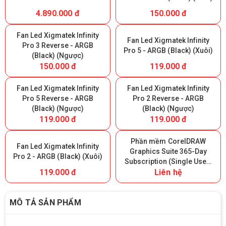
4.890.000 đ
150.000 đ
Fan Led Xigmatek Infinity
Fan Led Xigmatek Infinity
Pro 3 Reverse - ARGB
Pro 5 - ARGB (Black) (Xuôi)
(Black) (Ngược)
150.000 đ
119.000 đ
Fan Led Xigmatek Infinity
Fan Led Xigmatek Infinity
Pro 5 Reverse - ARGB
Pro 2 Reverse - ARGB
(Black) (Ngược)
(Black) (Ngược)
119.000 đ
119.000 đ
Phần mềm CorelDRAW
Fan Led Xigmatek Infinity
Graphics Suite 365-Day
Pro 2 - ARGB (Black) (Xuôi)
Subscription (Single User)
119.000 đ
Liên hệ
- 365 ngày
MÔ TẢ SẢN PHẨM