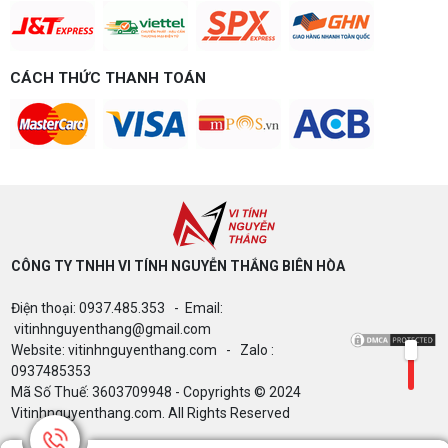
chi tiết CPU, VGA, RAM, nguồn theo đúng nhu cầu
chơi game của bạn.
Build PC gaming 15 triệu chơi được
game gì? Gợi ý cấu hình dễ nâng cấp
CÁCH THỨC THANH TOÁN
Build PC gaming 15 triệu chơi được game gì? Vi
tính Nguyễn Thắng gợi ý cấu hình esports mượt,
dễ nâng cấp CPU/VGA sau này, tư vấn miễn phí
theo đúng ngân sách.
Build PC Gaming theo ngân sách từ 10
đến 40 triệu
Build PC gaming theo ngân sách từ 10-40 triệu:
cách phân bổ CPU, GPU, RAM hợp lý, chọn
Intel/AMD và tránh sai tương thích. Tư vấn miễn
phí tại Vi tính Nguyễn Thắng.
CÔNG TY TNHH VI TÍNH NGUYỄN THẮNG BIÊN HÒA​
LÊN ĐỜI PC MÙA HÈ CÙNG COMBO
Điện thoại: 0937.485.353 - Email:
GIGABYTE & INTEL CORE ULTRA 200S
PLUS – NHẬN VOUCHER ĐẾN 800K
vitinhnguyenthang@gmail.com
Website: vitinhnguyenthang.com - Zalo :
0937485353
Mã Số Thuế: 3603709948 - Copyrights © 2024
Thông báo v/v sử dụng phần mềm bản
Vitinhnguyenthang.com. All Rights Reserved
quyền ( Vi tính Nguyễn Thắng)