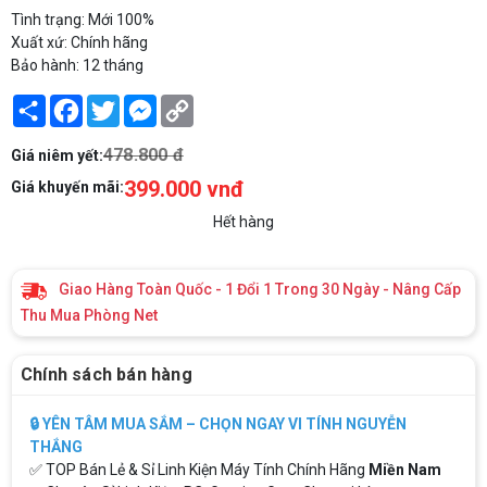
Tình trạng: Mới 100%
Xuất xứ: Chính hãng
Bảo hành: 12 tháng
Share
Facebook
Twitter
Messenger
Copy
Link
478.800 đ
Giá niêm yết:
399.000 vnđ
Giá khuyến mãi:
Hết hàng
Giao Hàng Toàn Quốc - 1 Đổi 1 Trong 30 Ngày - Nâng Cấp
Thu Mua Phòng Net
Chính sách bán hàng
🔒 YÊN TÂM MUA SẮM – CHỌN NGAY VI TÍNH NGUYỄN
THẮNG
✅ TOP Bán Lẻ & Sỉ Linh Kiện Máy Tính Chính Hãng
Miền Nam