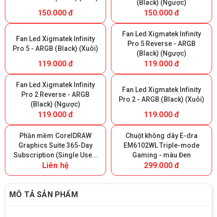
(Black) (Ngược)
150.000 đ
150.000 đ
Fan Led Xigmatek Infinity
Fan Led Xigmatek Infinity
Pro 5 Reverse - ARGB
Pro 5 - ARGB (Black) (Xuôi)
(Black) (Ngược)
119.000 đ
119.000 đ
Fan Led Xigmatek Infinity
Fan Led Xigmatek Infinity
Pro 2 Reverse - ARGB
Pro 2 - ARGB (Black) (Xuôi)
(Black) (Ngược)
119.000 đ
119.000 đ
Phần mềm CorelDRAW
Chuột không dây E-dra
Graphics Suite 365-Day
EM6102WL Triple-mode
Subscription (Single User)
Gaming - màu Đen
Liên hệ
299.000 đ
- 365 ngày
MÔ TẢ SẢN PHẨM