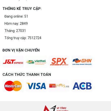
phí tại Vi tính Nguyễn Thắng.
THỐNG KÊ TRUY CẬP:
LÊN ĐỜI PC MÙA HÈ CÙNG COMBO
Đang online: 51
GIGABYTE & INTEL CORE ULTRA 200S
Hôm nay: 2849
PLUS – NHẬN VOUCHER ĐẾN 800K
Tháng: 27031
Tổng truy cập: 7512724
Thông báo v/v sử dụng phần mềm bản
quyền ( Vi tính Nguyễn Thắng)
ĐƠN VỊ VẬN CHUYỂN
Bảng giá Cài Đặt WinDow Trial Phần
CÁCH THỨC THANH TOÁN
Mềm Vi Tính Nguyễn Thắng
Microsoft và cú "Quay xe" 32GB RAM: Khi
tiêu chuẩn phần cứng đối đầu với thực tế
bão giá