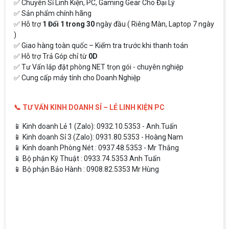
✅ Chuyên Sỉ Linh Kiện, PC, Gaming Gear Cho Đại Lý
✅ Sản phẩm chính hãng
✅ Hỗ trợ
1 Đổi 1 trong 30
ngày đầu ( Riêng Màn, Laptop 7 ngày
)
✅ Giao hàng toàn quốc – Kiểm tra trước khi thanh toán
✅ Hỗ trợ Trả Góp chỉ từ
0D
✅ Tư Vấn lắp đặt phòng NET trọn gói - chuyên nghiệp
✅ Cung cấp máy tính cho Doanh Nghiệp
📞 TƯ VẤN KINH DOANH SỈ – LẺ LINH KIỆN PC
📱 Kinh doanh Lẻ 1 (Zalo): 0932.10.5353 - Anh.Tuấn
📱 Kinh doanh Sỉ 3 (Zalo): 0931.80.5353 - Hoàng Nam
📱 Kinh doanh Phòng Nét : 0937.48.5353 - Mr Thắng
📱 Bộ phận Kỹ Thuật : 0933.74.5353 Anh Tuấn
📱 Bộ phận Bảo Hành : 0908.82.5353 Mr Hùng