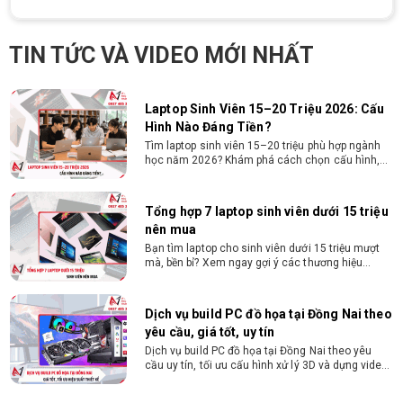
Laptop Sinh Viên 15–20 Triệu 2026: Cấu
Hình Nào Đáng Tiền?
Tìm laptop sinh viên 15–20 triệu phù hợp ngành
TIN TỨC VÀ VIDEO MỚI NHẤT
học năm 2026? Khám phá cách chọn cấu hình,
RAM, SSD, màn hình và khả năng nâng cấp hợp lý.
Tổng hợp 7 laptop sinh viên dưới 15 triệu
nên mua
Bạn tìm laptop cho sinh viên dưới 15 triệu mượt
mà, bền bỉ? Xem ngay gợi ý các thương hiệu
laptop bền, cấu hình mạnh cho sinh viên sử dụng
4 năm đại học.
Dịch vụ build PC đồ họa tại Đồng Nai theo
yêu cầu, giá tốt, uy tín
Dịch vụ build PC đồ họa tại Đồng Nai theo yêu
cầu uy tín, tối ưu cấu hình xử lý 3D và dựng video
mượt mà. Đăng ký nhận tư vấn và báo giá chi tiết
ngay.
10+ Mẫu laptop học sinh, sinh viên nên
mua 2026
Gợi ý 10+ mẫu laptop cho học sinh sinh viên
2026 theo ngân sách và ngành học: tiêu chí
chọn, cấu hình nên có và cách kiểm tra máy
trước khi mua.