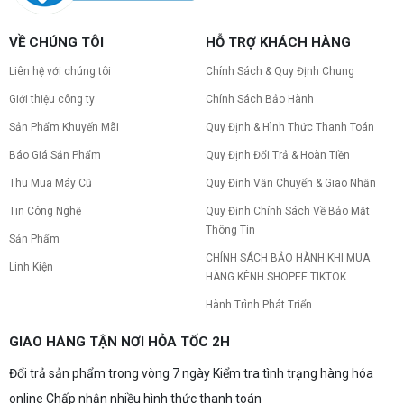
bắt nguồn từ mức giá "đắt đỏ" của các chip bộ
nhớ GDDR7 3GB, khi chi phí cao gấp 3 lần so với
Build PC gaming 30 triệu: Cấu hình
phiên bản 2GB tiêu chuẩn. Cùng khám phá chi tiết
VỀ CHÚNG TÔI
HỖ TRỢ KHÁCH HÀNG
khủng, đáng xuống tiền
4 mẫu card bị ảnh hưởng, bài toán kinh tế của
NVIDIA và lời khuyên mua sắm dành cho game
Bạn đang tìm cấu hình build PC gaming 30 triệu
Liên hệ với chúng tôi
Chính Sách & Quy Định Chung
thủ vào lúc này!
siêu mạnh mẽ? Xem ngay gợi ý những bộ máy
chơi game cấu hình đỉnh cao, đáng xuống tiền.
Giới thiệu công ty
Chính Sách Bảo Hành
Sản Phẩm Khuyến Mãi
Quy Định & Hình Thức Thanh Toán
Build PC gaming 20 triệu: Chiến game,
làm đồ họa thoải mái
Báo Giá Sản Phẩm
Quy Định Đổi Trả & Hoàn Tiền
Build PC gaming 20 triệu nên chọn cấu hình nào
để chơi mượt 1080p và 2K? Nguyễn Thắng tư vấn
Thu Mua Máy Cũ
Quy Định Vận Chuyển & Giao Nhận
chi tiết CPU, VGA, RAM, nguồn theo đúng nhu cầu
Tin Công Nghệ
Quy Định Chính Sách Về Bảo Mật
chơi game của bạn.
Thông Tin
Build PC gaming 15 triệu chơi được
Sản Phẩm
game gì? Gợi ý cấu hình dễ nâng cấp
CHÍNH SÁCH BẢO HÀNH KHI MUA
Linh Kiện
Build PC gaming 15 triệu chơi được game gì? Vi
HÀNG KÊNH SHOPEE TIKTOK
tính Nguyễn Thắng gợi ý cấu hình esports mượt,
dễ nâng cấp CPU/VGA sau này, tư vấn miễn phí
Hành Trình Phát Triển
theo đúng ngân sách.
Build PC Gaming theo ngân sách từ 10
GIAO HÀNG TẬN NƠI HỎA TỐC 2H
đến 40 triệu
Đổi trả sản phẩm trong vòng 7 ngày Kiểm tra tình trạng hàng hóa
Build PC gaming theo ngân sách từ 10-40 triệu:
cách phân bổ CPU, GPU, RAM hợp lý, chọn
online Chấp nhận nhiều hình thức thanh toán
Intel/AMD và tránh sai tương thích. Tư vấn miễn