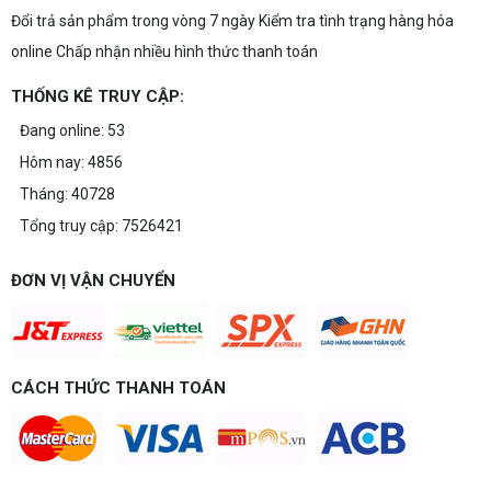
Đổi trả sản phẩm trong vòng 7 ngày Kiểm tra tình trạng hàng hóa
Build PC gaming 20 triệu nên chọn cấu hình nào
để chơi mượt 1080p và 2K? Nguyễn Thắng tư vấn
online Chấp nhận nhiều hình thức thanh toán
chi tiết CPU, VGA, RAM, nguồn theo đúng nhu cầu
chơi game của bạn.
THỐNG KÊ TRUY CẬP:
Build PC gaming 15 triệu chơi được
game gì? Gợi ý cấu hình dễ nâng cấp
Đang online: 53
Build PC gaming 15 triệu chơi được game gì? Vi
Hôm nay: 4856
tính Nguyễn Thắng gợi ý cấu hình esports mượt,
dễ nâng cấp CPU/VGA sau này, tư vấn miễn phí
Tháng: 40728
theo đúng ngân sách.
Tổng truy cập: 7526421
Build PC Gaming theo ngân sách từ 10
đến 40 triệu
Build PC gaming theo ngân sách từ 10-40 triệu:
ĐƠN VỊ VẬN CHUYỂN
cách phân bổ CPU, GPU, RAM hợp lý, chọn
Intel/AMD và tránh sai tương thích. Tư vấn miễn
phí tại Vi tính Nguyễn Thắng.
LÊN ĐỜI PC MÙA HÈ CÙNG COMBO
CÁCH THỨC THANH TOÁN
GIGABYTE & INTEL CORE ULTRA 200S
PLUS – NHẬN VOUCHER ĐẾN 800K