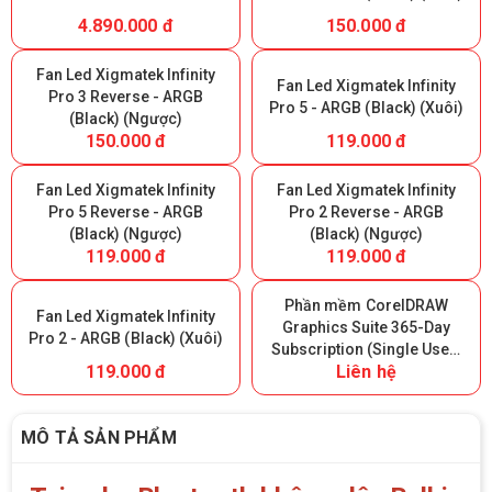
4.890.000 đ
150.000 đ
Fan Led Xigmatek Infinity
Fan Led Xigmatek Infinity
Pro 3 Reverse - ARGB
Pro 5 - ARGB (Black) (Xuôi)
(Black) (Ngược)
150.000 đ
119.000 đ
Fan Led Xigmatek Infinity
Fan Led Xigmatek Infinity
Pro 5 Reverse - ARGB
Pro 2 Reverse - ARGB
(Black) (Ngược)
(Black) (Ngược)
119.000 đ
119.000 đ
Phần mềm CorelDRAW
Fan Led Xigmatek Infinity
Graphics Suite 365-Day
Pro 2 - ARGB (Black) (Xuôi)
Subscription (Single User)
119.000 đ
Liên hệ
- 365 ngày
MÔ TẢ SẢN PHẨM