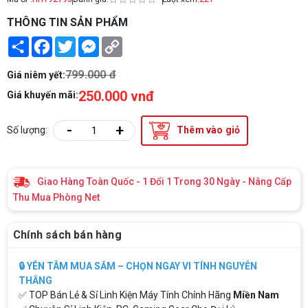
THÔNG TIN SẢN PHẨM
Share
Facebook
Twitter
Messenger
Copy
Link
799.000 đ
Giá niêm yết:
250.000 vnđ
Giá khuyến mãi:
-
+
Số lượng:
Thêm vào giỏ
Giao Hàng Toàn Quốc - 1 Đổi 1 Trong 30 Ngày - Nâng Cấp
Thu Mua Phòng Net
Chính sách bán hàng
🔒 YÊN TÂM MUA SẮM – CHỌN NGAY VI TÍNH NGUYỄN
THẮNG
✅ TOP Bán Lẻ & Sỉ Linh Kiện Máy Tính Chính Hãng
Miền Nam