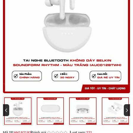
Mã SP:
HH192193
Đánh giá:
Lượt xem:
221