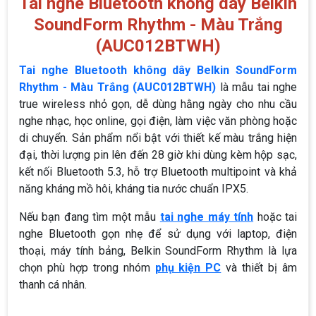
Tai nghe Bluetooth không dây Belkin
SoundForm Rhythm - Màu Trắng
(AUC012BTWH)
Tai nghe Bluetooth không dây Belkin SoundForm
Rhythm - Màu Trắng (AUC012BTWH)
là mẫu tai nghe
true wireless nhỏ gọn, dễ dùng hằng ngày cho nhu cầu
nghe nhạc, học online, gọi điện, làm việc văn phòng hoặc
di chuyển. Sản phẩm nổi bật với thiết kế màu trắng hiện
đại, thời lượng pin lên đến 28 giờ khi dùng kèm hộp sạc,
kết nối Bluetooth 5.3, hỗ trợ Bluetooth multipoint và khả
năng kháng mồ hôi, kháng tia nước chuẩn IPX5.
Nếu bạn đang tìm một mẫu
tai nghe máy tính
hoặc tai
nghe Bluetooth gọn nhẹ để sử dụng với laptop, điện
thoại, máy tính bảng, Belkin SoundForm Rhythm là lựa
chọn phù hợp trong nhóm
phụ kiện PC
và thiết bị âm
thanh cá nhân.