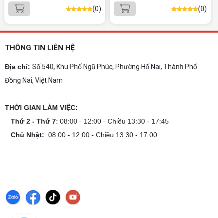
Cách tính công suất nguồn PC giúp bạn chọn PSU
(0)
(0)
phù hợp, đảm bảo hệ thống vận hành ổn định và
tối ưu chi phí. Xem ngay hướng dẫn tại đây
Cách kiểm tra tương thích linh kiện PC
dễ hiểu
THÔNG TIN LIÊN HỆ
Hướng dẫn kiểm tra tương thích linh kiện PC trước
khi build: socket CPU mainboard, chuẩn RAM,
Địa chỉ:
Số 540, Khu Phố Ngũ Phúc, Phường Hố Nai, Thành Phố
nguồn cho VGA và kích thước case. Có checklist
Đồng Nai, Việt Nam
copy nhanh.
Nâng cấp PC nên ưu tiên nâng gì trước ?
THỜI GIAN LÀM VIỆC:
Nâng cấp pc nên nâng gì trước để tối ưu chi phí và
tăng hiệu năng tối đa? Xem ngay thứ tự ưu tiên
Thứ 2 - Thứ 7
: 08:00 - 12:00 - Chiều 13:30 - 17:45
nâng cấp linh kiện PC chi tiết trong bài viết này!
Chủ Nhật:
08:00 - 12:00 - Chiều 13:30 - 17:00
PC gaming nóng quạt kêu to: Nguyên
nhân và Cách khắc phục
Tình trạng PC gaming nóng quạt kêu to khiến
máy giật lag, giảm tuổi thọ? Tìm hiểu ngay
nguyên nhân và cách khắc phục hiệu quả để máy
hoạt động êm ái.
CPU AMD Ryzen 7 7700X3D full box mới
ra mắt: Nhanh, Mạnh, Giá tốt