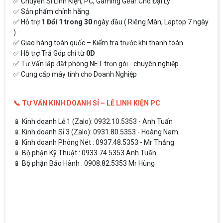
✅ Chuyên Sỉ Linh Kiện, PC, Gaming Gear Cho Đại Lý
✅ Sản phẩm chính hãng
✅ Hỗ trợ
1 Đổi 1 trong 30
ngày đầu ( Riêng Màn, Laptop 7 ngày
)
✅ Giao hàng toàn quốc – Kiểm tra trước khi thanh toán
✅ Hỗ trợ Trả Góp chỉ từ
0D
✅ Tư Vấn lắp đặt phòng NET trọn gói - chuyên nghiệp
✅ Cung cấp máy tính cho Doanh Nghiệp
📞 TƯ VẤN KINH DOANH SỈ – LẺ LINH KIỆN PC
📱 Kinh doanh Lẻ 1 (Zalo): 0932.10.5353 - Anh.Tuấn
📱 Kinh doanh Sỉ 3 (Zalo): 0931.80.5353 - Hoàng Nam
📱 Kinh doanh Phòng Nét : 0937.48.5353 - Mr Thắng
📱 Bộ phận Kỹ Thuật : 0933.74.5353 Anh Tuấn
📱 Bộ phận Bảo Hành : 0908.82.5353 Mr Hùng