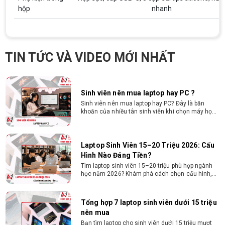
Revit SketchUp mạnh, mượt, tối ưu chi phí giúp
hộp
nhanh
dân thiết kế, kiến trúc vận hành mượt mà, không
giật lag.
Tư vấn mua PC cho sinh viên công nghệ
thông tin sử dụng
Hướng dẫn chọn PC cho sinh viên công nghệ
TIN TỨC VÀ VIDEO MỚI NHẤT
thông tin 2026 -2027. Tư vấn cấu hình học lập
trình, chạy Docker, máy ảo, Android Studio tối ưu
chi phí.
Sinh viên nên mua laptop hay PC ?
Sinh viên nên mua laptop hay PC? Đây là băn
khoăn của nhiều tân sinh viên khi chọn máy học
tập. Xem ngay phân tích để chọn thiết bị chuẩn
ngành, hợp túi tiền!
Laptop Sinh Viên 15–20 Triệu 2026: Cấu
Hình Nào Đáng Tiền?
Tìm laptop sinh viên 15–20 triệu phù hợp ngành
học năm 2026? Khám phá cách chọn cấu hình,
RAM, SSD, màn hình và khả năng nâng cấp hợp lý.
Tổng hợp 7 laptop sinh viên dưới 15 triệu
nên mua
Bạn tìm laptop cho sinh viên dưới 15 triệu mượt