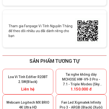
Tham gia Fanpage Vi Tính Nguyễn Thắng
để theo dõi nhiều ưu đãi dành riêng cho
bạn
SẢN PHẨM TƯƠNG TỰ
Tai nghe không dây
Loa Vi Tính Edifier R20BT
MCHOSE HW-V9-3 Pro -
2.5W(Black)
7.1 - Triple Modes (Sky
Liên hệ
1.150.000 đ
White) (Giữ lại Box để bảo
hành)
Webcam Logitech MX BRIO
Fan Led Xigmatek Infinity
4K Ultra HD
Pro 3 - ARGB (Black) (Xuôi)