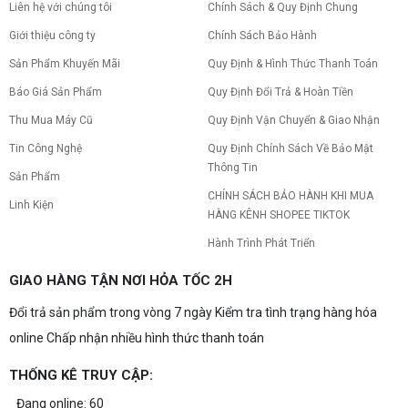
tăng hiệu năng tối đa? Xem ngay thứ tự ưu tiên
Liên hệ với chúng tôi
Chính Sách & Quy Định Chung
nâng cấp linh kiện PC chi tiết trong bài viết này!
Giới thiệu công ty
Chính Sách Bảo Hành
Sản Phẩm Khuyến Mãi
Quy Định & Hình Thức Thanh Toán
PC gaming nóng quạt kêu to: Nguyên
nhân và Cách khắc phục
Báo Giá Sản Phẩm
Quy Định Đổi Trả & Hoàn Tiền
Tình trạng PC gaming nóng quạt kêu to khiến
máy giật lag, giảm tuổi thọ? Tìm hiểu ngay
Thu Mua Máy Cũ
Quy Định Vận Chuyển & Giao Nhận
nguyên nhân và cách khắc phục hiệu quả để máy
Tin Công Nghệ
Quy Định Chính Sách Về Bảo Mật
hoạt động êm ái.
Thông Tin
CPU AMD Ryzen 7 7700X3D full box mới
Sản Phẩm
ra mắt: Nhanh, Mạnh, Giá tốt
CHÍNH SÁCH BẢO HÀNH KHI MUA
Linh Kiện
CPU AMD Ryzen 7 7700X3D chính thức ra mắt
HÀNG KÊNH SHOPEE TIKTOK
với công nghệ 3D V-Cache đỉnh cao, mang lại
hiệu năng chơi game vượt trội. Khám phá chi tiết
Hành Trình Phát Triển
ngay!
10 Nguyên nhân khiến PC gaming bị tụt
GIAO HÀNG TẬN NƠI HỎA TỐC 2H
FPS thường gặp
Đổi trả sản phẩm trong vòng 7 ngày Kiểm tra tình trạng hàng hóa
PC gaming bị tụt FPS sau một thời gian? Tìm hiểu
10 nguyên nhân khiến máy tụt FPS khi chơi game
online Chấp nhận nhiều hình thức thanh toán
và cách kiểm tra, khắc phục từng bước tại Vi Tính
Nguyễn Thắng.
THỐNG KÊ TRUY CẬP:
NVIDIA Hoãn Ra Mắt Dòng RTX 50
SUPER: Card Đã Tới Tay Đối Tác Nhưng
Đang online: 60