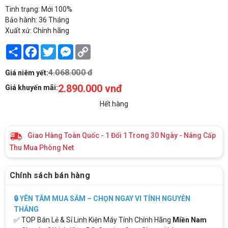
Tinh trạng: Mới 100%
Bảo hành: 36 Tháng
Xuất xứ: Chính hãng
Share
Facebook
Twitter
Messenger
Copy
Link
4.068.000 đ
Giá niêm yết:
2.890.000 vnđ
Giá khuyến mãi:
Hết hàng
Giao Hàng Toàn Quốc - 1 Đổi 1 Trong 30 Ngày - Nâng Cấp
Thu Mua Phòng Net
Chính sách bán hàng
🔒 YÊN TÂM MUA SẮM – CHỌN NGAY VI TÍNH NGUYỄN
THẮNG
✅ TOP Bán Lẻ & Sỉ Linh Kiện Máy Tính Chính Hãng
Miền Nam