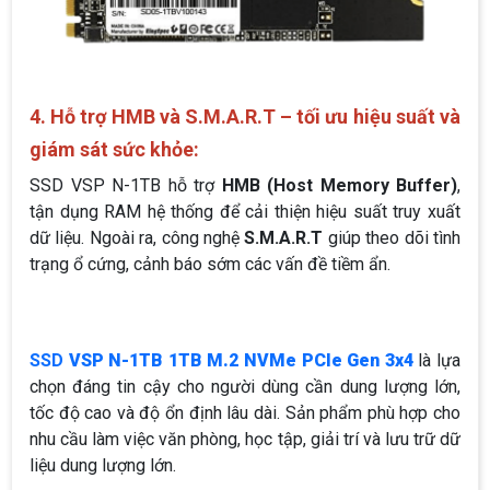
4. Hỗ trợ HMB và S.M.A.R.T – tối ưu hiệu suất và
giám sát sức khỏe:
SSD VSP N-1TB hỗ trợ
HMB (Host Memory Buffer)
,
tận dụng RAM hệ thống để cải thiện hiệu suất truy xuất
dữ liệu. Ngoài ra, công nghệ
S.M.A.R.T
giúp theo dõi tình
trạng ổ cứng, cảnh báo sớm các vấn đề tiềm ẩn.
SSD
VSP N-1TB 1TB M.2 NVMe PCIe Gen 3x4
là lựa
chọn đáng tin cậy cho người dùng cần dung lượng lớn,
tốc độ cao và độ ổn định lâu dài. Sản phẩm phù hợp cho
nhu cầu làm việc văn phòng, học tập, giải trí và lưu trữ dữ
liệu dung lượng lớn.