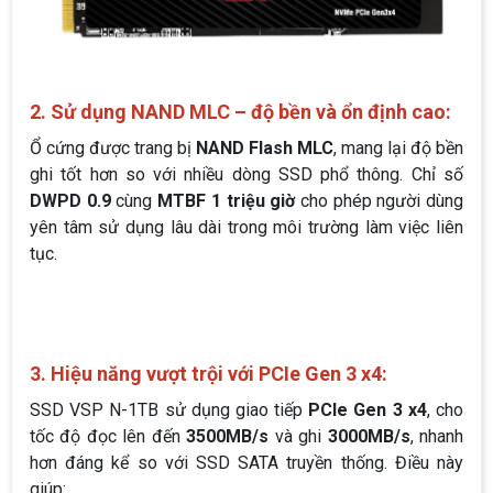
2. Sử dụng NAND MLC – độ bền và ổn định cao:
Ổ cứng được trang bị
NAND Flash MLC
, mang lại độ bền
ghi tốt hơn so với nhiều dòng SSD phổ thông. Chỉ số
DWPD 0.9
cùng
MTBF 1 triệu giờ
cho phép người dùng
yên tâm sử dụng lâu dài trong môi trường làm việc liên
tục.
3. Hiệu năng vượt trội với PCIe Gen 3 x4:
SSD VSP N-1TB sử dụng giao tiếp
PCIe Gen 3 x4
, cho
tốc độ đọc lên đến
3500MB/s
và ghi
3000MB/s
, nhanh
hơn đáng kể so với SSD SATA truyền thống. Điều này
giúp: