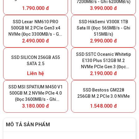
7200MB/s - Ghi 6200MB/s)
1.790.000 đ
3.990.000 đ
SSD Lexar NM610 PRO
SSD HikSemi V300X 1TB
500GB M.2 PCIe Gen3 x4
Sata III (Đọc 565MB/s - Ghi
NVMe (Đọc 3300MB/s - Ghi
515MB/s)
2.490.000 đ
2.990.000 đ
1700MB/s)
SSD SSTC Oceanic Whitetip
SSD SILICON 256GB A55
E130 Plus 512GB M.2
SATA 2.5
NVMe PCIe Gen 3 (Đọc
Liên hệ
2.190.000 đ
3200MB/s - Ghi 2700MB/s)
SSD MSI SPATIUM M450 V1
SSD Bestoss GM228
500GB M.2 NVMe PCIe 4.0
256GB M.2 PCIe 3.0 NVMe
(Đọc 3600MB/s - Ghi
3.180.000 đ
1.548.000 đ
2300MB/s)
MÔ TẢ SẢN PHẨM