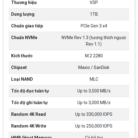
Thương hiệu
VSP
Dung lượng
1TB
Chuẩn giao tiếp
PCIe Gen 3 x4
Chuẩn NVMe
NVMe Rev 1.3 (tương thích ngược
Rev 1.1)
Top 18 tựa game PC huyền thoại gắn liền
với tuổi thơ của game thủ Việt vào những
Kích thước
M.2 2280
năm 2000
Top 18 tựa game PC huyền thoại gắn liền với tuổi
thơ của game thủ Việt vào những năm 2000
Chipset
Maxio / SanDisk
Loại NAND
MLC
Hãng ASRock Công Bố 2 dòng Card Đồ
Họa AMD Radeon™ RX 6600 XT
Tốc độ đọc tuần tự
Up to 3,500 MB/s
ASRock Công Bố Series Cạc Đồ Họa AMD
Radeon™ RX 6600 XT Cung Cấp Hiệu Suất Chơi
Tốc độ ghi tuần tự
Up to 3,000 MB/s
Game 1080p Tối Ưu
Random 4K Read
Up to 330,000 IOPS
Nên Hay Không Dùng Tivi Thay Cho Màn
Hình Máy Tính?
Random 4K Write
Up to 250,000 IOPS
Nhiều người dùng băn khoăn trong việc có nên sử
dụng tivi để làm màn hình máy tính hay không? Vì
HMB (Host Memory
Có hỗ trợ