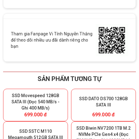
Tham gia Fanpage Vi Tính Nguyễn Thắng
để theo dõi nhiều ưu đãi dành riêng cho
bạn
SẢN PHẨM TƯƠNG TỰ
SSD Movespeed 128GB
SSD DATO DS700 128GB
SATA III (Đọc 540 MB/s -
SATA III
Ghi 400 MB/s)
699.000 đ
699.000 đ
SSD Biwin NV7200 1TB M.2
SSD SSTC M110
NVMe PCIe Gen4 x4 (Đọc
Megamouth 512GB SATA III