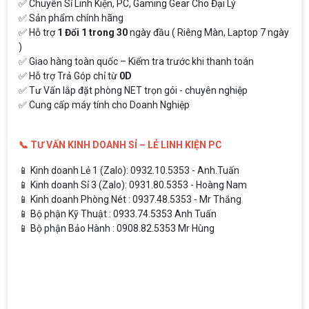
✅ Chuyên Sỉ Linh Kiện, PC, Gaming Gear Cho Đại Lý
✅ Sản phẩm chính hãng
✅ Hỗ trợ
1 Đổi 1 trong 30
ngày đầu ( Riêng Màn, Laptop 7 ngày
)
✅ Giao hàng toàn quốc – Kiểm tra trước khi thanh toán
✅ Hỗ trợ Trả Góp chỉ từ
0D
✅ Tư Vấn lắp đặt phòng NET trọn gói - chuyên nghiệp
✅ Cung cấp máy tính cho Doanh Nghiệp
📞 TƯ VẤN KINH DOANH SỈ – LẺ LINH KIỆN PC
📱 Kinh doanh Lẻ 1 (Zalo): 0932.10.5353 - Anh.Tuấn
📱 Kinh doanh Sỉ 3 (Zalo): 0931.80.5353 - Hoàng Nam
📱 Kinh doanh Phòng Nét : 0937.48.5353 - Mr Thắng
📱 Bộ phận Kỹ Thuật : 0933.74.5353 Anh Tuấn
📱 Bộ phận Bảo Hành : 0908.82.5353 Mr Hùng