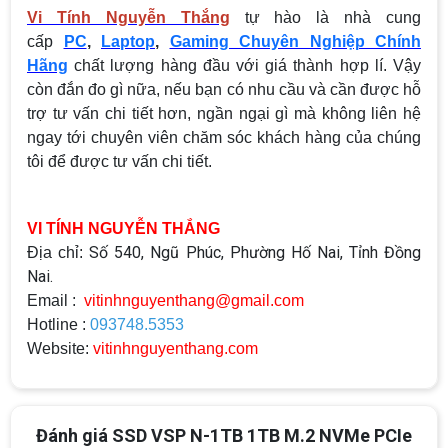
Vi Tính Nguyễn Thắng
tự hào là nhà cung
cấp
PC
,
Laptop
,
Gaming Chuyên Nghiệp Chính
Hãng
chất lượng hàng đầu với giá thành hợp lí. Vậy
còn đắn đo gì nữa, nếu bạn có nhu cầu và cần được hỗ
trợ tư vấn chi tiết hơn, ngần ngại gì mà không liên hệ
ngay tới chuyên viên chăm sóc khách hàng của chúng
tôi để được tư vấn chi tiết.
VI TÍNH NGUYỄN THẮNG
Số 540, Ngũ Phúc, Phường Hố Nai, Tỉnh Đồng
Địa chỉ:
Nai.
Email :
vitinhnguyenthang@gmail.com
Hotline :
093748.5353
Website:
vitinhnguyenthang.com
Đánh giá SSD VSP N-1TB 1TB M.2 NVMe PCIe