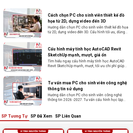
ngành trí tuệ nhân tạo chuẩn cấu hình tại Vi tính
Nguyễn Thắng!
Cách chọn PC cho sinh viên thiết kế đồ
họa từ 2D, dựng video đến 3D
Hướng dẫn chọn PC cho sinh viên thiết kế đồ họa
từ 2D, dựng video đến 3D. Cấu hình tối ưu, dùng
bền 4 năm đại học. Tư vấn lắp đặt tại Vi Tính
Nguyễn Thắng.
Cấu hình máy tính học AutoCAD Revit
SketchUp mạnh, mượt, giá ổn
Tìm hiểu ngay cấu hình máy tính học AutoCAD
Revit SketchUp mạnh, mượt, tối ưu chi phí giúp
dân thiết kế, kiến trúc vận hành mượt mà, không
giật lag.
Tư vấn mua PC cho sinh viên công nghệ
thông tin sử dụng
Hướng dẫn chọn PC cho sinh viên công nghệ
thông tin 2026 -2027. Tư vấn cấu hình học lập
trình, chạy Docker, máy ảo, Android Studio tối ưu
chi phí.
SP Tương Tự
SP Đã Xem
SP Liên Quan
Sinh viên nên mua laptop hay PC ?
Sinh viên nên mua laptop hay PC? Đây là băn
khoăn của nhiều tân sinh viên khi chọn máy học