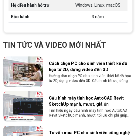
trí tương đương
Gói hỗ trợ vay ưu đãi: - Khoản vay lên đến 100
Hệ điều hành hỗ trợ
Windows, Linux, macOS
triệu đồng - Thủ tục cực kì đơn giản: bản sao
CMND và Hộ khẩu - Xét duyệt nhanh chóng trong
Bảo hành
3 năm
vòng 10 phút
Laptop cho sinh viên học ngành trí tuệ
nhân tạo 2026 - 2027
Từ tân sinh viên đến khi làm đồ án tốt nghiệp,
TIN TỨC VÀ VIDEO MỚI NHẤT
xem ngay cách chọn laptop cho sinh viên học
ngành trí tuệ nhân tạo chuẩn cấu hình tại Vi tính
Nguyễn Thắng!
Cách chọn PC cho sinh viên thiết kế đồ
họa từ 2D, dựng video đến 3D
Hướng dẫn chọn PC cho sinh viên thiết kế đồ họa
từ 2D, dựng video đến 3D. Cấu hình tối ưu, dùng
bền 4 năm đại học. Tư vấn lắp đặt tại Vi Tính
Nguyễn Thắng.
Cấu hình máy tính học AutoCAD Revit
SketchUp mạnh, mượt, giá ổn
Tìm hiểu ngay cấu hình máy tính học AutoCAD
Revit SketchUp mạnh, mượt, tối ưu chi phí giúp
dân thiết kế, kiến trúc vận hành mượt mà, không
giật lag.
Tư vấn mua PC cho sinh viên công nghệ