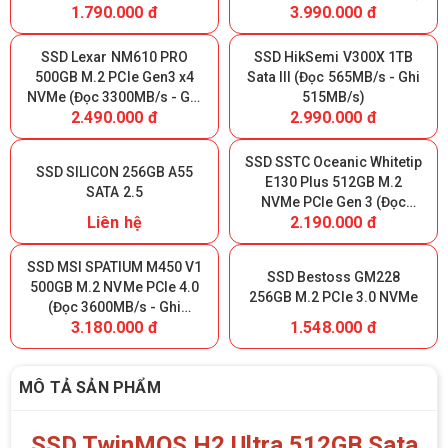
1.790.000 đ
3.990.000 đ
SSD Lexar NM610 PRO
SSD HikSemi V300X 1TB
500GB M.2 PCIe Gen3 x4
Sata III (Đọc 565MB/s - Ghi
NVMe (Đọc 3300MB/s - Ghi
515MB/s)
2.490.000 đ
2.990.000 đ
1700MB/s)
SSD SSTC Oceanic Whitetip
SSD SILICON 256GB A55
E130 Plus 512GB M.2
SATA 2.5
NVMe PCIe Gen 3 (Đọc
Liên hệ
2.190.000 đ
3200MB/s - Ghi 2700MB/s)
SSD MSI SPATIUM M450 V1
SSD Bestoss GM228
500GB M.2 NVMe PCIe 4.0
256GB M.2 PCIe 3.0 NVMe
(Đọc 3600MB/s - Ghi
3.180.000 đ
1.548.000 đ
2300MB/s)
MÔ TẢ SẢN PHẨM
SSD TwinMOS H2 Ultra 512GB Sata