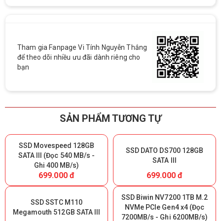
Tham gia Fanpage Vi Tính Nguyễn Thắng
để theo dõi nhiều ưu đãi dành riêng cho
bạn
SẢN PHẨM TƯƠNG TỰ
SSD Movespeed 128GB
SSD DATO DS700 128GB
SATA III (Đọc 540 MB/s -
SATA III
Ghi 400 MB/s)
699.000 đ
699.000 đ
SSD Biwin NV7200 1TB M.2
SSD SSTC M110
NVMe PCIe Gen4 x4 (Đọc
Megamouth 512GB SATA III
7200MB/s - Ghi 6200MB/s)