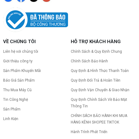
Cách kiểm tra tương thích linh kiện PC
dễ hiểu
Hướng dẫn kiểm tra tương thích linh kiện PC trước
khi build: socket CPU mainboard, chuẩn RAM,
nguồn cho VGA và kích thước case. Có checklist
copy nhanh.
Nâng cấp PC nên ưu tiên nâng gì trước ?
VỀ CHÚNG TÔI
HỖ TRỢ KHÁCH HÀNG
Nâng cấp pc nên nâng gì trước để tối ưu chi phí và
tăng hiệu năng tối đa? Xem ngay thứ tự ưu tiên
Liên hệ với chúng tôi
Chính Sách & Quy Định Chung
nâng cấp linh kiện PC chi tiết trong bài viết này!
Giới thiệu công ty
Chính Sách Bảo Hành
Sản Phẩm Khuyến Mãi
Quy Định & Hình Thức Thanh Toán
PC gaming nóng quạt kêu to: Nguyên
nhân và Cách khắc phục
Báo Giá Sản Phẩm
Quy Định Đổi Trả & Hoàn Tiền
Tình trạng PC gaming nóng quạt kêu to khiến
máy giật lag, giảm tuổi thọ? Tìm hiểu ngay
Thu Mua Máy Cũ
Quy Định Vận Chuyển & Giao Nhận
nguyên nhân và cách khắc phục hiệu quả để máy
Tin Công Nghệ
Quy Định Chính Sách Về Bảo Mật
hoạt động êm ái.
Thông Tin
CPU AMD Ryzen 7 7700X3D full box mới
Sản Phẩm
ra mắt: Nhanh, Mạnh, Giá tốt
CHÍNH SÁCH BẢO HÀNH KHI MUA
Linh Kiện
CPU AMD Ryzen 7 7700X3D chính thức ra mắt
HÀNG KÊNH SHOPEE TIKTOK
với công nghệ 3D V-Cache đỉnh cao, mang lại
hiệu năng chơi game vượt trội. Khám phá chi tiết
Hành Trình Phát Triển
ngay!