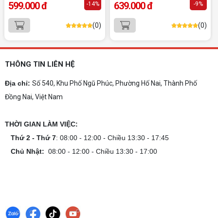
599.000 đ
639.000 đ
-14%
-9%
yêu cầu, giá tốt, uy tín
Dịch vụ build PC đồ họa tại Đồng Nai theo yêu
(0)
(0)
cầu uy tín, tối ưu cấu hình xử lý 3D và dựng video
mượt mà. Đăng ký nhận tư vấn và báo giá chi tiết
ngay.
10+ Mẫu laptop học sinh, sinh viên nên
mua 2026
THÔNG TIN LIÊN HỆ
Gợi ý 10+ mẫu laptop cho học sinh sinh viên
2026 theo ngân sách và ngành học: tiêu chí
Địa chỉ:
Số 540, Khu Phố Ngũ Phúc, Phường Hố Nai, Thành Phố
chọn, cấu hình nên có và cách kiểm tra máy
Đồng Nai, Việt Nam
trước khi mua.
Dịch vụ build PC gaming tại Đồng Nai uy
tín, chuyên nghiệp
THỜI GIAN LÀM VIỆC:
Dịch vụ build PC gaming tại Đồng Nai uy tín, cấu
hình mạnh, tối ưu chi phí, test máy tại chỗ. Khám
Thứ 2 - Thứ 7
: 08:00 - 12:00 - Chiều 13:30 - 17:45
phá ngay địa chỉ tư vấn và lắp đặt dàn PC chơi
Chủ Nhật:
08:00 - 12:00 - Chiều 13:30 - 17:00
game mượt mà!
Cách tính công suất nguồn PC chi tiết dễ
hiểu
Cách tính công suất nguồn PC giúp bạn chọn PSU
phù hợp, đảm bảo hệ thống vận hành ổn định và
tối ưu chi phí. Xem ngay hướng dẫn tại đây