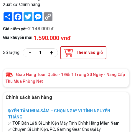
Xuất xứ: Chính hãng
Share
Facebook
Twitter
Messenger
Copy
Link
2.148.000 đ
Giá niêm yết:
1.590.000 vnđ
Giá khuyến mãi:
-
+
Số lượng:
Thêm vào giỏ
Giao Hàng Toàn Quốc - 1 Đổi 1 Trong 30 Ngày - Nâng Cấp
Thu Mua Phòng Net
Chính sách bán hàng
🔒 YÊN TÂM MUA SẮM – CHỌN NGAY VI TÍNH NGUYỄN
THẮNG
✅ TOP Bán Lẻ & Sỉ Linh Kiện Máy Tính Chính Hãng
Miền Nam
✅ Chuyên Sỉ Linh Kiện, PC, Gaming Gear Cho Đại Lý