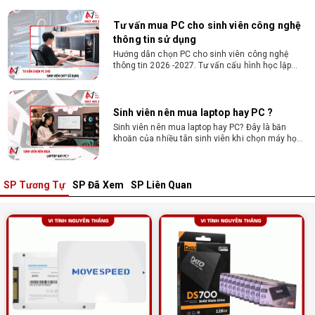
giật lag.
Tư vấn mua PC cho sinh viên công nghệ
thông tin sử dụng
Hướng dẫn chọn PC cho sinh viên công nghệ
thông tin 2026 -2027. Tư vấn cấu hình học lập
trình, chạy Docker, máy ảo, Android Studio tối ưu
chi phí.
Sinh viên nên mua laptop hay PC ?
Sinh viên nên mua laptop hay PC? Đây là băn
khoăn của nhiều tân sinh viên khi chọn máy học
tập. Xem ngay phân tích để chọn thiết bị chuẩn
ngành, hợp túi tiền!
SP Tương Tự
SP Đã Xem
SP Liên Quan
Laptop Sinh Viên 15–20 Triệu 2026: Cấu
Hình Nào Đáng Tiền?
Tìm laptop sinh viên 15–20 triệu phù hợp ngành
học năm 2026? Khám phá cách chọn cấu hình,
RAM, SSD, màn hình và khả năng nâng cấp hợp lý.
Tổng hợp 7 laptop sinh viên dưới 15 triệu
nên mua
Bạn tìm laptop cho sinh viên dưới 15 triệu mượt
mà, bền bỉ? Xem ngay gợi ý các thương hiệu