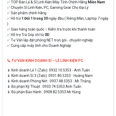
✅ TOP Bán Lẻ & Sỉ Linh Kiện Máy Tính Chính Hãng
Miền Nam
✅ Chuyên Sỉ Linh Kiện, PC, Gaming Gear Cho Đại Lý
✅ Sản phẩm chính hãng
✅ Hỗ trợ
1 Đổi 1 trong 30
ngày đầu ( Riêng Màn, Laptop 7 ngày
)
✅ Giao hàng toàn quốc – Kiểm tra trước khi thanh toán
✅ Hỗ trợ Trả Góp chỉ từ
0D
✅ Tư Vấn lắp đặt phòng NET trọn gói - chuyên nghiệp
✅ Cung cấp máy tính cho Doanh Nghiệp
📞 TƯ VẤN KINH DOANH SỈ – LẺ LINH KIỆN PC
📱 Kinh doanh Lẻ 1 (Zalo): 0932.10.5353 - Anh.Tuấn
📱 Kinh doanh Sỉ 3 (Zalo): 0931.80.5353 - Hoàng Nam
📱 Kinh doanh Phòng Nét : 0937.48.5353 - Mr Thắng
📱 Bộ phận Kỹ Thuật : 0933.74.5353 Anh Tuấn
📱 Bộ phận Bảo Hành : 0908.82.5353 Mr Hùng