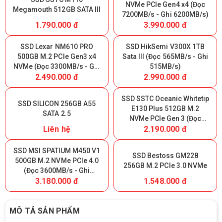
NVMe PCIe Gen4 x4 (Đọc
Megamouth 512GB SATA III
7200MB/s - Ghi 6200MB/s)
1.790.000 đ
3.990.000 đ
SSD Lexar NM610 PRO
SSD HikSemi V300X 1TB
500GB M.2 PCIe Gen3 x4
Sata III (Đọc 565MB/s - Ghi
NVMe (Đọc 3300MB/s - Ghi
515MB/s)
2.490.000 đ
2.990.000 đ
1700MB/s)
SSD SSTC Oceanic Whitetip
SSD SILICON 256GB A55
E130 Plus 512GB M.2
SATA 2.5
NVMe PCIe Gen 3 (Đọc
Liên hệ
2.190.000 đ
3200MB/s - Ghi 2700MB/s)
SSD MSI SPATIUM M450 V1
SSD Bestoss GM228
500GB M.2 NVMe PCIe 4.0
256GB M.2 PCIe 3.0 NVMe
(Đọc 3600MB/s - Ghi
3.180.000 đ
1.548.000 đ
2300MB/s)
MÔ TẢ SẢN PHẨM