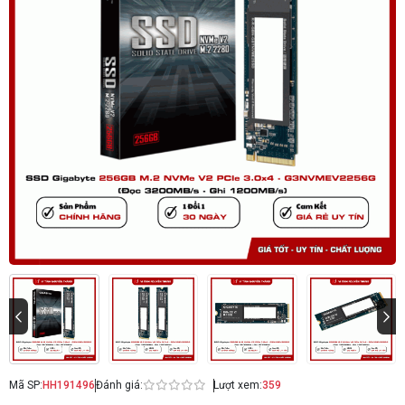
Mã SP:
HH191496
Đánh giá:
Lượt xem:
359