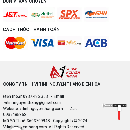
ĐƠN VỊ VẬN CHUYỂN
để chơi mượt 1080p và 2K? Nguyễn Thắng tư vấn
chi tiết CPU, VGA, RAM, nguồn theo đúng nhu cầu
chơi game của bạn.
Build PC gaming 15 triệu chơi được
game gì? Gợi ý cấu hình dễ nâng cấp
CÁCH THỨC THANH TOÁN
Build PC gaming 15 triệu chơi được game gì? Vi
tính Nguyễn Thắng gợi ý cấu hình esports mượt,
dễ nâng cấp CPU/VGA sau này, tư vấn miễn phí
theo đúng ngân sách.
Build PC Gaming theo ngân sách từ 10
đến 40 triệu
Build PC gaming theo ngân sách từ 10-40 triệu:
cách phân bổ CPU, GPU, RAM hợp lý, chọn
Intel/AMD và tránh sai tương thích. Tư vấn miễn
phí tại Vi tính Nguyễn Thắng.
CÔNG TY TNHH VI TÍNH NGUYỄN THẮNG BIÊN HÒA​
LÊN ĐỜI PC MÙA HÈ CÙNG COMBO
Điện thoại: 0937.485.353 - Email:
GIGABYTE & INTEL CORE ULTRA 200S
PLUS – NHẬN VOUCHER ĐẾN 800K
vitinhnguyenthang@gmail.com
Website: vitinhnguyenthang.com - Zalo :
0937485353
Mã Số Thuế: 3603709948 - Copyrights © 2024
Thông báo v/v sử dụng phần mềm bản
Vitinhnguyenthang.com. All Rights Reserved
quyền ( Vi tính Nguyễn Thắng)