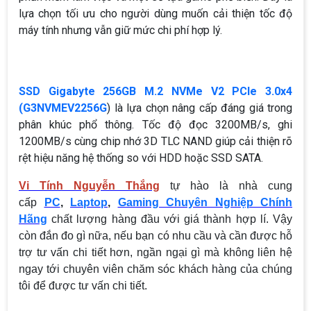
lựa chọn tối ưu cho người dùng muốn cải thiện tốc độ
máy tính nhưng vẫn giữ mức chi phí hợp lý.
SSD Gigabyte 256GB M.2 NVMe V2 PCIe 3.0x4
(G3NVMEV2256G
) là lựa chọn nâng cấp đáng giá trong
phân khúc phổ thông. Tốc độ đọc 3200MB/s, ghi
1200MB/s cùng chip nhớ 3D TLC NAND giúp cải thiện rõ
rệt hiệu năng hệ thống so với HDD hoặc SSD SATA.
Vi Tính Nguyễn Thắng
tự hào là nhà cung
cấp
PC
,
Laptop
,
Gaming Chuyên Nghiệp Chính
Hãng
chất lượng hàng đầu với giá thành hợp lí. Vậy
còn đắn đo gì nữa, nếu bạn có nhu cầu và cần được hỗ
trợ tư vấn chi tiết hơn, ngần ngại gì mà không liên hệ
ngay tới chuyên viên chăm sóc khách hàng của chúng
tôi để được tư vấn chi tiết.