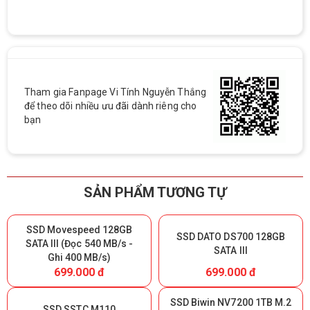
Tham gia Fanpage Vi Tính Nguyễn Thắng
để theo dõi nhiều ưu đãi dành riêng cho
bạn
SẢN PHẨM TƯƠNG TỰ
SSD Movespeed 128GB
SSD DATO DS700 128GB
SATA III (Đọc 540 MB/s -
SATA III
Ghi 400 MB/s)
699.000 đ
699.000 đ
SSD Biwin NV7200 1TB M.2
SSD SSTC M110