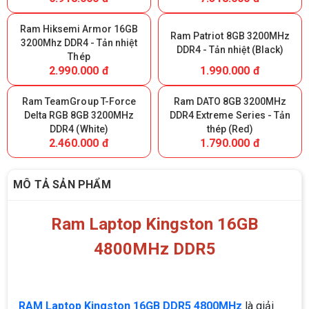
Intel XMP & AMD EXPO,
1.35V
Ram Hiksemi Armor 16GB
Ram Patriot 8GB 3200MHz
3200Mhz DDR4 - Tản nhiệt
DDR4 - Tản nhiệt (Black)
Thép
2.990.000 đ
1.990.000 đ
Ram TeamGroup T-Force
Ram DATO 8GB 3200MHz
Delta RGB 8GB 3200MHz
DDR4 Extreme Series - Tản
DDR4 (White)
thép (Red)
2.460.000 đ
1.790.000 đ
MÔ TẢ SẢN PHẨM
Ram Laptop Kingston 16GB
4800MHz DDR5
RAM Laptop Kingston 16GB DDR5 4800MHz
là giải