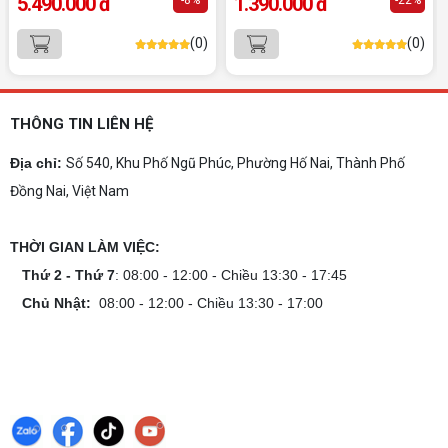
5.490.000 đ
1.390.000 đ
mua 2026
Gợi ý 10+ mẫu laptop cho học sinh sinh viên
(0)
(0)
2026 theo ngân sách và ngành học: tiêu chí
chọn, cấu hình nên có và cách kiểm tra máy
trước khi mua.
Dịch vụ build PC gaming tại Đồng Nai uy
THÔNG TIN LIÊN HỆ
tín, chuyên nghiệp
Dịch vụ build PC gaming tại Đồng Nai uy tín, cấu
Địa chỉ:
Số 540, Khu Phố Ngũ Phúc, Phường Hố Nai, Thành Phố
hình mạnh, tối ưu chi phí, test máy tại chỗ. Khám
phá ngay địa chỉ tư vấn và lắp đặt dàn PC chơi
Đồng Nai, Việt Nam
game mượt mà!
Cách tính công suất nguồn PC chi tiết dễ
hiểu
THỜI GIAN LÀM VIỆC:
Cách tính công suất nguồn PC giúp bạn chọn PSU
Thứ 2 - Thứ 7
: 08:00 - 12:00 - Chiều 13:30 - 17:45
phù hợp, đảm bảo hệ thống vận hành ổn định và
tối ưu chi phí. Xem ngay hướng dẫn tại đây
Chủ Nhật:
08:00 - 12:00 - Chiều 13:30 - 17:00
Cách kiểm tra tương thích linh kiện PC
dễ hiểu
Hướng dẫn kiểm tra tương thích linh kiện PC trước
khi build: socket CPU mainboard, chuẩn RAM,
nguồn cho VGA và kích thước case. Có checklist
copy nhanh.