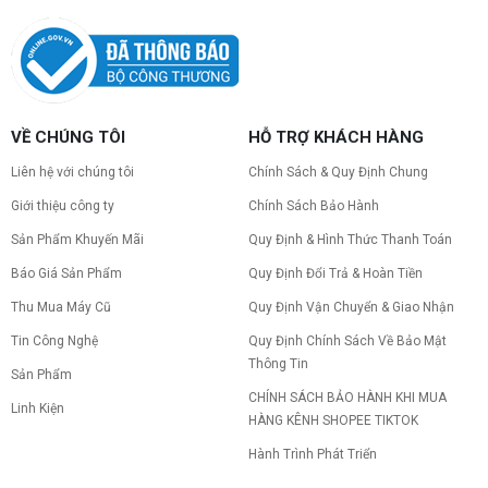
Nâng cấp PC nên ưu tiên nâng gì trước ?
Nâng cấp pc nên nâng gì trước để tối ưu chi phí và
tăng hiệu năng tối đa? Xem ngay thứ tự ưu tiên
nâng cấp linh kiện PC chi tiết trong bài viết này!
PC gaming nóng quạt kêu to: Nguyên
VỀ CHÚNG TÔI
HỖ TRỢ KHÁCH HÀNG
nhân và Cách khắc phục
Tình trạng PC gaming nóng quạt kêu to khiến
Liên hệ với chúng tôi
Chính Sách & Quy Định Chung
máy giật lag, giảm tuổi thọ? Tìm hiểu ngay
nguyên nhân và cách khắc phục hiệu quả để máy
Giới thiệu công ty
Chính Sách Bảo Hành
hoạt động êm ái.
Sản Phẩm Khuyến Mãi
Quy Định & Hình Thức Thanh Toán
CPU AMD Ryzen 7 7700X3D full box mới
ra mắt: Nhanh, Mạnh, Giá tốt
Báo Giá Sản Phẩm
Quy Định Đổi Trả & Hoàn Tiền
CPU AMD Ryzen 7 7700X3D chính thức ra mắt
Thu Mua Máy Cũ
Quy Định Vận Chuyển & Giao Nhận
với công nghệ 3D V-Cache đỉnh cao, mang lại
hiệu năng chơi game vượt trội. Khám phá chi tiết
Tin Công Nghệ
Quy Định Chính Sách Về Bảo Mật
ngay!
Thông Tin
10 Nguyên nhân khiến PC gaming bị tụt
Sản Phẩm
FPS thường gặp
CHÍNH SÁCH BẢO HÀNH KHI MUA
Linh Kiện
PC gaming bị tụt FPS sau một thời gian? Tìm hiểu
HÀNG KÊNH SHOPEE TIKTOK
10 nguyên nhân khiến máy tụt FPS khi chơi game
và cách kiểm tra, khắc phục từng bước tại Vi Tính
Hành Trình Phát Triển
Nguyễn Thắng.