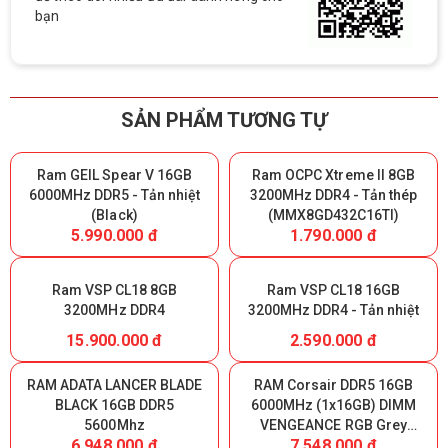
bạn
SẢN PHẨM TƯƠNG TỰ
Ram GEIL Spear V 16GB
Ram OCPC Xtreme II 8GB
6000MHz DDR5 - Tản nhiệt
3200MHz DDR4 - Tản thép
(Black)
(MMX8GD432C16TI)
5.990.000 đ
1.790.000 đ
Ram VSP CL18 8GB
Ram VSP CL18 16GB
3200MHz DDR4
3200MHz DDR4 - Tản nhiệt
15.900.000 đ
2.590.000 đ
RAM ADATA LANCER BLADE
RAM Corsair DDR5 16GB
BLACK 16GB DDR5
6000MHz (1x16GB) DIMM
5600Mhz
VENGEANCE RGB Grey
6.948.000 đ
7.548.000 đ
Heatspreader, RGB LED,