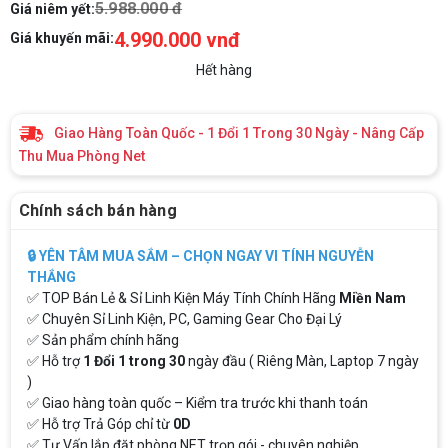
5.988.000 đ
Giá niêm yết:
4.990.000 vnđ
Giá khuyến mãi:
Hết hàng
Giao Hàng Toàn Quốc - 1 Đổi 1 Trong 30 Ngày - Nâng Cấp
Thu Mua Phòng Net
Chính sách bán hàng
🔒 YÊN TÂM MUA SẮM – CHỌN NGAY VI TÍNH NGUYỄN
THẮNG
✅ TOP Bán Lẻ & Sỉ Linh Kiện Máy Tính Chính Hãng
Miền Nam
✅ Chuyên Sỉ Linh Kiện, PC, Gaming Gear Cho Đại Lý
✅ Sản phẩm chính hãng
✅ Hỗ trợ
1 Đổi 1 trong 30
ngày đầu ( Riêng Màn, Laptop 7 ngày
)
✅ Giao hàng toàn quốc – Kiểm tra trước khi thanh toán
✅ Hỗ trợ Trả Góp chỉ từ
0D
✅ Tư Vấn lắp đặt phòng NET trọn gói - chuyên nghiệp