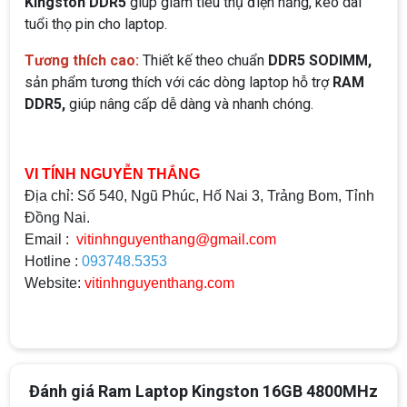
Kingston DDR5
giúp giảm tiêu thụ điện năng, kéo dài
tuổi thọ pin cho laptop.
Tương thích cao:
Thiết kế theo chuẩn
DDR5 SODIMM,
sản phẩm tương thích với các dòng laptop hỗ trợ
RAM
DDR5,
giúp nâng cấp dễ dàng và nhanh chóng.
VI TÍNH NGUYỄN THẮNG
Địa chỉ: Số 540, Ngũ Phúc, Hố Nai 3, Trảng Bom, Tỉnh
Đồng Nai.
Email :
vitinhnguyenthang@gmail.com
Hotline :
093748.5353
Top 18 tựa game PC huyền thoại gắn liền
Website:
vitinhnguyenthang.com
với tuổi thơ của game thủ Việt vào những
năm 2000
Top 18 tựa game PC huyền thoại gắn liền với tuổi
thơ của game thủ Việt vào những năm 2000
Hãng ASRock Công Bố 2 dòng Card Đồ
Đánh giá Ram Laptop Kingston 16GB 4800MHz
Họa AMD Radeon™ RX 6600 XT