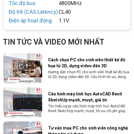
Tốc độ bus
4800MHz
Gói hỗ trợ vay ưu đãi: - Khoản vay lên đến 100
triệu đồng - Thủ tục cực kì đơn giản: bản sao
Độ trễ (CAS Latency)
CL40
CMND và Hộ khẩu - Xét duyệt nhanh chóng trong
vòng 10 phút
Điện áp hoạt động
1.1V
Cách chọn PC cho sinh viên thiết kế đồ
họa từ 2D, dựng video đến 3D
Hướng dẫn chọn PC cho sinh viên thiết kế đồ họa
TIN TỨC VÀ VIDEO MỚI NHẤT
từ 2D, dựng video đến 3D. Cấu hình tối ưu, dùng
bền 4 năm đại học. Tư vấn lắp đặt tại Vi Tính
Nguyễn Thắng.
Cấu hình máy tính học AutoCAD Revit
SketchUp mạnh, mượt, giá ổn
Tìm hiểu ngay cấu hình máy tính học AutoCAD
Revit SketchUp mạnh, mượt, tối ưu chi phí giúp
dân thiết kế, kiến trúc vận hành mượt mà, không
giật lag.
Tư vấn mua PC cho sinh viên công nghệ
thông tin sử dụng
Hướng dẫn chọn PC cho sinh viên công nghệ
thông tin 2026 -2027. Tư vấn cấu hình học lập
trình, chạy Docker, máy ảo, Android Studio tối ưu
chi phí.
Sinh viên nên mua laptop hay PC ?