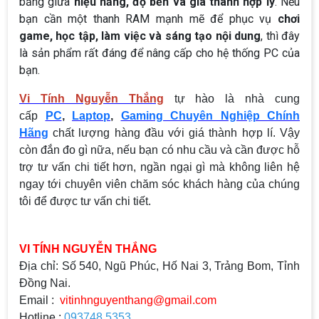
bằng giữa
hiệu năng, độ bền và giá thành hợp lý
. Nếu
bạn cần một thanh RAM mạnh mẽ để phục vụ
chơi
game, học tập, làm việc và sáng tạo nội dung
, thì đây
là sản phẩm rất đáng để nâng cấp cho hệ thống PC của
bạn.
Vi Tính Nguyễn Thắng
tự hào là nhà cung
cấp
PC
,
Laptop
,
Gaming Chuyên Nghiệp Chính
Hãng
chất lượng hàng đầu với giá thành hợp lí. Vậy
còn đắn đo gì nữa, nếu bạn có nhu cầu và cần được hỗ
trợ tư vấn chi tiết hơn, ngần ngại gì mà không liên hệ
ngay tới chuyên viên chăm sóc khách hàng của chúng
tôi để được tư vấn chi tiết.
VI TÍNH NGUYỄN THẮNG
Địa chỉ: Số 540, Ngũ Phúc, Hố Nai 3, Trảng Bom, Tỉnh
Đồng Nai.
Email :
vitinhnguyenthang@gmail.com
Hotline :
093748.5353