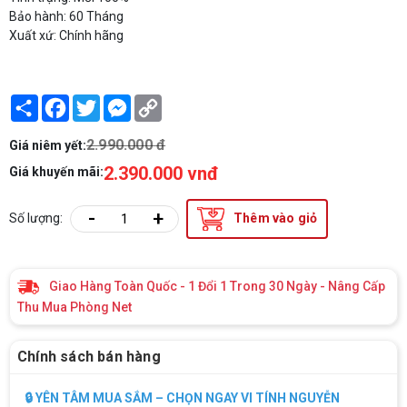
Bảo hành: 60 Tháng
Xuất xứ: Chính hãng
Share
Facebook
Twitter
Messenger
Copy
Link
2.990.000 đ
Giá niêm yết:
2.390.000 vnđ
Giá khuyến mãi:
-
+
Số lượng:
Thêm vào giỏ
Giao Hàng Toàn Quốc - 1 Đổi 1 Trong 30 Ngày - Nâng Cấp
Thu Mua Phòng Net
Chính sách bán hàng
🔒 YÊN TÂM MUA SẮM – CHỌN NGAY VI TÍNH NGUYỄN