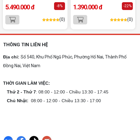
Dịch vụ build PC đồ họa tại Đồng Nai theo
5.490.000 đ
1.390.000 đ
-8%
-22%
yêu cầu, giá tốt, uy tín
Dịch vụ build PC đồ họa tại Đồng Nai theo yêu
(0)
(0)
cầu uy tín, tối ưu cấu hình xử lý 3D và dựng video
mượt mà. Đăng ký nhận tư vấn và báo giá chi tiết
ngay.
10+ Mẫu laptop học sinh, sinh viên nên
mua 2026
THÔNG TIN LIÊN HỆ
Gợi ý 10+ mẫu laptop cho học sinh sinh viên
2026 theo ngân sách và ngành học: tiêu chí
Địa chỉ:
Số 540, Khu Phố Ngũ Phúc, Phường Hố Nai, Thành Phố
chọn, cấu hình nên có và cách kiểm tra máy
Đồng Nai, Việt Nam
trước khi mua.
Dịch vụ build PC gaming tại Đồng Nai uy
tín, chuyên nghiệp
THỜI GIAN LÀM VIỆC:
Dịch vụ build PC gaming tại Đồng Nai uy tín, cấu
hình mạnh, tối ưu chi phí, test máy tại chỗ. Khám
Thứ 2 - Thứ 7
: 08:00 - 12:00 - Chiều 13:30 - 17:45
phá ngay địa chỉ tư vấn và lắp đặt dàn PC chơi
Chủ Nhật:
08:00 - 12:00 - Chiều 13:30 - 17:00
game mượt mà!
Cách tính công suất nguồn PC chi tiết dễ
hiểu
Cách tính công suất nguồn PC giúp bạn chọn PSU
phù hợp, đảm bảo hệ thống vận hành ổn định và
tối ưu chi phí. Xem ngay hướng dẫn tại đây