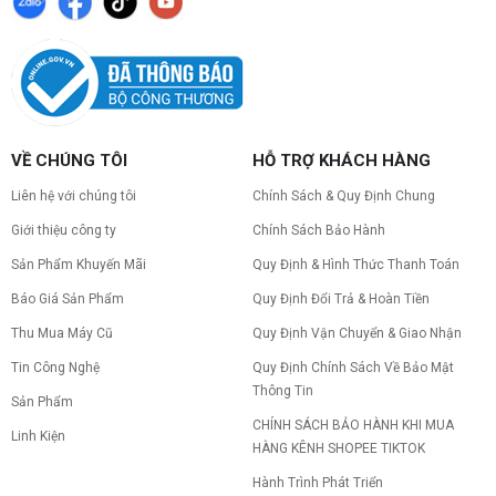
Cách kiểm tra tương thích linh kiện PC
dễ hiểu
Hướng dẫn kiểm tra tương thích linh kiện PC trước
khi build: socket CPU mainboard, chuẩn RAM,
nguồn cho VGA và kích thước case. Có checklist
copy nhanh.
Nâng cấp PC nên ưu tiên nâng gì trước ?
VỀ CHÚNG TÔI
HỖ TRỢ KHÁCH HÀNG
Nâng cấp pc nên nâng gì trước để tối ưu chi phí và
tăng hiệu năng tối đa? Xem ngay thứ tự ưu tiên
Liên hệ với chúng tôi
Chính Sách & Quy Định Chung
nâng cấp linh kiện PC chi tiết trong bài viết này!
Giới thiệu công ty
Chính Sách Bảo Hành
Sản Phẩm Khuyến Mãi
Quy Định & Hình Thức Thanh Toán
PC gaming nóng quạt kêu to: Nguyên
nhân và Cách khắc phục
Báo Giá Sản Phẩm
Quy Định Đổi Trả & Hoàn Tiền
Tình trạng PC gaming nóng quạt kêu to khiến
máy giật lag, giảm tuổi thọ? Tìm hiểu ngay
Thu Mua Máy Cũ
Quy Định Vận Chuyển & Giao Nhận
nguyên nhân và cách khắc phục hiệu quả để máy
Tin Công Nghệ
Quy Định Chính Sách Về Bảo Mật
hoạt động êm ái.
Thông Tin
CPU AMD Ryzen 7 7700X3D full box mới
Sản Phẩm
ra mắt: Nhanh, Mạnh, Giá tốt
CHÍNH SÁCH BẢO HÀNH KHI MUA
Linh Kiện
CPU AMD Ryzen 7 7700X3D chính thức ra mắt
HÀNG KÊNH SHOPEE TIKTOK
với công nghệ 3D V-Cache đỉnh cao, mang lại
hiệu năng chơi game vượt trội. Khám phá chi tiết
Hành Trình Phát Triển
ngay!