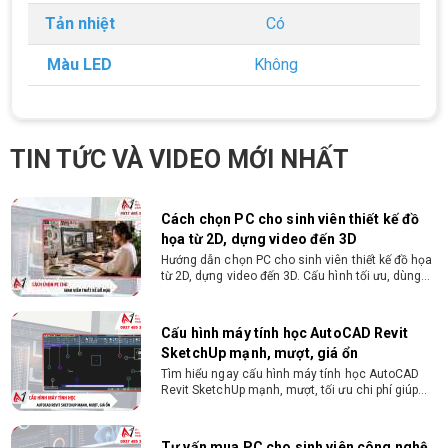
NGUYỄN THẮNG 2026
Tản nhiệt
Có
Yêu cầu công việc Tốt nghiệp Cao đẳng , Đại học
chuyên ngành CNTT , QTKD hoặc các ngành liên
Màu LED
Không
quan. Ưu tiên biết tiếng Anh cơ bản Có khả năng
làm việc độc lập 24/7 Trung thực, chịu khó, có
tinh thần học hỏi, sáng tạo, tinh thần trách nhiệm
cao, quyết đoán. Kinh nghiệm ít nhất 2 năm ở vị
ĐIỀU KIỆN TRẢ GÓP HDSAIGON
trí tương đương
Gói hỗ trợ vay ưu đãi: - Khoản vay lên đến 100
TIN TỨC VÀ VIDEO MỚI NHẤT
triệu đồng - Thủ tục cực kì đơn giản: bản sao
CMND và Hộ khẩu - Xét duyệt nhanh chóng trong
vòng 10 phút
Cách chọn PC cho sinh viên thiết kế đồ
họa từ 2D, dựng video đến 3D
Hướng dẫn chọn PC cho sinh viên thiết kế đồ họa
từ 2D, dựng video đến 3D. Cấu hình tối ưu, dùng
bền 4 năm đại học. Tư vấn lắp đặt tại Vi Tính
Nguyễn Thắng.
Cấu hình máy tính học AutoCAD Revit
SketchUp mạnh, mượt, giá ổn
Tìm hiểu ngay cấu hình máy tính học AutoCAD
Revit SketchUp mạnh, mượt, tối ưu chi phí giúp
dân thiết kế, kiến trúc vận hành mượt mà, không
giật lag.
Tư vấn mua PC cho sinh viên công nghệ