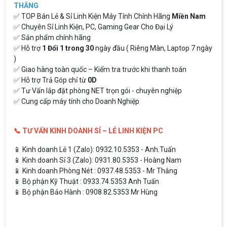
THẮNG
✅ TOP Bán Lẻ & Sỉ Linh Kiện Máy Tính Chính Hãng
Miền Nam
✅ Chuyên Sỉ Linh Kiện, PC, Gaming Gear Cho Đại Lý
✅ Sản phẩm chính hãng
✅ Hỗ trợ
1 Đổi 1 trong 30
ngày đầu ( Riêng Màn, Laptop 7 ngày
)
✅ Giao hàng toàn quốc – Kiểm tra trước khi thanh toán
✅ Hỗ trợ Trả Góp chỉ từ
0D
✅ Tư Vấn lắp đặt phòng NET trọn gói - chuyên nghiệp
✅ Cung cấp máy tính cho Doanh Nghiệp
📞 TƯ VẤN KINH DOANH SỈ – LẺ LINH KIỆN PC
📱 Kinh doanh Lẻ 1 (Zalo): 0932.10.5353 - Anh.Tuấn
📱 Kinh doanh Sỉ 3 (Zalo): 0931.80.5353 - Hoàng Nam
📱 Kinh doanh Phòng Nét : 0937.48.5353 - Mr Thắng
📱 Bộ phận Kỹ Thuật : 0933.74.5353 Anh Tuấn
📱 Bộ phận Bảo Hành : 0908.82.5353 Mr Hùng