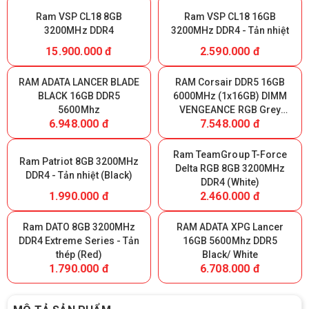
Ram VSP CL18 8GB
Ram VSP CL18 16GB
3200MHz DDR4
3200MHz DDR4 - Tản nhiệt
15.900.000 đ
2.590.000 đ
RAM ADATA LANCER BLADE
RAM Corsair DDR5 16GB
BLACK 16GB DDR5
6000MHz (1x16GB) DIMM
5600Mhz
VENGEANCE RGB Grey
6.948.000 đ
7.548.000 đ
Heatspreader, RGB LED,
Intel XMP & AMD EXPO,
1.35V
Ram TeamGroup T-Force
Ram Patriot 8GB 3200MHz
Delta RGB 8GB 3200MHz
DDR4 - Tản nhiệt (Black)
DDR4 (White)
1.990.000 đ
2.460.000 đ
Ram DATO 8GB 3200MHz
RAM ADATA XPG Lancer
DDR4 Extreme Series - Tản
16GB 5600Mhz DDR5
thép (Red)
Black/ White
1.790.000 đ
6.708.000 đ