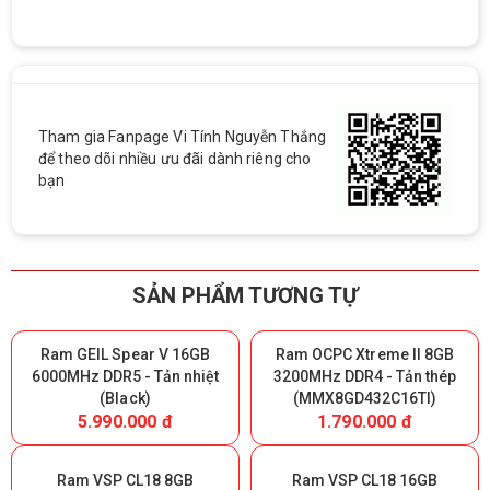
Tham gia Fanpage Vi Tính Nguyễn Thắng
để theo dõi nhiều ưu đãi dành riêng cho
bạn
SẢN PHẨM TƯƠNG TỰ
Ram GEIL Spear V 16GB
Ram OCPC Xtreme II 8GB
6000MHz DDR5 - Tản nhiệt
3200MHz DDR4 - Tản thép
(Black)
(MMX8GD432C16TI)
5.990.000 đ
1.790.000 đ
Ram VSP CL18 8GB
Ram VSP CL18 16GB