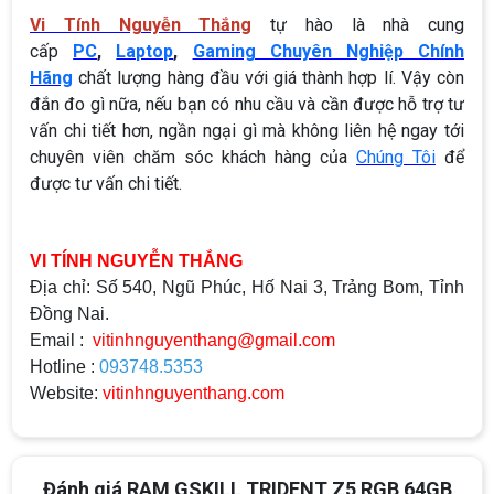
Vi Tính Nguyễn Thắng
tự hào là nhà cung
cấp
PC
,
Laptop
,
Gaming Chuyên Nghiệp Chính
Hãng
chất lượng hàng đầu với giá thành hợp lí. Vậy còn
đắn đo gì nữa, nếu bạn có nhu cầu và cần được hỗ trợ tư
vấn chi tiết hơn, ngần ngại gì mà không liên hệ ngay tới
chuyên viên chăm sóc khách hàng của
Chúng Tôi
để
được tư vấn chi tiết.
VI TÍNH NGUYỄN THẮNG
Địa chỉ: Số 540, Ngũ Phúc, Hố Nai 3, Trảng Bom, Tỉnh
Đồng Nai.
Email :
vitinhnguyenthang@gmail.com
Hotline :
093748.5353
Website:
vitinhnguyenthang.com
Đánh giá RAM GSKILL TRIDENT Z5 RGB 64GB