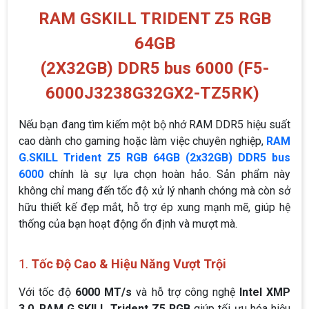
RAM GSKILL TRIDENT Z5 RGB
64GB
(2X32GB) DDR5 bus 6000 (F5-
6000J3238G32GX2-TZ5RK)
Nếu bạn đang tìm kiếm một bộ nhớ RAM DDR5 hiệu suất
cao dành cho gaming hoặc làm việc chuyên nghiệp,
RAM
G.SKILL Trident Z5 RGB 64GB (2x32GB) DDR5 bus
6000
chính là sự lựa chọn hoàn hảo. Sản phẩm này
không chỉ mang đến tốc độ xử lý nhanh chóng mà còn sở
hữu thiết kế đẹp mắt, hỗ trợ ép xung mạnh mẽ, giúp hệ
thống của bạn hoạt động ổn định và mượt mà.
1.
Tốc Độ Cao & Hiệu Năng Vượt Trội
Với tốc độ
6000 MT/s
và hỗ trợ công nghệ
Intel XMP
3.0
,
RAM G.SKILL Trident Z5 RGB
giúp tối ưu hóa hiệu