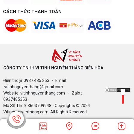
Build PC gaming 15 triệu chơi được
game gì? Gợi ý cấu hình dễ nâng cấp
CÁCH THỨC THANH TOÁN
Build PC gaming 15 triệu chơi được game gì? Vi
tính Nguyễn Thắng gợi ý cấu hình esports mượt,
dễ nâng cấp CPU/VGA sau này, tư vấn miễn phí
theo đúng ngân sách.
Build PC Gaming theo ngân sách từ 10
đến 40 triệu
Build PC gaming theo ngân sách từ 10-40 triệu:
cách phân bổ CPU, GPU, RAM hợp lý, chọn
Intel/AMD và tránh sai tương thích. Tư vấn miễn
phí tại Vi tính Nguyễn Thắng.
CÔNG TY TNHH VI TÍNH NGUYỄN THẮNG BIÊN HÒA​
LÊN ĐỜI PC MÙA HÈ CÙNG COMBO
Điện thoại: 0937.485.353 - Email:
GIGABYTE & INTEL CORE ULTRA 200S
PLUS – NHẬN VOUCHER ĐẾN 800K
vitinhnguyenthang@gmail.com
Website: vitinhnguyenthang.com - Zalo :
0937485353
Mã Số Thuế: 3603709948 - Copyrights © 2024
Thông báo v/v sử dụng phần mềm bản
Vitinhnguyenthang.com. All Rights Reserved
quyền ( Vi tính Nguyễn Thắng)