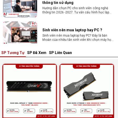
Hướng dẫn chọn PC cho sinh viên công nghệ
thông tin 2026 -2027. Tư vấn cấu hình học lập
trình, chạy Docker, máy ảo, Android Studio tối ưu
chi phí.
Sinh viên nên mua laptop hay PC ?
Sinh viên nên mua laptop hay PC? Đây là băn
khoăn của nhiều tân sinh viên khi chọn máy học
tập. Xem ngay phân tích để chọn thiết bị chuẩn
ngành, hợp túi tiền!
SP Tương Tự
SP Đã Xem
SP Liên Quan
Laptop Sinh Viên 15–20 Triệu 2026: Cấu
Hình Nào Đáng Tiền?
Tìm laptop sinh viên 15–20 triệu phù hợp ngành
học năm 2026? Khám phá cách chọn cấu hình,
RAM, SSD, màn hình và khả năng nâng cấp hợp lý.
Tổng hợp 7 laptop sinh viên dưới 15 triệu
nên mua
Bạn tìm laptop cho sinh viên dưới 15 triệu mượt
mà, bền bỉ? Xem ngay gợi ý các thương hiệu
laptop bền, cấu hình mạnh cho sinh viên sử dụng
4 năm đại học.
Dịch vụ build PC đồ họa tại Đồng Nai theo