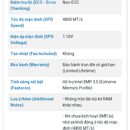
Kiểm tra lỗi (ECC - Error
Non-ECC
thơ của game thủ Việt vào những năm 2000
Checking)
Tốc độ mặc định (SPD
4800 MT/s
Hãng ASRock Công Bố 2 dòng Card Đồ
Speed)
Họa AMD Radeon™ RX 6600 XT
ASRock Công Bố Series Cạc Đồ Họa AMD
Điện áp mặc định (SPD
1.10V
Radeon™ RX 6600 XT Cung Cấp Hiệu Suất Chơi
Game 1080p Tối Ưu
Voltage)
Tản nhiệt (Fan Included)
Không
Nên Hay Không Dùng Tivi Thay Cho Màn
Hình Máy Tính?
Bảo hành (Warranty)
Bảo hành trọn đời có giới hạn
Nhiều người dùng băn khoăn trong việc có nên sử
dụng tivi để làm màn hình máy tính hay không? Vì
(Limited Lifetime)
giữa màn hình máy tính và tivi có rất nhiều sự
khác biệt, nên chúng ta cần cân nhắc trước khi
Tính năng nổi bật
Hỗ trợ Intel XMP 3.0 (Extreme
chọn thiết bị này thay thế thiết bị kia
ĐIỀU KIỆN TRẢ GÓP HOME CREDIT TẠI VI
(Features)
Memory Profile)
TÍNH NGUYỄN THẮNG
Lưu ý thêm (Additional
- Không trộn lẫn bộ kit RAM
1. Điều kiện trả góp Công dân Việt Nam, độ tuổi
20-60 (nam), 20-55 (nữ). Có CCCD/Thẻ Căn cước
Notes)
khác nhau.
chính chủ còn hiệu lực. Không có lịch sử nợ xấu
tại các tổ chức tín dụng.
- Khi chưa kích hoạt XMP, bộ
THÔNG TIN TUYỂN DỤNG VI TÍNH
nhớ sẽ khởi động ở tốc độ mặc
NGUYỄN THẮNG 2026
định (4800 MT/s).