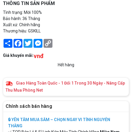
THÔNG TIN SẢN PHẨM
Tình trạng: Mới 100%
Bảo hành: 36 Tháng
Xuất xứ: Chính hãng
Thương hiệu: GSKILL
Share
Facebook
Twitter
Messenger
Copy
Link
vnđ
Giá khuyến mãi:
Hết hàng
Giao Hàng Toàn Quốc - 1 Đổi 1 Trong 30 Ngày - Nâng Cấp
Thu Mua Phòng Net
Chính sách bán hàng
🔒 YÊN TÂM MUA SẮM – CHỌN NGAY VI TÍNH NGUYỄN
THẮNG
✅ TOP Bán Lẻ & Sỉ Linh Kiện Máy Tính Chính Hãng
Miền Nam