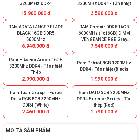
3200MHz DDR4
3200MHz DDR4 - Tản nhiệt
15.900.000 đ
2.590.000 đ
RAM ADATA LANCER BLADE
RAM Corsair DDR5 16GB
BLACK 16GB DDR5
6000MHz (1x16GB) DIMM
5600Mhz
VENGEANCE RGB Grey
6.948.000 đ
7.548.000 đ
Heatspreader, RGB LED,
Intel XMP & AMD EXPO,
1.35V
Ram Hiksemi Armor 16GB
Ram Patriot 8GB 3200MHz
3200Mhz DDR4 - Tản nhiệt
DDR4 - Tản nhiệt (Black)
Thép
2.990.000 đ
1.990.000 đ
Ram TeamGroup T-Force
Ram DATO 8GB 3200MHz
Delta RGB 8GB 3200MHz
DDR4 Extreme Series - Tản
DDR4 (White)
thép (Red)
2.460.000 đ
1.790.000 đ
MÔ TẢ SẢN PHẨM