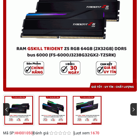
Mã SP:
HH001050
Đánh giá:
Lượt xem:
1670