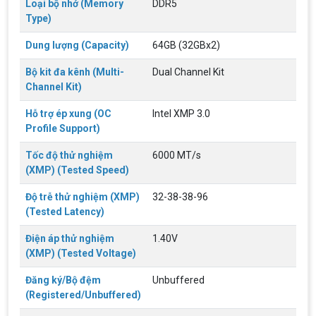
Loại bộ nhớ (Memory
DDR5
Type)
Dung lượng (Capacity)
64GB (32GBx2)
Bộ kit đa kênh (Multi-
Dual Channel Kit
Channel Kit)
Hỗ trợ ép xung (OC
Intel XMP 3.0
Profile Support)
Tốc độ thử nghiệm
6000 MT/s
(XMP) (Tested Speed)
Độ trễ thử nghiệm (XMP)
32-38-38-96
(Tested Latency)
Điện áp thử nghiệm
1.40V
(XMP) (Tested Voltage)
Đăng ký/Bộ đệm
Unbuffered
Top 18 tựa game PC huyền thoại gắn liền
(Registered/Unbuffered)
với tuổi thơ của game thủ Việt vào những
năm 2000
Top 18 tựa game PC huyền thoại gắn liền với tuổi