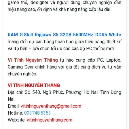
game thủ, designer và người dùng chuyên nghiệp cần
hiệu năng cao, ổn định và khả năng nâng cấp lâu dài.
RAM G.Skill Ripjaws S5 32GB 5600MHz DDR5 White
mang đến sự cân bằng hoàn hảo giữa hiệu năng, thiết kế
và độ bền – lựa chọn tối ưu cho các bộ PC thế hệ mới.
Vi Tính Nguyễn Thắng
tự hào cung cấp PC, Laptop,
Gaming Gear chính hãng với giá tốt cùng dịch vụ tư vấn
chuyên nghiệp.
VI TÍNH NGUYỄN THẮNG
Địa chỉ: Số 540, Ngũ Phúc, Phường Hố Nai, Tỉnh Đồng
Nai
Email:
vitinhnguyenthang@gmail.com
Hotline:
093748.5353
Website:
vitinhnguyenthang.com