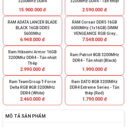
3200MHz DDR4
3200MHz DDR4 - Tản nhiệt
15.900.000 đ
2.590.000 đ
RAM ADATA LANCER BLADE
RAM Corsair DDR5 16GB
BLACK 16GB DDR5
6000MHz (1x16GB) DIMM
5600Mhz
VENGEANCE RGB Grey
6.948.000 đ
7.548.000 đ
Heatspreader, RGB LED,
Intel XMP & AMD EXPO,
1.35V
Ram Hiksemi Armor 16GB
Ram Patriot 8GB 3200MHz
3200Mhz DDR4 - Tản nhiệt
DDR4 - Tản nhiệt (Black)
Thép
2.990.000 đ
1.990.000 đ
Ram TeamGroup T-Force
Ram DATO 8GB 3200MHz
Delta RGB 8GB 3200MHz
DDR4 Extreme Series - Tản
DDR4 (White)
thép (Red)
2.460.000 đ
1.790.000 đ
MÔ TẢ SẢN PHẨM