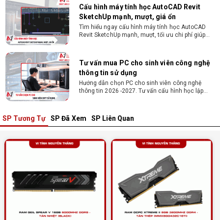
Tư vấn mua PC cho sinh viên công nghệ
thông tin sử dụng
Hướng dẫn chọn PC cho sinh viên công nghệ
thông tin 2026 -2027. Tư vấn cấu hình học lập
trình, chạy Docker, máy ảo, Android Studio tối ưu
chi phí.
Sinh viên nên mua laptop hay PC ?
Sinh viên nên mua laptop hay PC? Đây là băn
khoăn của nhiều tân sinh viên khi chọn máy học
tập. Xem ngay phân tích để chọn thiết bị chuẩn
ngành, hợp túi tiền!
SP Tương Tự
SP Đã Xem
SP Liên Quan
Laptop Sinh Viên 15–20 Triệu 2026: Cấu
Hình Nào Đáng Tiền?
Tìm laptop sinh viên 15–20 triệu phù hợp ngành
học năm 2026? Khám phá cách chọn cấu hình,
RAM, SSD, màn hình và khả năng nâng cấp hợp lý.
Tổng hợp 7 laptop sinh viên dưới 15 triệu
nên mua
Bạn tìm laptop cho sinh viên dưới 15 triệu mượt
mà, bền bỉ? Xem ngay gợi ý các thương hiệu
laptop bền, cấu hình mạnh cho sinh viên sử dụng