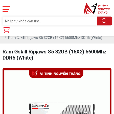
Trang chủ
Linh Kiện
RAM - BỘ NHỚ TRONG
RAM DDR5
Ram Gskill Ripjaws S5 32GB (16X2) 5600Mhz DDR5 (White)
Ram Gskill Ripjaws S5 32GB (16X2) 5600Mhz
DDR5 (White)