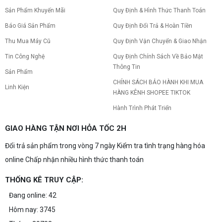
Sản Phẩm Khuyến Mãi
Quy Định & Hình Thức Thanh Toán
PC gaming nóng quạt kêu to: Nguyên
nhân và Cách khắc phục
Báo Giá Sản Phẩm
Quy Định Đổi Trả & Hoàn Tiền
Tình trạng PC gaming nóng quạt kêu to khiến
máy giật lag, giảm tuổi thọ? Tìm hiểu ngay
Thu Mua Máy Cũ
Quy Định Vận Chuyển & Giao Nhận
nguyên nhân và cách khắc phục hiệu quả để máy
Tin Công Nghệ
Quy Định Chính Sách Về Bảo Mật
hoạt động êm ái.
Thông Tin
CPU AMD Ryzen 7 7700X3D full box mới
Sản Phẩm
ra mắt: Nhanh, Mạnh, Giá tốt
CHÍNH SÁCH BẢO HÀNH KHI MUA
Linh Kiện
CPU AMD Ryzen 7 7700X3D chính thức ra mắt
HÀNG KÊNH SHOPEE TIKTOK
với công nghệ 3D V-Cache đỉnh cao, mang lại
hiệu năng chơi game vượt trội. Khám phá chi tiết
Hành Trình Phát Triển
ngay!
10 Nguyên nhân khiến PC gaming bị tụt
GIAO HÀNG TẬN NƠI HỎA TỐC 2H
FPS thường gặp
Đổi trả sản phẩm trong vòng 7 ngày Kiểm tra tình trạng hàng hóa
PC gaming bị tụt FPS sau một thời gian? Tìm hiểu
10 nguyên nhân khiến máy tụt FPS khi chơi game
online Chấp nhận nhiều hình thức thanh toán
và cách kiểm tra, khắc phục từng bước tại Vi Tính
Nguyễn Thắng.
THỐNG KÊ TRUY CẬP:
NVIDIA Hoãn Ra Mắt Dòng RTX 50
SUPER: Card Đã Tới Tay Đối Tác Nhưng
Đang online: 42
"Mắc Kẹt" Vì Giá RAM GDDR7 3GB
NVIDIA đột ngột tạm hoãn ra mắt dòng card đồ
Hôm nay: 3745
họa GeForce RTX 50 SUPER dù sản phẩm đã cập
bến nhà máy của các đối tác. Nguyên nhân chính