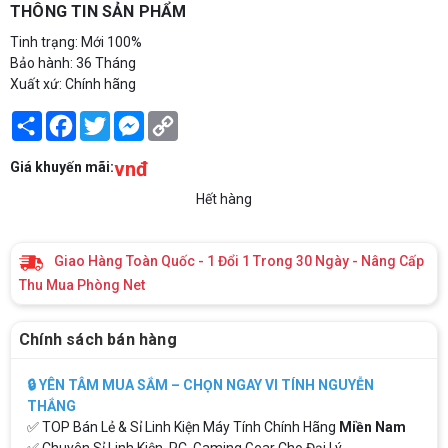
THÔNG TIN SẢN PHẨM
Tinh trạng: Mới 100%
Bảo hành: 36 Tháng
Xuất xứ: Chính hãng
Share
Facebook
Twitter
Messenger
Copy
Link
vnđ
Giá khuyến mãi:
Hết hàng
Giao Hàng Toàn Quốc - 1 Đổi 1 Trong 30 Ngày - Nâng Cấp
Thu Mua Phòng Net
Chính sách bán hàng
🔒 YÊN TÂM MUA SẮM – CHỌN NGAY VI TÍNH NGUYỄN
THẮNG
✅ TOP Bán Lẻ & Sỉ Linh Kiện Máy Tính Chính Hãng
Miền Nam
✅ Chuyên Sỉ Linh Kiện, PC, Gaming Gear Cho Đại Lý