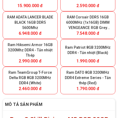
15.900.000 đ
2.590.000 đ
RAM ADATA LANCER BLADE
RAM Corsair DDR5 16GB
BLACK 16GB DDR5
6000MHz (1x16GB) DIMM
5600Mhz
VENGEANCE RGB Grey
6.948.000 đ
7.548.000 đ
Heatspreader, RGB LED,
Intel XMP & AMD EXPO,
1.35V
Ram Hiksemi Armor 16GB
Ram Patriot 8GB 3200MHz
3200Mhz DDR4 - Tản nhiệt
DDR4 - Tản nhiệt (Black)
Thép
2.990.000 đ
1.990.000 đ
Ram TeamGroup T-Force
Ram DATO 8GB 3200MHz
Delta RGB 8GB 3200MHz
DDR4 Extreme Series - Tản
DDR4 (White)
thép (Red)
2.460.000 đ
1.790.000 đ
MÔ TẢ SẢN PHẨM