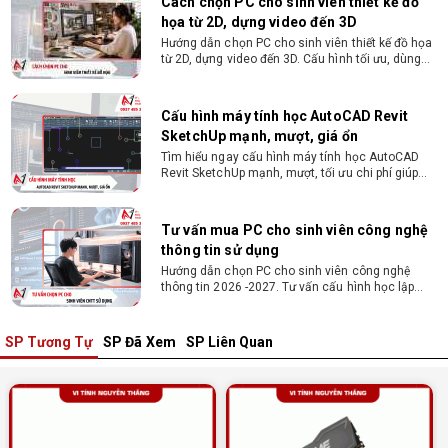
Cách chọn PC cho sinh viên thiết kế đồ
họa từ 2D, dựng video đến 3D
Hướng dẫn chọn PC cho sinh viên thiết kế đồ họa
từ 2D, dựng video đến 3D. Cấu hình tối ưu, dùng
bền 4 năm đại học. Tư vấn lắp đặt tại Vi Tính
Nguyễn Thắng.
Cấu hình máy tính học AutoCAD Revit
SketchUp mạnh, mượt, giá ổn
Tìm hiểu ngay cấu hình máy tính học AutoCAD
Revit SketchUp mạnh, mượt, tối ưu chi phí giúp
dân thiết kế, kiến trúc vận hành mượt mà, không
giật lag.
Tư vấn mua PC cho sinh viên công nghệ
thông tin sử dụng
Hướng dẫn chọn PC cho sinh viên công nghệ
thông tin 2026 -2027. Tư vấn cấu hình học lập
trình, chạy Docker, máy ảo, Android Studio tối ưu
chi phí.
SP Tương Tự
SP Đã Xem
SP Liên Quan
Sinh viên nên mua laptop hay PC ?
Sinh viên nên mua laptop hay PC? Đây là băn
khoăn của nhiều tân sinh viên khi chọn máy học
tập. Xem ngay phân tích để chọn thiết bị chuẩn
ngành, hợp túi tiền!