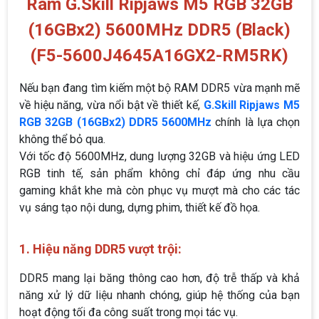
Ram G.Skill Ripjaws M5 RGB 32GB
(16GBx2) 5600MHz DDR5 (Black)
(F5-5600J4645A16GX2-RM5RK)
Nếu bạn đang tìm kiếm một bộ RAM DDR5 vừa mạnh mẽ
về hiệu năng, vừa nổi bật về thiết kế,
G.Skill Ripjaws M5
RGB 32GB (16GBx2) DDR5 5600MHz
chính là lựa chọn
không thể bỏ qua.
Với tốc độ 5600MHz, dung lượng 32GB và hiệu ứng LED
RGB tinh tế, sản phẩm không chỉ đáp ứng nhu cầu
gaming khắt khe mà còn phục vụ mượt mà cho các tác
vụ sáng tạo nội dung, dựng phim, thiết kế đồ họa.
1. Hiệu năng DDR5 vượt trội:
DDR5 mang lại băng thông cao hơn, độ trễ thấp và khả
năng xử lý dữ liệu nhanh chóng, giúp hệ thống của bạn
hoạt động tối đa công suất trong mọi tác vụ.