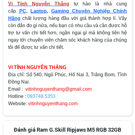
Vi Tính Nguyễn Thắng
tự hào là nhà cung
cấp
PC
,
Laptop
,
Gaming Chuyên Nghiệp Chính
Hãng
chất lượng hàng đầu với giá thành hợp lí. Vậy
còn đắn đo gì nữa, nếu bạn có nhu cầu và cần được hỗ
trợ tư vấn chi tiết hơn, ngần ngại gì mà không liên hệ
ngay tới chuyên viên chăm sóc khách hàng của chúng
tôi để được tư vấn chi tiết.
VI TÍNH NGUYỄN THẮNG
Địa chỉ: Số 540, Ngũ Phúc, Hố Nai 3, Trảng Bom, Tỉnh
Đồng Nai.
Email :
vitinhnguyenthang@gmail.com
Hotline :
093748.5353
Website:
vitinhnguyenthang.com
Đánh giá Ram G.Skill Ripjaws M5 RGB 32GB