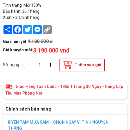
Tinh trạng: Mới 100%
Bảo hành: 36 Tháng
Xuất xứ: Chính hãng
Share
Facebook
Twitter
Messenger
Copy
Link
4.188.000 đ
Giá niêm yết:
3.190.000 vnđ
Giá khuyến mãi:
-
+
Số lượng:
Thêm vào giỏ
Giao Hàng Toàn Quốc - 1 Đổi 1 Trong 30 Ngày - Nâng Cấp
Thu Mua Phòng Net
Chính sách bán hàng
🔒 YÊN TÂM MUA SẮM – CHỌN NGAY VI TÍNH NGUYỄN
THẮNG