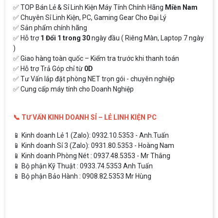
✅ TOP Bán Lẻ & Sỉ Linh Kiện Máy Tính Chính Hãng
Miền Nam
✅ Chuyên Sỉ Linh Kiện, PC, Gaming Gear Cho Đại Lý
✅ Sản phẩm chính hãng
✅ Hỗ trợ
1 Đổi 1 trong 30
ngày đầu ( Riêng Màn, Laptop 7 ngày
)
✅ Giao hàng toàn quốc – Kiểm tra trước khi thanh toán
✅ Hỗ trợ Trả Góp chỉ từ
0D
✅ Tư Vấn lắp đặt phòng NET trọn gói - chuyên nghiệp
✅ Cung cấp máy tính cho Doanh Nghiệp
📞 TƯ VẤN KINH DOANH SỈ – LẺ LINH KIỆN PC
📱 Kinh doanh Lẻ 1 (Zalo): 0932.10.5353 - Anh.Tuấn
📱 Kinh doanh Sỉ 3 (Zalo): 0931.80.5353 - Hoàng Nam
📱 Kinh doanh Phòng Nét : 0937.48.5353 - Mr Thắng
📱 Bộ phận Kỹ Thuật : 0933.74.5353 Anh Tuấn
📱 Bộ phận Bảo Hành : 0908.82.5353 Mr Hùng