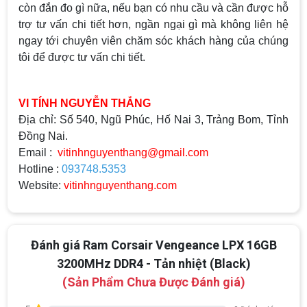
còn đắn đo gì nữa, nếu bạn có nhu cầu và cần được hỗ
trợ tư vấn chi tiết hơn, ngần ngại gì mà không liên hệ
ngay tới chuyên viên chăm sóc khách hàng của chúng
tôi để được tư vấn chi tiết.
VI TÍNH NGUYỄN THẮNG
Địa chỉ: Số 540, Ngũ Phúc, Hố Nai 3, Trảng Bom, Tỉnh
Đồng Nai.
Email :
vitinhnguyenthang@gmail.com
Hotline :
093748.5353
Top 18 tựa game PC huyền thoại gắn liền
Website:
vitinhnguyenthang.com
với tuổi thơ của game thủ Việt vào những
năm 2000
Top 18 tựa game PC huyền thoại gắn liền với tuổi
thơ của game thủ Việt vào những năm 2000
Đánh giá Ram Corsair Vengeance LPX 16GB
Hãng ASRock Công Bố 2 dòng Card Đồ
3200MHz DDR4 - Tản nhiệt (Black)
Họa AMD Radeon™ RX 6600 XT
(Sản Phẩm Chưa Được Đánh giá)
ASRock Công Bố Series Cạc Đồ Họa AMD
Radeon™ RX 6600 XT Cung Cấp Hiệu Suất Chơi
Game 1080p Tối Ưu