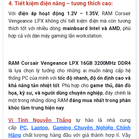
4. Tiết kiệm điện năng – tương thích cao:
Với
điện áp hoạt động 1.2V – 1.35V
, RAM Corsair
Vengeance LPX không chỉ tiết kiệm điện mà còn tương
thích tốt với nhiều dòng
mainboard Intel và AMD
, phù
hợp cả với dàn máy gaming lẫn workstation.
RAM Corsair Vengeance LPX 16GB 3200MHz DDR4
là lựa chọn lý tưởng cho những ai muốn nâng cấp hệ
thống PC của mình với
tốc độ nhanh, độ ổn định cao và
khả năng tản nhiệt tốt
. Phù hợp cho
game thủ, dân đồ
họa, kỹ sư, và người dùng chuyên nghiệp
, đây chính là
một trong những dòng RAM
đáng mua nhất trong phân
khúc tầm trung hiện nay
.
Vi Tính Nguyễn Thắng
tự hào là nhà cung
cấp
PC
,
Laptop
,
Gaming Chuyên Nghiệp Chính
Hãng
chất lượng hàng đầu với giá thành hợp lí. Vậy