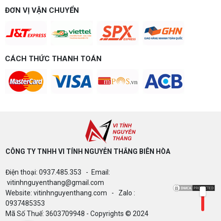
Build PC gaming theo ngân sách từ 10-40 triệu:
ĐƠN VỊ VẬN CHUYỂN
cách phân bổ CPU, GPU, RAM hợp lý, chọn
Intel/AMD và tránh sai tương thích. Tư vấn miễn
phí tại Vi tính Nguyễn Thắng.
LÊN ĐỜI PC MÙA HÈ CÙNG COMBO
CÁCH THỨC THANH TOÁN
GIGABYTE & INTEL CORE ULTRA 200S
PLUS – NHẬN VOUCHER ĐẾN 800K
Thông báo v/v sử dụng phần mềm bản
quyền ( Vi tính Nguyễn Thắng)
CÔNG TY TNHH VI TÍNH NGUYỄN THẮNG BIÊN HÒA​
Bảng giá Cài Đặt WinDow Trial Phần
Điện thoại: 0937.485.353 - Email:
Mềm Vi Tính Nguyễn Thắng
vitinhnguyenthang@gmail.com
Website: vitinhnguyenthang.com - Zalo :
0937485353
Mã Số Thuế: 3603709948 - Copyrights © 2024
Microsoft và cú "Quay xe" 32GB RAM: Khi