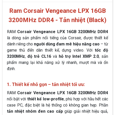
Ram Corsair Vengeance LPX 16GB
3200MHz DDR4 - Tản nhiệt (Black)
RAM
Corsair Vengeance LPX 16GB 3200MHz DDR4
là dòng sản phẩm nổi tiếng của Corsair, được thiết kế
dành riêng cho
người dùng đam mê hiệu năng cao
– từ
game thủ đến dân thiết kế, dựng video. Với
tốc độ
3200MHz
,
độ trễ CL16
và
hỗ trợ Intel XMP 2.0
, sản
phẩm mang lại khả năng xử lý nhanh, mượt mà và ổn
định.
1. Thiết kế nhỏ gọn – tản nhiệt tối ưu:
RAM
Corsair Vengeance LPX 16GB 3200MHz DDR4
nổi bật với
thiết kế low-profile
, phù hợp với hầu hết các
case PC, đặc biệt là hệ thống có không gian hẹp. Phần
tản nhiệt nhôm đen cao cấp
giúp giải nhiệt hiệu quả,