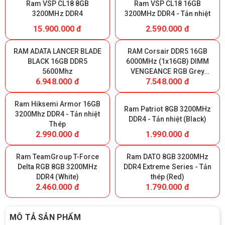
Ram VSP CL18 8GB
Ram VSP CL18 16GB
3200MHz DDR4
3200MHz DDR4 - Tản nhiệt
15.900.000 đ
2.590.000 đ
RAM ADATA LANCER BLADE
RAM Corsair DDR5 16GB
BLACK 16GB DDR5
6000MHz (1x16GB) DIMM
5600Mhz
VENGEANCE RGB Grey
6.948.000 đ
7.548.000 đ
Heatspreader, RGB LED,
Intel XMP & AMD EXPO,
1.35V
Ram Hiksemi Armor 16GB
Ram Patriot 8GB 3200MHz
3200Mhz DDR4 - Tản nhiệt
DDR4 - Tản nhiệt (Black)
Thép
2.990.000 đ
1.990.000 đ
Ram TeamGroup T-Force
Ram DATO 8GB 3200MHz
Delta RGB 8GB 3200MHz
DDR4 Extreme Series - Tản
DDR4 (White)
thép (Red)
2.460.000 đ
1.790.000 đ
MÔ TẢ SẢN PHẨM