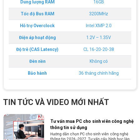
Dung lượng RAM
16GB
vòng 10 phút
Tốc độ Bus RAM
3200MHz
Cách chọn PC cho sinh viên thiết kế đồ
họa từ 2D, dựng video đến 3D
Hỗ trợ Overclock
Intel XMP 2.0
Hướng dẫn chọn PC cho sinh viên thiết kế đồ họa
từ 2D, dựng video đến 3D. Cấu hình tối ưu, dùng
bền 4 năm đại học. Tư vấn lắp đặt tại Vi Tính
Điện áp hoạt động
1.2V – 1.35V
Nguyễn Thắng.
Độ trễ (CAS Latency)
CL 16-20-20-38
Cấu hình máy tính học AutoCAD Revit
SketchUp mạnh, mượt, giá ổn
Đèn nền
Không có
Tìm hiểu ngay cấu hình máy tính học AutoCAD
Revit SketchUp mạnh, mượt, tối ưu chi phí giúp
dân thiết kế, kiến trúc vận hành mượt mà, không
Bảo hành
36 tháng chính hãng
giật lag.
Tư vấn mua PC cho sinh viên công nghệ
thông tin sử dụng
Hướng dẫn chọn PC cho sinh viên công nghệ
TIN TỨC VÀ VIDEO MỚI NHẤT
thông tin 2026 -2027. Tư vấn cấu hình học lập
trình, chạy Docker, máy ảo, Android Studio tối ưu
chi phí.
Sinh viên nên mua laptop hay PC ?
Sinh viên nên mua laptop hay PC? Đây là băn
khoăn của nhiều tân sinh viên khi chọn máy học