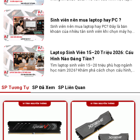
tập. Xem ngay phân tích để chọn thiết bị chuẩn
ngành, hợp túi tiền!
Laptop Sinh Viên 15–20 Triệu 2026: Cấu
Hình Nào Đáng Tiền?
Tìm laptop sinh viên 15–20 triệu phù hợp ngành
học năm 2026? Khám phá cách chọn cấu hình,
RAM, SSD, màn hình và khả năng nâng cấp hợp lý.
Tổng hợp 7 laptop sinh viên dưới 15 triệu
nên mua
Bạn tìm laptop cho sinh viên dưới 15 triệu mượt
mà, bền bỉ? Xem ngay gợi ý các thương hiệu
laptop bền, cấu hình mạnh cho sinh viên sử dụng
4 năm đại học.
SP Tương Tự
SP Đã Xem
SP Liên Quan
Dịch vụ build PC đồ họa tại Đồng Nai theo
yêu cầu, giá tốt, uy tín
Dịch vụ build PC đồ họa tại Đồng Nai theo yêu
cầu uy tín, tối ưu cấu hình xử lý 3D và dựng video
mượt mà. Đăng ký nhận tư vấn và báo giá chi tiết
ngay.
10+ Mẫu laptop học sinh, sinh viên nên
mua 2026
Gợi ý 10+ mẫu laptop cho học sinh sinh viên