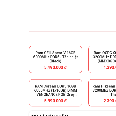
Ram GEIL Spear V 16GB
Ram OCPC Xt
6000MHz DDR5 - Tản nhiệt
3200MHz DDR4
(Black)
(MMX8GD4
5.490.000 đ
1.390.
RAM Corsair DDR5 16GB
Ram Hiksemi
6000MHz (1x16GB) DIMM
3200Mhz DDR4 - Tản 
VENGEANCE RGB Grey
Th
Heatspreader, RGB LED,
5.990.000 đ
2.390.
Intel XMP & AMD EXPO,
1.35V