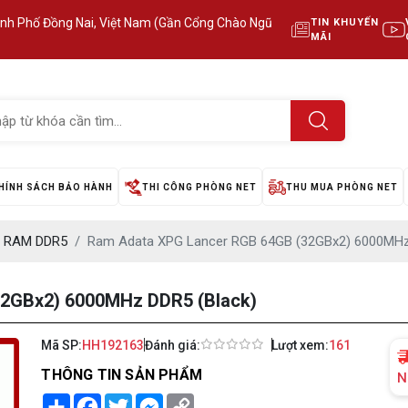
ành Phố Đồng Nai, Việt Nam (Gần Cổng Chào Ngũ
TIN KHUYẾN
MÃI
HÍNH SÁCH BẢO HÀNH
THI CÔNG PHÒNG NET
THU MUA PHÒNG NET
RAM DDR5
Ram Adata XPG Lancer RGB 64GB (32GBx2) 6000MHz
2GBx2) 6000MHz DDR5 (Black)
Mã SP:
HH192163
Đánh giá:
Lượt xem:
161
THÔNG TIN SẢN PHẨM
N
Share
Facebook
Twitter
Messenger
Copy