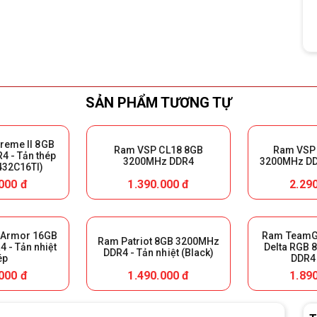
SẢN PHẨM TƯƠNG TỰ
reme II 8GB
Ram VSP CL18 8GB
Ram VSP
 - Tản thép
3200MHz DDR4
3200MHz DDR
32C16TI)
000 đ
1.390.000 đ
2.29
 Armor 16GB
Ram TeamG
Ram Patriot 8GB 3200MHz
nhiệt
Delta RGB
DDR4 - Tản nhiệt (Black)
ép
DDR4 
000 đ
1.490.000 đ
1.89