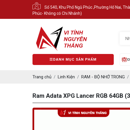
Số 540, Khu Phố Ngũ Phúc ,Phường Hố Nai, Th
Phúc- Không có Chi Nhánh)
DANH MỤC SẢN PHẨM
C
Trang chủ
Linh Kiện
RAM - BỘ NHỚ TRONG
Ram Adata XPG Lancer RGB 64GB (3