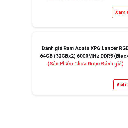
Bộ kit 32GBx2 mang lại tổng dung lư
Xem 
64GB, phù hợp cho người dùng thường xu
mở nhiều ứng dụng cùng lúc, chơi game A
livestream, dựng video, xử lý ảnh, chạy 
ảo hoặc làm việc với các phần mềm kỹ th
cần nhiều bộ nhớ.
Đánh giá Ram Adata XPG Lancer RG
64GB (32GBx2) 6000MHz DDR5 (Blac
(Sản Phẩm Chưa Được Đánh giá)
Viết 