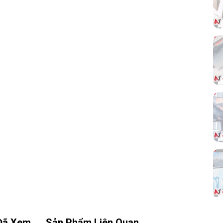
truyền tải dữ liệu liên tục. Đây là mức bus
phổ biến cho nhiều cấu hình PC gaming, PC
làm việc hiệu năng cao và bộ máy cần nâng
cấp lâu dài.
O:
 ép
AMD
ăng
ụng
iểm
oặc
Đã Xem
Sản Phẩm Liên Quan