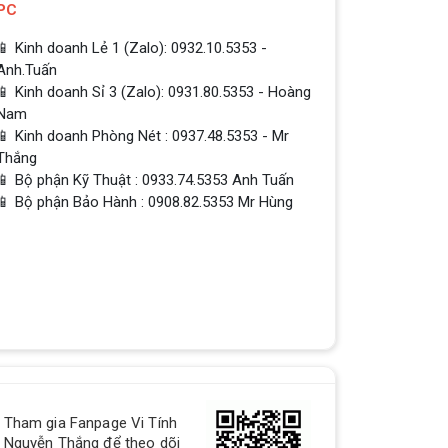
PC
📱 Kinh doanh Lẻ 1 (Zalo): 0932.10.5353 -
Anh.Tuấn
📱 Kinh doanh Sỉ 3 (Zalo): 0931.80.5353 - Hoàng
Nam
📱 Kinh doanh Phòng Nét : 0937.48.5353 - Mr
Thắng
📱 Bộ phận Kỹ Thuật : 0933.74.5353 Anh Tuấn
📱 Bộ phận Bảo Hành : 0908.82.5353 Mr Hùng
QUÀ TẶNG TƯNG BỪNG -
CHÀO MỪNG NĂM MỚI
Build PC - Powered By MSI
RTX 3060 vs RTX 2060 // Test
in 9 Games | 1080p, 1440p
Tham gia Fanpage Vi Tính
RTX 3060 vs RTX 2060 // Test in 9
Nguyễn Thắng để theo dõi