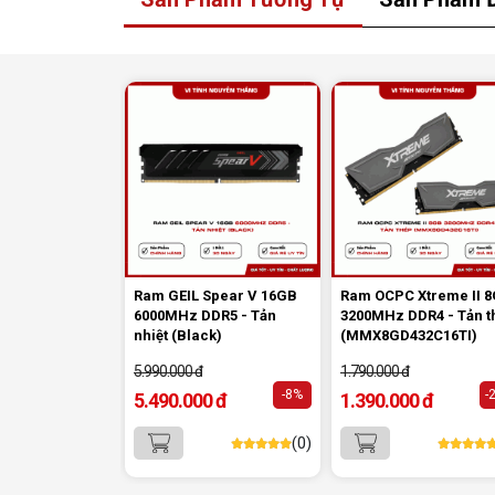
Ram GEIL Spear V 16GB
Ram OCPC Xtreme II 
6000MHz DDR5 - Tản
3200MHz DDR4 - Tản t
nhiệt (Black)
(MMX8GD432C16TI)
5.990.000 đ
1.790.000 đ
-8%
-
5.490.000 đ
1.390.000 đ
(0)