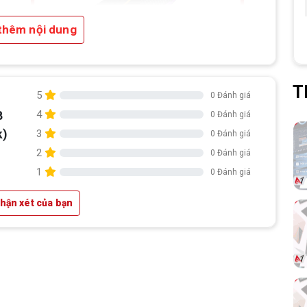
ợng
thêm nội dung
yên
AA,
máy
uật
T
5
0 Đánh giá
B
4
0 Đánh giá
k)
3
0 Đánh giá
2
0 Đánh giá
1
0 Đánh giá
nhận xét của bạn
2. Tốc độ DDR5 6000MHz, tối ưu cho
nền tảng PC đời mới:
Chuẩn DDR5 6000MHz giúp tăng băng
thông bộ nhớ so với DDR4, hỗ trợ hệ thống
phản hồi nhanh hơn trong các tác vụ cần