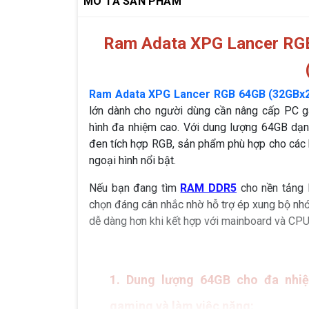
MÔ TẢ SẢN PHẨM
Ram Adata XPG Lancer R
Ram Adata XPG Lancer RGB 64GB (32GBx2
lớn dành cho người dùng cần nâng cấp PC ga
hình đa nhiệm cao. Với dung lượng 64GB dạng
đen tích hợp RGB, sản phẩm phù hợp cho các 
ngoại hình nổi bật.
Nếu bạn đang tìm
RAM DDR5
cho nền tảng 
chọn đáng cân nhắc nhờ hỗ trợ ép xung bộ nh
dễ dàng hơn khi kết hợp với mainboard và CPU
1. Dung lượng 64GB cho đa nhi
gaming và làm việc nặng: