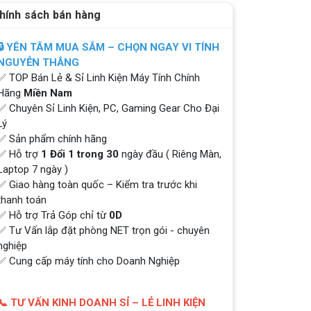
hính sách bán hàng
🔒 YÊN TÂM MUA SẮM – CHỌN NGAY VI TÍNH
NGUYỄN THẮNG
✅ TOP Bán Lẻ & Sỉ Linh Kiện Máy Tính Chính
Hãng
Miền Nam
✅ Chuyên Sỉ Linh Kiện, PC, Gaming Gear Cho Đại
Lý
✅ Sản phẩm chính hãng
✅ Hỗ trợ
1 Đổi 1 trong 30
ngày đầu ( Riêng Màn,
Laptop 7 ngày )
✅ Giao hàng toàn quốc – Kiểm tra trước khi
thanh toán
✅ Hỗ trợ Trả Góp chỉ từ
0D
✅ Tư Vấn lắp đặt phòng NET trọn gói - chuyên
nghiệp
✅ Cung cấp máy tính cho Doanh Nghiệp
📞 TƯ VẤN KINH DOANH SỈ – LẺ LINH KIỆN