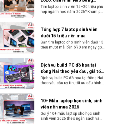
Tiền?
Tìm laptop sinh viên 15–20 triệu phù
hợp ngành học năm 2026? Khám phá
cách chọn cấu hình, RAM, SSD, màn
hình và khả năng nâng cấp hợp lý.
Tổng hợp 7 laptop sinh viên
dưới 15 triệu nên mua
Bạn tìm laptop cho sinh viên dưới 15
triệu mượt mà, bền bỉ? Xem ngay gợi
ý các thương hiệu laptop bền, cấu
hình mạnh cho sinh viên sử dụng 4
năm đại học.
Dịch vụ build PC đồ họa tại
Đồng Nai theo yêu cầu, giá tốt,
uy tín
Dịch vụ build PC đồ họa tại Đồng Nai
theo yêu cầu uy tín, tối ưu cấu hình
xử lý 3D và dựng video mượt mà.
Đăng ký nhận tư vấn và báo giá chi
tiết ngay.
10+ Mẫu laptop học sinh, sinh
viên nên mua 2026
Gợi ý 10+ mẫu laptop cho học sinh
sinh viên 2026 theo ngân sách và
ngành học: tiêu chí chọn, cấu hình
nên có và cách kiểm tra máy trước
khi mua.
Dịch vụ build PC gaming tại