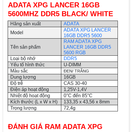
ADATA XPG LANCER 16GB
5600MHZ DDR5 BLACK/ WHITE
Hãng sản xuất
ADATA
ADATA XPG LANCER
Model
16GB DDR5 5600
RAM ADATA XPG
Tên sản phẩm
LANCER 16GB DDR5
5600 RGB
Loại bộ nhớ
DDR5
Yếu tố hình thức
U-DIMM
Màu sắc
ĐEN/ TRẮNG
Dung lượng
16GB
Độ trễ
CAS 30-40
Điện áp hoạt động
1,25V-1,4V
Nhiệt độ hoạt động
0°C đến 85°C
Kích thước (L x W x H)
133,35 x 43,56 x 8mm
Trọng lượng
72,4g
ĐÁNH GIÁ RAM ADATA XPG