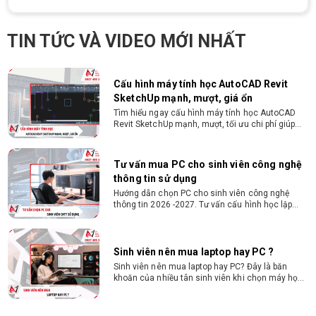
từ 2D, dựng video đến 3D. Cấu hình tối ưu, dùng
bền 4 năm đại học. Tư vấn lắp đặt tại Vi Tính
Nguyễn Thắng.
TIN TỨC VÀ VIDEO MỚI NHẤT
Cấu hình máy tính học AutoCAD Revit
SketchUp mạnh, mượt, giá ổn
Tìm hiểu ngay cấu hình máy tính học AutoCAD
Revit SketchUp mạnh, mượt, tối ưu chi phí giúp
dân thiết kế, kiến trúc vận hành mượt mà, không
giật lag.
Tư vấn mua PC cho sinh viên công nghệ
thông tin sử dụng
Hướng dẫn chọn PC cho sinh viên công nghệ
thông tin 2026 -2027. Tư vấn cấu hình học lập
trình, chạy Docker, máy ảo, Android Studio tối ưu
chi phí.
Sinh viên nên mua laptop hay PC ?
Sinh viên nên mua laptop hay PC? Đây là băn
khoăn của nhiều tân sinh viên khi chọn máy học
tập. Xem ngay phân tích để chọn thiết bị chuẩn
ngành, hợp túi tiền!
Laptop Sinh Viên 15–20 Triệu 2026: Cấu
Hình Nào Đáng Tiền?