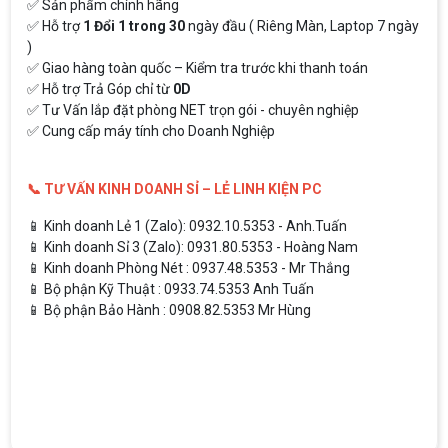
✅ Sản phẩm chính hãng
✅ Hỗ trợ
1 Đổi 1 trong 30
ngày đầu ( Riêng Màn, Laptop 7 ngày
)
✅ Giao hàng toàn quốc – Kiểm tra trước khi thanh toán
✅ Hỗ trợ Trả Góp chỉ từ
0D
✅ Tư Vấn lắp đặt phòng NET trọn gói - chuyên nghiệp
✅ Cung cấp máy tính cho Doanh Nghiệp
📞 TƯ VẤN KINH DOANH SỈ – LẺ LINH KIỆN PC
📱 Kinh doanh Lẻ 1 (Zalo): 0932.10.5353 - Anh.Tuấn
📱 Kinh doanh Sỉ 3 (Zalo): 0931.80.5353 - Hoàng Nam
📱 Kinh doanh Phòng Nét : 0937.48.5353 - Mr Thắng
📱 Bộ phận Kỹ Thuật : 0933.74.5353 Anh Tuấn
📱 Bộ phận Bảo Hành : 0908.82.5353 Mr Hùng