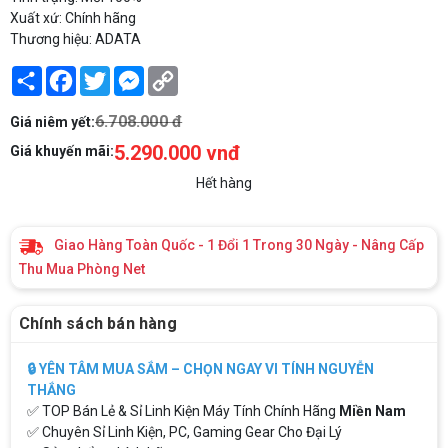
Xuất xứ: Chính hãng
Thương hiệu: ADATA
Share
Facebook
Twitter
Messenger
Copy
Link
6.708.000 đ
Giá niêm yết:
5.290.000 vnđ
Giá khuyến mãi:
Hết hàng
Giao Hàng Toàn Quốc - 1 Đổi 1 Trong 30 Ngày - Nâng Cấp
Thu Mua Phòng Net
Chính sách bán hàng
🔒 YÊN TÂM MUA SẮM – CHỌN NGAY VI TÍNH NGUYỄN
THẮNG
✅ TOP Bán Lẻ & Sỉ Linh Kiện Máy Tính Chính Hãng
Miền Nam
✅ Chuyên Sỉ Linh Kiện, PC, Gaming Gear Cho Đại Lý