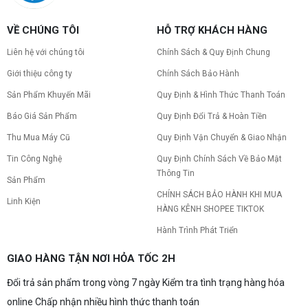
Tình trạng PC gaming nóng quạt kêu to khiến
máy giật lag, giảm tuổi thọ? Tìm hiểu ngay
VỀ CHÚNG TÔI
HỖ TRỢ KHÁCH HÀNG
nguyên nhân và cách khắc phục hiệu quả để máy
hoạt động êm ái.
Liên hệ với chúng tôi
Chính Sách & Quy Định Chung
CPU AMD Ryzen 7 7700X3D full box mới
Giới thiệu công ty
Chính Sách Bảo Hành
ra mắt: Nhanh, Mạnh, Giá tốt
CPU AMD Ryzen 7 7700X3D chính thức ra mắt
Sản Phẩm Khuyến Mãi
Quy Định & Hình Thức Thanh Toán
với công nghệ 3D V-Cache đỉnh cao, mang lại
hiệu năng chơi game vượt trội. Khám phá chi tiết
Báo Giá Sản Phẩm
Quy Định Đổi Trả & Hoàn Tiền
ngay!
Thu Mua Máy Cũ
Quy Định Vận Chuyển & Giao Nhận
10 Nguyên nhân khiến PC gaming bị tụt
FPS thường gặp
Tin Công Nghệ
Quy Định Chính Sách Về Bảo Mật
PC gaming bị tụt FPS sau một thời gian? Tìm hiểu
Thông Tin
Sản Phẩm
10 nguyên nhân khiến máy tụt FPS khi chơi game
và cách kiểm tra, khắc phục từng bước tại Vi Tính
CHÍNH SÁCH BẢO HÀNH KHI MUA
Linh Kiện
Nguyễn Thắng.
HÀNG KÊNH SHOPEE TIKTOK
NVIDIA Hoãn Ra Mắt Dòng RTX 50
Hành Trình Phát Triển
SUPER: Card Đã Tới Tay Đối Tác Nhưng
"Mắc Kẹt" Vì Giá RAM GDDR7 3GB
NVIDIA đột ngột tạm hoãn ra mắt dòng card đồ
GIAO HÀNG TẬN NƠI HỎA TỐC 2H
họa GeForce RTX 50 SUPER dù sản phẩm đã cập
bến nhà máy của các đối tác. Nguyên nhân chính
bắt nguồn từ mức giá "đắt đỏ" của các chip bộ
Đổi trả sản phẩm trong vòng 7 ngày Kiểm tra tình trạng hàng hóa
nhớ GDDR7 3GB, khi chi phí cao gấp 3 lần so với
Build PC gaming 30 triệu: Cấu hình
online Chấp nhận nhiều hình thức thanh toán
phiên bản 2GB tiêu chuẩn. Cùng khám phá chi tiết