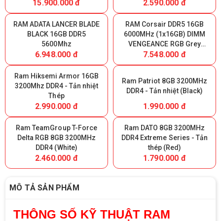
15.900.000 đ
2.590.000 đ
RAM ADATA LANCER BLADE
RAM Corsair DDR5 16GB
BLACK 16GB DDR5
6000MHz (1x16GB) DIMM
5600Mhz
VENGEANCE RGB Grey
6.948.000 đ
7.548.000 đ
Heatspreader, RGB LED,
Intel XMP & AMD EXPO,
1.35V
Ram Hiksemi Armor 16GB
Ram Patriot 8GB 3200MHz
3200Mhz DDR4 - Tản nhiệt
DDR4 - Tản nhiệt (Black)
Thép
2.990.000 đ
1.990.000 đ
Ram TeamGroup T-Force
Ram DATO 8GB 3200MHz
Delta RGB 8GB 3200MHz
DDR4 Extreme Series - Tản
DDR4 (White)
thép (Red)
2.460.000 đ
1.790.000 đ
MÔ TẢ SẢN PHẨM
THÔNG SỐ KỸ THUẬT RAM