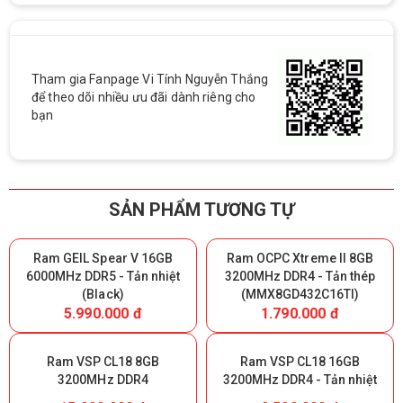
Tham gia Fanpage Vi Tính Nguyễn Thắng
để theo dõi nhiều ưu đãi dành riêng cho
bạn
SẢN PHẨM TƯƠNG TỰ
Ram GEIL Spear V 16GB
Ram OCPC Xtreme II 8GB
6000MHz DDR5 - Tản nhiệt
3200MHz DDR4 - Tản thép
(Black)
(MMX8GD432C16TI)
5.990.000 đ
1.790.000 đ
Ram VSP CL18 8GB
Ram VSP CL18 16GB
3200MHz DDR4
3200MHz DDR4 - Tản nhiệt