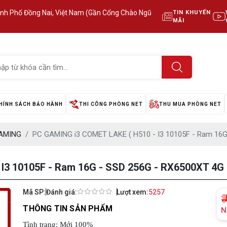
ành Phố Đồng Nai, Việt Nam (Gần Cổng Chào Ngũ
TIN KHUYẾN
MÃI
HÍNH SÁCH BẢO HÀNH
THI CÔNG PHÒNG NET
THU MUA PHÒNG NET
AMING
PC GAMING i3 COMET LAKE ( H510 - I3 10105F - Ram 16G
I3 10105F - Ram 16G - SSD 256G - RX6500XT 4G
Mã SP:
Đánh giá:
Lượt xem:
5257
THÔNG TIN SẢN PHẨM
N
Tình trạng: Mới 100%