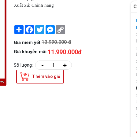
Xuất xứ: Chính hãng
C
Share
Facebook
Twitter
Messenger
Copy
Link
13.990.000 đ
Giá niêm yết:
11.990.000đ
Giá khuyễn mãi:
-
+
Số lượng:
Thêm vào giỏ