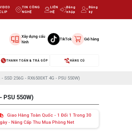
VIDEO
TIN CÔNG
LIÊN
Đăng
Đăng
CLIP
NGHỆ
HỆ
nhập
ký
Xây dựng cấu
TikTok
Giỏ hàng
hình
THANH TOÁN & TRẢ GÓP
HÀNG CŨ
 - SSD 256G - RX6500XT 4G - PSU 550W)
 - PSU 550W)
Giao Hàng Toàn Quốc - 1 Đổi 1 Trong 30
gày - Nâng Cấp Thu Mua Phòng Net