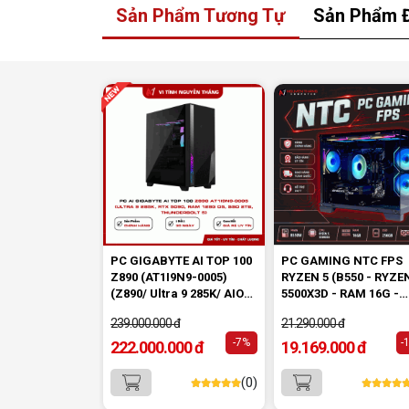
Sản Phẩm Tương Tự
Sản Phẩm 
PC GIGABYTE AI TOP 100
PC GAMING NTC FPS
Z890 (AT1I9N9-0005)
RYZEN 5 (B550 - RYZE
(Z890/ Ultra 9 285K/ AIO
5500X3D - RAM 16G -
360/ 128GB (32GBx4)
256G NVME - VGA RTX
239.000.000 đ
21.290.000 đ
DDR5/ SSD Gen4 2TB/
5050 8GB)
SSD Gen4 320GB/ RTX
-7%
-
222.000.000 đ
19.169.000 đ
5090 32GB/ PSU 1600W 80
Plus Platinum/ WF7/ BT/
(0)
Black)