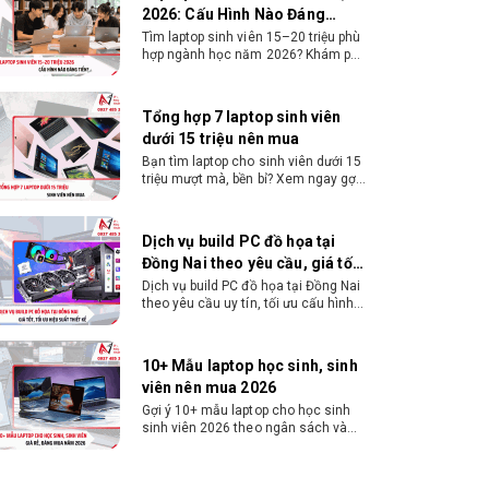
dưới 15 triệu nên mua
Bạn tìm laptop cho sinh viên dưới 15
triệu mượt mà, bền bỉ? Xem ngay gợi
ý các thương hiệu laptop bền, cấu
hình mạnh cho sinh viên sử dụng 4
năm đại học.
Dịch vụ build PC đồ họa tại
Đồng Nai theo yêu cầu, giá tốt,
uy tín
Dịch vụ build PC đồ họa tại Đồng Nai
theo yêu cầu uy tín, tối ưu cấu hình
xử lý 3D và dựng video mượt mà.
Đăng ký nhận tư vấn và báo giá chi
tiết ngay.
10+ Mẫu laptop học sinh, sinh
viên nên mua 2026
Gợi ý 10+ mẫu laptop cho học sinh
sinh viên 2026 theo ngân sách và
ngành học: tiêu chí chọn, cấu hình
nên có và cách kiểm tra máy trước
khi mua.
Dịch vụ build PC gaming tại
Đồng Nai uy tín, chuyên nghiệp
Dịch vụ build PC gaming tại Đồng Nai
uy tín, cấu hình mạnh, tối ưu chi phí,
test máy tại chỗ. Khám phá ngay địa
chỉ tư vấn và lắp đặt dàn PC chơi
game mượt mà!