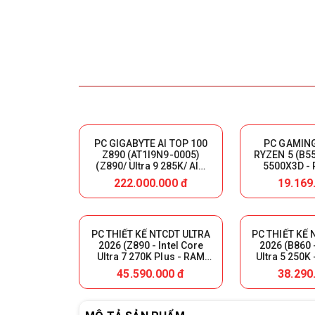
PC GIGABYTE AI TOP 100
PC GAMING
Z890 (AT1I9N9-0005)
RYZEN 5 (B55
(Z890/ Ultra 9 285K/ AIO
5500X3D - 
360/ 128GB (32GBx4)
256G NVME 
222.000.000 đ
19.169
DDR5/ SSD Gen4 2TB/ SSD
5050 
Gen4 320GB/ RTX 5090
32GB/ PSU 1600W 80 Plus
Platinum/ WF7/ BT/ Black)
PC THIẾT KẾ NTCDT ULTRA
PC THIẾT KẾ 
2026 (Z890 - Intel Core
2026 (B860 -
Ultra 7 270K Plus - RAM
Ultra 5 250K
32GB DDR5 - SSD NVMe
DDR5 - 500GB
45.590.000 đ
38.290
1000GB - GeForce RTX
5070 
5060 8GB)