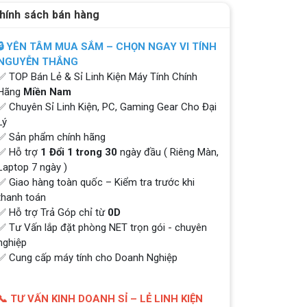
hính sách bán hàng
🔒 YÊN TÂM MUA SẮM – CHỌN NGAY VI TÍNH
NGUYỄN THẮNG
✅ TOP Bán Lẻ & Sỉ Linh Kiện Máy Tính Chính
Hãng
Miền Nam
✅ Chuyên Sỉ Linh Kiện, PC, Gaming Gear Cho Đại
Lý
✅ Sản phẩm chính hãng
✅ Hỗ trợ
1 Đổi 1 trong 30
ngày đầu ( Riêng Màn,
Laptop 7 ngày )
✅ Giao hàng toàn quốc – Kiểm tra trước khi
thanh toán
✅ Hỗ trợ Trả Góp chỉ từ
0D
✅ Tư Vấn lắp đặt phòng NET trọn gói - chuyên
nghiệp
✅ Cung cấp máy tính cho Doanh Nghiệp
QUÀ TẶNG TƯNG BỪNG -
📞 TƯ VẤN KINH DOANH SỈ – LẺ LINH KIỆN
CHÀO MỪNG NĂM MỚI