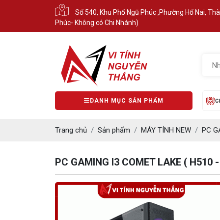
Số 540, Khu Phố Ngũ Phúc ,Phường Hố Nai, Th
Phúc- Không có Chi Nhánh)
DANH MỤC SẢN PHẨM
C
Trang chủ
Sản phẩm
MÁY TÍNH NEW
PC G
PC GAMING I3 COMET LAKE ( H510 - 