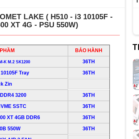
T
MET LAKE ( H510 - i3 10105F -
00 XT 4G - PSU 550W)
T
 PHẦM
BẢO HÀNH
36TH
0M-K M.2 SK1200
3 10105F Tray
36TH
k Zin
 DDR4 3200
36TH
NVME SSTC
36TH
500 XT 4GB DDR6
36TH
50B 550W
36TH