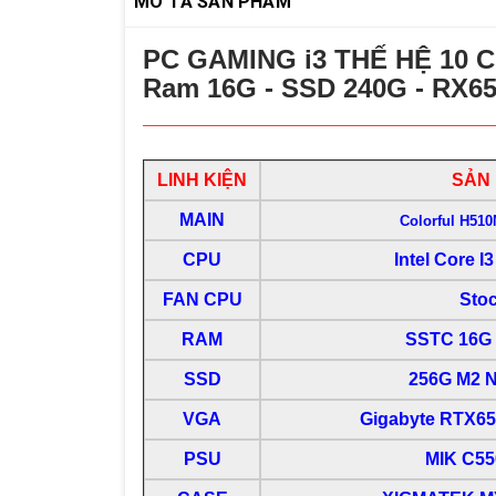
MÔ TẢ SẢN PHẨM
PC GAMING i3 THẾ HỆ 10 CO
Ram 16G - SSD 240G - RX65
LINH KIỆN
SẢN
MAIN
Colorful H51
CPU
Intel Core I
FAN CPU
Stoc
RAM
SSTC
16G
SSD
256G M2 
VGA
Gigabyte RTX6
PSU
MIK C5