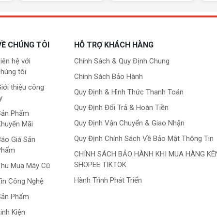
VỀ CHÚNG TÔI
HỖ TRỢ KHÁCH HÀNG
iên hệ với
Chính Sách & Quy Định Chung
húng tôi
Chính Sách Bảo Hành
iới thiệu công
Quy Định & Hình Thức Thanh Toán
y
Quy Định Đổi Trả & Hoàn Tiền
Sản Phẩm
Quy Định Vận Chuyển & Giao Nhận
Khuyến Mãi
Quy Định Chính Sách Về Bảo Mật Thông Tin
áo Giá Sản
Phẩm
CHÍNH SÁCH BẢO HÀNH KHI MUA HÀNG KÊ
SHOPEE TIKTOK
Thu Mua Máy Cũ
Hành Trình Phát Triển
in Công Nghệ
Sản Phẩm
inh Kiện