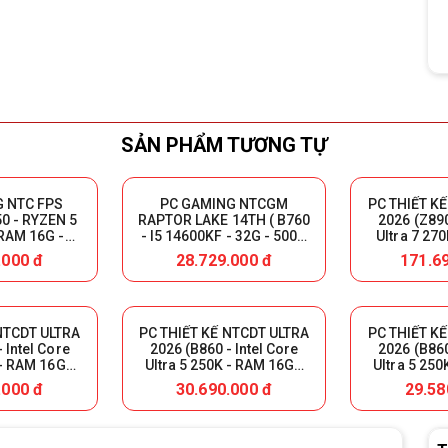
SẢN PHẨM TƯƠNG TỰ
 NTC FPS
PC GAMING NTCGM
PC THIẾT K
0 - RYZEN 5
RAPTOR LAKE 14TH ( B760
2026 (Z890
RAM 16G -
- I5 14600KF - 32G - 500G
Ultra 7 27
- VGA RTX
NVME - RTX 3060 12G )
32GB DDR5
.000 đ
28.729.000 đ
171.6
8GB)
1000GB - 
5090
NTCDT ULTRA
PC THIẾT KẾ NTCDT ULTRA
PC THIẾT K
 Intel Core
2026 (B860 - Intel Core
2026 (B860
 - RAM 16GB
Ultra 5 250K - RAM 16GB
Ultra 5 25
 NVMe - RTX
DDR5 - 500GB NVMe - RTX
DDR5 - 500
.000 đ
30.690.000 đ
29.58
12GB)
5060 8GB)
3060