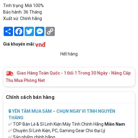
Tinh trạng: Mới 100%
Bảo hành: 36 Tháng
Xuất xứ: Chính hãng
Share
Facebook
Twitter
Messenger
Copy
Link
vnđ
Giá khuyến mãi:
Hết hàng
Giao Hàng Toàn Quốc - 1 Đổi 1 Trong 30 Ngày - Nâng Cấp
Thu Mua Phòng Net
Chính sách bán hàng
🔒 YÊN TÂM MUA SẮM – CHỌN NGAY VI TÍNH NGUYỄN
THẮNG
✅ TOP Bán Lẻ & Sỉ Linh Kiện Máy Tính Chính Hãng
Miền Nam
✅ Chuyên Sỉ Linh Kiện, PC, Gaming Gear Cho Đại Lý
✅ Sản phẩm chính hãng