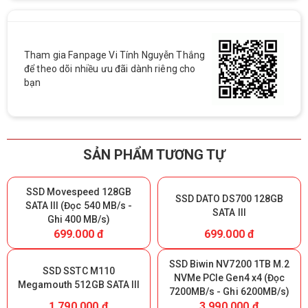
Tham gia Fanpage Vi Tính Nguyễn Thắng
để theo dõi nhiều ưu đãi dành riêng cho
bạn
SẢN PHẨM TƯƠNG TỰ
SSD Movespeed 128GB
SSD DATO DS700 128GB
SATA III (Đọc 540 MB/s -
SATA III
Ghi 400 MB/s)
699.000 đ
699.000 đ
SSD Biwin NV7200 1TB M.2
SSD SSTC M110
NVMe PCIe Gen4 x4 (Đọc
Megamouth 512GB SATA III
7200MB/s - Ghi 6200MB/s)
1.790.000 đ
3.990.000 đ