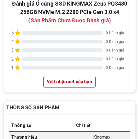
Đánh giá Ổ cứng SSD KINGMAX Zeus PQ3480
256GB NVMe M.2 2280 PCIe Gen 3.0 x4
(Sản Phẩm Chưa Được Đánh giá)
5
0 Đánh giá
4
0 Đánh giá
3
0 Đánh giá
2
0 Đánh giá
Top 18 tựa game PC huyền thoại gắn liền
1
0 Đánh giá
với tuổi thơ của game thủ Việt vào những
năm 2000
Top 18 tựa game PC huyền thoại gắn liền với tuổi
Viết nhận xét của bạn
thơ của game thủ Việt vào những năm 2000
Hãng ASRock Công Bố 2 dòng Card Đồ
THÔNG SỐ SẢN PHẨM
Họa AMD Radeon™ RX 6600 XT
ASRock Công Bố Series Cạc Đồ Họa AMD
Radeon™ RX 6600 XT Cung Cấp Hiệu Suất Chơi
Game 1080p Tối Ưu
Thông số
Chi tiết
Thương hiệu
Kingmax
Nên Hay Không Dùng Tivi Thay Cho Màn