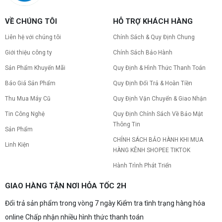
PC gaming nóng quạt kêu to: Nguyên
VỀ CHÚNG TÔI
HỖ TRỢ KHÁCH HÀNG
nhân và Cách khắc phục
Tình trạng PC gaming nóng quạt kêu to khiến
Liên hệ với chúng tôi
Chính Sách & Quy Định Chung
máy giật lag, giảm tuổi thọ? Tìm hiểu ngay
nguyên nhân và cách khắc phục hiệu quả để máy
Giới thiệu công ty
Chính Sách Bảo Hành
hoạt động êm ái.
Sản Phẩm Khuyến Mãi
Quy Định & Hình Thức Thanh Toán
CPU AMD Ryzen 7 7700X3D full box mới
ra mắt: Nhanh, Mạnh, Giá tốt
Báo Giá Sản Phẩm
Quy Định Đổi Trả & Hoàn Tiền
CPU AMD Ryzen 7 7700X3D chính thức ra mắt
với công nghệ 3D V-Cache đỉnh cao, mang lại
Thu Mua Máy Cũ
Quy Định Vận Chuyển & Giao Nhận
hiệu năng chơi game vượt trội. Khám phá chi tiết
Tin Công Nghệ
Quy Định Chính Sách Về Bảo Mật
ngay!
Thông Tin
10 Nguyên nhân khiến PC gaming bị tụt
Sản Phẩm
FPS thường gặp
CHÍNH SÁCH BẢO HÀNH KHI MUA
Linh Kiện
PC gaming bị tụt FPS sau một thời gian? Tìm hiểu
HÀNG KÊNH SHOPEE TIKTOK
10 nguyên nhân khiến máy tụt FPS khi chơi game
và cách kiểm tra, khắc phục từng bước tại Vi Tính
Hành Trình Phát Triển
Nguyễn Thắng.
NVIDIA Hoãn Ra Mắt Dòng RTX 50
GIAO HÀNG TẬN NƠI HỎA TỐC 2H
SUPER: Card Đã Tới Tay Đối Tác Nhưng
"Mắc Kẹt" Vì Giá RAM GDDR7 3GB
Đổi trả sản phẩm trong vòng 7 ngày Kiểm tra tình trạng hàng hóa
NVIDIA đột ngột tạm hoãn ra mắt dòng card đồ
họa GeForce RTX 50 SUPER dù sản phẩm đã cập
online Chấp nhận nhiều hình thức thanh toán
bến nhà máy của các đối tác. Nguyên nhân chính