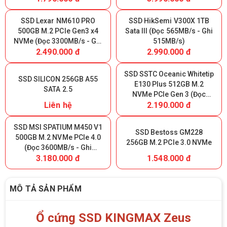
SSD Lexar NM610 PRO
SSD HikSemi V300X 1TB
500GB M.2 PCIe Gen3 x4
Sata III (Đọc 565MB/s - Ghi
NVMe (Đọc 3300MB/s - Ghi
515MB/s)
2.490.000 đ
2.990.000 đ
1700MB/s)
SSD SSTC Oceanic Whitetip
SSD SILICON 256GB A55
E130 Plus 512GB M.2
SATA 2.5
NVMe PCIe Gen 3 (Đọc
Liên hệ
2.190.000 đ
3200MB/s - Ghi 2700MB/s)
SSD MSI SPATIUM M450 V1
SSD Bestoss GM228
500GB M.2 NVMe PCIe 4.0
256GB M.2 PCIe 3.0 NVMe
(Đọc 3600MB/s - Ghi
3.180.000 đ
1.548.000 đ
2300MB/s)
MÔ TẢ SẢN PHẨM
Ổ cứng SSD KINGMAX Zeus