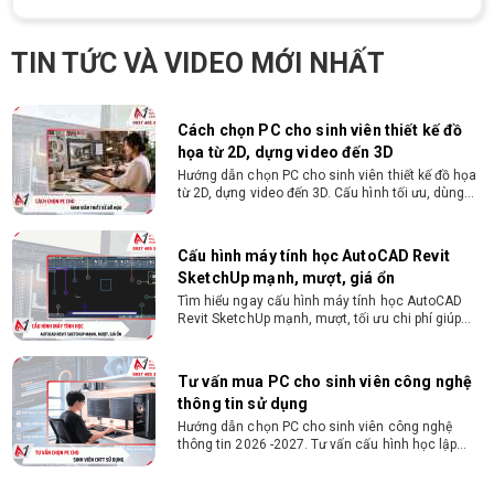
Cách chọn PC cho sinh viên thiết kế đồ
họa từ 2D, dựng video đến 3D
Hướng dẫn chọn PC cho sinh viên thiết kế đồ họa
TIN TỨC VÀ VIDEO MỚI NHẤT
từ 2D, dựng video đến 3D. Cấu hình tối ưu, dùng
bền 4 năm đại học. Tư vấn lắp đặt tại Vi Tính
Nguyễn Thắng.
Cấu hình máy tính học AutoCAD Revit
SketchUp mạnh, mượt, giá ổn
Tìm hiểu ngay cấu hình máy tính học AutoCAD
Revit SketchUp mạnh, mượt, tối ưu chi phí giúp
dân thiết kế, kiến trúc vận hành mượt mà, không
giật lag.
Tư vấn mua PC cho sinh viên công nghệ
thông tin sử dụng
Hướng dẫn chọn PC cho sinh viên công nghệ
thông tin 2026 -2027. Tư vấn cấu hình học lập
trình, chạy Docker, máy ảo, Android Studio tối ưu
chi phí.
Sinh viên nên mua laptop hay PC ?
Sinh viên nên mua laptop hay PC? Đây là băn
khoăn của nhiều tân sinh viên khi chọn máy học
tập. Xem ngay phân tích để chọn thiết bị chuẩn
ngành, hợp túi tiền!