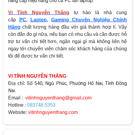
nâng cấp hiệu năng cho cả PC lẫn laptop.
Vi Tính Nguyễn Thắng
tự hào là nhà cung
cấp
PC
,
Laptop
,
Gaming Chuyên Nghiệp Chính
Hãng
chất lượng hàng đầu với giá thành hợp lí. Vậy
còn đắn đo gì nữa, nếu bạn có nhu cầu và cần được hỗ
trợ tư vấn chi tiết hơn, ngần ngại gì mà không liên hệ
ngay tới chuyên viên chăm sóc khách hàng của chúng
tôi để được tư vấn chi tiết.
VI TÍNH NGUYỄN THẮNG
Số 540, Ngũ Phúc, Phường Hố Nai, Tỉnh Đồng
Địa chỉ:
Nai.
Email :
vitinhnguyenthang@gmail.com
Hotline :
093748.5353
Website:
vitinhnguyenthang.com