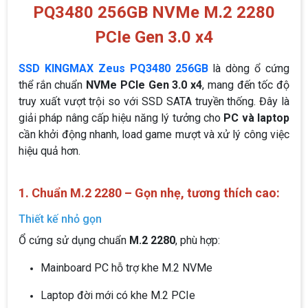
PQ3480 256GB NVMe M.2 2280
PCIe Gen 3.0 x4
SSD KINGMAX Zeus PQ3480 256GB
là dòng ổ cứng
thể rắn chuẩn
NVMe PCIe Gen 3.0 x4
, mang đến tốc độ
truy xuất vượt trội so với SSD SATA truyền thống. Đây là
giải pháp nâng cấp hiệu năng lý tưởng cho
PC và laptop
cần khởi động nhanh, load game mượt và xử lý công việc
hiệu quả hơn.
1. Chuẩn M.2 2280 – Gọn nhẹ, tương thích cao:
Thiết kế nhỏ gọn
Ổ cứng sử dụng chuẩn
M.2 2280
, phù hợp:
Mainboard PC hỗ trợ khe M.2 NVMe
Laptop đời mới có khe M.2 PCIe