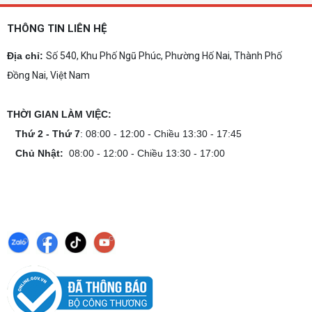
Dịch vụ build PC gaming tại Đồng Nai uy
tín, chuyên nghiệp
THÔNG TIN LIÊN HỆ
Dịch vụ build PC gaming tại Đồng Nai uy tín, cấu
hình mạnh, tối ưu chi phí, test máy tại chỗ. Khám
Địa chỉ:
Số 540, Khu Phố Ngũ Phúc, Phường Hố Nai, Thành Phố
phá ngay địa chỉ tư vấn và lắp đặt dàn PC chơi
Đồng Nai, Việt Nam
game mượt mà!
Cách tính công suất nguồn PC chi tiết dễ
hiểu
THỜI GIAN LÀM VIỆC:
Cách tính công suất nguồn PC giúp bạn chọn PSU
phù hợp, đảm bảo hệ thống vận hành ổn định và
Thứ 2 - Thứ 7
: 08:00 - 12:00 - Chiều 13:30 - 17:45
tối ưu chi phí. Xem ngay hướng dẫn tại đây
Chủ Nhật:
08:00 - 12:00 - Chiều 13:30 - 17:00
Cách kiểm tra tương thích linh kiện PC
dễ hiểu
Hướng dẫn kiểm tra tương thích linh kiện PC trước
khi build: socket CPU mainboard, chuẩn RAM,
nguồn cho VGA và kích thước case. Có checklist
copy nhanh.
Nâng cấp PC nên ưu tiên nâng gì trước ?
Nâng cấp pc nên nâng gì trước để tối ưu chi phí và
tăng hiệu năng tối đa? Xem ngay thứ tự ưu tiên
nâng cấp linh kiện PC chi tiết trong bài viết này!