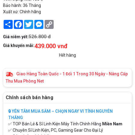
Bảo hành: 36 Tháng
Xuất xứ: Chính hãng
Share
Facebook
Twitter
Messenger
Copy
Link
526.800 đ
Giá niêm yết:
439.000 vnđ
Giá khuyến mãi:
Hết hàng
Giao Hàng Toàn Quốc - 1 Đổi 1 Trong 30 Ngày - Nâng Cấp
Thu Mua Phòng Net
Chính sách bán hàng
🔒 YÊN TÂM MUA SẮM – CHỌN NGAY VI TÍNH NGUYỄN
THẮNG
✅ TOP Bán Lẻ & Sỉ Linh Kiện Máy Tính Chính Hãng
Miền Nam
✅ Chuyên Sỉ Linh Kiện, PC, Gaming Gear Cho Đại Lý