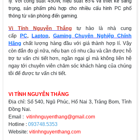
lý. Với công suất 450W, hiệu suất 85% và thiết kế sang
trọng, sản phẩm phù hợp cho nhiều cấu hình PC phổ
thông từ văn phòng đến gaming.
Vi Tính Nguyễn Thắng
tự hào là nhà cung
cấp
PC
,
Laptop
,
Gaming Chuyên Nghiệp Chính
Hãng
chất lượng hàng đầu với giá thành hợp lí. Vậy
còn đắn đo gì nữa, nếu bạn có nhu cầu và cần được hỗ
trợ tư vấn chi tiết hơn, ngần ngại gì mà không liên hệ
ngay tới chuyên viên chăm sóc khách hàng của chúng
tôi để được tư vấn chi tiết.
VI TÍNH NGUYỄN THẮNG
Địa chỉ: Số 540, Ngũ Phúc, Hố Nai 3, Trảng Bom, Tỉnh
Đồng Nai.
Email :
vitinhnguyenthang@gmail.com
Hotline :
093748.5353
Website:
vitinhnguyenthang.com