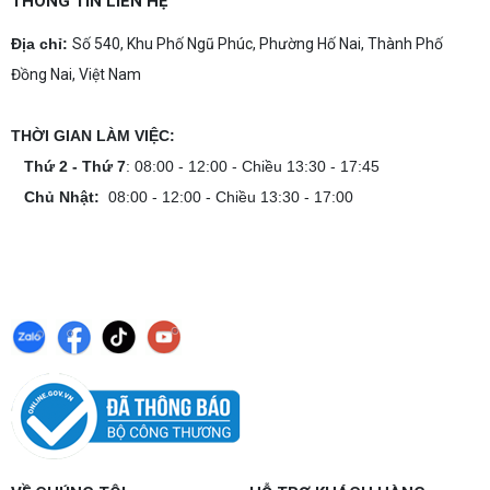
THÔNG TIN LIÊN HỆ
Dịch vụ build PC gaming tại Đồng Nai uy tín, cấu
hình mạnh, tối ưu chi phí, test máy tại chỗ. Khám
Địa chỉ:
Số 540, Khu Phố Ngũ Phúc, Phường Hố Nai, Thành Phố
phá ngay địa chỉ tư vấn và lắp đặt dàn PC chơi
Đồng Nai, Việt Nam
game mượt mà!
Cách tính công suất nguồn PC chi tiết dễ
hiểu
THỜI GIAN LÀM VIỆC:
Cách tính công suất nguồn PC giúp bạn chọn PSU
phù hợp, đảm bảo hệ thống vận hành ổn định và
Thứ 2 - Thứ 7
: 08:00 - 12:00 - Chiều 13:30 - 17:45
tối ưu chi phí. Xem ngay hướng dẫn tại đây
Chủ Nhật:
08:00 - 12:00 - Chiều 13:30 - 17:00
Cách kiểm tra tương thích linh kiện PC
dễ hiểu
Hướng dẫn kiểm tra tương thích linh kiện PC trước
khi build: socket CPU mainboard, chuẩn RAM,
nguồn cho VGA và kích thước case. Có checklist
copy nhanh.
Nâng cấp PC nên ưu tiên nâng gì trước ?
Nâng cấp pc nên nâng gì trước để tối ưu chi phí và
tăng hiệu năng tối đa? Xem ngay thứ tự ưu tiên
nâng cấp linh kiện PC chi tiết trong bài viết này!
PC gaming nóng quạt kêu to: Nguyên