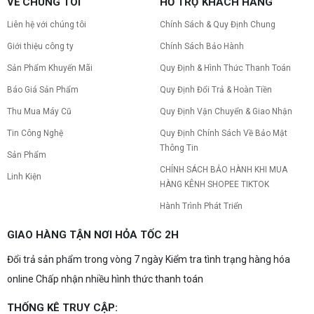
VỀ CHÚNG TÔI
HỖ TRỢ KHÁCH HÀNG
nhân và Cách khắc phục
Tình trạng PC gaming nóng quạt kêu to khiến
Liên hệ với chúng tôi
Chính Sách & Quy Định Chung
máy giật lag, giảm tuổi thọ? Tìm hiểu ngay
nguyên nhân và cách khắc phục hiệu quả để máy
Giới thiệu công ty
Chính Sách Bảo Hành
hoạt động êm ái.
Sản Phẩm Khuyến Mãi
Quy Định & Hình Thức Thanh Toán
CPU AMD Ryzen 7 7700X3D full box mới
ra mắt: Nhanh, Mạnh, Giá tốt
Báo Giá Sản Phẩm
Quy Định Đổi Trả & Hoàn Tiền
CPU AMD Ryzen 7 7700X3D chính thức ra mắt
với công nghệ 3D V-Cache đỉnh cao, mang lại
Thu Mua Máy Cũ
Quy Định Vận Chuyển & Giao Nhận
hiệu năng chơi game vượt trội. Khám phá chi tiết
Tin Công Nghệ
Quy Định Chính Sách Về Bảo Mật
ngay!
Thông Tin
10 Nguyên nhân khiến PC gaming bị tụt
Sản Phẩm
FPS thường gặp
CHÍNH SÁCH BẢO HÀNH KHI MUA
Linh Kiện
PC gaming bị tụt FPS sau một thời gian? Tìm hiểu
HÀNG KÊNH SHOPEE TIKTOK
10 nguyên nhân khiến máy tụt FPS khi chơi game
và cách kiểm tra, khắc phục từng bước tại Vi Tính
Hành Trình Phát Triển
Nguyễn Thắng.
NVIDIA Hoãn Ra Mắt Dòng RTX 50
GIAO HÀNG TẬN NƠI HỎA TỐC 2H
SUPER: Card Đã Tới Tay Đối Tác Nhưng
"Mắc Kẹt" Vì Giá RAM GDDR7 3GB
Đổi trả sản phẩm trong vòng 7 ngày Kiểm tra tình trạng hàng hóa
NVIDIA đột ngột tạm hoãn ra mắt dòng card đồ
họa GeForce RTX 50 SUPER dù sản phẩm đã cập
online Chấp nhận nhiều hình thức thanh toán
bến nhà máy của các đối tác. Nguyên nhân chính
bắt nguồn từ mức giá "đắt đỏ" của các chip bộ
nhớ GDDR7 3GB, khi chi phí cao gấp 3 lần so với
THỐNG KÊ TRUY CẬP:
Build PC gaming 30 triệu: Cấu hình