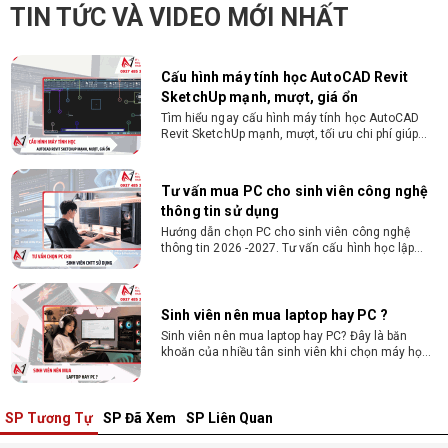
Hướng dẫn chọn PC cho sinh viên thiết kế đồ họa
TIN TỨC VÀ VIDEO MỚI NHẤT
từ 2D, dựng video đến 3D. Cấu hình tối ưu, dùng
bền 4 năm đại học. Tư vấn lắp đặt tại Vi Tính
Nguyễn Thắng.
Cấu hình máy tính học AutoCAD Revit
SketchUp mạnh, mượt, giá ổn
Tìm hiểu ngay cấu hình máy tính học AutoCAD
Revit SketchUp mạnh, mượt, tối ưu chi phí giúp
dân thiết kế, kiến trúc vận hành mượt mà, không
giật lag.
Tư vấn mua PC cho sinh viên công nghệ
thông tin sử dụng
Hướng dẫn chọn PC cho sinh viên công nghệ
thông tin 2026 -2027. Tư vấn cấu hình học lập
trình, chạy Docker, máy ảo, Android Studio tối ưu
chi phí.
Sinh viên nên mua laptop hay PC ?
Sinh viên nên mua laptop hay PC? Đây là băn
khoăn của nhiều tân sinh viên khi chọn máy học
tập. Xem ngay phân tích để chọn thiết bị chuẩn
ngành, hợp túi tiền!
SP Tương Tự
SP Đã Xem
SP Liên Quan
Laptop Sinh Viên 15–20 Triệu 2026: Cấu
Hình Nào Đáng Tiền?