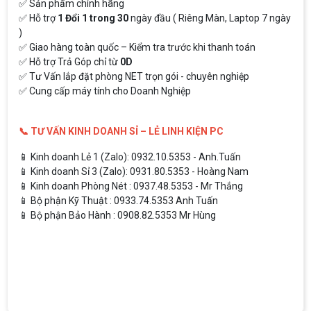
✅ Sản phẩm chính hãng
✅ Hỗ trợ
1 Đổi 1 trong 30
ngày đầu ( Riêng Màn, Laptop 7 ngày
)
✅ Giao hàng toàn quốc – Kiểm tra trước khi thanh toán
✅ Hỗ trợ Trả Góp chỉ từ
0D
✅ Tư Vấn lắp đặt phòng NET trọn gói - chuyên nghiệp
✅ Cung cấp máy tính cho Doanh Nghiệp
📞 TƯ VẤN KINH DOANH SỈ – LẺ LINH KIỆN PC
📱 Kinh doanh Lẻ 1 (Zalo): 0932.10.5353 - Anh.Tuấn
📱 Kinh doanh Sỉ 3 (Zalo): 0931.80.5353 - Hoàng Nam
📱 Kinh doanh Phòng Nét : 0937.48.5353 - Mr Thắng
📱 Bộ phận Kỹ Thuật : 0933.74.5353 Anh Tuấn
📱 Bộ phận Bảo Hành : 0908.82.5353 Mr Hùng