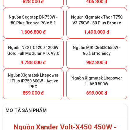
828.000 đ
406.800 đ
Nguồn Segotep BN750W -
Nguồn Xigmatek Thor T750
80 Plus Bronze PCIe 5.1
V3 750W - 80 Plus Bronze
1.606.800 đ
1.490.000 đ
Nguồn NZXT C1200 1200W
Nguồn MIK C650B 650W -
Gold Full Modular ATX V3.0
85% Efficiency
4.788.000 đ
982.800 đ
Nguồn Xigmatek Litepower
Nguồn Xigmatek Litepower
II Plus iP750 600W - Active
II i650 500W
PFC
859.000 đ
699.000 đ
MÔ TẢ SẢN PHẨM
Nguồn Xander Volt-X450 450W -