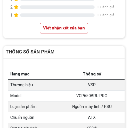
2
0 Đánh giá
1
0 Đánh giá
Viết nhận xét của bạn
THÔNG SỐ SẢN PHẨM
Hạng mục
Thông số
Thương hiệu
VSP
Model
VGP650BRU PRO
Loại sản phẩm
Nguồn máy tính / PSU
Top 18 tựa game PC huyền thoại gắn liền
Chuẩn nguồn
ATX
với tuổi thơ của game thủ Việt vào những
năm 2000