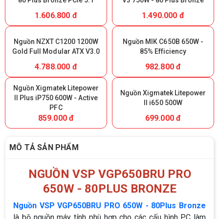
80 Plus Bronze PCIe 5.1
V3 750W - 80 Plus Bronze
1.606.800 đ
1.490.000 đ
Nguồn NZXT C1200 1200W
Nguồn MIK C650B 650W -
Gold Full Modular ATX V3.0
85% Efficiency
4.788.000 đ
982.800 đ
Nguồn Xigmatek Litepower
Nguồn Xigmatek Litepower
II Plus iP750 600W - Active
II i650 500W
PFC
859.000 đ
699.000 đ
MÔ TẢ SẢN PHẨM
NGUỒN VSP VGP650BRU PRO
650W - 80PLUS BRONZE
Nguồn VSP VGP650BRU PRO 650W - 80Plus Bronze
là bộ nguồn máy tính phù hợp cho các cấu hình PC làm