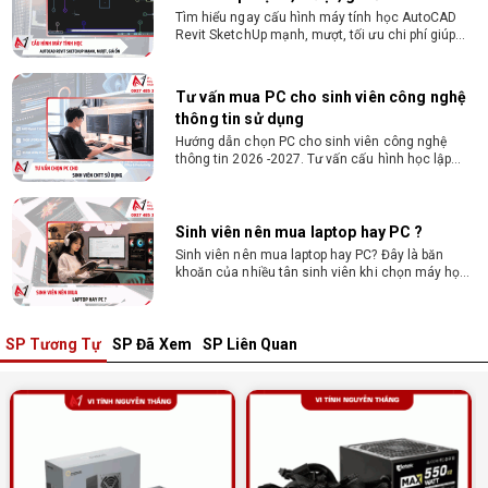
Hướng dẫn chọn PC cho sinh viên công nghệ
thông tin 2026 -2027. Tư vấn cấu hình học lập
trình, chạy Docker, máy ảo, Android Studio tối ưu
chi phí.
Sinh viên nên mua laptop hay PC ?
Sinh viên nên mua laptop hay PC? Đây là băn
khoăn của nhiều tân sinh viên khi chọn máy học
tập. Xem ngay phân tích để chọn thiết bị chuẩn
ngành, hợp túi tiền!
Laptop Sinh Viên 15–20 Triệu 2026: Cấu
Hình Nào Đáng Tiền?
Tìm laptop sinh viên 15–20 triệu phù hợp ngành
học năm 2026? Khám phá cách chọn cấu hình,
RAM, SSD, màn hình và khả năng nâng cấp hợp lý.
SP Tương Tự
SP Đã Xem
SP Liên Quan
Tổng hợp 7 laptop sinh viên dưới 15 triệu
nên mua
Bạn tìm laptop cho sinh viên dưới 15 triệu mượt
mà, bền bỉ? Xem ngay gợi ý các thương hiệu
laptop bền, cấu hình mạnh cho sinh viên sử dụng
4 năm đại học.
Dịch vụ build PC đồ họa tại Đồng Nai theo