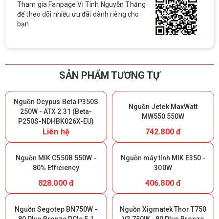
Tham gia Fanpage Vi Tính Nguyễn Thắng
để theo dõi nhiều ưu đãi dành riêng cho
bạn
SẢN PHẨM TƯƠNG TỰ
Nguồn Ocypus Beta P350S
Nguồn Jetek MaxWatt
250W - ATX 2.31 (Beta-
MW550 550W
P250S-NDHBK026X-EU)
Liên hệ
742.800 đ
Nguồn MIK C550B 550W -
Nguồn máy tính MIK E350 -
80% Efficiency
300W
828.000 đ
406.800 đ
Nguồn Segotep BN750W -
Nguồn Xigmatek Thor T750