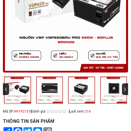
Mã SP:
HH192151
Đánh giá:
Lượt xem:
216
THÔNG TIN SẢN PHẨM
Share
Facebook
Twitter
Messenger
Copy