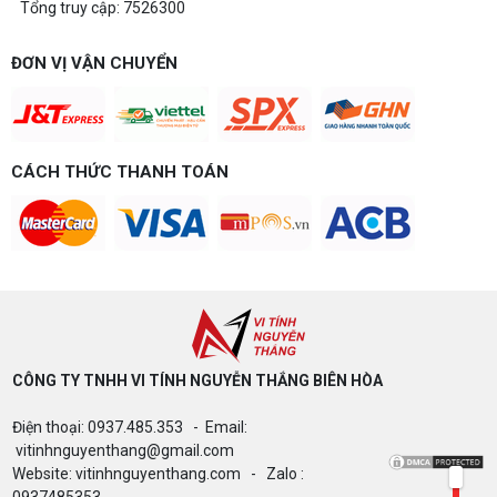
Tổng truy cập: 7526300
Build PC gaming 15 triệu chơi được
game gì? Gợi ý cấu hình dễ nâng cấp
Build PC gaming 15 triệu chơi được game gì? Vi
ĐƠN VỊ VẬN CHUYỂN
tính Nguyễn Thắng gợi ý cấu hình esports mượt,
dễ nâng cấp CPU/VGA sau này, tư vấn miễn phí
theo đúng ngân sách.
Build PC Gaming theo ngân sách từ 10
đến 40 triệu
CÁCH THỨC THANH TOÁN
Build PC gaming theo ngân sách từ 10-40 triệu:
cách phân bổ CPU, GPU, RAM hợp lý, chọn
Intel/AMD và tránh sai tương thích. Tư vấn miễn
phí tại Vi tính Nguyễn Thắng.
LÊN ĐỜI PC MÙA HÈ CÙNG COMBO
GIGABYTE & INTEL CORE ULTRA 200S
PLUS – NHẬN VOUCHER ĐẾN 800K
CÔNG TY TNHH VI TÍNH NGUYỄN THẮNG BIÊN HÒA​
Thông báo v/v sử dụng phần mềm bản
Điện thoại: 0937.485.353 - Email:
quyền ( Vi tính Nguyễn Thắng)
vitinhnguyenthang@gmail.com
Website: vitinhnguyenthang.com - Zalo :
0937485353