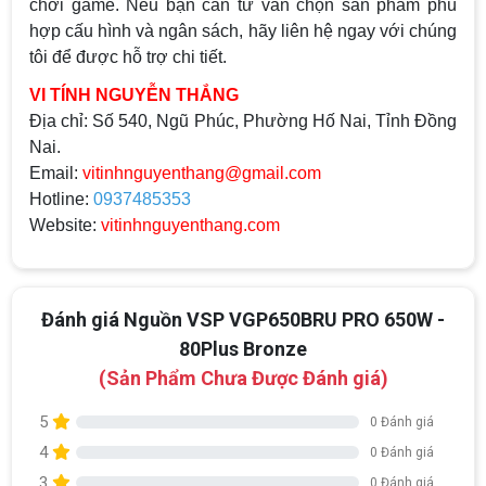
chơi game. Nếu bạn cần tư vấn chọn sản phẩm phù
hợp cấu hình và ngân sách, hãy liên hệ ngay với chúng
tôi để được hỗ trợ chi tiết.
VI TÍNH NGUYỄN THẮNG
Địa chỉ:
Số 540, Ngũ Phúc, Phường Hố Nai, Tỉnh Đồng
Nai.
Email:
vitinhnguyenthang@gmail.com
Hotline:
0937485353
Website:
vitinhnguyenthang.com
Đánh giá Nguồn VSP VGP650BRU PRO 650W -
80Plus Bronze
(Sản Phẩm Chưa Được Đánh giá)
5
0 Đánh giá
4
0 Đánh giá
3
0 Đánh giá