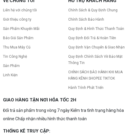
VỀ CHÚNG TÔI
HỖ TRỢ KHÁCH HÀNG
ra mắt: Nhanh, Mạnh, Giá tốt
CPU AMD Ryzen 7 7700X3D chính thức ra mắt
Liên hệ với chúng tôi
Chính Sách & Quy Định Chung
với công nghệ 3D V-Cache đỉnh cao, mang lại
hiệu năng chơi game vượt trội. Khám phá chi tiết
Giới thiệu công ty
Chính Sách Bảo Hành
ngay!
Sản Phẩm Khuyến Mãi
Quy Định & Hình Thức Thanh Toán
10 Nguyên nhân khiến PC gaming bị tụt
FPS thường gặp
Báo Giá Sản Phẩm
Quy Định Đổi Trả & Hoàn Tiền
PC gaming bị tụt FPS sau một thời gian? Tìm hiểu
Thu Mua Máy Cũ
Quy Định Vận Chuyển & Giao Nhận
10 nguyên nhân khiến máy tụt FPS khi chơi game
và cách kiểm tra, khắc phục từng bước tại Vi Tính
Tin Công Nghệ
Quy Định Chính Sách Về Bảo Mật
Nguyễn Thắng.
Thông Tin
NVIDIA Hoãn Ra Mắt Dòng RTX 50
Sản Phẩm
SUPER: Card Đã Tới Tay Đối Tác Nhưng
CHÍNH SÁCH BẢO HÀNH KHI MUA
Linh Kiện
"Mắc Kẹt" Vì Giá RAM GDDR7 3GB
NVIDIA đột ngột tạm hoãn ra mắt dòng card đồ
HÀNG KÊNH SHOPEE TIKTOK
họa GeForce RTX 50 SUPER dù sản phẩm đã cập
bến nhà máy của các đối tác. Nguyên nhân chính
Hành Trình Phát Triển
bắt nguồn từ mức giá "đắt đỏ" của các chip bộ
nhớ GDDR7 3GB, khi chi phí cao gấp 3 lần so với
Build PC gaming 30 triệu: Cấu hình
GIAO HÀNG TẬN NƠI HỎA TỐC 2H
phiên bản 2GB tiêu chuẩn. Cùng khám phá chi tiết
khủng, đáng xuống tiền
4 mẫu card bị ảnh hưởng, bài toán kinh tế của
Đổi trả sản phẩm trong vòng 7 ngày Kiểm tra tình trạng hàng hóa
NVIDIA và lời khuyên mua sắm dành cho game
Bạn đang tìm cấu hình build PC gaming 30 triệu
thủ vào lúc này!
siêu mạnh mẽ? Xem ngay gợi ý những bộ máy
online Chấp nhận nhiều hình thức thanh toán
chơi game cấu hình đỉnh cao, đáng xuống tiền.
THỐNG KÊ TRUY CẬP:
Build PC gaming 20 triệu: Chiến game,