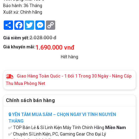
Bảo hành: 36 Tháng
Xuất xứ: Chính hãng
Share
Facebook
Twitter
Messenger
Copy
Link
2.028.000 đ
Giá niêm yết:
1.690.000 vnđ
Giá khuyến mãi:
Hết hàng
Giao Hàng Toàn Quốc - 1 Đổi 1 Trong 30 Ngày - Nâng Cấp
Thu Mua Phòng Net
Chính sách bán hàng
🔒 YÊN TÂM MUA SẮM – CHỌN NGAY VI TÍNH NGUYỄN
THẮNG
✅ TOP Bán Lẻ & Sỉ Linh Kiện Máy Tính Chính Hãng
Miền Nam
✅ Chuyên Sỉ Linh Kiện, PC, Gaming Gear Cho Đại Lý