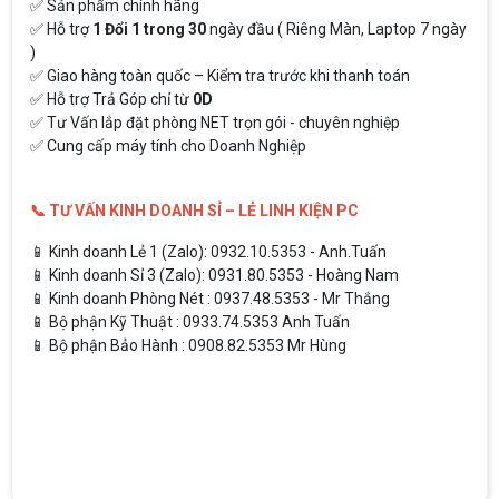
✅ Sản phẩm chính hãng
✅ Hỗ trợ
1 Đổi 1 trong 30
ngày đầu ( Riêng Màn, Laptop 7 ngày
)
✅ Giao hàng toàn quốc – Kiểm tra trước khi thanh toán
✅ Hỗ trợ Trả Góp chỉ từ
0D
✅ Tư Vấn lắp đặt phòng NET trọn gói - chuyên nghiệp
✅ Cung cấp máy tính cho Doanh Nghiệp
📞 TƯ VẤN KINH DOANH SỈ – LẺ LINH KIỆN PC
📱 Kinh doanh Lẻ 1 (Zalo): 0932.10.5353 - Anh.Tuấn
📱 Kinh doanh Sỉ 3 (Zalo): 0931.80.5353 - Hoàng Nam
📱 Kinh doanh Phòng Nét : 0937.48.5353 - Mr Thắng
📱 Bộ phận Kỹ Thuật : 0933.74.5353 Anh Tuấn
📱 Bộ phận Bảo Hành : 0908.82.5353 Mr Hùng