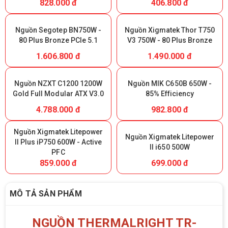
828.000 đ
406.800 đ
Nguồn Segotep BN750W -
Nguồn Xigmatek Thor T750
80 Plus Bronze PCIe 5.1
V3 750W - 80 Plus Bronze
1.606.800 đ
1.490.000 đ
Nguồn NZXT C1200 1200W
Nguồn MIK C650B 650W -
Gold Full Modular ATX V3.0
85% Efficiency
4.788.000 đ
982.800 đ
Nguồn Xigmatek Litepower
Nguồn Xigmatek Litepower
II Plus iP750 600W - Active
II i650 500W
PFC
859.000 đ
699.000 đ
MÔ TẢ SẢN PHẨM
NGUỒN THERMALRIGHT TR-