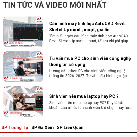
Tìm hiểu ngay cấu hình máy tính học AutoCAD
TIN TỨC VÀ VIDEO MỚI NHẤT
Revit SketchUp mạnh, mượt, tối ưu chi phí giúp
dân thiết kế, kiến trúc vận hành mượt mà, không
giật lag.
Tư vấn mua PC cho sinh viên công nghệ
thông tin sử dụng
Hướng dẫn chọn PC cho sinh viên công nghệ
thông tin 2026 -2027. Tư vấn cấu hình học lập
trình, chạy Docker, máy ảo, Android Studio tối ưu
chi phí.
Sinh viên nên mua laptop hay PC ?
Sinh viên nên mua laptop hay PC? Đây là băn
khoăn của nhiều tân sinh viên khi chọn máy học
tập. Xem ngay phân tích để chọn thiết bị chuẩn
ngành, hợp túi tiền!
Laptop Sinh Viên 15–20 Triệu 2026: Cấu
Hình Nào Đáng Tiền?
Tìm laptop sinh viên 15–20 triệu phù hợp ngành
học năm 2026? Khám phá cách chọn cấu hình,
RAM, SSD, màn hình và khả năng nâng cấp hợp lý.
SP Tương Tự
SP Đã Xem
SP Liên Quan
Tổng hợp 7 laptop sinh viên dưới 15 triệu
nên mua