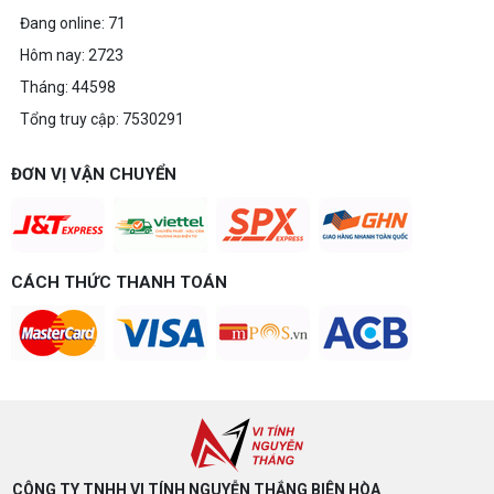
làm đồ họa thoải mái
Đang online: 71
Build PC gaming 20 triệu nên chọn cấu hình nào
Hôm nay: 2723
để chơi mượt 1080p và 2K? Nguyễn Thắng tư vấn
chi tiết CPU, VGA, RAM, nguồn theo đúng nhu cầu
Tháng: 44598
chơi game của bạn.
Tổng truy cập: 7530291
Build PC gaming 15 triệu chơi được
game gì? Gợi ý cấu hình dễ nâng cấp
Build PC gaming 15 triệu chơi được game gì? Vi
ĐƠN VỊ VẬN CHUYỂN
tính Nguyễn Thắng gợi ý cấu hình esports mượt,
dễ nâng cấp CPU/VGA sau này, tư vấn miễn phí
theo đúng ngân sách.
Build PC Gaming theo ngân sách từ 10
đến 40 triệu
CÁCH THỨC THANH TOÁN
Build PC gaming theo ngân sách từ 10-40 triệu:
cách phân bổ CPU, GPU, RAM hợp lý, chọn
Intel/AMD và tránh sai tương thích. Tư vấn miễn
phí tại Vi tính Nguyễn Thắng.
LÊN ĐỜI PC MÙA HÈ CÙNG COMBO
GIGABYTE & INTEL CORE ULTRA 200S
PLUS – NHẬN VOUCHER ĐẾN 800K
CÔNG TY TNHH VI TÍNH NGUYỄN THẮNG BIÊN HÒA​