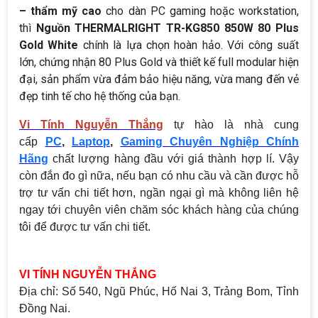
– thẩm mỹ cao
cho dàn PC gaming hoặc workstation,
thì
Nguồn THERMALRIGHT TR-KG850 850W 80 Plus
Gold White
chính là lựa chọn hoàn hảo. Với công suất
lớn, chứng nhận 80 Plus Gold và thiết kế full modular hiện
đại, sản phẩm vừa đảm bảo hiệu năng, vừa mang đến vẻ
đẹp tinh tế cho hệ thống của bạn.
Vi Tính Nguyễn Thắng
tự hào là nhà cung
cấp
PC
,
Laptop
,
Gaming Chuyên Nghiệp Chính
Hãng
chất lượng hàng đầu với giá thành hợp lí. Vậy
còn đắn đo gì nữa, nếu bạn có nhu cầu và cần được hỗ
trợ tư vấn chi tiết hơn, ngần ngại gì mà không liên hệ
ngay tới chuyên viên chăm sóc khách hàng của chúng
tôi để được tư vấn chi tiết.
VI TÍNH NGUYỄN THẮNG
Địa chỉ: Số 540, Ngũ Phúc, Hố Nai 3, Trảng Bom, Tỉnh
Đồng Nai.